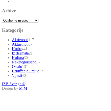
Arhive
Arhive
Kategorije
Aktivnosti
117
Aktuelno
307
Hutbe
441
Iz džemata
21
Kultura
30
Nekategorisano
57
Ostalo
131
Udruženje Ilmijje
12
Vijesti
40
IZB Sverige ©
Design by
M.M