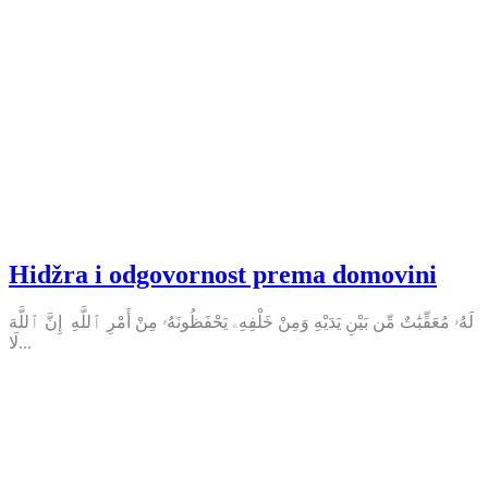
Hidžra i odgovornost prema domovini
لَهُۥ مُعَقِّبَٰتٌ مِّن بَيْنِ يَدَيْهِ وَمِنْ خَلْفِهِۦ يَحْفَظُونَهُۥ مِنْ أَمْرِ ٱللَّهِ إِنَّ ٱللَّهَ
لَا...