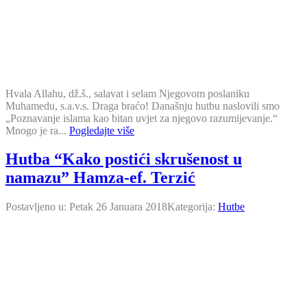
Hvala Allahu, dž.š., salavat i selam Njegovom poslaniku
Muhamedu, s.a.v.s. Draga braćo! Današnju hutbu naslovili smo
„Poznavanje islama kao bitan uvjet za njegovo razumijevanje.“
Mnogo je ra...
Pogledajte više
Hutba “Kako postići skrušenost u
namazu” Hamza-ef. Terzić
Postavljeno u:
Petak 26 Januara 2018
Kategorija:
Hutbe