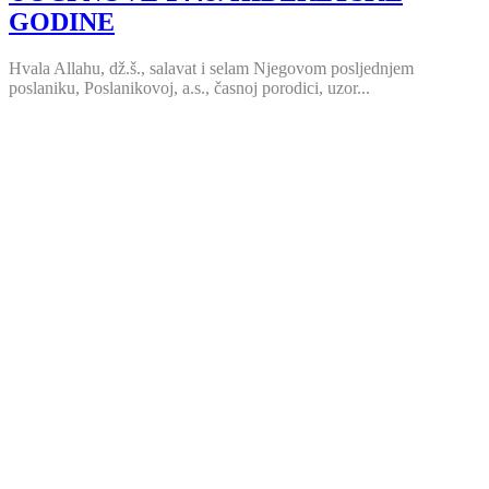
GODINE
Hvala Allahu, dž.š., salavat i selam Njegovom posljednjem
poslaniku, Poslanikovoj, a.s., časnoj porodici, uzor...