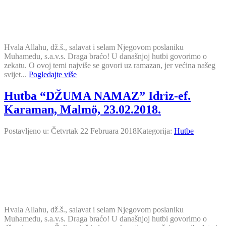
Hvala Allahu, dž.š., salavat i selam Njegovom poslaniku
Muhamedu, s.a.v.s. Draga braćo! U današnjoj hutbi govorimo o
zekatu. O ovoj temi najviše se govori uz ramazan, jer većina našeg
svijet...
Pogledajte više
Hutba “DŽUMA NAMAZ” Idriz-ef.
Karaman, Malmö, 23.02.2018.
Postavljeno u:
Četvrtak 22 Februara 2018
Kategorija:
Hutbe
Hvala Allahu, dž.š., salavat i selam Njegovom poslaniku
Muhamedu, s.a.v.s. Draga braćo! U današnjoj hutbi govorimo o