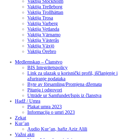
Vaktija Stockholm
Vaktija Trelleborg
Vaktija Trollhättan
Vaktija Trosa
Vaktija Varberg
Vaktija Vetlanda
Vaktija Värnamo
Vaktija Västerås
Vaktija Växjö
Vaktija Örebro
Medlemskap – Članstvo
BIS Integritetspolicy
Link za ulazak u korisnički profil, iščlanjenje i
ažuriranje podataka
Byte av församling/Promjena džemata
Pitanja i odgovori
Utträde ur Samfundet/Ispis iz članstva
Hadž / Umra
Plakat umra 2023
Informacija o umri 2023
Zekat
Kur’an
Audio Kur’an, hafiz Aziz Alili
Važni akti