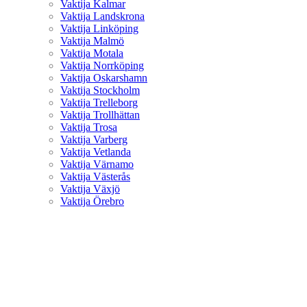
Vaktija Kalmar
Vaktija Landskrona
Vaktija Linköping
Vaktija Malmö
Vaktija Motala
Vaktija Norrköping
Vaktija Oskarshamn
Vaktija Stockholm
Vaktija Trelleborg
Vaktija Trollhättan
Vaktija Trosa
Vaktija Varberg
Vaktija Vetlanda
Vaktija Värnamo
Vaktija Västerås
Vaktija Växjö
Vaktija Örebro