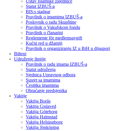
Ustav Islamske zajednice
Statut IZBUŠ-a
BIS:s stadgar
Pravilnik o imamima IZBUŠ-a
Poslovnik o radu Skupštine
Pravilnik o Vakufskom fondu
Pravilnik o članarini
Reglemente för medlemsavgift
Kućni red u džamiji
Pravilnik o organiziranju IZ u BiH u dijaspori
Bilteni
Udruženje ilmijje
Pravilnik o radu imama IZBUŠ-a
Statut udruženja
Sjednica Upravnog odbora
Susret sa imamima
Čestitka imamima
Obraćanje predsjenika
Vaktije
Vaktija Borås
Vaktija Gislaved
Vaktija Göteborg
Vaktija Halmstad
Vaktija Helsingborg
Vaktija Jönköping