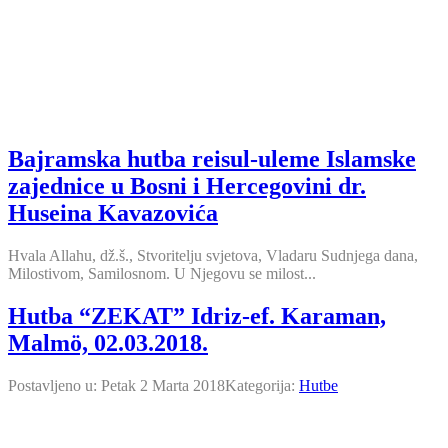
Bajramska hutba reisul-uleme Islamske
zajednice u Bosni i Hercegovini dr.
Huseina Kavazovića
Hvala Allahu, dž.š., Stvoritelju svjetova, Vladaru Sudnjega dana,
Milostivom, Samilosnom. U Njegovu se milost...
Hutba “ZEKAT” Idriz-ef. Karaman,
Malmö, 02.03.2018.
Postavljeno u:
Petak 2 Marta 2018
Kategorija:
Hutbe