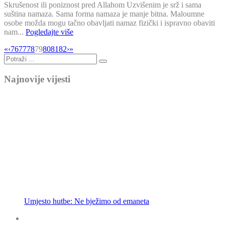
Skrušenost ili poniznost pred Allahom Uzvišenim je srž i sama
suština namaza. Sama forma namaza je manje bitna. Maloumne
osobe možda mogu tačno obavljati namaz fizički i ispravno obaviti
nam...
Pogledajte više
«
‹
76
77
78
79
80
81
82
›
»
Najnovije vijesti
Umjesto hutbe: Ne bježimo od emaneta