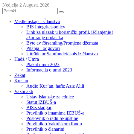
Nedjelja 2 Augusta 2026
Medlemskap – Članstvo
BIS Integritetspolicy
Link za ulazak u korisnički profil, iščlanjenje i
ažuriranje podataka
Byte av församling/Promjena džemata
Pitanja i odgovori
Utträde ur Samfundet/Ispis iz članstva
Hadž / Umra
Plakat umra 2023
Informacija o umri 2023
Zekat
Kur’an
Audio Kur’an, hafiz Aziz Alili
Važni akti
Ustav Islamske zajednice
Statut IZBUŠ-a
BIS:s stadgar
Pravilnik o imamima IZBUŠ-a
Poslovnik o radu Skupštine
Pravilnik o Vakufskom fondu
Pravilnik o članarini