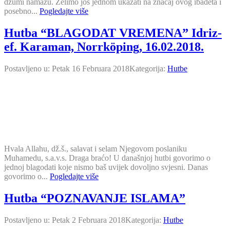
džumi namazu. Želimo još jednom ukazati na značaj ovog ibadeta i
posebno...
Pogledajte više
Hutba “BLAGODAT VREMENA” Idriz-
ef. Karaman, Norrköping, 16.02.2018.
Postavljeno u:
Petak 16 Februara 2018
Kategorija:
Hutbe
Hvala Allahu, dž.š., salavat i selam Njegovom poslaniku
Muhamedu, s.a.v.s. Draga braćo! U današnjoj hutbi govorimo o
jednoj blagodati koje nismo baš uvijek dovoljno svjesni. Danas
govorimo o...
Pogledajte više
Hutba “POZNAVANJE ISLAMA”
Postavljeno u:
Petak 2 Februara 2018
Kategorija:
Hutbe