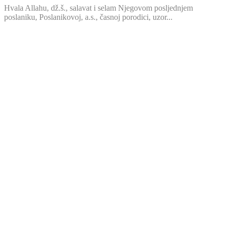
Hvala Allahu, dž.š., salavat i selam Njegovom posljednjem
poslaniku, Poslanikovoj, a.s., časnoj porodici, uzor...