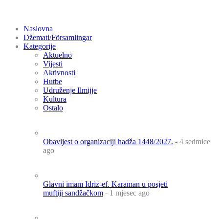
Naslovna
Džemati/Församlingar
Kategorije
Aktuelno
Vijesti
Aktivnosti
Hutbe
Udruženje Ilmijje
Kultura
Ostalo
Obavijest o organizaciji hadža 1448/2027.
- 4 sedmice
ago
Glavni imam Idriz-ef. Karaman u posjeti
muftiji sandžačkom
- 1 mjesec ago