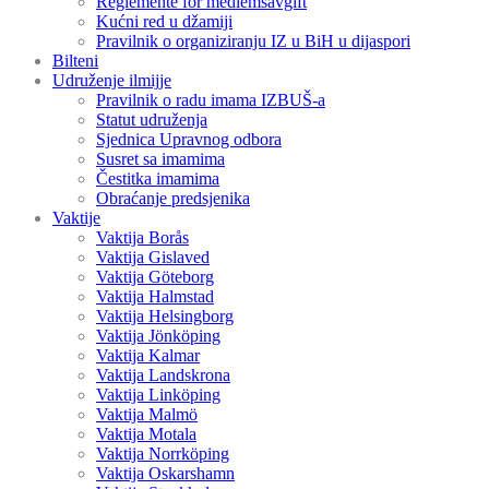
Reglemente för medlemsavgift
Kućni red u džamiji
Pravilnik o organiziranju IZ u BiH u dijaspori
Bilteni
Udruženje ilmijje
Pravilnik o radu imama IZBUŠ-a
Statut udruženja
Sjednica Upravnog odbora
Susret sa imamima
Čestitka imamima
Obraćanje predsjenika
Vaktije
Vaktija Borås
Vaktija Gislaved
Vaktija Göteborg
Vaktija Halmstad
Vaktija Helsingborg
Vaktija Jönköping
Vaktija Kalmar
Vaktija Landskrona
Vaktija Linköping
Vaktija Malmö
Vaktija Motala
Vaktija Norrköping
Vaktija Oskarshamn