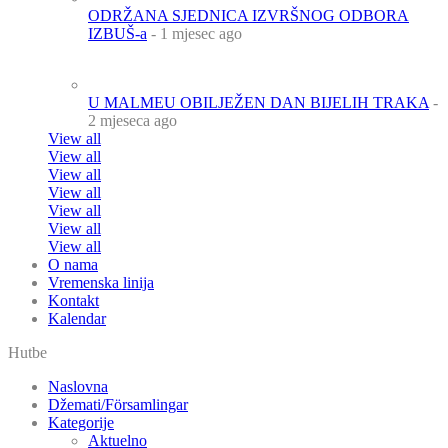
ODRŽANA SJEDNICA IZVRŠNOG ODBORA
IZBUŠ-a
- 1 mjesec ago
U MALMEU OBILJEŽEN DAN BIJELIH TRAKA
-
2 mjeseca ago
View all
View all
View all
View all
View all
View all
View all
O nama
Vremenska linija
Kontakt
Kalendar
Hutbe
Naslovna
Džemati/Församlingar
Kategorije
Aktuelno