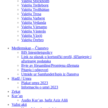
Vaktija Stockholm
Vaktija Trelleborg
Vaktija Trollhättan
Vaktija Trosa
Vaktija Varberg
Vaktija Vetlanda
Vaktija Värnamo
Vaktija Västerås
Vaktija Växjö
Vaktija Örebro
Medlemskap – Članstvo
BIS Integritetspolicy
Link za ulazak u korisnički profil, iščlanjenje i
ažuriranje podataka
Byte av församling/Promjena džemata
Pitanja i odgovori
Utträde ur Samfundet/Ispis iz članstva
Hadž / Umra
Plakat umra 2023
Informacija o umri 2023
Zekat
Kur’an
Audio Kur’an, hafiz Aziz Alili
Važni akti