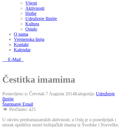
Vijesti
Aktivnosti
Hutbe
Udruženje Ilmijje
Kultura
Ostalo
O nama
Vremenska linija
Kontakt
Kalendar
E-Mail
Čestitka imamima
Postavljeno u:
Četvrtak 7 Augusta 2014
Kategorija:
Udruženje
Ilmijje
Štampanje
Email
Pročitano:
425
U okviru predramazanskih aktivnosti, u Oslu je u ponedjeljak i
utorak upriličen susret bošnjačkih imama iz Švedske i Norveške.