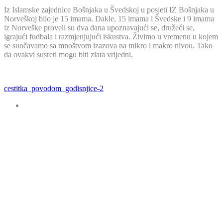
Iz Islamske zajednice Bošnjaka u Švedskoj u posjeti IZ Bošnjaka u
Norveškoj bilo je 15 imama. Dakle, 15 imama i Švedske i 9 imama
iz Norveške proveli su dva dana upoznavajući se, družeći se,
igrajući fudbala i razmjenjujući iskustva. Živimo u vremenu u kojem
se suočavamo sa mnoštvom izazova na mikro i makro nivou. Tako
da ovakvi susreti mogu biti zlata vrijedni.
cestitka_povodom_godisnjice-2