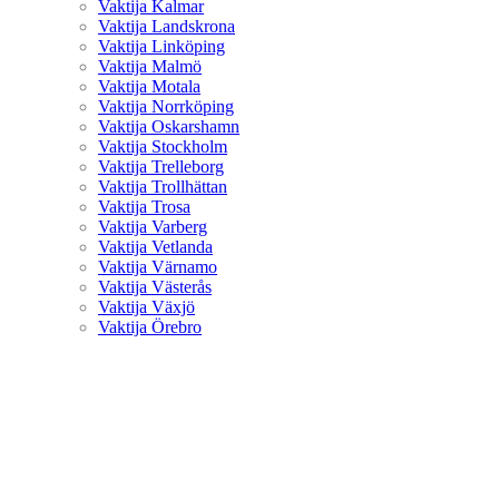
Vaktija Kalmar
Vaktija Landskrona
Vaktija Linköping
Vaktija Malmö
Vaktija Motala
Vaktija Norrköping
Vaktija Oskarshamn
Vaktija Stockholm
Vaktija Trelleborg
Vaktija Trollhättan
Vaktija Trosa
Vaktija Varberg
Vaktija Vetlanda
Vaktija Värnamo
Vaktija Västerås
Vaktija Växjö
Vaktija Örebro