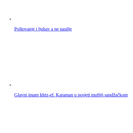
Poštovanje i ljubav a ne nasilje
Glavni imam Idriz-ef. Karaman u posjeti muftiji sandžačkom