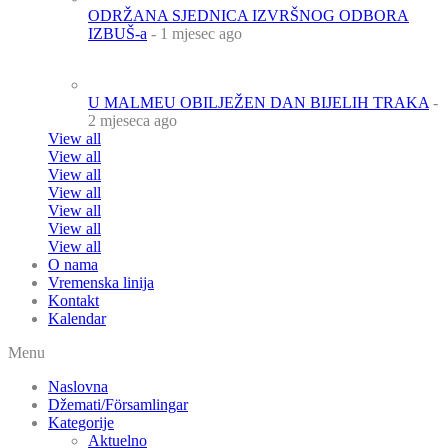
ODRŽANA SJEDNICA IZVRŠNOG ODBORA
IZBUŠ-a
- 1 mjesec ago
U MALMEU OBILJEŽEN DAN BIJELIH TRAKA
-
2 mjeseca ago
View all
View all
View all
View all
View all
View all
View all
O nama
Vremenska linija
Kontakt
Kalendar
Menu
Naslovna
Džemati/Församlingar
Kategorije
Aktuelno