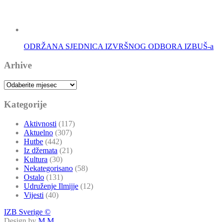
ODRŽANA SJEDNICA IZVRŠNOG ODBORA IZBUŠ-a
Arhive
Arhive
Kategorije
Aktivnosti
(117)
Aktuelno
(307)
Hutbe
(442)
Iz džemata
(21)
Kultura
(30)
Nekategorisano
(58)
Ostalo
(131)
Udruženje Ilmijje
(12)
Vijesti
(40)
IZB Sverige ©
Design by
M.M