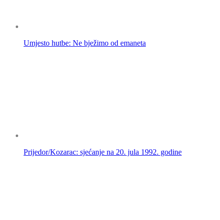
Umjesto hutbe: Ne bježimo od emaneta
Prijedor/Kozarac: sjećanje na 20. jula 1992. godine