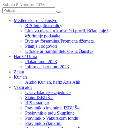
Subota 8 Augusta 2026
Medlemskap – Članstvo
BIS Integritetspolicy
Link za ulazak u korisnički profil, iščlanjenje i
ažuriranje podataka
Byte av församling/Promjena džemata
Pitanja i odgovori
Utträde ur Samfundet/Ispis iz članstva
Hadž / Umra
Plakat umra 2023
Informacija o umri 2023
Zekat
Kur’an
Audio Kur’an, hafiz Aziz Alili
Važni akti
Ustav Islamske zajednice
Statut IZBUŠ-a
BIS:s stadgar
Pravilnik o imamima IZBUŠ-a
Poslovnik o radu Skupštine
Pravilnik o Vakufskom fondu
Pravilnik o članarini