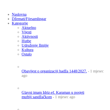
Naslovna
Džemati/Församlingar
Kategorije
Aktuelno
Vijesti
Aktivnosti
Hutbe
Udruženje Ilmijje
Kultura
Ostalo
Obavijest o organizaciji hadža 1448/2027.
- 1 mjesec
ago
Glavni imam Idriz-ef. Karaman u posjeti
muftiji sandžačkom
- 1 mjesec ago