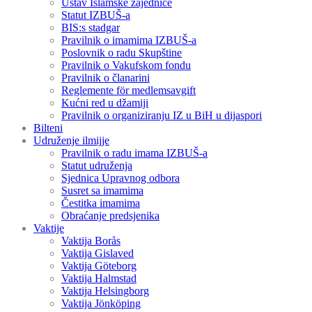
Ustav Islamske zajednice
Statut IZBUŠ-a
BIS:s stadgar
Pravilnik o imamima IZBUŠ-a
Poslovnik o radu Skupštine
Pravilnik o Vakufskom fondu
Pravilnik o članarini
Reglemente för medlemsavgift
Kućni red u džamiji
Pravilnik o organiziranju IZ u BiH u dijaspori
Bilteni
Udruženje ilmijje
Pravilnik o radu imama IZBUŠ-a
Statut udruženja
Sjednica Upravnog odbora
Susret sa imamima
Čestitka imamima
Obraćanje predsjenika
Vaktije
Vaktija Borås
Vaktija Gislaved
Vaktija Göteborg
Vaktija Halmstad
Vaktija Helsingborg
Vaktija Jönköping