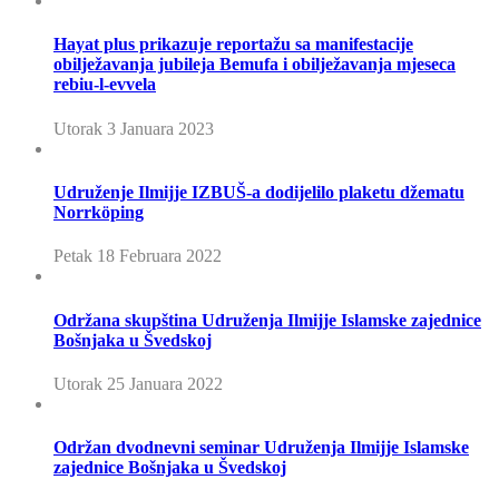
Hayat plus prikazuje reportažu sa manifestacije
obilježavanja jubileja Bemufa i obilježavanja mjeseca
rebiu-l-evvela
Utorak 3 Januara 2023
Udruženje Ilmijje IZBUŠ-a dodijelilo plaketu džematu
Norrköping
Petak 18 Februara 2022
Održana skupština Udruženja Ilmijje Islamske zajednice
Bošnjaka u Švedskoj
Utorak 25 Januara 2022
Održan dvodnevni seminar Udruženja Ilmijje Islamske
zajednice Bošnjaka u Švedskoj