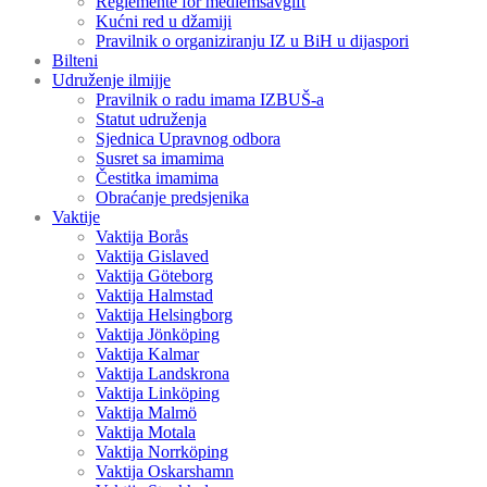
Reglemente för medlemsavgift
Kućni red u džamiji
Pravilnik o organiziranju IZ u BiH u dijaspori
Bilteni
Udruženje ilmijje
Pravilnik o radu imama IZBUŠ-a
Statut udruženja
Sjednica Upravnog odbora
Susret sa imamima
Čestitka imamima
Obraćanje predsjenika
Vaktije
Vaktija Borås
Vaktija Gislaved
Vaktija Göteborg
Vaktija Halmstad
Vaktija Helsingborg
Vaktija Jönköping
Vaktija Kalmar
Vaktija Landskrona
Vaktija Linköping
Vaktija Malmö
Vaktija Motala
Vaktija Norrköping
Vaktija Oskarshamn