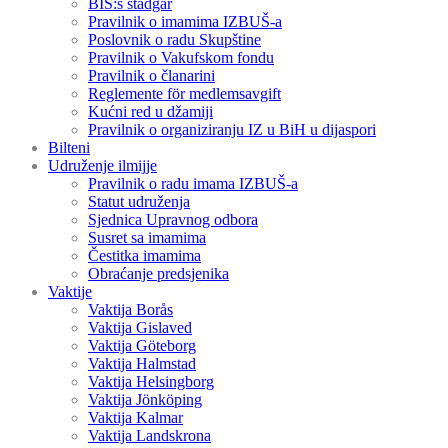
BIS:s stadgar
Pravilnik o imamima IZBUŠ-a
Poslovnik o radu Skupštine
Pravilnik o Vakufskom fondu
Pravilnik o članarini
Reglemente för medlemsavgift
Kućni red u džamiji
Pravilnik o organiziranju IZ u BiH u dijaspori
Bilteni
Udruženje ilmijje
Pravilnik o radu imama IZBUŠ-a
Statut udruženja
Sjednica Upravnog odbora
Susret sa imamima
Čestitka imamima
Obraćanje predsjenika
Vaktije
Vaktija Borås
Vaktija Gislaved
Vaktija Göteborg
Vaktija Halmstad
Vaktija Helsingborg
Vaktija Jönköping
Vaktija Kalmar
Vaktija Landskrona