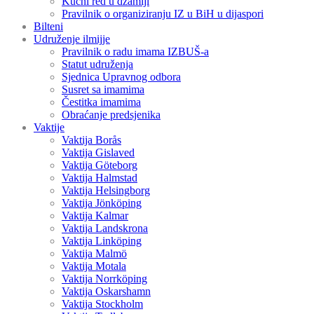
Kućni red u džamiji
Pravilnik o organiziranju IZ u BiH u dijaspori
Bilteni
Udruženje ilmijje
Pravilnik o radu imama IZBUŠ-a
Statut udruženja
Sjednica Upravnog odbora
Susret sa imamima
Čestitka imamima
Obraćanje predsjenika
Vaktije
Vaktija Borås
Vaktija Gislaved
Vaktija Göteborg
Vaktija Halmstad
Vaktija Helsingborg
Vaktija Jönköping
Vaktija Kalmar
Vaktija Landskrona
Vaktija Linköping
Vaktija Malmö
Vaktija Motala
Vaktija Norrköping
Vaktija Oskarshamn
Vaktija Stockholm