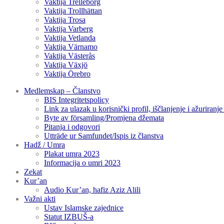
Vaktija Trelleborg
Vaktija Trollhättan
Vaktija Trosa
Vaktija Varberg
Vaktija Vetlanda
Vaktija Värnamo
Vaktija Västerås
Vaktija Växjö
Vaktija Örebro
Medlemskap – Članstvo
BIS Integritetspolicy
Link za ulazak u korisnički profil, iščlanjenje i ažuriranj
Byte av församling/Promjena džemata
Pitanja i odgovori
Utträde ur Samfundet/Ispis iz članstva
Hadž / Umra
Plakat umra 2023
Informacija o umri 2023
Zekat
Kur’an
Audio Kur’an, hafiz Aziz Alili
Važni akti
Ustav Islamske zajednice
Statut IZBUŠ-a