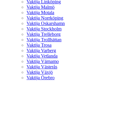
Vaktija Linköping
Vaktija Malmö
Vaktija Motala
Vaktija Norrköping
Vaktija Oskarshamn
Vaktija Stockholm
Vaktija Trelleborg
Vaktija Trollhättan
Vaktija Trosa
Vaktija Varberg
Vaktija Vetlanda
Vaktija Värnamo
Vaktija Västerås
Vaktija Växjö
Vaktija Örebro