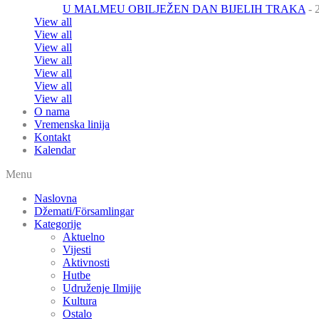
U MALMEU OBILJEŽEN DAN BIJELIH TRAKA
- 
View all
View all
View all
View all
View all
View all
View all
O nama
Vremenska linija
Kontakt
Kalendar
Menu
Naslovna
Džemati/Församlingar
Kategorije
Aktuelno
Vijesti
Aktivnosti
Hutbe
Udruženje Ilmijje
Kultura
Ostalo