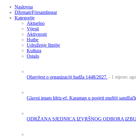
Naslovna
Džemati/Församlingar
Kategorije
Aktuelno
Vijesti
Aktivnosti
Hutbe
Udruženje Ilmijje
Kultura
Ostalo
Obavijest o organizaciji hadža 1448/2027.
- 1 mjesec ag
Glavni imam Idriz-ef. Karaman u posjeti muftiji sandža
ODRŽANA SJEDNICA IZVRŠNOG ODBORA IZBU