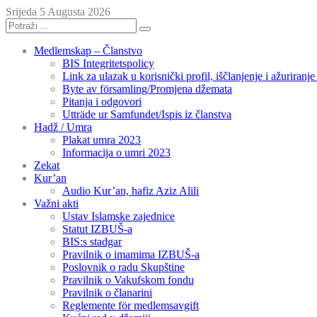
Srijeda 5 Augusta 2026
Medlemskap – Članstvo
BIS Integritetspolicy
Link za ulazak u korisnički profil, iščlanjenje i ažuriranj
Byte av församling/Promjena džemata
Pitanja i odgovori
Utträde ur Samfundet/Ispis iz članstva
Hadž / Umra
Plakat umra 2023
Informacija o umri 2023
Zekat
Kur’an
Audio Kur’an, hafiz Aziz Alili
Važni akti
Ustav Islamske zajednice
Statut IZBUŠ-a
BIS:s stadgar
Pravilnik o imamima IZBUŠ-a
Poslovnik o radu Skupštine
Pravilnik o Vakufskom fondu
Pravilnik o članarini
Reglemente för medlemsavgift