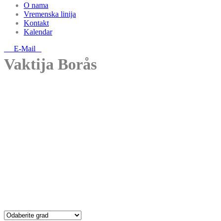
O nama
Vremenska linija
Kontakt
Kalendar
E-Mail
Vaktija Borås