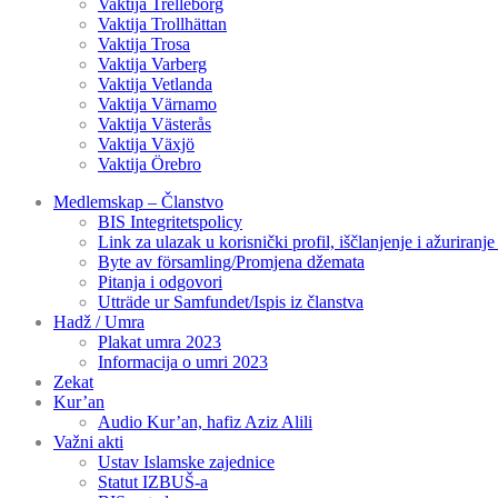
Vaktija Trelleborg
Vaktija Trollhättan
Vaktija Trosa
Vaktija Varberg
Vaktija Vetlanda
Vaktija Värnamo
Vaktija Västerås
Vaktija Växjö
Vaktija Örebro
Medlemskap – Članstvo
BIS Integritetspolicy
Link za ulazak u korisnički profil, iščlanjenje i ažuriranj
Byte av församling/Promjena džemata
Pitanja i odgovori
Utträde ur Samfundet/Ispis iz članstva
Hadž / Umra
Plakat umra 2023
Informacija o umri 2023
Zekat
Kur’an
Audio Kur’an, hafiz Aziz Alili
Važni akti
Ustav Islamske zajednice
Statut IZBUŠ-a