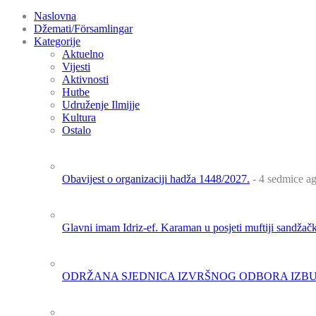
Naslovna
Džemati/Församlingar
Kategorije
Aktuelno
Vijesti
Aktivnosti
Hutbe
Udruženje Ilmijje
Kultura
Ostalo
Obavijest o organizaciji hadža 1448/2027.
- 4 sedmice a
Glavni imam Idriz-ef. Karaman u posjeti muftiji sandža
ODRŽANA SJEDNICA IZVRŠNOG ODBORA IZBU