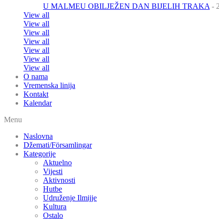
U MALMEU OBILJEŽEN DAN BIJELIH TRAKA
- 
View all
View all
View all
View all
View all
View all
View all
O nama
Vremenska linija
Kontakt
Kalendar
Menu
Naslovna
Džemati/Församlingar
Kategorije
Aktuelno
Vijesti
Aktivnosti
Hutbe
Udruženje Ilmijje
Kultura
Ostalo