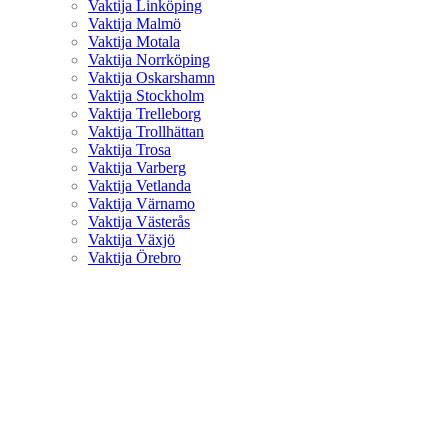
Vaktija Linköping
Vaktija Malmö
Vaktija Motala
Vaktija Norrköping
Vaktija Oskarshamn
Vaktija Stockholm
Vaktija Trelleborg
Vaktija Trollhättan
Vaktija Trosa
Vaktija Varberg
Vaktija Vetlanda
Vaktija Värnamo
Vaktija Västerås
Vaktija Växjö
Vaktija Örebro