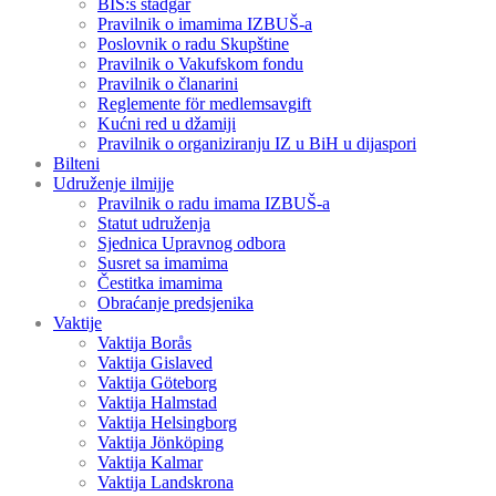
BIS:s stadgar
Pravilnik o imamima IZBUŠ-a
Poslovnik o radu Skupštine
Pravilnik o Vakufskom fondu
Pravilnik o članarini
Reglemente för medlemsavgift
Kućni red u džamiji
Pravilnik o organiziranju IZ u BiH u dijaspori
Bilteni
Udruženje ilmijje
Pravilnik o radu imama IZBUŠ-a
Statut udruženja
Sjednica Upravnog odbora
Susret sa imamima
Čestitka imamima
Obraćanje predsjenika
Vaktije
Vaktija Borås
Vaktija Gislaved
Vaktija Göteborg
Vaktija Halmstad
Vaktija Helsingborg
Vaktija Jönköping
Vaktija Kalmar
Vaktija Landskrona