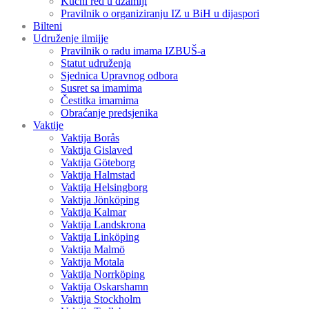
Kućni red u džamiji
Pravilnik o organiziranju IZ u BiH u dijaspori
Bilteni
Udruženje ilmijje
Pravilnik o radu imama IZBUŠ-a
Statut udruženja
Sjednica Upravnog odbora
Susret sa imamima
Čestitka imamima
Obraćanje predsjenika
Vaktije
Vaktija Borås
Vaktija Gislaved
Vaktija Göteborg
Vaktija Halmstad
Vaktija Helsingborg
Vaktija Jönköping
Vaktija Kalmar
Vaktija Landskrona
Vaktija Linköping
Vaktija Malmö
Vaktija Motala
Vaktija Norrköping
Vaktija Oskarshamn
Vaktija Stockholm