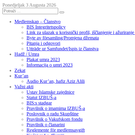
Ponedjeljak 3 Augusta 2026
Medlemskap – Članstvo
BIS Integritetspolicy
Link za ulazak u korisnički profil, iščlanjenje i ažuriranj
Byte av församling/Promjena džemata
Pitanja i odgovori
Utträde ur Samfundet/Ispis iz članstva
Hadž / Umra
Plakat umra 2023
Informacija o umri 2023
Zekat
Kur’an
Audio Kur’an, hafiz Aziz Alili
Važni akti
Ustav Islamske zajednice
Statut IZBUŠ-a
BIS:s stadgar
Pravilnik o imamima IZBUŠ-a
Poslovnik o radu Skupštine
Pravilnik o Vakufskom fondu
Pravilnik o članarini
Reglemente för medlemsavgift