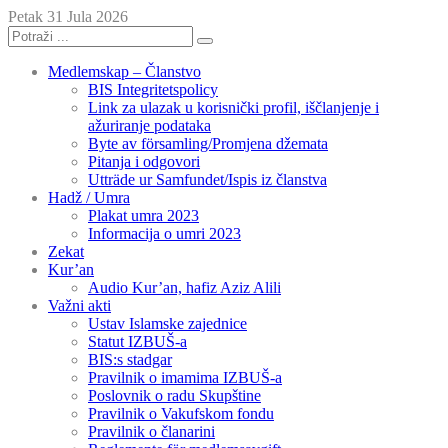
Petak 31 Jula 2026
Medlemskap – Članstvo
BIS Integritetspolicy
Link za ulazak u korisnički profil, iščlanjenje i
ažuriranje podataka
Byte av församling/Promjena džemata
Pitanja i odgovori
Utträde ur Samfundet/Ispis iz članstva
Hadž / Umra
Plakat umra 2023
Informacija o umri 2023
Zekat
Kur’an
Audio Kur’an, hafiz Aziz Alili
Važni akti
Ustav Islamske zajednice
Statut IZBUŠ-a
BIS:s stadgar
Pravilnik o imamima IZBUŠ-a
Poslovnik o radu Skupštine
Pravilnik o Vakufskom fondu
Pravilnik o članarini