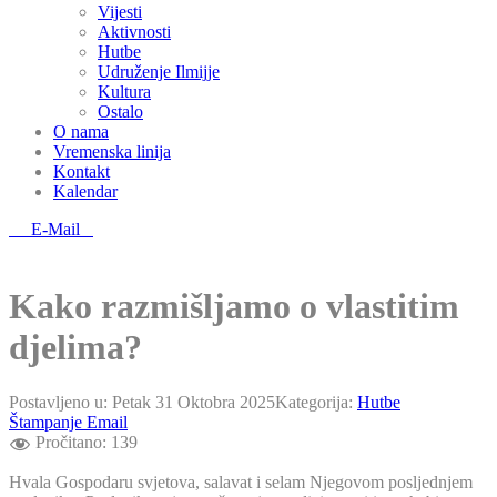
Vijesti
Aktivnosti
Hutbe
Udruženje Ilmijje
Kultura
Ostalo
O nama
Vremenska linija
Kontakt
Kalendar
E-Mail
Kako razmišljamo o vlastitim
djelima?
Postavljeno u:
Petak 31 Oktobra 2025
Kategorija:
Hutbe
Štampanje
Email
Pročitano:
139
Hvala Gospodaru svjetova, salavat i selam Njegovom posljednjem