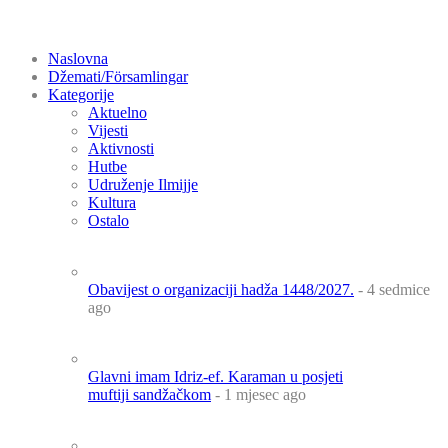
Naslovna
Džemati/Församlingar
Kategorije
Aktuelno
Vijesti
Aktivnosti
Hutbe
Udruženje Ilmijje
Kultura
Ostalo
Obavijest o organizaciji hadža 1448/2027.
- 4 sedmice
ago
Glavni imam Idriz-ef. Karaman u posjeti
muftiji sandžačkom
- 1 mjesec ago