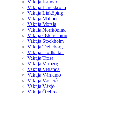
Vaktija Kalmar
Vaktija Landskrona
Vaktija Linköping
Vaktija Malmö
Vaktija Motala
Vaktija Norrköping
Vaktija Oskarshamn
Vaktija Stockholm
Vaktija Trelleborg
Vaktija Trollhättan
Vaktija Trosa
Vaktija Varberg
Vaktija Vetlanda
Vaktija Värnamo
Vaktija Västerås
Vaktija Växjö
Vaktija Örebro