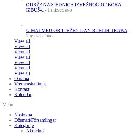
ODRŽANA SJEDNICA IZVRŠNOG ODBORA
IZBUŠ-a
- 1 mjesec ago
U MALMEU OBILJEŽEN DAN BIJELIH TRAKA
-
2 mjeseca ago
View all
View all
View all
View all
View all
View all
View all
O nama
Vremenska linija
Kontakt
Kalendar
Menu
Naslovna
Džemati/Församlingar
Kategorije
Aktuelno