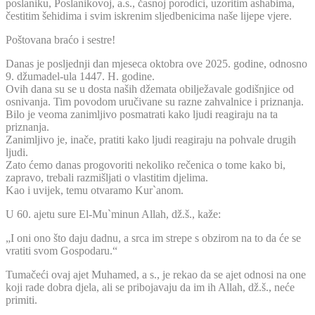
poslaniku, Poslanikovoj, a.s., časnoj porodici, uzoritim ashabima,
čestitim šehidima i svim iskrenim sljedbenicima naše lijepe vjere.
Poštovana braćo i sestre!
Danas je posljednji dan mjeseca oktobra ove 2025. godine, odnosno
9. džumadel-ula 1447. H. godine.
Ovih dana su se u dosta naših džemata obilježavale godišnjice od
osnivanja. Tim povodom uručivane su razne zahvalnice i priznanja.
Bilo je veoma zanimljivo posmatrati kako ljudi reagiraju na ta
priznanja.
Zanimljivo je, inače, pratiti kako ljudi reagiraju na pohvale drugih
ljudi.
Zato ćemo danas progovoriti nekoliko rečenica o tome kako bi,
zapravo, trebali razmišljati o vlastitim djelima.
Kao i uvijek, temu otvaramo Kur`anom.
U 60. ajetu sure El-Mu`minun Allah, dž.š., kaže:
„I oni ono što daju dadnu, a srca im strepe s obzirom na to da će se
vratiti svom Gospodaru.“
Tumačeći ovaj ajet Muhamed, a s., je rekao da se ajet odnosi na one
koji rade dobra djela, ali se pribojavaju da im ih Allah, dž.š., neće
primiti.