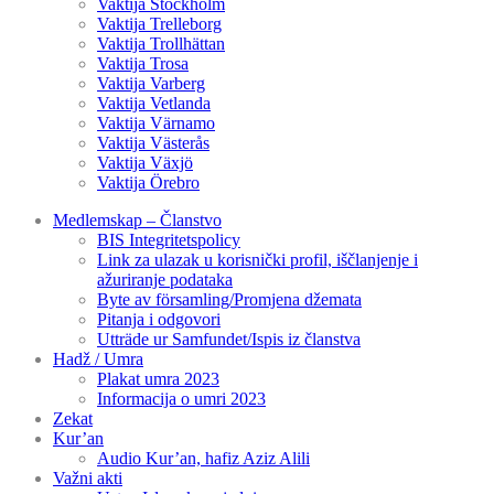
Vaktija Stockholm
Vaktija Trelleborg
Vaktija Trollhättan
Vaktija Trosa
Vaktija Varberg
Vaktija Vetlanda
Vaktija Värnamo
Vaktija Västerås
Vaktija Växjö
Vaktija Örebro
Medlemskap – Članstvo
BIS Integritetspolicy
Link za ulazak u korisnički profil, iščlanjenje i
ažuriranje podataka
Byte av församling/Promjena džemata
Pitanja i odgovori
Utträde ur Samfundet/Ispis iz članstva
Hadž / Umra
Plakat umra 2023
Informacija o umri 2023
Zekat
Kur’an
Audio Kur’an, hafiz Aziz Alili
Važni akti