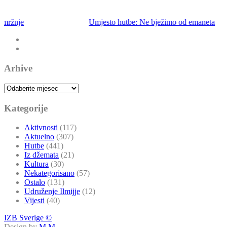
Umjesto hutbe: Ne bježimo od emaneta
Arhive
Arhive
Kategorije
Aktivnosti
(117)
Aktuelno
(307)
Hutbe
(441)
Iz džemata
(21)
Kultura
(30)
Nekategorisano
(57)
Ostalo
(131)
Udruženje Ilmijje
(12)
Vijesti
(40)
IZB Sverige ©
Design by
M.M