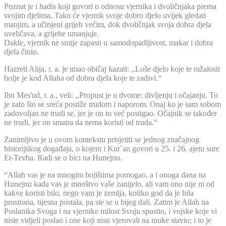
Poznat je i hadis koji govori o odnosu vjernika i dvoličnjaka prema
svojim djelima. Tako će vjernik svoje dobro djelo uvijek gledati
manjim, a učinjeni grijeh većim, dok dvoličnjak svoja dobra djela
uveličava, a grijehe umanjuje.
Dakle, vjernik ne smije zapasti u samodopadljivost, makar i dobra
djela činio.
Hazreti Alija, r. a. je imao običaj kazati: ,,Loše djelo koje te ražalosti
bolje je kod Allaha od dobra djela koje te zadivi.“
Ibn Mes'ud, r. a., veli: ,,Propust je u dvome: divljenju i očajanju. To
je zato što se sreća postiže trudom i naporom. Onaj ko je sam sobom
zadovoljan ne trudi se, jer je on to već postigao. Očajnik se također
ne trudi, jer on smatra da nema koristi od truda.“
Zanimljivo je u ovom kontekstu prisjetiti se jednog značajnog
historijskog događaja, o kojem i Kur`an govori u 25. i 26. ajetu sure
Et-Tevba. Radi se o bici na Hunejnu.
“Allah vas je na mnogim bojištima pomogao, a i onoga dana na
Hunejnu kada vas je mnoštvo vaše zanijelo, ali vam ono nije ni od
kakve koristi bilo, nego vam je zemlja, koliko god da je bila
prostrana, tijesna postala, pa ste se u bijeg dali. Zatim je Allah na
Poslanika Svoga i na vjernike milost Svoju spustio, i vojske koje vi
niste vidjeli poslao i one koji nisu vjerovali na muke stavio; i to je