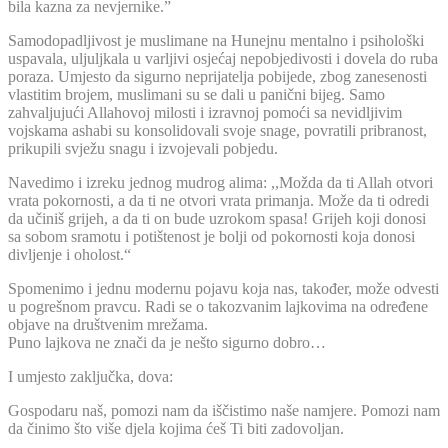
bila kazna za nevjernike.”
Samodopadljivost je muslimane na Hunejnu mentalno i psihološki
uspavala, uljuljkala u varljivi osjećaj nepobjedivosti i dovela do ruba
poraza. Umjesto da sigurno neprijatelja pobijede, zbog zanesenosti
vlastitim brojem, muslimani su se dali u panični bijeg. Samo
zahvaljujući Allahovoj milosti i izravnoj pomoći sa nevidljivim
vojskama ashabi su konsolidovali svoje snage, povratili pribranost,
prikupili svježu snagu i izvojevali pobjedu.
Navedimo i izreku jednog mudrog alima: ,,Možda da ti Allah otvori
vrata pokornosti, a da ti ne otvori vrata primanja. Može da ti odredi
da učiniš grijeh, a da ti on bude uzrokom spasa! Grijeh koji donosi
sa sobom sramotu i potištenost je bolji od pokornosti koja donosi
divljenje i oholost.“
Spomenimo i jednu modernu pojavu koja nas, također, može odvesti
u pogrešnom pravcu. Radi se o takozvanim lajkovima na određene
objave na društvenim mrežama.
Puno lajkova ne znači da je nešto sigurno dobro…
I umjesto zaključka, dova:
Gospodaru naš, pomozi nam da iščistimo naše namjere. Pomozi nam
da činimo što više djela kojima ćeš Ti biti zadovoljan.