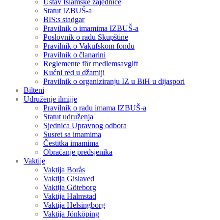
Ustav Islamske zajednice
Statut IZBUŠ-a
BIS:s stadgar
Pravilnik o imamima IZBUŠ-a
Poslovnik o radu Skupštine
Pravilnik o Vakufskom fondu
Pravilnik o članarini
Reglemente för medlemsavgift
Kućni red u džamiji
Pravilnik o organiziranju IZ u BiH u dijaspori
Bilteni
Udruženje ilmijje
Pravilnik o radu imama IZBUŠ-a
Statut udruženja
Sjednica Upravnog odbora
Susret sa imamima
Čestitka imamima
Obraćanje predsjenika
Vaktije
Vaktija Borås
Vaktija Gislaved
Vaktija Göteborg
Vaktija Halmstad
Vaktija Helsingborg
Vaktija Jönköping