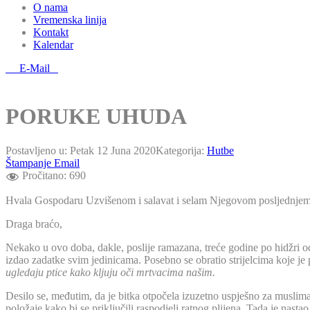
O nama
Vremenska linija
Kontakt
Kalendar
E-Mail
PORUKE UHUDA
Postavljeno u:
Petak 12 Juna 2020
Kategorija:
Hutbe
Štampanje
Email
Pročitano:
690
Hvala Gospodaru Uzvišenom i salavat i selam Njegovom posljednje
Draga braćo,
Nekako u ovo doba, dakle, poslije ramazana, treće godine po hidžri od
izdao zadatke svim jedinicama. Posebno se obratio strijelcima koje je po
ugledaju ptice kako kljuju oči mrtvacima našim.
Desilo se, međutim, da je bitka otpočela izuzetno uspješno za muslimansk
položaje kako bi se priključili raspodjeli ratnog plijena. Tada je nasta