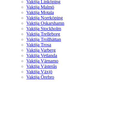
Vaktija Linköping
Vaktija Malmö
Vaktija Motala
Vaktija Norrköping
Vaktija Oskarshamn
Vaktija Stockholm
Vaktija Trelleborg
Vaktija Trollhättan
Vaktija Trosa
Vaktija Varberg
Vaktija Vetlanda
Vaktija Värnamo
Vaktija Västerås
Vaktija Växjö
Vaktija Örebro