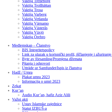
Vaktija Trelleborg
Vaktija Trollhättan
Vaktija Trosa
Vaktija Varberg
Vaktija Vetlanda
Vaktija Värnamo
Vaktija Västerås
Vaktija Växjö
Vaktija Örebro
Medlemskap – Članstvo
BIS Integritetspolicy
Link za ulazak u korisnički profil, iščlanjenje i ažuriranj
Byte av församling/Promjena džemata
Pitanja i odgovori
Utträde ur Samfundet/Ispis iz članstva
Hadž / Umra
Plakat umra 2023
Informacija o umri 2023
Zekat
Kur’an
Audio Kur’an, hafiz Aziz Alili
Važni akti
Ustav Islamske zajednice
Statut IZBUŠ-a