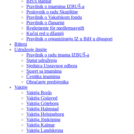
BIS:s stadgar
Pravilnik o imamima IZBUŠ-a
Poslovnik o radu Skupštine
Pravilnik o Vakufskom fondu
Pravilnik o članarini
Reglemente för medlemsavgift
Kućni red u džamiji
Pravilnik o organiziranju IZ u BiH u dijaspori
Bilteni
Udruženje ilmijje
Pravilnik o radu imama IZBUŠ-a
Statut udruženja
Sjednica Upravnog odbora
Susret sa imamima
Čestitka imamima
Obraćanje predsjenika
Vaktije
Vaktija Borås
Vaktija Gislaved
Vaktija Göteborg
Vaktija Halmstad
Vaktija Helsingborg
Vaktija Jönköping
Vaktija Kalmar
Vaktija Landskrona