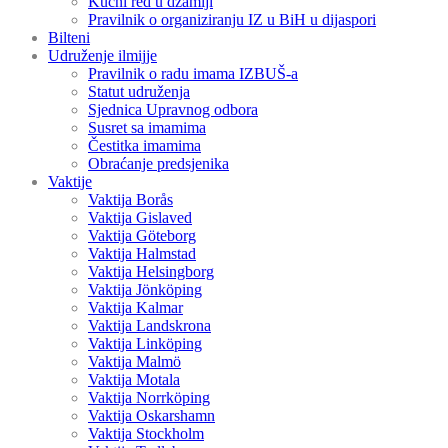
Kućni red u džamiji
Pravilnik o organiziranju IZ u BiH u dijaspori
Bilteni
Udruženje ilmijje
Pravilnik o radu imama IZBUŠ-a
Statut udruženja
Sjednica Upravnog odbora
Susret sa imamima
Čestitka imamima
Obraćanje predsjenika
Vaktije
Vaktija Borås
Vaktija Gislaved
Vaktija Göteborg
Vaktija Halmstad
Vaktija Helsingborg
Vaktija Jönköping
Vaktija Kalmar
Vaktija Landskrona
Vaktija Linköping
Vaktija Malmö
Vaktija Motala
Vaktija Norrköping
Vaktija Oskarshamn
Vaktija Stockholm