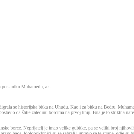
m poslaniku Muhamedu, a.s.
igrala se historijska bitka na Uhudu. Kao i za bitku na Bedru, Muhamed,
stavio da štitie zaleđinu borcima na prvoj liniji. Bila je to striktna na
e borce. Neprijatelj je imao velike gubitke, pa se veliki broj njihovih b
o pravo haos. Idolopoklonici su se sabrali i upravo sa te strane, gdje su 