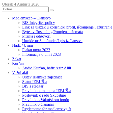
Utorak 4 Augusta 2026
Medlemskap – Članstvo
BIS Integritetspolicy
Link za ulazak u korisnički profil, iščlanjenje i ažuriranj
Byte av församling/Promjena džemata
Pitanja i odgovori
Utträde ur Samfundet/Ispis iz članstva
Hadž / Umra
Plakat umra 2023
Informacija o umri 2023
Zekat
Kur’an
Audio Kur’an, hafiz Aziz Alili
Važni akti
Ustav Islamske zajednice
Statut IZBUŠ-a
BIS:s stadgar
Pravilnik o imamima IZBUŠ-a
Poslovnik o radu Skupštine
Pravilnik o Vakufskom fondu
Pravilnik o članarini
Reglemente för medlemsavgift