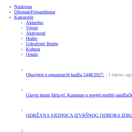
Naslovna
Džemati/Församlingar
Kategorije
Aktuelno
Vijesti
Aktivnosti
Hutbe
Udruženje Ilmijje
Kultura
Ostalo
Obavijest o organizaciji hadža 1448/2027.
- 1 mjesec ag
Glavni imam Idriz-ef. Karaman u posjeti muftiji sandža
ODRŽANA SJEDNICA IZVRŠNOG ODBORA IZBU