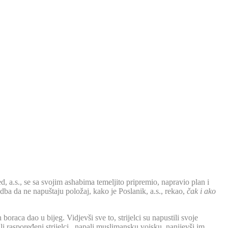
 a.s., se sa svojim ashabima temeljito pripremio, napravio plan i
redba da ne napuštaju položaj, kako je Poslanik, a.s., rekao,
čak i ako
oraca dao u bijeg. Vidjevši sve to, strijelci su napustili svoje
bili raspoređeni strijelci, napali muslimansku vojsku, nanijevši im