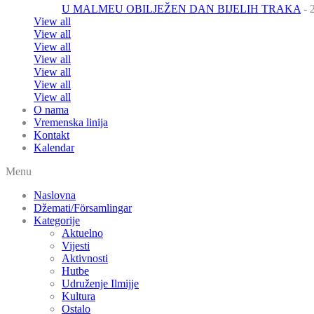
U MALMEU OBILJEŽEN DAN BIJELIH TRAKA
- 
View all
View all
View all
View all
View all
View all
View all
O nama
Vremenska linija
Kontakt
Kalendar
Menu
Naslovna
Džemati/Församlingar
Kategorije
Aktuelno
Vijesti
Aktivnosti
Hutbe
Udruženje Ilmijje
Kultura
Ostalo