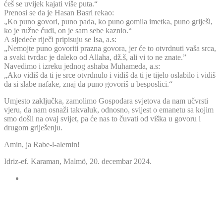
ćeš se uvijek kajati više puta.“
Prenosi se da je Hasan Basri rekao:
„Ko puno govori, puno pada, ko puno gomila imetka, puno griješi,
ko je ružne ćudi, on je sam sebe kaznio.“
A sljedeće riječi pripisuju se Isa, a.s:
„Nemojte puno govoriti prazna govora, jer će to otvrdnuti vaša srca,
a svaki tvrdac je daleko od Allaha, dž.š, ali vi to ne znate.”
Navedimo i izreku jednog ashaba Muhameda, a.s:
„Ako vidiš da ti je srce otvrdnulo i vidiš da ti je tijelo oslabilo i vidiš
da si slabe nafake, znaj da puno govoriš u besposlici.“
Umjesto zaključka, zamolimo Gospodara svjetova da nam učvrsti
vjeru, da nam osnaži takvaluk, odnosno, svijest o emanetu sa kojim
smo došli na ovaj svijet, pa će nas to čuvati od viška u govoru i
drugom griješenju.
Amin, ja Rabe-l-alemin!
Idriz-ef. Karaman, Malmö, 20. decembar 2024.