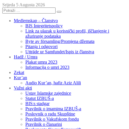
Srijeda 5 Augusta 2026
Medlemskap – Članstvo
BIS Integritetspolicy
Link za ulazak u korisnički profil, iščlanjenje i
ažuriranje podataka
Byte av församling/Promjena džemata
Pitanja i odgovori
Utträde ur Samfundet/Ispis iz članstva
Hadž / Umra
Plakat umra 2023
Informacija o umri 2023
Zekat
Kur’an
Audio Kur’an, hafiz Aziz Alili
Važni akti
Ustav Islamske zajednice
Statut IZBUŠ-a
BIS:s stadgar
Pravilnik o imamima IZBUŠ-a
Poslovnik o radu Skupštine
Pravilnik o Vakufskom fondu
Pravilnik o članarini