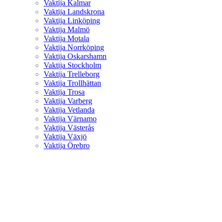
Vaktija Kalmar
Vaktija Landskrona
Vaktija Linköping
Vaktija Malmö
Vaktija Motala
Vaktija Norrköping
Vaktija Oskarshamn
Vaktija Stockholm
Vaktija Trelleborg
Vaktija Trollhättan
Vaktija Trosa
Vaktija Varberg
Vaktija Vetlanda
Vaktija Värnamo
Vaktija Västerås
Vaktija Växjö
Vaktija Örebro