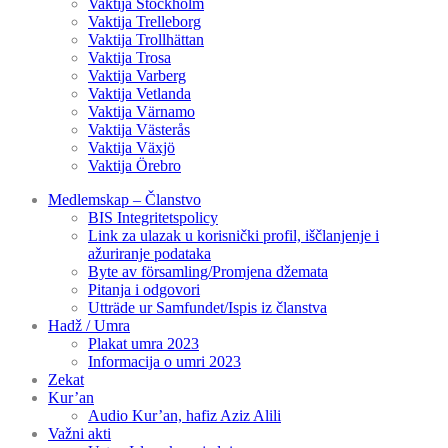
Vaktija Stockholm
Vaktija Trelleborg
Vaktija Trollhättan
Vaktija Trosa
Vaktija Varberg
Vaktija Vetlanda
Vaktija Värnamo
Vaktija Västerås
Vaktija Växjö
Vaktija Örebro
Medlemskap – Članstvo
BIS Integritetspolicy
Link za ulazak u korisnički profil, iščlanjenje i
ažuriranje podataka
Byte av församling/Promjena džemata
Pitanja i odgovori
Utträde ur Samfundet/Ispis iz članstva
Hadž / Umra
Plakat umra 2023
Informacija o umri 2023
Zekat
Kur’an
Audio Kur’an, hafiz Aziz Alili
Važni akti