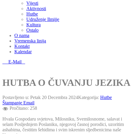
Vijesti
Aktivnosti
Hutbe
Udruženje Ilmijje
Kultura
Ostalo
O nama
Vremenska linija
Kontakt
Kalendar
E-Mail
HUTBA O ČUVANJU JEZIKA
Postavljeno u:
Petak 20 Decembra 2024
Kategorija:
Hutbe
Štampanje
Email
Pročitano:
258
Hvala Gospodaru svjetova, Milosniku, Svemilosnome, salavat i
selam Posljednjem Poslaniku, njegovoj časnoj porodici, uzoritim
ashabima, čestitim šehidima i svim iskrenim sljedbenicima naše