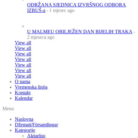
ODRŽANA SJEDNICA IZVRŠNOG ODBORA
IZBUŠ-a
- 1 mjesec ago
U MALMEU OBILJEŽEN DAN BIJELIH TRAKA
-
2 mjeseca ago
View all
View all
View all
View all
View all
View all
View all
O nama
Vremenska linija
Kontakt
Kalendar
Menu
Naslovna
Džemati/Församlingar
Kategorije
Aktuelno