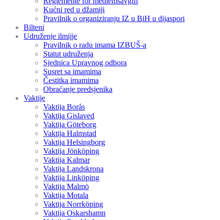
Reglemente för medlemsavgift
Kućni red u džamiji
Pravilnik o organiziranju IZ u BiH u dijaspori
Bilteni
Udruženje ilmijje
Pravilnik o radu imama IZBUŠ-a
Statut udruženja
Sjednica Upravnog odbora
Susret sa imamima
Čestitka imamima
Obraćanje predsjenika
Vaktije
Vaktija Borås
Vaktija Gislaved
Vaktija Göteborg
Vaktija Halmstad
Vaktija Helsingborg
Vaktija Jönköping
Vaktija Kalmar
Vaktija Landskrona
Vaktija Linköping
Vaktija Malmö
Vaktija Motala
Vaktija Norrköping
Vaktija Oskarshamn