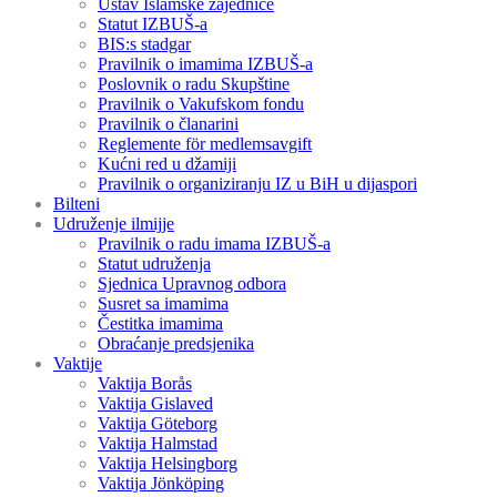
Ustav Islamske zajednice
Statut IZBUŠ-a
BIS:s stadgar
Pravilnik o imamima IZBUŠ-a
Poslovnik o radu Skupštine
Pravilnik o Vakufskom fondu
Pravilnik o članarini
Reglemente för medlemsavgift
Kućni red u džamiji
Pravilnik o organiziranju IZ u BiH u dijaspori
Bilteni
Udruženje ilmijje
Pravilnik o radu imama IZBUŠ-a
Statut udruženja
Sjednica Upravnog odbora
Susret sa imamima
Čestitka imamima
Obraćanje predsjenika
Vaktije
Vaktija Borås
Vaktija Gislaved
Vaktija Göteborg
Vaktija Halmstad
Vaktija Helsingborg
Vaktija Jönköping