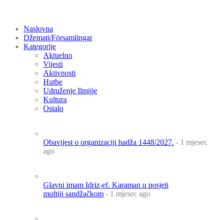
Naslovna
Džemati/Församlingar
Kategorije
Aktuelno
Vijesti
Aktivnosti
Hutbe
Udruženje Ilmijje
Kultura
Ostalo
Obavijest o organizaciji hadža 1448/2027.
- 1 mjesec
ago
Glavni imam Idriz-ef. Karaman u posjeti
muftiji sandžačkom
- 1 mjesec ago