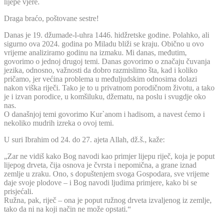
lijepe vjere.
Draga braćo, poštovane sestre!
Danas je 19. džumade-l-uhra 1446. hidžretske godine. Polahko, ali
sigurno ova 2024. godina po Miladu bliži se kraju. Obično u ovo
vrijeme analiziramo godinu na izmaku. Mi danas, međutim,
govorimo o jednoj drugoj temi. Danas govorimo o značaju čuvanja
jezika, odnosno, važnosti da dobro razmislimo šta, kad i koliko
pričamo, jer većina problema u međuljudskim odnosima dolazi
nakon viška riječi. Tako je to u privatnom porodičnom životu, a tako
je i izvan porodice, u komšiluku, džematu, na poslu i svugdje oko
nas.
O današnjoj temi govorimo Kur`anom i hadisom, a navest ćemo i
nekoliko mudrih izreka o ovoj temi.
U suri Ibrahim od 24. do 27. ajeta Allah, dž.š., kaže:
„Zar ne vidiš kako Bog navodi kao primjer lijepu riječ, koja je poput
lijepog drveta, čija osnova je čvrsta i nepomična, a grane iznad
zemlje u zraku. Ono, s dopuštenjem svoga Gospodara, sve vrijeme
daje svoje plodove – i Bog navodi ljudima primjere, kako bi se
prisjećali.
Ružna, pak, riječ – ona je poput ružnog drveta izvaljenog iz zemlje,
tako da ni na koji način ne može opstati.“