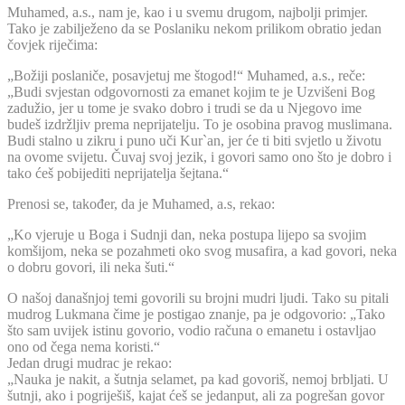
Muhamed, a.s., nam je, kao i u svemu drugom, najbolji primjer.
Tako je zabilježeno da se Poslaniku nekom prilikom obratio jedan
čovjek riječima:
„Božiji poslaniče, posavjetuj me štogod!“ Muhamed, a.s., reče:
„Budi svjestan odgovornosti za emanet kojim te je Uzvišeni Bog
zadužio, jer u tome je svako dobro i trudi se da u Njegovo ime
budeš izdržljiv prema neprijatelju. To je osobina pravog muslimana.
Budi stalno u zikru i puno uči Kur`an, jer će ti biti svjetlo u životu
na ovome svijetu. Čuvaj svoj jezik, i govori samo ono što je dobro i
tako ćeš pobijediti neprijatelja šejtana.“
Prenosi se, također, da je Muhamed, a.s, rekao:
„Ko vjeruje u Boga i Sudnji dan, neka postupa lijepo sa svojim
komšijom, neka se pozahmeti oko svog musafira, a kad govori, neka
o dobru govori, ili neka šuti.“
O našoj današnjoj temi govorili su brojni mudri ljudi. Tako su pitali
mudrog Lukmana čime je postigao znanje, pa je odgovorio: „Tako
što sam uvijek istinu govorio, vodio računa o emanetu i ostavljao
ono od čega nema koristi.“
Jedan drugi mudrac je rekao:
„Nauka je nakit, a šutnja selamet, pa kad govoriš, nemoj brbljati. U
šutnji, ako i pogriješiš, kajat ćeš se jedanput, ali za pogrešan govor