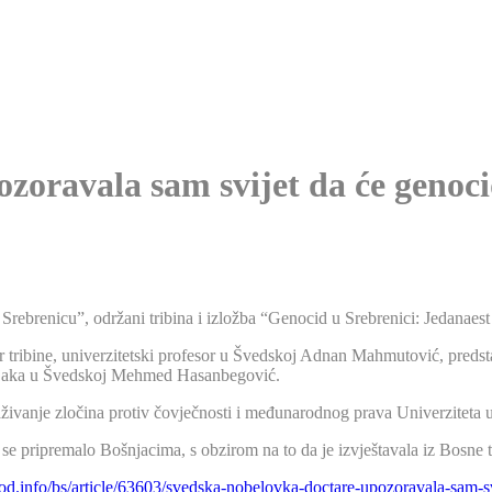
oravala sam svijet da će genocid
rebrenicu”, održani tribina i izložba “Genocid u Srebrenici: Jedanaest
tribine, univerzitetski profesor u Švedskoj Adnan Mahmutović, predsta
šnjaka u Švedskoj Mehmed Hasanbegović.
aživanje zločina protiv čovječnosti i međunarodnog prava Univerziteta u 
 se pripremalo Bošnjacima, s obzirom na to da je izvještavala iz Bosne 
rod.info/bs/article/63603/svedska-nobelovka-doctare-upozoravala-sam-sv