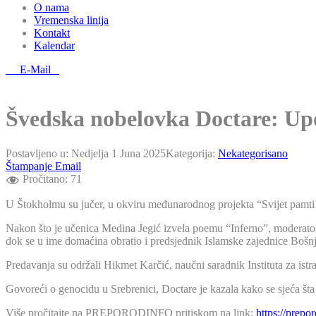
O nama
Vremenska linija
Kontakt
Kalendar
E-Mail
Švedska nobelovka Doctare: Upoz
Postavljeno u:
Nedjelja 1 Juna 2025
Kategorija:
Nekategorisano
Štampanje
Email
Pročitano:
71
U Štokholmu su jučer, u okviru međunarodnog projekta “Svijet pamti S
Nakon što je učenica Medina Jegić izvela poemu “Inferno”, moderator 
dok se u ime domaćina obratio i predsjednik Islamske zajednice Bo
Predavanja su održali Hikmet Karčić, naučni saradnik Instituta za istr
Govoreći o genocidu u Srebrenici, Doctare je kazala kako se sjeća šta
Više pročitajte na PREPORODINFO pritiskom na link:
https://prepo