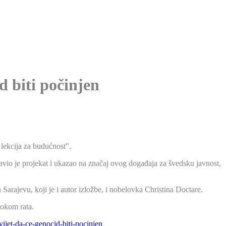
 biti počinjen
 lekcija za budućnost”.
vio je projekat i ukazao na značaj ovog događaja za švedsku javnost,
Sarajevu, koji je i autor izložbe, i nobelovka Christina Doctare.
tokom rata.
ijet-da-ce-genocid-biti-pocinjen