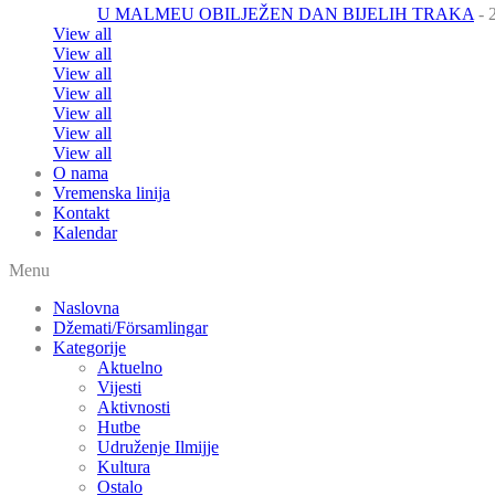
U MALMEU OBILJEŽEN DAN BIJELIH TRAKA
- 
View all
View all
View all
View all
View all
View all
View all
O nama
Vremenska linija
Kontakt
Kalendar
Menu
Naslovna
Džemati/Församlingar
Kategorije
Aktuelno
Vijesti
Aktivnosti
Hutbe
Udruženje Ilmijje
Kultura
Ostalo