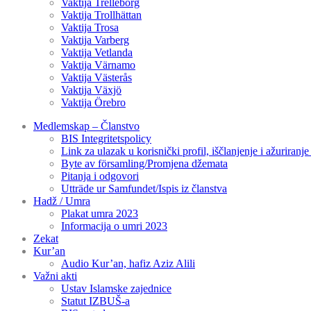
Vaktija Trelleborg
Vaktija Trollhättan
Vaktija Trosa
Vaktija Varberg
Vaktija Vetlanda
Vaktija Värnamo
Vaktija Västerås
Vaktija Växjö
Vaktija Örebro
Medlemskap – Članstvo
BIS Integritetspolicy
Link za ulazak u korisnički profil, iščlanjenje i ažuriranj
Byte av församling/Promjena džemata
Pitanja i odgovori
Utträde ur Samfundet/Ispis iz članstva
Hadž / Umra
Plakat umra 2023
Informacija o umri 2023
Zekat
Kur’an
Audio Kur’an, hafiz Aziz Alili
Važni akti
Ustav Islamske zajednice
Statut IZBUŠ-a