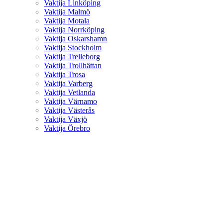
Vaktija Linköping
Vaktija Malmö
Vaktija Motala
Vaktija Norrköping
Vaktija Oskarshamn
Vaktija Stockholm
Vaktija Trelleborg
Vaktija Trollhättan
Vaktija Trosa
Vaktija Varberg
Vaktija Vetlanda
Vaktija Värnamo
Vaktija Västerås
Vaktija Växjö
Vaktija Örebro