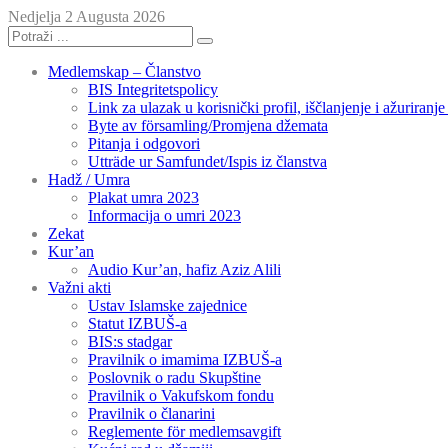
Nedjelja 2 Augusta 2026
Medlemskap – Članstvo
BIS Integritetspolicy
Link za ulazak u korisnički profil, iščlanjenje i ažuriranj
Byte av församling/Promjena džemata
Pitanja i odgovori
Utträde ur Samfundet/Ispis iz članstva
Hadž / Umra
Plakat umra 2023
Informacija o umri 2023
Zekat
Kur’an
Audio Kur’an, hafiz Aziz Alili
Važni akti
Ustav Islamske zajednice
Statut IZBUŠ-a
BIS:s stadgar
Pravilnik o imamima IZBUŠ-a
Poslovnik o radu Skupštine
Pravilnik o Vakufskom fondu
Pravilnik o članarini
Reglemente för medlemsavgift