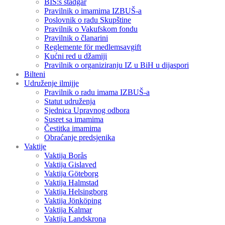
BIS:s stadgar
Pravilnik o imamima IZBUŠ-a
Poslovnik o radu Skupštine
Pravilnik o Vakufskom fondu
Pravilnik o članarini
Reglemente för medlemsavgift
Kućni red u džamiji
Pravilnik o organiziranju IZ u BiH u dijaspori
Bilteni
Udruženje ilmijje
Pravilnik o radu imama IZBUŠ-a
Statut udruženja
Sjednica Upravnog odbora
Susret sa imamima
Čestitka imamima
Obraćanje predsjenika
Vaktije
Vaktija Borås
Vaktija Gislaved
Vaktija Göteborg
Vaktija Halmstad
Vaktija Helsingborg
Vaktija Jönköping
Vaktija Kalmar
Vaktija Landskrona