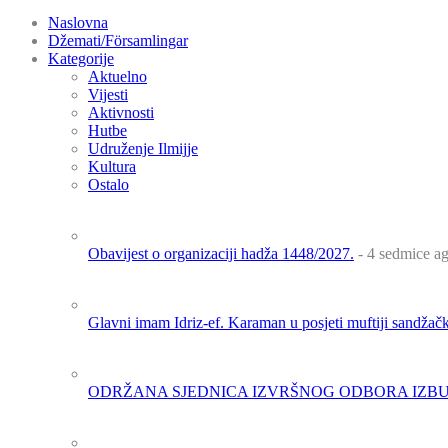
Naslovna
Džemati/Församlingar
Kategorije
Aktuelno
Vijesti
Aktivnosti
Hutbe
Udruženje Ilmijje
Kultura
Ostalo
Obavijest o organizaciji hadža 1448/2027.
- 4 sedmice a
Glavni imam Idriz-ef. Karaman u posjeti muftiji sandža
ODRŽANA SJEDNICA IZVRŠNOG ODBORA IZBU