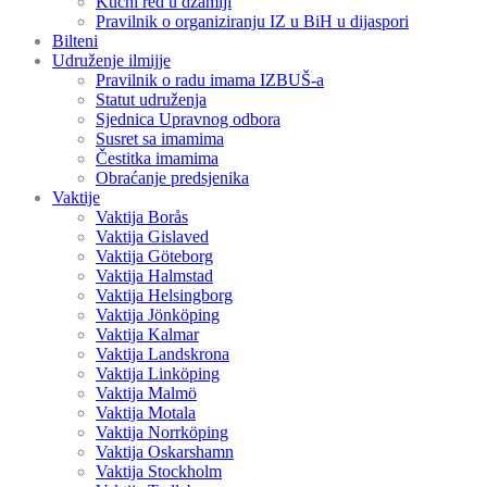
Kućni red u džamiji
Pravilnik o organiziranju IZ u BiH u dijaspori
Bilteni
Udruženje ilmijje
Pravilnik o radu imama IZBUŠ-a
Statut udruženja
Sjednica Upravnog odbora
Susret sa imamima
Čestitka imamima
Obraćanje predsjenika
Vaktije
Vaktija Borås
Vaktija Gislaved
Vaktija Göteborg
Vaktija Halmstad
Vaktija Helsingborg
Vaktija Jönköping
Vaktija Kalmar
Vaktija Landskrona
Vaktija Linköping
Vaktija Malmö
Vaktija Motala
Vaktija Norrköping
Vaktija Oskarshamn
Vaktija Stockholm