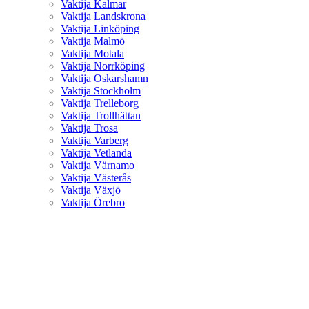
Vaktija Kalmar
Vaktija Landskrona
Vaktija Linköping
Vaktija Malmö
Vaktija Motala
Vaktija Norrköping
Vaktija Oskarshamn
Vaktija Stockholm
Vaktija Trelleborg
Vaktija Trollhättan
Vaktija Trosa
Vaktija Varberg
Vaktija Vetlanda
Vaktija Värnamo
Vaktija Västerås
Vaktija Växjö
Vaktija Örebro