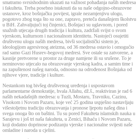
smatramo svrsishodnim ukazati na važnost pohađanja naših medresa
i fakulteta. Treba posebno istaknuti da su naše odgojno-obrazovne
ustanove, kroz bošnjačku povijest, igrale nezamjenjivu ulogu,
pogotovo zbog toga što su one, zapravo, preteča današnjem školstvu
u BiH. Zahvaljujući toj činjenici, Bošnjaci su uglavnom, i pored
snažnih utjecaja drugih tradicija i kultura, zadržali svijst o svom
vjerskom, kulturnom i nacionalnom identitetu. Nastojeći osujetiti
društvenu ulogu naših medresa, bivši socijalistički sistem je,
ideologijom agresivnog ateizma, od 36 medresa ostavio i omogućio
rad samo Gazi Husrev-begovoj medresi. Sve ostale su zatvorene, a
kasnije pretvorene u prostor za druge namjene ili su srušene. To je
neminovno utjecalo na obrazovanje vjerskog kadra, a samim time i
na zapuštenost našeg naroda, odnosno na odrođenost Bošnjaka od
njihove vjere, tradicije i kulture.
Nestankom tog bivšeg društvenog uređenja i uspostavom
parlamentarne demokratije, hvala Allahu, dž.š., reaktiviran je rad 6
naših nekadašnjih medresa: u Tuzli, Mostaru, Travniku, Cazinu,
Visokom i Novom Pazaru, koje već 25 godina uspješno nastavljaju
višestoljetnu tradiciju obrazovanja i pronose ljepotu našeg dina i
svega onoga što on baštini. Tu su pored Fakulteta islamskih nauka u
Sarajevu i još tri naša fakulteta, u Zenici, Bihaću i Novom Pazaru,
koji dodatno doprinose podizanju vjerske i nacionalne svijesti naše
omladine i naroda u cjelini.