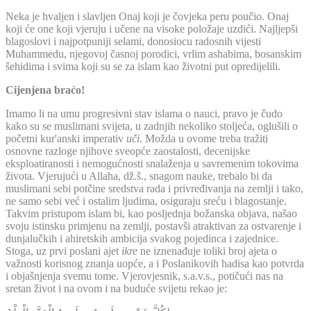
Neka je hvaljen i slavljen Onaj koji je čovjeka peru poučio. Onaj
koji će one koji vjeruju i učene na visoke položaje uzdići. Najljepši
blagoslovi i najpotpuniji selami, donosiocu radosnih vijesti
Muhammedu, njegovoj časnoj porodici, vrlim ashabima, bosanskim
šehidima i svima koji su se za islam kao životni put opredijelili.
Cijenjena braćo!
Imamo li na umu progresivni stav islama o nauci, pravo je čudo
kako su se muslimani svijeta, u zadnjih nekoliko stoljeća, oglušili o
početni kur'anski imperativ
uči
. Možda u ovome treba tražiti
osnovne razloge njihove sveopće zaostalosti, decenijske
eksploatiranosti i nemogućnosti snalaženja u savremenim tokovima
života. Vjerujući u Allaha, dž.š., snagom nauke, trebalo bi da
muslimani sebi potčine sredstva rada i privređivanja na zemlji i tako,
ne samo sebi već i ostalim ljudima, osiguraju sreću i blagostanje.
Takvim pristupom islam bi, kao posljednja božanska objava, našao
svoju istinsku primjenu na zemlji, postavši atraktivan za ostvarenje i
dunjalučkih i ahiretskih ambicija svakog pojedinca i zajednice.
Stoga, uz prvi poslani ajet
ikre
ne iznenađuje toliki broj ajeta o
važnosti korisnog znanja uopće, a i Poslanikovih hadisa kao potvrda
i objašnjenja svemu tome. Vjerovjesnik, s.a.v.s., potičući nas na
sretan život i na ovom i na buduće svijetu rekao je: