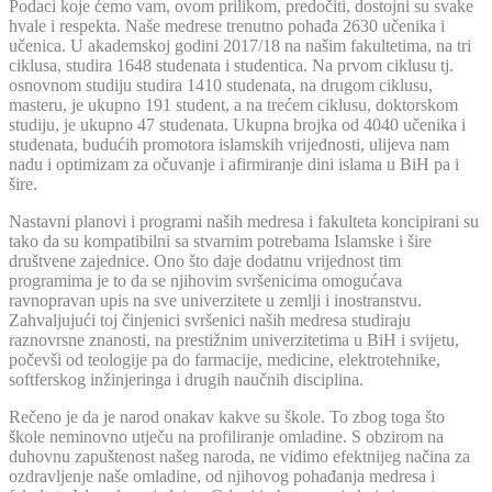
Podaci koje ćemo vam, ovom prilikom, predočiti, dostojni su svake
hvale i respekta. Naše medrese trenutno pohađa 2630 učenika i
učenica. U akademskoj godini 2017/18 na našim fakultetima, na tri
ciklusa, studira 1648 studenata i studentica. Na prvom ciklusu tj.
osnovnom studiju studira 1410 studenata, na drugom ciklusu,
masteru, je ukupno 191 student, a na trećem ciklusu, doktorskom
studiju, je ukupno 47 studenata. Ukupna brojka od 4040 učenika i
studenata, budućih promotora islamskih vrijednosti, ulijeva nam
nadu i optimizam za očuvanje i afirmiranje dini islama u BiH pa i
šire.
Nastavni planovi i programi naših medresa i fakulteta koncipirani su
tako da su kompatibilni sa stvarnim potrebama Islamske i šire
društvene zajednice. Ono što daje dodatnu vrijednost tim
programima je to da se njihovim svršenicima omogućava
ravnopravan upis na sve univerzitete u zemlji i inostranstvu.
Zahvaljujući toj činjenici svršenici naših medresa studiraju
raznovrsne znanosti, na prestižnim univerzitetima u BiH i svijetu,
počevši od teologije pa do farmacije, medicine, elektrotehnike,
softferskog inžinjeringa i drugih naučnih disciplina.
Rečeno je da je narod onakav kakve su škole. To zbog toga što
škole neminovno utječu na profiliranje omladine. S obzirom na
duhovnu zapuštenost našeg naroda, ne vidimo efektnijeg načina za
ozdravljenje naše omladine, od njihovog pohađanja medresa i