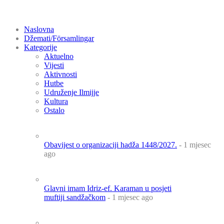
Naslovna
Džemati/Församlingar
Kategorije
Aktuelno
Vijesti
Aktivnosti
Hutbe
Udruženje Ilmijje
Kultura
Ostalo
Obavijest o organizaciji hadža 1448/2027.
- 1 mjesec
ago
Glavni imam Idriz-ef. Karaman u posjeti
muftiji sandžačkom
- 1 mjesec ago