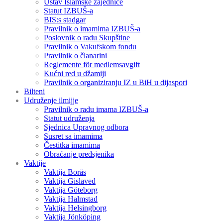
Ustav Islamske zajednice
Statut IZBUŠ-a
BIS:s stadgar
Pravilnik o imamima IZBUŠ-a
Poslovnik o radu Skupštine
Pravilnik o Vakufskom fondu
Pravilnik o članarini
Reglemente för medlemsavgift
Kućni red u džamiji
Pravilnik o organiziranju IZ u BiH u dijaspori
Bilteni
Udruženje ilmijje
Pravilnik o radu imama IZBUŠ-a
Statut udruženja
Sjednica Upravnog odbora
Susret sa imamima
Čestitka imamima
Obraćanje predsjenika
Vaktije
Vaktija Borås
Vaktija Gislaved
Vaktija Göteborg
Vaktija Halmstad
Vaktija Helsingborg
Vaktija Jönköping