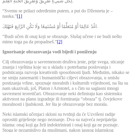
لِكُلَّ شَيْيءٍ طَرِيقٌ وَطَرِيقُ الْجَنَّةِ الْعِلْمُ.
“Svemu se prilazi određenim putem, a put do Dženneta je –
nauka.”
[1]
اغْدُ عَالِمًا أَوْ مُتَعَلِّمًا أَوْ مُسْتَمِعًا وَلَا تَكُنِ الرَّابِعَ فَتَهْلِكَ.
“Budi učen ili onaj koji se obrazuje. Slušaj učene i ne budi nešto
mimo toga pa da propadneš.”
[2]
Ignorisanje obrazovanja vodi bijedi i poniženju
Cilj obrazovanja u savremenom društvu jeste, prije svega, sticanje
znanja i vještina koje su u skladu s potrebama poslovanja i
podsticanja razvoja kreativnih sposobnosti ljudi. Međutim, nikako se
ne smiju zanemariti i humanistički ciljevi obrazovanja, u smislu
postizanja vrline, spoznaje moralnih i kulturnih vrijednosti, na šta su
nam ukazivali, još, Platon i Aristotel, a s čim su saglasni mnogi
savremeni teoretičari. Obrazovanje neki definiraju kao sistemsku
aktivnost na planu izgradnje ili formiranja “obraza” tj. čovjekove
moralnosti i ljudskosti. Jer šta je obrazovanje bez morala.
Neki islamski učenjaci skloni su tvrdnji da će Uzvišeni radije
oprostiti griješenje nego neznanje. Dva su najveća neprijatelja
islama: onaj koji ga želi indoktrinirati i onaj koji ga ne poznaje.
Stoga je nezamislivo da muslimani, nakon jasnog islamskog