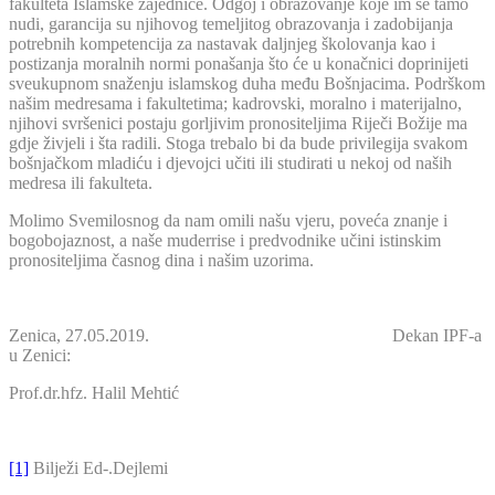
fakulteta Islamske zajednice. Odgoj i obrazovanje koje im se tamo
nudi, garancija su njihovog temeljitog obrazovanja i zadobijanja
potrebnih kompetencija za nastavak daljnjeg školovanja kao i
postizanja moralnih normi ponašanja što će u konačnici doprinijeti
sveukupnom snaženju islamskog duha među Bošnjacima. Podrškom
našim medresama i fakultetima; kadrovski, moralno i materijalno,
njihovi svršenici postaju gorljivim pronositeljima Riječi Božije ma
gdje živjeli i šta radili. Stoga trebalo bi da bude privilegija svakom
bošnjačkom mladiću i djevojci učiti ili studirati u nekoj od naših
medresa ili fakulteta.
Molimo Svemilosnog da nam omili našu vjeru, poveća znanje i
bogobojaznost, a naše muderrise i predvodnike učini istinskim
pronositeljima časnog dina i našim uzorima.
Zenica, 27.05.2019. Dekan IPF-a
u Zenici:
Prof.dr.hfz. Halil Mehtić
[1]
Bilježi Ed-.Dejlemi