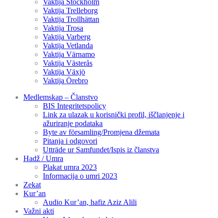
Vaktija Stockholm
Vaktija Trelleborg
Vaktija Trollhättan
Vaktija Trosa
Vaktija Varberg
Vaktija Vetlanda
Vaktija Värnamo
Vaktija Västerås
Vaktija Växjö
Vaktija Örebro
Medlemskap – Članstvo
BIS Integritetspolicy
Link za ulazak u korisnički profil, iščlanjenje i
ažuriranje podataka
Byte av församling/Promjena džemata
Pitanja i odgovori
Utträde ur Samfundet/Ispis iz članstva
Hadž / Umra
Plakat umra 2023
Informacija o umri 2023
Zekat
Kur’an
Audio Kur’an, hafiz Aziz Alili
Važni akti