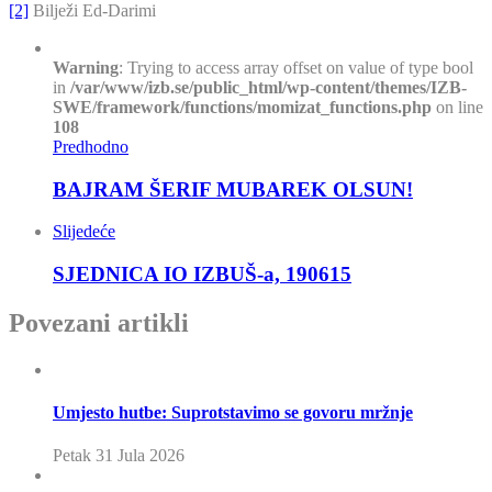
[2]
Bilježi Ed-Darimi
Warning
: Trying to access array offset on value of type bool
in
/var/www/izb.se/public_html/wp-content/themes/IZB-
SWE/framework/functions/momizat_functions.php
on line
108
Predhodno
BAJRAM ŠERIF MUBAREK OLSUN!
Slijedeće
SJEDNICA IO IZBUŠ-a, 190615
Povezani artikli
Umjesto hutbe: Suprotstavimo se govoru mržnje
Petak 31 Jula 2026