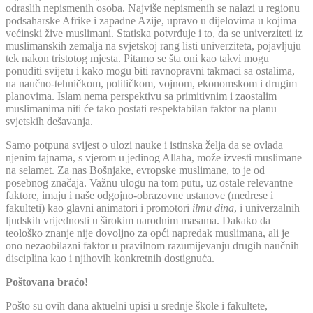
odraslih nepismenih osoba. Najviše nepismenih se nalazi u regionu
podsaharske Afrike i zapadne Azije, upravo u dijelovima u kojima
većinski žive muslimani. Statiska potvrđuje i to, da se univerziteti iz
muslimanskih zemalja na svjetskoj rang listi univerziteta, pojavljuju
tek nakon tristotog mjesta. Pitamo se šta oni kao takvi mogu
ponuditi svijetu i kako mogu biti ravnopravni takmaci sa ostalima,
na naučno-tehničkom, političkom, vojnom, ekonomskom i drugim
planovima. Islam nema perspektivu sa primitivnim i zaostalim
muslimanima niti će tako postati respektabilan faktor na planu
svjetskih dešavanja.
Samo potpuna svijest o ulozi nauke i istinska želja da se ovlada
njenim tajnama, s vjerom u jedinog Allaha, može izvesti muslimane
na selamet. Za nas Bošnjake, evropske muslimane, to je od
posebnog značaja. Važnu ulogu na tom putu, uz ostale relevantne
faktore, imaju i naše odgojno-obrazovne ustanove (medrese i
fakulteti) kao glavni animatori i promotori
ilmu dina
, i univerzalnih
ljudskih vrijednosti u širokim narodnim masama. Dakako da
teološko znanje nije dovoljno za opći napredak muslimana, ali je
ono nezaobilazni faktor u pravilnom razumijevanju drugih naučnih
disciplina kao i njihovih konkretnih dostignuća.
Poštovana braćo!
Pošto su ovih dana aktuelni upisi u srednje škole i fakultete,