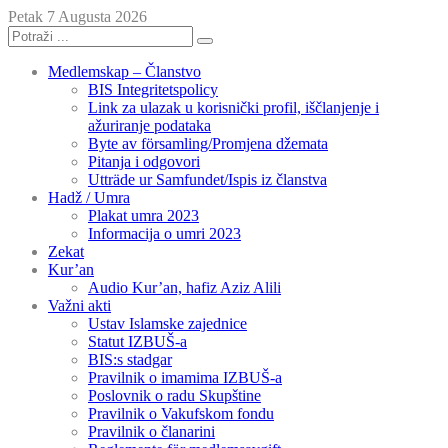
Petak 7 Augusta 2026
Medlemskap – Članstvo
BIS Integritetspolicy
Link za ulazak u korisnički profil, iščlanjenje i
ažuriranje podataka
Byte av församling/Promjena džemata
Pitanja i odgovori
Utträde ur Samfundet/Ispis iz članstva
Hadž / Umra
Plakat umra 2023
Informacija o umri 2023
Zekat
Kur’an
Audio Kur’an, hafiz Aziz Alili
Važni akti
Ustav Islamske zajednice
Statut IZBUŠ-a
BIS:s stadgar
Pravilnik o imamima IZBUŠ-a
Poslovnik o radu Skupštine
Pravilnik o Vakufskom fondu
Pravilnik o članarini