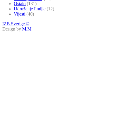
Ostalo
(131)
Udruženje Ilmijje
(12)
Vijesti
(40)
IZB Sverige ©
Design by
M.M