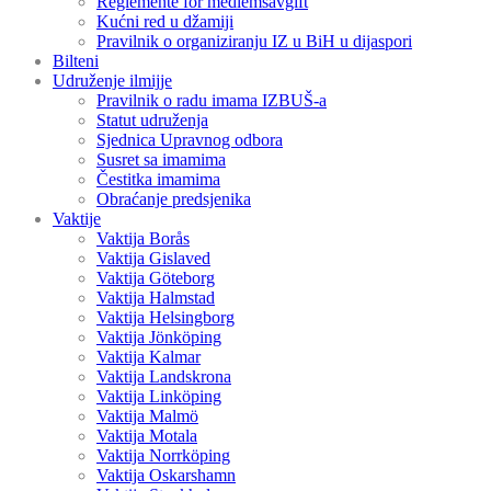
Reglemente för medlemsavgift
Kućni red u džamiji
Pravilnik o organiziranju IZ u BiH u dijaspori
Bilteni
Udruženje ilmijje
Pravilnik o radu imama IZBUŠ-a
Statut udruženja
Sjednica Upravnog odbora
Susret sa imamima
Čestitka imamima
Obraćanje predsjenika
Vaktije
Vaktija Borås
Vaktija Gislaved
Vaktija Göteborg
Vaktija Halmstad
Vaktija Helsingborg
Vaktija Jönköping
Vaktija Kalmar
Vaktija Landskrona
Vaktija Linköping
Vaktija Malmö
Vaktija Motala
Vaktija Norrköping
Vaktija Oskarshamn