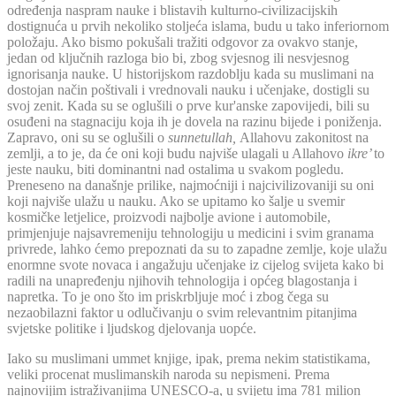
određenja naspram nauke i blistavih kulturno-civilizacijskih
dostignuća u prvih nekoliko stoljeća islama, budu u tako inferiornom
položaju. Ako bismo pokušali tražiti odgovor za ovakvo stanje,
jedan od ključnih razloga bio bi, zbog svjesnog ili nesvjesnog
ignorisanja nauke. U historijskom razdoblju kada su muslimani na
dostojan način poštivali i vrednovali nauku i učenjake, dostigli su
svoj zenit. Kada su se oglušili o prve kur'anske zapovijedi, bili su
osuđeni na stagnaciju koja ih je dovela na razinu bijede i poniženja.
Zapravo, oni su se oglušili o
sunnetullah,
Allahovu zakonitost na
zemlji, a to je, da će oni koji budu najviše ulagali u Allahovo
ikre’
to
jeste nauku, biti dominantni nad ostalima u svakom pogledu.
Preneseno na današnje prilike, najmoćniji i najcivilizovaniji su oni
koji najviše ulažu u nauku. Ako se upitamo ko šalje u svemir
kosmičke letjelice, proizvodi najbolje avione i automobile,
primjenjuje najsavremeniju tehnologiju u medicini i svim granama
privrede, lahko ćemo prepoznati da su to zapadne zemlje, koje ulažu
enormne svote novaca i angažuju učenjake iz cijelog svijeta kako bi
radili na unapređenju njihovih tehnologija i općeg blagostanja i
napretka. To je ono što im priskrbljuje moć i zbog čega su
nezaobilazni faktor u odlučivanju o svim relevantnim pitanjima
svjetske politike i ljudskog djelovanja uopće.
Iako su muslimani ummet knjige, ipak, prema nekim statistikama,
veliki procenat muslimanskih naroda su nepismeni. Prema
najnovijim istraživanjima UNESCO-a, u svijetu ima 781 milion