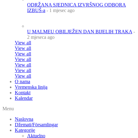
ODRŽANA SJEDNICA IZVRŠNOG ODBORA
IZBUŠ-a
- 1 mjesec ago
U MALMEU OBILJEŽEN DAN BIJELIH TRAKA
-
2 mjeseca ago
View all
View all
View all
View all
View all
View all
View all
O nama
Vremenska linija
Kontakt
Kalendar
Menu
Naslovna
Džemati/Församlingar
Kategorije
Aktuelno