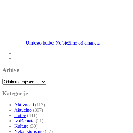
Umjesto hutbe: Ne bježimo od emaneta
Arhive
Arhive
Kategorije
Aktivnosti
(117)
Aktuelno
(307)
Hutbe
(441)
Iz džemata
(21)
Kultura
(30)
Nekategorisano
(57)