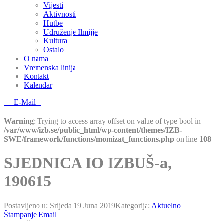
Vijesti
Aktivnosti
Hutbe
Udruženje Ilmijje
Kultura
Ostalo
O nama
Vremenska linija
Kontakt
Kalendar
E-Mail
Warning
: Trying to access array offset on value of type bool in
/var/www/izb.se/public_html/wp-content/themes/IZB-
SWE/framework/functions/momizat_functions.php
on line
108
SJEDNICA IO IZBUŠ-a,
190615
Postavljeno u:
Srijeda 19 Juna 2019
Kategorija:
Aktuelno
Štampanje
Email