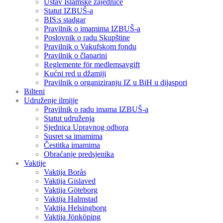
Ustav Islamske zajednice
Statut IZBUŠ-a
BIS:s stadgar
Pravilnik o imamima IZBUŠ-a
Poslovnik o radu Skupštine
Pravilnik o Vakufskom fondu
Pravilnik o članarini
Reglemente för medlemsavgift
Kućni red u džamiji
Pravilnik o organiziranju IZ u BiH u dijaspori
Bilteni
Udruženje ilmijje
Pravilnik o radu imama IZBUŠ-a
Statut udruženja
Sjednica Upravnog odbora
Susret sa imamima
Čestitka imamima
Obraćanje predsjenika
Vaktije
Vaktija Borås
Vaktija Gislaved
Vaktija Göteborg
Vaktija Halmstad
Vaktija Helsingborg
Vaktija Jönköping