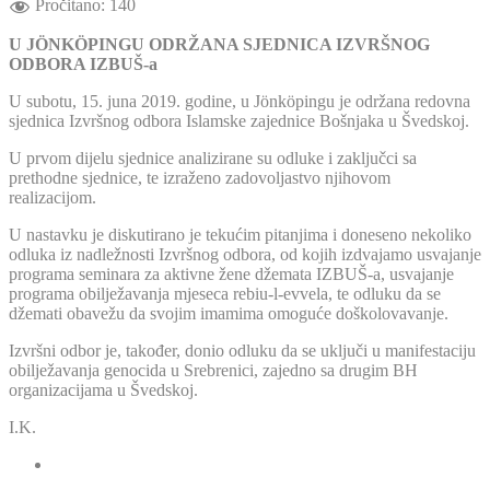
Pročitano:
140
U JÖNKÖPINGU ODRŽANA SJEDNICA IZVRŠNOG
ODBORA I
ZBUŠ-a
U subotu, 15. juna 2019. godine, u Jönköpingu je održana redovna
sjednica Izvršnog odbora Islamske zajednice Bošnjaka u Švedskoj.
U prvom dijelu sjednice analizirane su odluke i zaključci sa
prethodne sjednice, te izraženo zadovoljastvo njihovom
realizacijom.
U nastavku je diskutirano je tekućim pitanjima i doneseno nekoliko
odluka iz nadležnosti Izvršnog odbora, od kojih izdvajamo usvajanje
programa seminara za aktivne žene džemata IZBUŠ-a, usvajanje
programa obilježavanja mjeseca rebiu-l-evvela, te odluku da se
džemati obavežu da svojim imamima omoguće doškolovavanje.
Izvršni odbor je, također, donio odluku da se uključi u manifestaciju
obilježavanja genocida u Srebrenici, zajedno sa drugim BH
organizacijama u Švedskoj.
I.K.