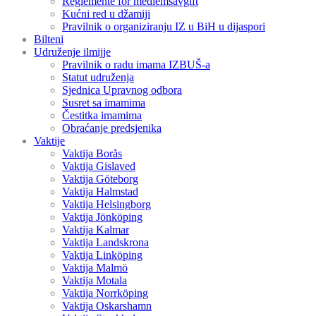
Reglemente för medlemsavgift
Kućni red u džamiji
Pravilnik o organiziranju IZ u BiH u dijaspori
Bilteni
Udruženje ilmijje
Pravilnik o radu imama IZBUŠ-a
Statut udruženja
Sjednica Upravnog odbora
Susret sa imamima
Čestitka imamima
Obraćanje predsjenika
Vaktije
Vaktija Borås
Vaktija Gislaved
Vaktija Göteborg
Vaktija Halmstad
Vaktija Helsingborg
Vaktija Jönköping
Vaktija Kalmar
Vaktija Landskrona
Vaktija Linköping
Vaktija Malmö
Vaktija Motala
Vaktija Norrköping
Vaktija Oskarshamn