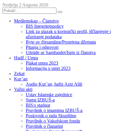
Nedjelja 2 Augusta 2026
Medlemskap – Članstvo
BIS Integritetspolicy
Link za ulazak u korisnički profil, iščlanjenje i
ažuriranje podataka
Byte av församling/Promjena džemata
Pitanja i odgovori
Utträde ur Samfundet/Ispis iz članstva
Hadž / Umra
Plakat umra 2023
Informacija o umri 2023
Zekat
Kur’an
Audio Kur’an, hafiz Aziz Alili
Važni akti
Ustav Islamske zajednice
Statut IZBUŠ-a
BIS:s stadgar
Pravilnik o imamima IZBUŠ-a
Poslovnik o radu Skupštine
Pravilnik o Vakufskom fondu
Pravilnik o članarini