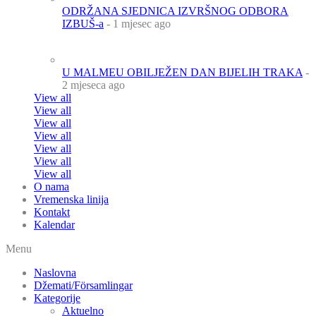
ODRŽANA SJEDNICA IZVRŠNOG ODBORA
IZBUŠ-a
- 1 mjesec ago
U MALMEU OBILJEŽEN DAN BIJELIH TRAKA
-
2 mjeseca ago
View all
View all
View all
View all
View all
View all
View all
O nama
Vremenska linija
Kontakt
Kalendar
Menu
Naslovna
Džemati/Församlingar
Kategorije
Aktuelno