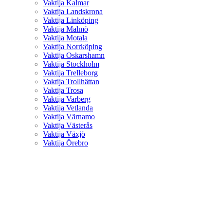
Vaktija Kalmar
Vaktija Landskrona
Vaktija Linköping
Vaktija Malmö
Vaktija Motala
Vaktija Norrköping
Vaktija Oskarshamn
Vaktija Stockholm
Vaktija Trelleborg
Vaktija Trollhättan
Vaktija Trosa
Vaktija Varberg
Vaktija Vetlanda
Vaktija Värnamo
Vaktija Västerås
Vaktija Växjö
Vaktija Örebro