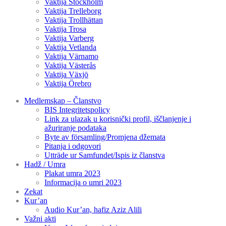
Vaktija Stockholm
Vaktija Trelleborg
Vaktija Trollhättan
Vaktija Trosa
Vaktija Varberg
Vaktija Vetlanda
Vaktija Värnamo
Vaktija Västerås
Vaktija Växjö
Vaktija Örebro
Medlemskap – Članstvo
BIS Integritetspolicy
Link za ulazak u korisnički profil, iščlanjenje i
ažuriranje podataka
Byte av församling/Promjena džemata
Pitanja i odgovori
Utträde ur Samfundet/Ispis iz članstva
Hadž / Umra
Plakat umra 2023
Informacija o umri 2023
Zekat
Kur’an
Audio Kur’an, hafiz Aziz Alili
Važni akti