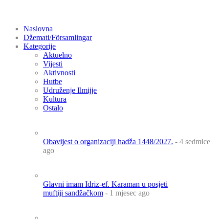
Naslovna
Džemati/Församlingar
Kategorije
Aktuelno
Vijesti
Aktivnosti
Hutbe
Udruženje Ilmijje
Kultura
Ostalo
Obavijest o organizaciji hadža 1448/2027.
- 4 sedmice
ago
Glavni imam Idriz-ef. Karaman u posjeti
muftiji sandžačkom
- 1 mjesec ago