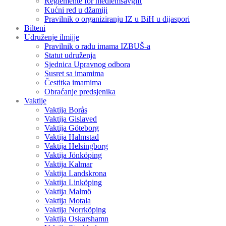
Reglemente för medlemsavgift
Kućni red u džamiji
Pravilnik o organiziranju IZ u BiH u dijaspori
Bilteni
Udruženje ilmijje
Pravilnik o radu imama IZBUŠ-a
Statut udruženja
Sjednica Upravnog odbora
Susret sa imamima
Čestitka imamima
Obraćanje predsjenika
Vaktije
Vaktija Borås
Vaktija Gislaved
Vaktija Göteborg
Vaktija Halmstad
Vaktija Helsingborg
Vaktija Jönköping
Vaktija Kalmar
Vaktija Landskrona
Vaktija Linköping
Vaktija Malmö
Vaktija Motala
Vaktija Norrköping
Vaktija Oskarshamn