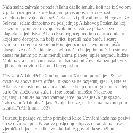
Naša stalna zahvala pripada Allahu dželle šanuhu koji nas je Svojom
Uputom usmjerio na međusobnu povezanost i privrženost
vrijednostima zajednice tražeći da se svi prihvatimo za Njegovo uže.
Salavat i selam donosimo na posljednjeg Allahovog Poslanika koji
je svojim i primjerom svoje prvobitne zajednice pokazao svu
blagodat zajedništva. Allaha Svemogućeg molimo da u sedmici u
kojoj smo dostojno, na bolji svijet, ispratili našu braću i sestre
svirepo umorene u Srebreničkom genocidu, da svojom milošću
obaspe sve naše šehide, te da svim našim izbjeglim braći i sestrama,
danas rasijanim po svim meridijanima planete, upiše nagradu hidžre.
Molimo Ga da u srcima naših muhadžira održava plamen ljubavi za
njihovu domovinu Bosnu i Hercegovinu.
Uzvišeni Allah, dželle šanuhu, nam u Kur'anu poručuje: ”Svi se
čvrsto Allahova užeta držite i nikako se ne razjedinjujte! I sjetite se
Allahove milosti prema vama kada ste bili jedni drugima neprijatelji,
pa je On složio srca vaša i vi ste postali, milošću Njegovom,
prijatelji; i bili ste na ivici vatrene jame, pa vas je On nje spasio.
Tako vam Allah objašnjava Svoje dokaze, da biste na pravom putu
istrajali.”(Ali Imran, 103)
I uistinu je pažnje vrijedno primijetiti kako Uzvišeni kada nas poziva
da se držimo uputa Njegove posljednje objave, da gradimo naše
vjerničko i ljudsko jedinstvo oko Istine, govori da se držimo