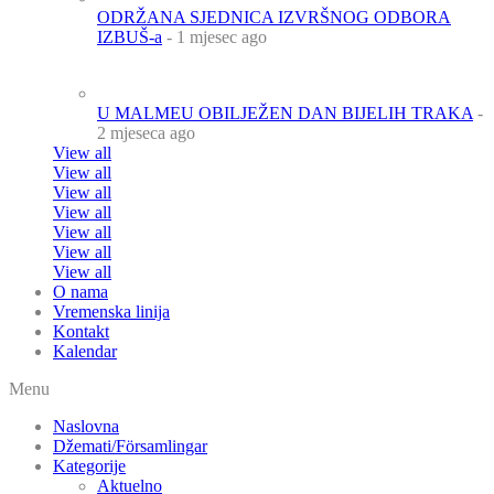
ODRŽANA SJEDNICA IZVRŠNOG ODBORA
IZBUŠ-a
- 1 mjesec ago
U MALMEU OBILJEŽEN DAN BIJELIH TRAKA
-
2 mjeseca ago
View all
View all
View all
View all
View all
View all
View all
O nama
Vremenska linija
Kontakt
Kalendar
Menu
Naslovna
Džemati/Församlingar
Kategorije
Aktuelno