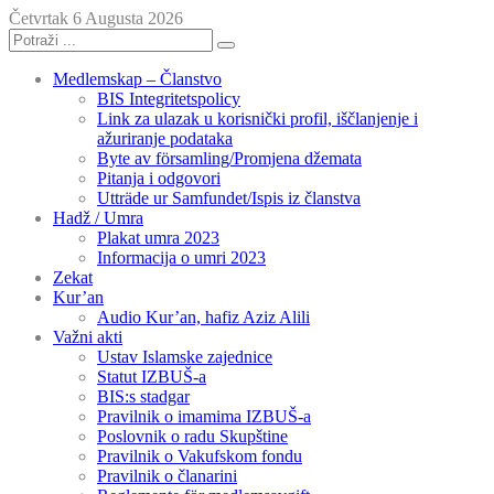
Četvrtak 6 Augusta 2026
Medlemskap – Članstvo
BIS Integritetspolicy
Link za ulazak u korisnički profil, iščlanjenje i
ažuriranje podataka
Byte av församling/Promjena džemata
Pitanja i odgovori
Utträde ur Samfundet/Ispis iz članstva
Hadž / Umra
Plakat umra 2023
Informacija o umri 2023
Zekat
Kur’an
Audio Kur’an, hafiz Aziz Alili
Važni akti
Ustav Islamske zajednice
Statut IZBUŠ-a
BIS:s stadgar
Pravilnik o imamima IZBUŠ-a
Poslovnik o radu Skupštine
Pravilnik o Vakufskom fondu
Pravilnik o članarini