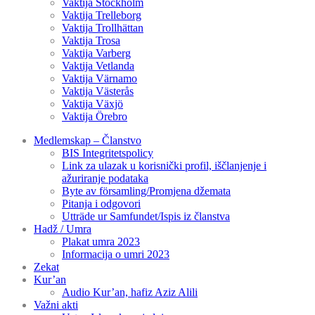
Vaktija Stockholm
Vaktija Trelleborg
Vaktija Trollhättan
Vaktija Trosa
Vaktija Varberg
Vaktija Vetlanda
Vaktija Värnamo
Vaktija Västerås
Vaktija Växjö
Vaktija Örebro
Medlemskap – Članstvo
BIS Integritetspolicy
Link za ulazak u korisnički profil, iščlanjenje i
ažuriranje podataka
Byte av församling/Promjena džemata
Pitanja i odgovori
Utträde ur Samfundet/Ispis iz članstva
Hadž / Umra
Plakat umra 2023
Informacija o umri 2023
Zekat
Kur’an
Audio Kur’an, hafiz Aziz Alili
Važni akti