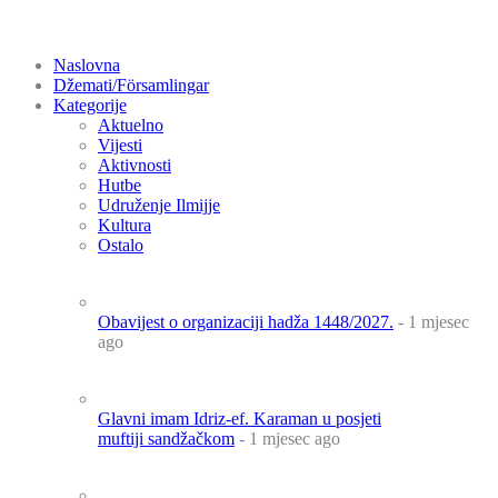
Naslovna
Džemati/Församlingar
Kategorije
Aktuelno
Vijesti
Aktivnosti
Hutbe
Udruženje Ilmijje
Kultura
Ostalo
Obavijest o organizaciji hadža 1448/2027.
- 1 mjesec
ago
Glavni imam Idriz-ef. Karaman u posjeti
muftiji sandžačkom
- 1 mjesec ago