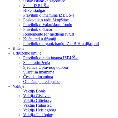
Ustav Islamske zajednice
Statut IZBUŠ-a
BIS:s stadgar
Pravilnik o imamima IZBUŠ-a
Poslovnik o radu Skupštine
Pravilnik o Vakufskom fondu
Pravilnik o članarini
Reglemente för medlemsavgift
Kućni red u džamiji
Pravilnik o organiziranju IZ u BiH u dijaspori
Bilteni
Udruženje ilmijje
Pravilnik o radu imama IZBUŠ-a
Statut udruženja
Sjednica Upravnog odbora
Susret sa imamima
Čestitka imamima
Obraćanje predsjenika
Vaktije
Vaktija Borås
Vaktija Gislaved
Vaktija Göteborg
Vaktija Halmstad
Vaktija Helsingborg
Vaktija Jönköping