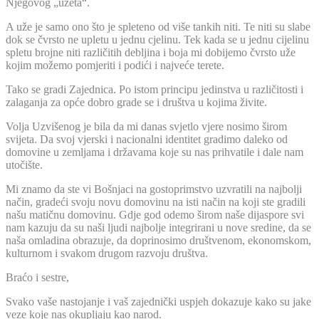
Njegovog „užeta“.
A uže je samo ono što je spleteno od više tankih niti. Te niti su slabe
dok se čvrsto ne upletu u jednu cjelinu. Tek kada se u jednu cijelinu
spletu brojne niti različitih debljina i boja mi dobijemo čvrsto uže
kojim možemo pomjeriti i podići i najveće terete.
Tako se gradi Zajednica. Po istom principu jedinstva u različitosti i
zalaganja za opće dobro grade se i društva u kojima živite.
Volja Uzvišenog je bila da mi danas svjetlo vjere nosimo širom
svijeta. Da svoj vjerski i nacionalni identitet gradimo daleko od
domovine u zemljama i državama koje su nas prihvatile i dale nam
utočište.
Mi znamo da ste vi Bošnjaci na gostoprimstvo uzvratili na najbolji
način, gradeći svoju novu domovinu na isti način na koji ste gradili
našu matičnu domovinu. Gdje god odemo širom naše dijaspore svi
nam kazuju da su naši ljudi najbolje integrirani u nove sredine, da se
naša omladina obrazuje, da doprinosimo društvenom, ekonomskom,
kulturnom i svakom drugom razvoju društva.
Braćo i sestre,
Svako vaše nastojanje i vaš zajednički uspjeh dokazuje kako su jake
veze koje nas okupljaju kao narod.