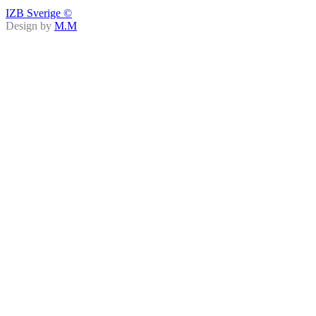
IZB Sverige ©
Design by
M.M