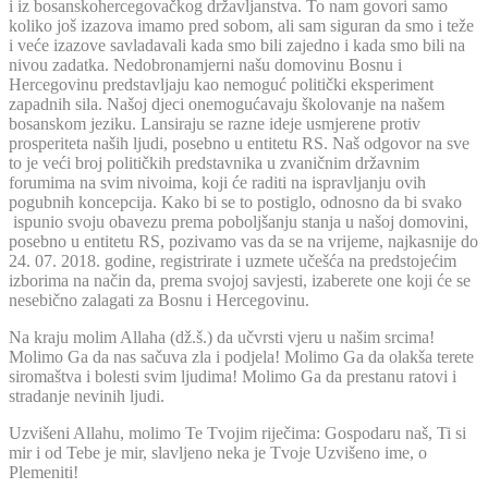
i iz bosanskohercegovačkog državljanstva. To nam govori samo
koliko još izazova imamo pred sobom, ali sam siguran da smo i teže
i veće izazove savladavali kada smo bili zajedno i kada smo bili na
nivou zadatka. Nedobronamjerni našu domovinu Bosnu i
Hercegovinu predstavljaju kao nemoguć politički eksperiment
zapadnih sila. Našoj djeci onemogućavaju školovanje na našem
bosanskom jeziku. Lansiraju se razne ideje usmjerene protiv
prosperiteta naših ljudi, posebno u entitetu RS. Naš odgovor na sve
to je veći broj političkih predstavnika u zvaničnim državnim
forumima na svim nivoima, koji će raditi na ispravljanju ovih
pogubnih koncepcija. Kako bi se to postiglo, odnosno da bi svako
ispunio svoju obavezu prema poboljšanju stanja u našoj domovini,
posebno u entitetu RS, pozivamo vas da se na vrijeme, najkasnije do
24. 07. 2018. godine, registrirate i uzmete učešća na predstojećim
izborima na način da, prema svojoj savjesti, izaberete one koji će se
nesebično zalagati za Bosnu i Hercegovinu.
Na kraju molim Allaha (dž.š.) da učvrsti vjeru u našim srcima!
Molimo Ga da nas sačuva zla i podjela! Molimo Ga da olakša terete
siromaštva i bolesti svim ljudima! Molimo Ga da prestanu ratovi i
stradanje nevinih ljudi.
Uzvišeni Allahu, molimo Te Tvojim riječima: Gospodaru naš, Ti si
mir i od Tebe je mir, slavljeno neka je Tvoje Uzvišeno ime, o
Plemeniti!