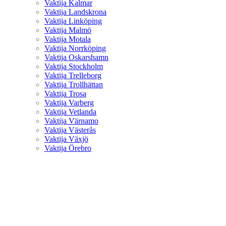
Vaktija Kalmar
Vaktija Landskrona
Vaktija Linköping
Vaktija Malmö
Vaktija Motala
Vaktija Norrköping
Vaktija Oskarshamn
Vaktija Stockholm
Vaktija Trelleborg
Vaktija Trollhättan
Vaktija Trosa
Vaktija Varberg
Vaktija Vetlanda
Vaktija Värnamo
Vaktija Västerås
Vaktija Växjö
Vaktija Örebro