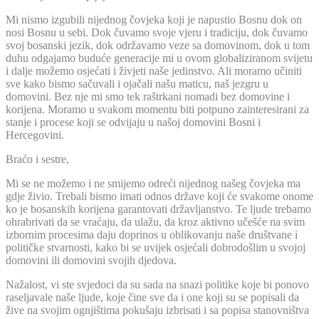
Mi nismo izgubili nijednog čovjeka koji je napustio Bosnu dok on
nosi Bosnu u sebi. Dok čuvamo svoje vjeru i tradiciju, dok čuvamo
svoj bosanski jezik, dok održavamo veze sa domovinom, dok u tom
duhu odgajamo buduće generacije mi u ovom globaliziranom svijetu
i dalje možemo osjećati i živjeti naše jedinstvo. Ali moramo učiniti
sve kako bismo sačuvali i ojačali našu maticu, naš jezgru u
domovini. Bez nje mi smo tek raštrkani nomadi bez domovine i
korijena. Moramo u svakom momentu biti potpuno zainteresirani za
stanje i procese koji se odvijaju u našoj domovini Bosni i
Hercegovini.
Braćo i sestre,
Mi se ne možemo i ne smijemo odreći nijednog našeg čovjeka ma
gdje živio. Trebali bismo imati odnos države koji će svakome onome
ko je bosanskih korijena garantovati državljanstvo. Te ljude trebamo
ohrabrivati da se vraćaju, da ulažu, da kroz aktivno učešće na svim
izbornim procesima daju doprinos u oblikovanju naše društvane i
političke stvarnosti, kako bi se uvijek osjećali dobrodošlim u svojoj
domovini ili domovini svojih djedova.
Nažalost, vi ste svjedoci da su sada na snazi politike koje bi ponovo
raseljavale naše ljude, koje čine sve da i one koji su se popisali da
žive na svojim ognjištima pokušaju izbrisati i sa popisa stanovništva