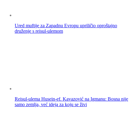
Ured muftije za Zapadnu Evropu upriličio oproštajno
druženje s reisul-ulemom
Reisul-ulema Husein-ef. Kavazović na Igmanu: Bosna nije
samo zemlja, već ideja za koju se živi