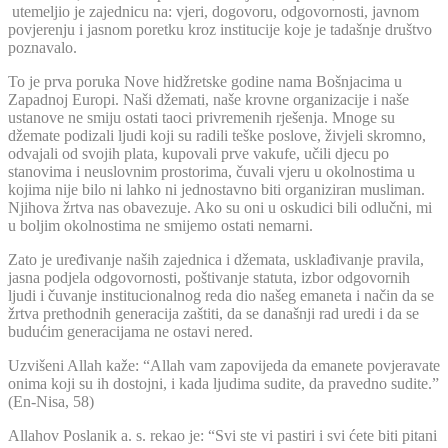
utemeljio je zajednicu na: vjeri, dogovoru, odgovornosti, javnom
povjerenju i jasnom poretku kroz institucije koje je tadašnje društvo
poznavalo.
To je prva poruka Nove hidžretske godine nama Bošnjacima u
Zapadnoj Europi. Naši džemati, naše krovne organizacije i naše
ustanove ne smiju ostati taoci privremenih rješenja. Mnoge su
džemate podizali ljudi koji su radili teške poslove, živjeli skromno,
odvajali od svojih plata, kupovali prve vakufe, učili djecu po
stanovima i neuslovnim prostorima, čuvali vjeru u okolnostima u
kojima nije bilo ni lahko ni jednostavno biti organiziran musliman.
Njihova žrtva nas obavezuje. Ako su oni u oskudici bili odlučni, mi
u boljim okolnostima ne smijemo ostati nemarni.
Zato je uređivanje naših zajednica i džemata, usklađivanje pravila,
jasna podjela odgovornosti, poštivanje statuta, izbor odgovornih
ljudi i čuvanje institucionalnog reda dio našeg emaneta i način da se
žrtva prethodnih generacija zaštiti, da se današnji rad uredi i da se
budućim generacijama ne ostavi nered.
Uzvišeni Allah kaže: “Allah vam zapovijeda da emanete povjeravate
onima koji su ih dostojni, i kada ljudima sudite, da pravedno sudite.”
(En-Nisa, 58)
Allahov Poslanik a. s. rekao je: “Svi ste vi pastiri i svi ćete biti pitani