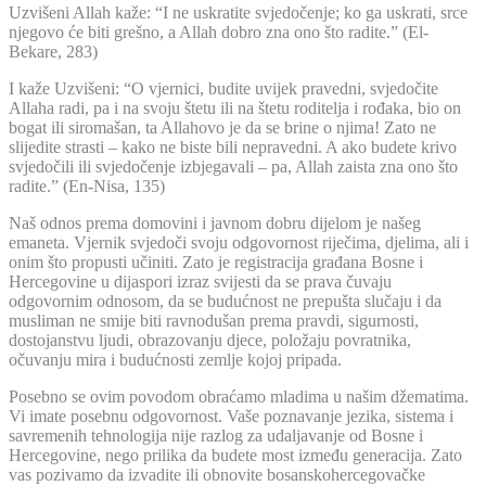
Uzvišeni Allah kaže: “I ne uskratite svjedočenje; ko ga uskrati, srce
njegovo će biti grešno, a Allah dobro zna ono što radite.” (El-
Bekare, 283)
I kaže Uzvišeni: “O vjernici, budite uvijek pravedni, svjedočite
Allaha radi, pa i na svoju štetu ili na štetu roditelja i rođaka, bio on
bogat ili siromašan, ta Allahovo je da se brine o njima! Zato ne
slijedite strasti – kako ne biste bili nepravedni. A ako budete krivo
svjedočili ili svjedočenje izbjegavali – pa, Allah zaista zna ono što
radite.” (En-Nisa, 135)
Naš odnos prema domovini i javnom dobru dijelom je našeg
emaneta. Vjernik svjedoči svoju odgovornost riječima, djelima, ali i
onim što propusti učiniti. Zato je registracija građana Bosne i
Hercegovine u dijaspori izraz svijesti da se prava čuvaju
odgovornim odnosom, da se budućnost ne prepušta slučaju i da
musliman ne smije biti ravnodušan prema pravdi, sigurnosti,
dostojanstvu ljudi, obrazovanju djece, položaju povratnika,
očuvanju mira i budućnosti zemlje kojoj pripada.
Posebno se ovim povodom obraćamo mladima u našim džematima.
Vi imate posebnu odgovornost. Vaše poznavanje jezika, sistema i
savremenih tehnologija nije razlog za udaljavanje od Bosne i
Hercegovine, nego prilika da budete most između generacija. Zato
vas pozivamo da izvadite ili obnovite bosanskohercegovačke