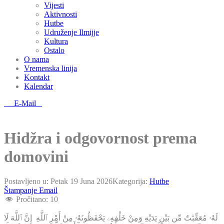
Vijesti
Aktivnosti
Hutbe
Udruženje Ilmijje
Kultura
Ostalo
O nama
Vremenska linija
Kontakt
Kalendar
E-Mail
Hidžra i odgovornost prema
domovini
Postavljeno u:
Petak 19 Juna 2026
Kategorija:
Hutbe
Štampanje
Email
Pročitano:
10
لَهُۥ مُعَقِّبَٰتٌ مِّن بَيْنِ يَدَيْهِ وَمِنْ خَلْفِهِۦ يَحْفَظُونَهُۥ مِنْ أَمْرِ ٱللَّهِ إِنَّ ٱللَّهَ لَا