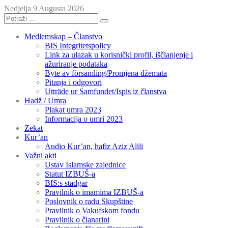
Nedjelja 9 Augusta 2026
Medlemskap – Članstvo
BIS Integritetspolicy
Link za ulazak u korisnički profil, iščlanjenje i
ažuriranje podataka
Byte av församling/Promjena džemata
Pitanja i odgovori
Utträde ur Samfundet/Ispis iz članstva
Hadž / Umra
Plakat umra 2023
Informacija o umri 2023
Zekat
Kur’an
Audio Kur’an, hafiz Aziz Alili
Važni akti
Ustav Islamske zajednice
Statut IZBUŠ-a
BIS:s stadgar
Pravilnik o imamima IZBUŠ-a
Poslovnik o radu Skupštine
Pravilnik o Vakufskom fondu
Pravilnik o članarini