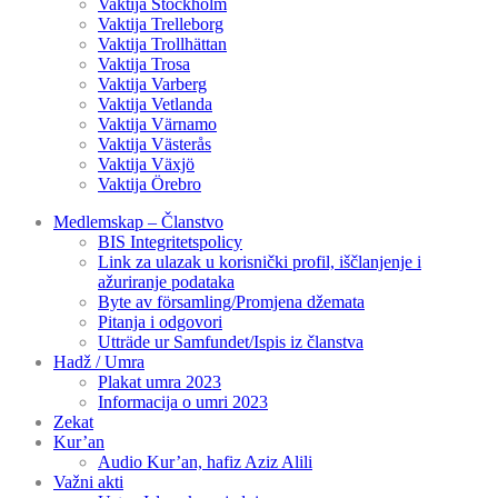
Vaktija Stockholm
Vaktija Trelleborg
Vaktija Trollhättan
Vaktija Trosa
Vaktija Varberg
Vaktija Vetlanda
Vaktija Värnamo
Vaktija Västerås
Vaktija Växjö
Vaktija Örebro
Medlemskap – Članstvo
BIS Integritetspolicy
Link za ulazak u korisnički profil, iščlanjenje i
ažuriranje podataka
Byte av församling/Promjena džemata
Pitanja i odgovori
Utträde ur Samfundet/Ispis iz članstva
Hadž / Umra
Plakat umra 2023
Informacija o umri 2023
Zekat
Kur’an
Audio Kur’an, hafiz Aziz Alili
Važni akti