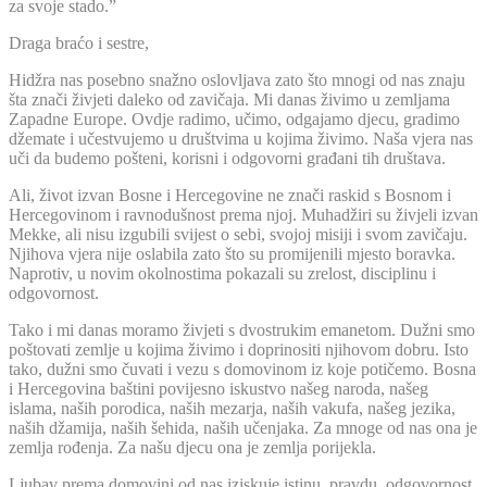
za svoje stado.”
Draga braćo i sestre,
Hidžra nas posebno snažno oslovljava zato što mnogi od nas znaju
šta znači živjeti daleko od zavičaja. Mi danas živimo u zemljama
Zapadne Europe. Ovdje radimo, učimo, odgajamo djecu, gradimo
džemate i učestvujemo u društvima u kojima živimo. Naša vjera nas
uči da budemo pošteni, korisni i odgovorni građani tih društava.
Ali, život izvan Bosne i Hercegovine ne znači raskid s Bosnom i
Hercegovinom i ravnodušnost prema njoj. Muhadžiri su živjeli izvan
Mekke, ali nisu izgubili svijest o sebi, svojoj misiji i svom zavičaju.
Njihova vjera nije oslabila zato što su promijenili mjesto boravka.
Naprotiv, u novim okolnostima pokazali su zrelost, disciplinu i
odgovornost.
Tako i mi danas moramo živjeti s dvostrukim emanetom. Dužni smo
poštovati zemlje u kojima živimo i doprinositi njihovom dobru. Isto
tako, dužni smo čuvati i vezu s domovinom iz koje potičemo. Bosna
i Hercegovina baštini povijesno iskustvo našeg naroda, našeg
islama, naših porodica, naših mezarja, naših vakufa, našeg jezika,
naših džamija, naših šehida, naših učenjaka. Za mnoge od nas ona je
zemlja rođenja. Za našu djecu ona je zemlja porijekla.
Ljubav prema domovini od nas iziskuje istinu, pravdu, odgovornost,