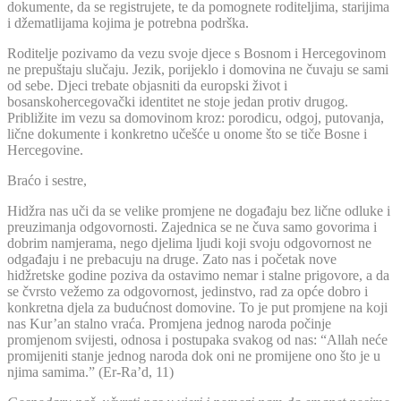
dokumente, da se registrujete, te da pomognete roditeljima, starijima
i džematlijama kojima je potrebna podrška.
Roditelje pozivamo da vezu svoje djece s Bosnom i Hercegovinom
ne prepuštaju slučaju. Jezik, porijeklo i domovina ne čuvaju se sami
od sebe. Djeci trebate objasniti da europski život i
bosanskohercegovački identitet ne stoje jedan protiv drugog.
Približite im vezu sa domovinom kroz: porodicu, odgoj, putovanja,
lične dokumente i konkretno učešće u onome što se tiče Bosne i
Hercegovine.
Braćo i sestre,
Hidžra nas uči da se velike promjene ne događaju bez lične odluke i
preuzimanja odgovornosti. Zajednica se ne čuva samo govorima i
dobrim namjerama, nego djelima ljudi koji svoju odgovornost ne
odgađaju i ne prebacuju na druge. Zato nas i početak nove
hidžretske godine poziva da ostavimo nemar i stalne prigovore, a da
se čvrsto vežemo za odgovornost, jedinstvo, rad za opće dobro i
konkretna djela za budućnost domovine. To je put promjene na koji
nas Kur’an stalno vraća. Promjena jednog naroda počinje
promjenom svijesti, odnosa i postupaka svakog od nas: “Allah neće
promijeniti stanje jednog naroda dok oni ne promijene ono što je u
njima samima.” (Er-Ra’d, 11)