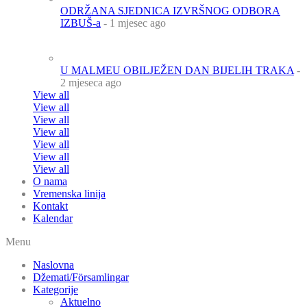
ODRŽANA SJEDNICA IZVRŠNOG ODBORA
IZBUŠ-a
- 1 mjesec ago
U MALMEU OBILJEŽEN DAN BIJELIH TRAKA
-
2 mjeseca ago
View all
View all
View all
View all
View all
View all
View all
O nama
Vremenska linija
Kontakt
Kalendar
Menu
Naslovna
Džemati/Församlingar
Kategorije
Aktuelno