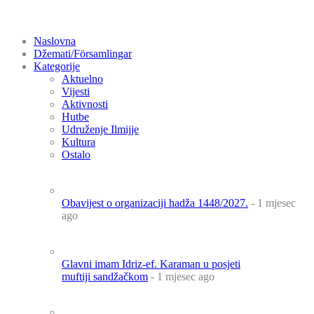
Naslovna
Džemati/Församlingar
Kategorije
Aktuelno
Vijesti
Aktivnosti
Hutbe
Udruženje Ilmijje
Kultura
Ostalo
Obavijest o organizaciji hadža 1448/2027.
- 1 mjesec
ago
Glavni imam Idriz-ef. Karaman u posjeti
muftiji sandžačkom
- 1 mjesec ago