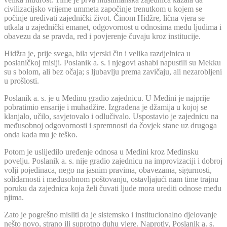
civilizacijsko vrijeme ummeta započinje trenutkom u kojem se
počinje uređivati zajednički život. Činom Hidžre, lična vjera se
utkala u zajednički emanet, odgovornost u odnosima među ljudima i
obavezu da se pravda, red i povjerenje čuvaju kroz institucije.
Hidžra je, prije svega, bila vjerski čin i velika razdjelnica u
poslaničkoj misiji. Poslanik a. s. i njegovi ashabi napustili su Mekku
su s bolom, ali bez očaja; s ljubavlju prema zavičaju, ali nezarobljeni
u prošlosti.
Poslanik a. s. je u Medinu gradio zajednicu. U Medini je najprije
pobratimio ensarije i muhadžire. Izgrađena je džamija u kojoj se
klanjalo, učilo, savjetovalo i odlučivalo. Uspostavio je zajednicu na
međusobnoj odgovornosti i spremnosti da čovjek stane uz drugoga
onda kada mu je teško.
Potom je uslijedilo uređenje odnosa u Medini kroz Medinsku
povelju. Poslanik a. s. nije gradio zajednicu na improvizaciji i dobroj
volji pojedinaca, nego na jasnim pravima, obavezama, sigurnosti,
solidarnosti i međusobnom poštovanju, ostavljajući nam time trajnu
poruku da zajednica koja želi čuvati ljude mora urediti odnose među
njima.
Zato je pogrešno misliti da je sistemsko i institucionalno djelovanje
nešto novo, strano ili suprotno duhu vjere. Naprotiv, Poslanik a. s.