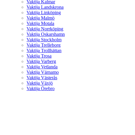
Vaktija Kalmar
Vaktija Landskrona
Vaktija Linköping
Vaktija Malmö
Vaktija Motala
Vaktija Norrköping
Vaktija Oskarshamn
Vaktija Stockholm
Vaktija Trelleborg
Vaktija Trollhättan
Vaktija Trosa
Vaktija Varberg
Vaktija Vetlanda
Vaktija Värnamo
Vaktija Västerås
Vaktija Växjö
Vaktija Örebro