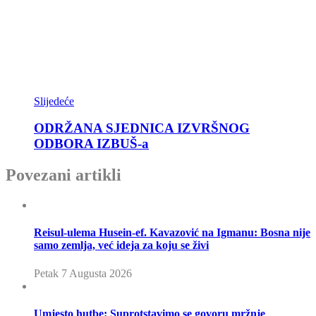
Slijedeće
ODRŽANA SJEDNICA IZVRŠNOG
ODBORA IZBUŠ-a
Povezani artikli
Reisul-ulema Husein-ef. Kavazović na Igmanu: Bosna nije
samo zemlja, već ideja za koju se živi
Petak 7 Augusta 2026
Umjesto hutbe: Suprotstavimo se govoru mržnje