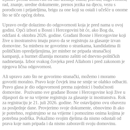
rad, znanje, uredne dokumente, prenos jezika na djecu, vezu s
porodicom i prijateljima, brigu za one koji su ostali i učešće u onome
što se tiče općeg dobra.
Upravo ovdje dolazimo do odgovornosti koja je pred nama u ovoj
godini. Opći izbori u Bosni i Hercegovini bit će, ako Bog da,
održani 4. oktobra 2026. godine. Građani Bosne i Hercegovine koji
žive u inostranstvu imaju pravo da se registruju za glasanje izvan
domovine. Sa minbera ne govorimo o strankama, kandidatima ili
političkim opredjeljenjima, jer minber ne pripada stranačkoj
kampanji, a hurmet džamija moramo zaštiti od dnevno-političkih
nadmetanja. Izbor svakog čovjeka pred Allahom i pred zakonom je
njegova lična odgovornost.
Ali upravo zato što ne govorimo stranački, možemo i moramo
govoriti moralno. Pravo koje čovjek ima ne smije se olahko odbaciti.
Pravo glasa je dio odgovornosti prema zajednici i budućnosti
domovine. Pozivamo sve građane Bosne i Hercegovine koji žive u
dijaspori da se na vrijeme registruju za glasanje iz inostranstva. Rok
za registraciju je 21. juli 2026. godine. Ne ostavljajmo ovu obavezu
za posljednje dane. Provjerimo svoje dokumente, obnovimo ih ako
je potrebno, registrujmo se na vrijeme i pomozimo onima kojima je
potrebna podrška. Pokažimo svojim djelima da nismo odustali od
prava koje nam pripada i da nismo zaboravili svoju domovinu.