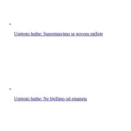
Umjesto hutbe: Suprotstavimo se govoru mržnje
Umjesto hutbe: Ne bježimo od emaneta