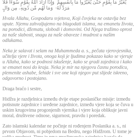
يُغَيِّرُ مَا بِقَوْمٍ حَتَّىٰ يُغَيِّرُوا مَا بِأَنفُسِهِمْ وَإِذَآ أَرَادَ ٱللَّهُ بِقَوْمٍ سُوٓءًا فَلَا
مَرَدَّ لَهُۥ وَمَا لَهُم مِّن دُونِهِۦ مِن وَالٍ
Hvala Allahu, Gospodaru svjetova, Koji čovjeka ne ostavlja bez
upute. Njemu zahvaljujemo na blagodati islama, na emanetu života,
na porodici, džematu, slobodi i domovini. Od Njega tražimo oprost
za naše slabosti, snagu za naše obaveze i mudrost u našim
odlukama.
Neka je salavat i selam na Muhammeda a. s., pečata vjerovjesnika,
učitelja vjere i života, onoga koji je ljudima pokazao kako se vjeruje
u Allaha, kako se podnosi iskušenje, kako se gradi zajednica i kako
se emanet nosi do kraja. Neka je mir na njegovu časnu porodicu,
plemenite ashabe, šehide i sve one koji njegov put slijede iskreno,
odgovorno i postojano.
Draga braćo i sestre,
Hidžra je razdjelnica između dvije etape poslaničke misije: između
potisnute zajednice i uređene zajednice, između vjere koja se čuva u
uskim krugovima progonjenih vjernika i vjere koja oblikuje javni
moral, društvene odnose, sigurnost, pravdu i poredak.
Zato islamski kalendar ne počinje ni rođenjem Poslanika a. s., ni
prvom Objavom, ni pobjedom na Bedru, nego Hidžrom. U tome je
velika mudrost. Time je prva muslimanska zajednica kazala da