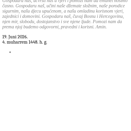
Gospodaru naš, učvrsti nas u vjeri i pomozi nam da emanet nosimo
časno. Gospodaru naš, učini naše džemate složnim, naše porodice
sigurnim, našu djecu upućenom, a našu omladinu korisnom vjeri,
zajednici i domovini. Gospodaru naš, čuvaj Bosnu i Hercegovinu,
njen mir, slobodu, dostojanstvo i sve njene ljude. Pomozi nam da
prema njoj budemo odgovorni, pravedni i korisni. Amin.
19. Juni 2026.
4. muharrem 1448. h. g.