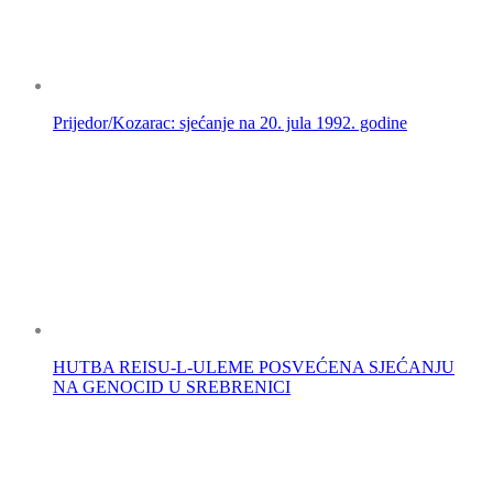
Prijedor/Kozarac: sjećanje na 20. jula 1992. godine
HUTBA REISU-L-ULEME POSVEĆENA SJEĆANJU
NA GENOCID U SREBRENICI