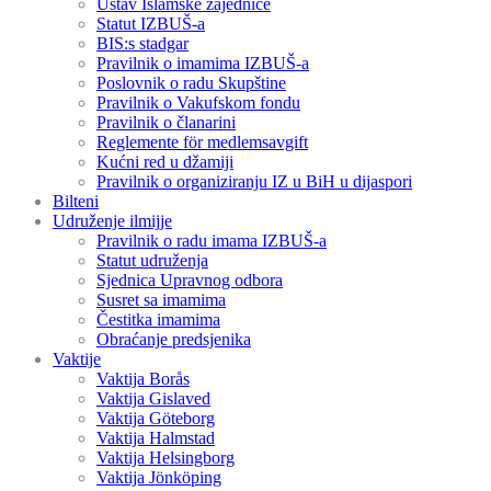
Ustav Islamske zajednice
Statut IZBUŠ-a
BIS:s stadgar
Pravilnik o imamima IZBUŠ-a
Poslovnik o radu Skupštine
Pravilnik o Vakufskom fondu
Pravilnik o članarini
Reglemente för medlemsavgift
Kućni red u džamiji
Pravilnik o organiziranju IZ u BiH u dijaspori
Bilteni
Udruženje ilmijje
Pravilnik o radu imama IZBUŠ-a
Statut udruženja
Sjednica Upravnog odbora
Susret sa imamima
Čestitka imamima
Obraćanje predsjenika
Vaktije
Vaktija Borås
Vaktija Gislaved
Vaktija Göteborg
Vaktija Halmstad
Vaktija Helsingborg
Vaktija Jönköping