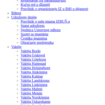
Reglemente för medlemsavgift
Kućni red u džamiji
Pravilnik o organiziranju IZ u BiH u dijaspori
Bilteni
Udruženje ilmijje
Pravilnik o radu imama IZBUŠ-a
Statut udruženja
Sjednica Upravnog odbora
Susret sa imamima
Čestitka imamima
Obraćanje predsjenika
Vaktije
Vaktija Borås
Vaktija Gislaved
Vaktija Göteborg
Vaktija Halmstad
Vaktija Helsingborg
Vaktija Jönköping
Vaktija Kalmar
Vaktija Landskrona
Vaktija Linköping
Vaktija Malmö
Vaktija Motala
Vaktija Norrköping
Vaktija Oskarshamn