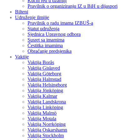
Kućni red u džamiji
Pravilnik o organiziranju IZ u BiH u dijaspori
Bilteni
Udruženje ilmijje
Pravilnik o radu imama IZBUŠ-a
Statut udruženja
Sjednica Upravnog odbora
Susret sa imamima
Čestitka imamima
Obraćanje predsjenika
Vaktije
Vaktija Borås
Vaktija Gislaved
Vaktija Göteborg
Vaktija Halmstad
Vaktija Helsingborg
Vaktija Jönköping
Vaktija Kalmar
Vaktija Landskrona
Vaktija Linköping
Vaktija Malmö
Vaktija Motala
Vaktija Norrköping
Vaktija Oskarshamn
Vaktija Stockholm