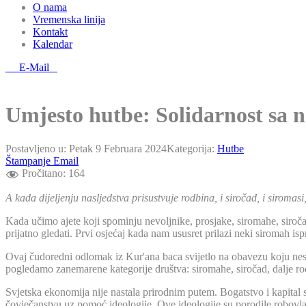
O nama
Vremenska linija
Kontakt
Kalendar
E-Mail
Umjesto hutbe: Solidarnost sa 
Postavljeno u:
Petak 9 Februara 2024
Kategorija:
Hutbe
Štampanje
Email
Pročitano:
164
A kada dijeljenju nasljedstva prisustvuje rodbina, i siročad, i siromasi, 
Kada učimo ajete koji spominju nevoljnike, prosjake, siromahe, siročad
prijatno gledati. Prvi osjećaj kada nam ususret prilazi neki siromah is
Ovaj čudoredni odlomak iz Kur'ana baca svijetlo na obavezu koju nesv
pogledamo zanemarene kategorije društva: siromahe, siročad, dalje rođ
Svjetska ekonomija nije nastala prirodnim putem. Bogatstvo i kapital
čovječanstvu uz pomoć ideologije. Ove ideologije su porodile robovlas