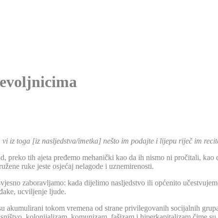
nevoljnicima
vi iz toga [iz nasljedstva/imetka] nešto im podajte i lijepu riječ im recit
, preko tih ajeta pređemo mehanički kao da ih nismo ni pročitali, kao d
pružene ruke jeste osjećaj nelagode i uznemirenosti.
jesno zaboravljamo: kada dijelimo nasljedstvo ili općenito učestvujem
ake, ucviljenje ljude.
 su akumulirani tokom vremena od strane privilegovanih socijalnih gru
ništvo, kolonijalizam, komunizam, fašizam i hiperkapitalizam čime su d