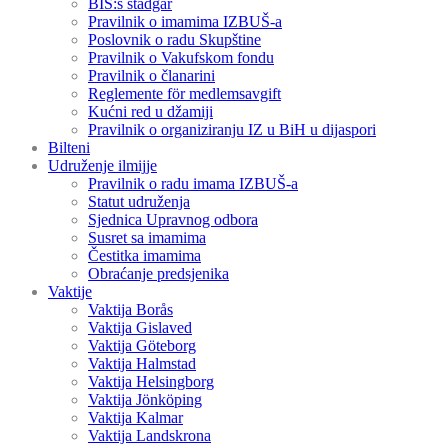
BIS:s stadgar
Pravilnik o imamima IZBUŠ-a
Poslovnik o radu Skupštine
Pravilnik o Vakufskom fondu
Pravilnik o članarini
Reglemente för medlemsavgift
Kućni red u džamiji
Pravilnik o organiziranju IZ u BiH u dijaspori
Bilteni
Udruženje ilmijje
Pravilnik o radu imama IZBUŠ-a
Statut udruženja
Sjednica Upravnog odbora
Susret sa imamima
Čestitka imamima
Obraćanje predsjenika
Vaktije
Vaktija Borås
Vaktija Gislaved
Vaktija Göteborg
Vaktija Halmstad
Vaktija Helsingborg
Vaktija Jönköping
Vaktija Kalmar
Vaktija Landskrona