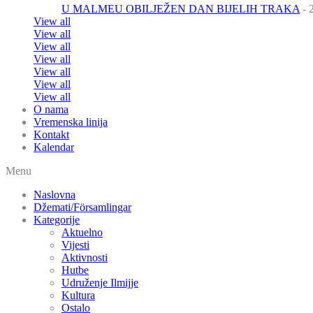
U MALMEU OBILJEŽEN DAN BIJELIH TRAKA
- 
View all
View all
View all
View all
View all
View all
View all
O nama
Vremenska linija
Kontakt
Kalendar
Menu
Naslovna
Džemati/Församlingar
Kategorije
Aktuelno
Vijesti
Aktivnosti
Hutbe
Udruženje Ilmijje
Kultura
Ostalo