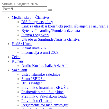
Subota 1 Augusta 2026
Medlemskap – Članstvo
BIS Integritetspolicy
Link za ulazak u korisnički profil, iščlanjenje i ažuriranj
Byte av församling/Promjena džemata
Pitanja i odgovori
Utträde ur Samfundet/Ispis iz članstva
Hadž / Umra
Plakat umra 2023
Informacija o umri 2023
Zekat
Kur’an
Audio Kur’an, hafiz Aziz Alili
Važni akti
Ustav Islamske zajednice
Statut IZBUŠ-a
BIS:s stadgar
Pravilnik o imamima IZBUŠ-a
Poslovnik o radu Skupštine
Pravilnik o Vakufskom fondu
Pravilnik o članarini
Reglemente för medlemsavgift