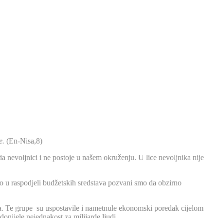
e.
(En-Nisa,8)
a nevoljnici i ne postoje u našem okruženju. U lice nevoljnika nije
o u raspodjeli budžetskih sredstava pozvani smo da obzirno
pa. Te grupe su uspostavile i nametnule ekonomski poredak cijelom
onijele nejednakost za milijarde ljudi.