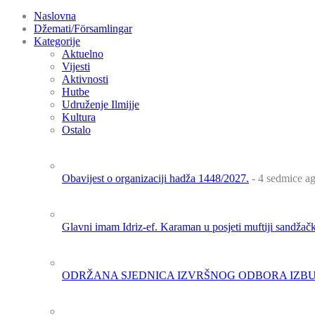
Naslovna
Džemati/Församlingar
Kategorije
Aktuelno
Vijesti
Aktivnosti
Hutbe
Udruženje Ilmijje
Kultura
Ostalo
Obavijest o organizaciji hadža 1448/2027.
- 4 sedmice a
Glavni imam Idriz-ef. Karaman u posjeti muftiji sandža
ODRŽANA SJEDNICA IZVRŠNOG ODBORA IZBU