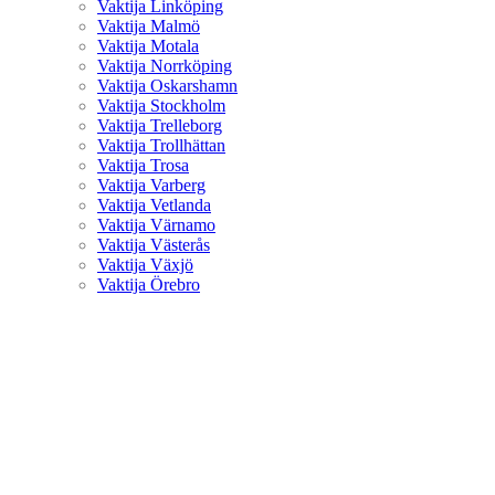
Vaktija Linköping
Vaktija Malmö
Vaktija Motala
Vaktija Norrköping
Vaktija Oskarshamn
Vaktija Stockholm
Vaktija Trelleborg
Vaktija Trollhättan
Vaktija Trosa
Vaktija Varberg
Vaktija Vetlanda
Vaktija Värnamo
Vaktija Västerås
Vaktija Växjö
Vaktija Örebro