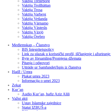
Vaktija Trelleborg
Vaktija Trollhättan
Vaktija Trosa
Vaktija Varberg
Vaktija Vetlanda
Vaktija Värnamo
Vaktija Västerås
Vaktija Växjö
Vaktija Örebro
Medlemskap – Članstvo
BIS Integritetspolicy
Link za ulazak u korisnički profil, iščlanjenje i ažuriranj
Byte av församling/Promjena džemata
Pitanja i odgovori
Utträde ur Samfundet/Ispis iz članstva
Hadž / Umra
Plakat umra 2023
Informacija o umri 2023
Zekat
Kur’an
Audio Kur’an, hafiz Aziz Alili
Važni akti
Ustav Islamske zajednice
Statut IZBUŠ-a