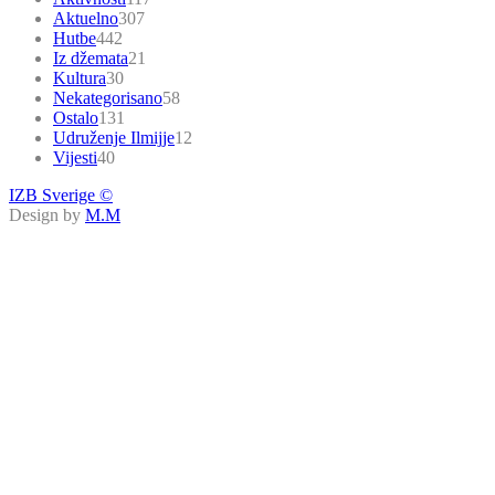
Aktuelno
307
Hutbe
442
Iz džemata
21
Kultura
30
Nekategorisano
58
Ostalo
131
Udruženje Ilmijje
12
Vijesti
40
IZB Sverige ©
Design by
M.M