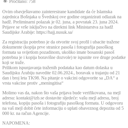
Pročitano:
758
Ovim obavještavamo zainteresirane kandidate da će Islamska
zajednica Bošnjaka u Švedskoj ove godine organizirati odlazak na
hadž. Preliminarni polazak je 02. juna, a povratak 23. juna 2024.
Prijave se vrše isključivo na direktni link Ministarstva za hadž
Saudijske Arabije: https://hajj.nusuk.sa/
Za registraciju potrebno je da otvorite svoj profil i ubacite tražene
dokumente (kopija prve stranice pasoša i fotografija pasoškog
formata sa svijetlom pozadinom, ukoliko imate bosanski pasoš
potrebna je i kopija boravišne dozvole) te ispunite sve druge podatke
koji se traže.
Prilikom ispunjavanja traženih podataka kao datum dolaska u
Saudijsku Arabiju navedite 02.06.2024., boravak u trajanju od 21
dan i broj leta TK98. Na pitanje o vakcini odgovorite sa „DA“ a
vrsta vakcine protiv „meningitisa“
Molimo vas da, nakon što vaša prijava bude verifikovana, na mejl
adresu: kontakt@izb.se dostavite sljedeće: vašu mejl adresu, broj
telefona, kopiju pasoša i fotografiju pasoškog formata. U odgovoru
na vaš mejl dobit ćete informaciju o uplati obaveznog depozita od 5
000 kr. na račun Agencije.
NAPOMENA: