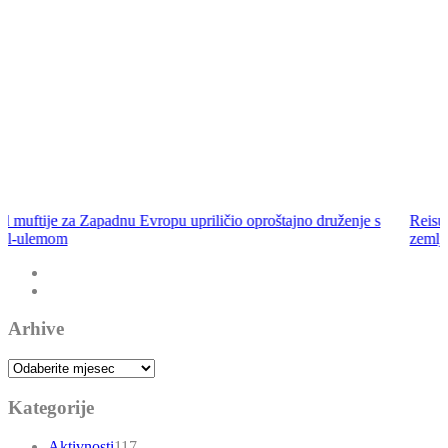
e s
Reisul-ulema Husein-ef. Kavazović na Igmanu: Bosna nije sa
zemlja, već ideja za koju se živi
Arhive
Arhive
Kategorije
Aktivnosti
117