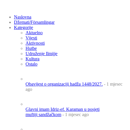
Naslovna
Džemati/Församlingar
Kategorije
Aktuelno
Vijesti
Aktivnosti
Hutbe
Udruženje Ilmijje
Kultura
Ostalo
Obavijest o organizaciji hadža 1448/2027.
- 1 mjesec
ago
Glavni imam Idriz-ef. Karaman u posjeti
muftiji sandžačkom
- 1 mjesec ago