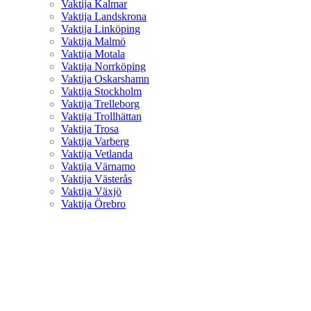
Vaktija Kalmar
Vaktija Landskrona
Vaktija Linköping
Vaktija Malmö
Vaktija Motala
Vaktija Norrköping
Vaktija Oskarshamn
Vaktija Stockholm
Vaktija Trelleborg
Vaktija Trollhättan
Vaktija Trosa
Vaktija Varberg
Vaktija Vetlanda
Vaktija Värnamo
Vaktija Västerås
Vaktija Växjö
Vaktija Örebro