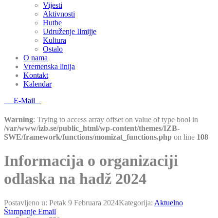
Vijesti
Aktivnosti
Hutbe
Udruženje Ilmijje
Kultura
Ostalo
O nama
Vremenska linija
Kontakt
Kalendar
E-Mail
Warning
: Trying to access array offset on value of type bool in
/var/www/izb.se/public_html/wp-content/themes/IZB-
SWE/framework/functions/momizat_functions.php
on line
108
Informacija o organizaciji
odlaska na hadž 2024
Postavljeno u:
Petak 9 Februara 2024
Kategorija:
Aktuelno
Štampanje
Email