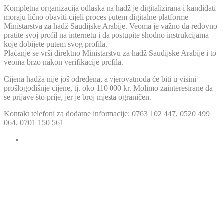
Kompletna organizacija odlaska na hadž je digitalizirana i kandidati
moraju lično obaviti cijeli proces putem digitalne platforme
Ministarstva za hadž Saudijske Arabije. Veoma je važno da redovno
pratite svoj profil na internetu i da postupite shodno instrukcijama
koje dobijete putem svog profila.
Plaćanje se vrši direktno Ministarstvu za hadž Saudijske Arabije i to
veoma brzo nakon verifikacije profila.
Cijena hadža nije još određena, a vjerovatnoda će biti u visini
prošlogodišnje cijene, tj. oko 110 000 kr. Molimo zainteresirane da
se prijave što prije, jer je broj mjesta ograničen.
Kontakt telefoni za dodatne informacije: 0763 102 447, 0520 499
064, 0701 150 561