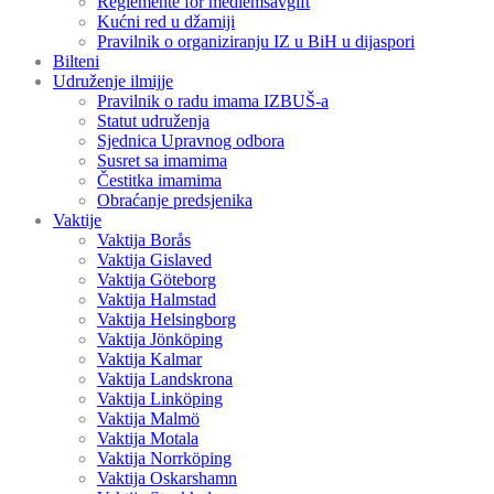
Reglemente för medlemsavgift
Kućni red u džamiji
Pravilnik o organiziranju IZ u BiH u dijaspori
Bilteni
Udruženje ilmijje
Pravilnik o radu imama IZBUŠ-a
Statut udruženja
Sjednica Upravnog odbora
Susret sa imamima
Čestitka imamima
Obraćanje predsjenika
Vaktije
Vaktija Borås
Vaktija Gislaved
Vaktija Göteborg
Vaktija Halmstad
Vaktija Helsingborg
Vaktija Jönköping
Vaktija Kalmar
Vaktija Landskrona
Vaktija Linköping
Vaktija Malmö
Vaktija Motala
Vaktija Norrköping
Vaktija Oskarshamn