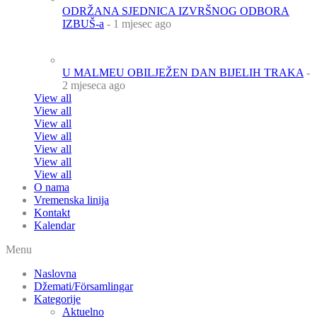
ODRŽANA SJEDNICA IZVRŠNOG ODBORA
IZBUŠ-a
- 1 mjesec ago
U MALMEU OBILJEŽEN DAN BIJELIH TRAKA
-
2 mjeseca ago
View all
View all
View all
View all
View all
View all
View all
O nama
Vremenska linija
Kontakt
Kalendar
Menu
Naslovna
Džemati/Församlingar
Kategorije
Aktuelno