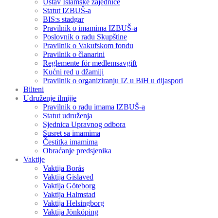
Ustav Islamske zajednice
Statut IZBUŠ-a
BIS:s stadgar
Pravilnik o imamima IZBUŠ-a
Poslovnik o radu Skupštine
Pravilnik o Vakufskom fondu
Pravilnik o članarini
Reglemente för medlemsavgift
Kućni red u džamiji
Pravilnik o organiziranju IZ u BiH u dijaspori
Bilteni
Udruženje ilmijje
Pravilnik o radu imama IZBUŠ-a
Statut udruženja
Sjednica Upravnog odbora
Susret sa imamima
Čestitka imamima
Obraćanje predsjenika
Vaktije
Vaktija Borås
Vaktija Gislaved
Vaktija Göteborg
Vaktija Halmstad
Vaktija Helsingborg
Vaktija Jönköping