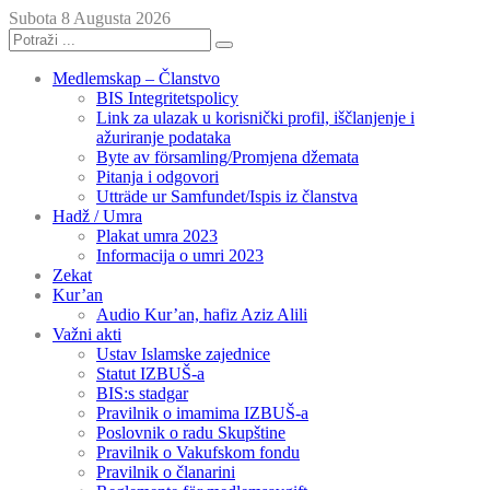
Subota 8 Augusta 2026
Medlemskap – Članstvo
BIS Integritetspolicy
Link za ulazak u korisnički profil, iščlanjenje i
ažuriranje podataka
Byte av församling/Promjena džemata
Pitanja i odgovori
Utträde ur Samfundet/Ispis iz članstva
Hadž / Umra
Plakat umra 2023
Informacija o umri 2023
Zekat
Kur’an
Audio Kur’an, hafiz Aziz Alili
Važni akti
Ustav Islamske zajednice
Statut IZBUŠ-a
BIS:s stadgar
Pravilnik o imamima IZBUŠ-a
Poslovnik o radu Skupštine
Pravilnik o Vakufskom fondu
Pravilnik o članarini