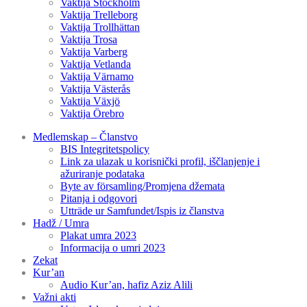
Vaktija Stockholm
Vaktija Trelleborg
Vaktija Trollhättan
Vaktija Trosa
Vaktija Varberg
Vaktija Vetlanda
Vaktija Värnamo
Vaktija Västerås
Vaktija Växjö
Vaktija Örebro
Medlemskap – Članstvo
BIS Integritetspolicy
Link za ulazak u korisnički profil, iščlanjenje i
ažuriranje podataka
Byte av församling/Promjena džemata
Pitanja i odgovori
Utträde ur Samfundet/Ispis iz članstva
Hadž / Umra
Plakat umra 2023
Informacija o umri 2023
Zekat
Kur’an
Audio Kur’an, hafiz Aziz Alili
Važni akti