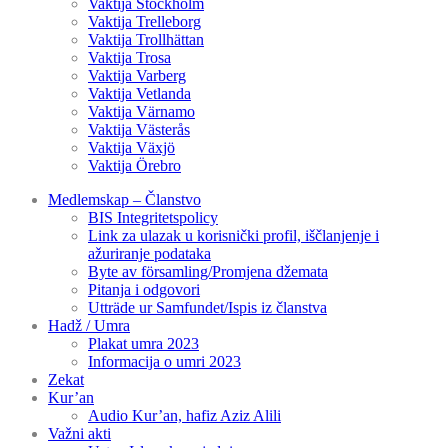
Vaktija Stockholm
Vaktija Trelleborg
Vaktija Trollhättan
Vaktija Trosa
Vaktija Varberg
Vaktija Vetlanda
Vaktija Värnamo
Vaktija Västerås
Vaktija Växjö
Vaktija Örebro
Medlemskap – Članstvo
BIS Integritetspolicy
Link za ulazak u korisnički profil, iščlanjenje i
ažuriranje podataka
Byte av församling/Promjena džemata
Pitanja i odgovori
Utträde ur Samfundet/Ispis iz članstva
Hadž / Umra
Plakat umra 2023
Informacija o umri 2023
Zekat
Kur’an
Audio Kur’an, hafiz Aziz Alili
Važni akti