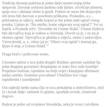
Tradicija davanja poklona je jedan lijepi sunnet kojeg treba
njegovati. Davanje poklona ljudima rađa ljubav, učvršćuje prisnost,
spaja srca i otklanja zlobu iz grudi. Poklon ne mora biti skupocjen
niti mora biti darovan u posebnim prilikama. Poslaniku, a.s. ,
poklonjena je odjeća, među kojom je bio jedan mali ogrtač crnog
poruba. Upitao je: ‘Šta mislite, kome odgovara ovaj ogrtač?’ Svi su
šutjeli, a Poslanik reče: ‘Dovedite mi Ummu Halid.’ Ummu Halid je
bila djevojčica koja je rođena u Abesiniji. Doveli su je, i on joj je
obukao ogrtač. Djevojčica je gledala u odjeću, sretno i zadovoljno.
Vjerovjesnik, a. s., rekao joj je: ‘Obuci ovaj ogrtač i iznosaj ga,
lijepo ti stoji, o Ummu Halid.’”
Draga braćo i poštovane sestre,
Unosimo radost u srca jedni drugih! Budimo spremni saslušati šta
jedni drugima govorimo! Raspitajmo se kako žive naše komšije!
Posjetimo bolesne, ispratimo na bolji svijet i klanjajmo džennazu
našim umrlim. Izmirimo posvađane! Ublažimo bol i tugu
napuštenim i usamljenim!
Oni najbolji među nama čija su srca prekaljena u dobročinstvu, otići
će i korak dalje: nahranit će gladne, opraštati uvrede, izmirivati
dugove.
Radost je jedno od svojstava Stvoritelja, neka je sveto i uzvišeno