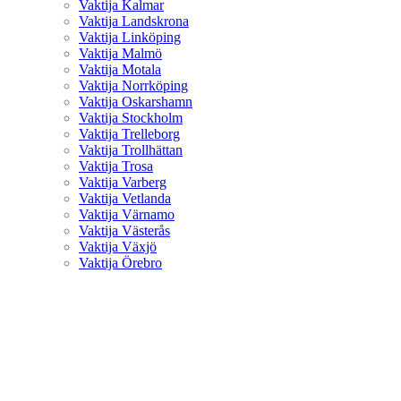
Vaktija Kalmar
Vaktija Landskrona
Vaktija Linköping
Vaktija Malmö
Vaktija Motala
Vaktija Norrköping
Vaktija Oskarshamn
Vaktija Stockholm
Vaktija Trelleborg
Vaktija Trollhättan
Vaktija Trosa
Vaktija Varberg
Vaktija Vetlanda
Vaktija Värnamo
Vaktija Västerås
Vaktija Växjö
Vaktija Örebro