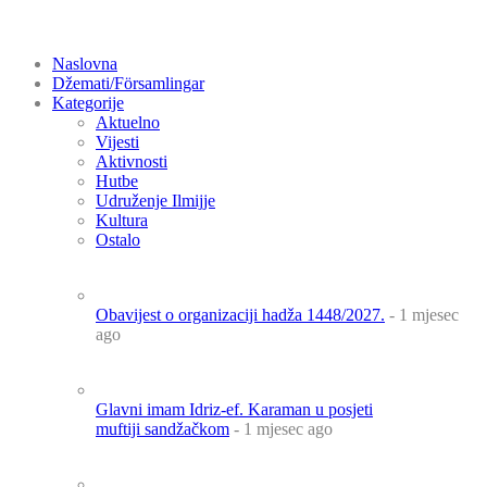
Naslovna
Džemati/Församlingar
Kategorije
Aktuelno
Vijesti
Aktivnosti
Hutbe
Udruženje Ilmijje
Kultura
Ostalo
Obavijest o organizaciji hadža 1448/2027.
- 1 mjesec
ago
Glavni imam Idriz-ef. Karaman u posjeti
muftiji sandžačkom
- 1 mjesec ago