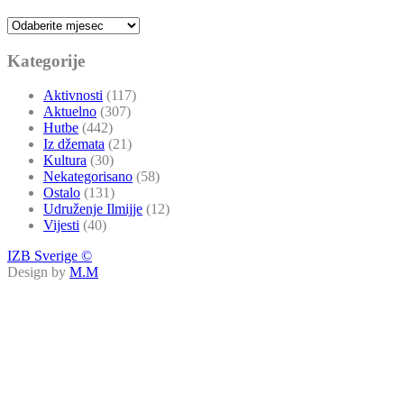
Arhive
Kategorije
Aktivnosti
(117)
Aktuelno
(307)
Hutbe
(442)
Iz džemata
(21)
Kultura
(30)
Nekategorisano
(58)
Ostalo
(131)
Udruženje Ilmijje
(12)
Vijesti
(40)
IZB Sverige ©
Design by
M.M