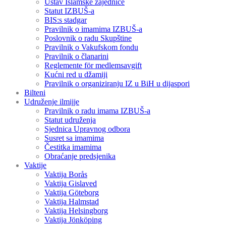
Ustav Islamske zajednice
Statut IZBUŠ-a
BIS:s stadgar
Pravilnik o imamima IZBUŠ-a
Poslovnik o radu Skupštine
Pravilnik o Vakufskom fondu
Pravilnik o članarini
Reglemente för medlemsavgift
Kućni red u džamiji
Pravilnik o organiziranju IZ u BiH u dijaspori
Bilteni
Udruženje ilmijje
Pravilnik o radu imama IZBUŠ-a
Statut udruženja
Sjednica Upravnog odbora
Susret sa imamima
Čestitka imamima
Obraćanje predsjenika
Vaktije
Vaktija Borås
Vaktija Gislaved
Vaktija Göteborg
Vaktija Halmstad
Vaktija Helsingborg
Vaktija Jönköping