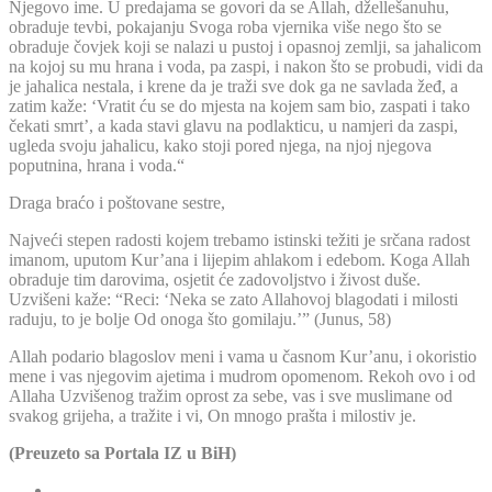
Njegovo ime. U predajama se govori da se Allah, džellešanuhu,
obraduje tevbi, pokajanju Svoga roba vjernika više nego što se
obraduje čovjek koji se nalazi u pustoj i opasnoj zemlji, sa jahalicom
na kojoj su mu hrana i voda, pa zaspi, i nakon što se probudi, vidi da
je jahalica nestala, i krene da je traži sve dok ga ne savlada žeđ, a
zatim kaže: ‘Vratit ću se do mjesta na kojem sam bio, zaspati i tako
čekati smrt’, a kada stavi glavu na podlakticu, u namjeri da zaspi,
ugleda svoju jahalicu, kako stoji pored njega, na njoj njegova
poputnina, hrana i voda.“
Draga braćo i poštovane sestre,
Najveći stepen radosti kojem trebamo istinski težiti je srčana radost
imanom, uputom Kur’ana i lijepim ahlakom i edebom. Koga Allah
obraduje tim darovima, osjetit će zadovoljstvo i živost duše.
Uzvišeni kaže: “Reci: ‘Neka se zato Allahovoj blagodati i milosti
raduju, to je bolje Od onoga što gomilaju.’” (Junus, 58)
Allah podario blagoslov meni i vama u časnom Kur’anu, i okoristio
mene i vas njegovim ajetima i mudrom opomenom. Rekoh ovo i od
Allaha Uzvišenog tražim oprost za sebe, vas i sve muslimane od
svakog grijeha, a tražite i vi, On mnogo prašta i milostiv je.
(Preuzeto sa Portala IZ u BiH)