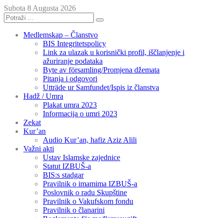
Subota 8 Augusta 2026
Medlemskap – Članstvo
BIS Integritetspolicy
Link za ulazak u korisnički profil, iščlanjenje i
ažuriranje podataka
Byte av församling/Promjena džemata
Pitanja i odgovori
Utträde ur Samfundet/Ispis iz članstva
Hadž / Umra
Plakat umra 2023
Informacija o umri 2023
Zekat
Kur’an
Audio Kur’an, hafiz Aziz Alili
Važni akti
Ustav Islamske zajednice
Statut IZBUŠ-a
BIS:s stadgar
Pravilnik o imamima IZBUŠ-a
Poslovnik o radu Skupštine
Pravilnik o Vakufskom fondu
Pravilnik o članarini