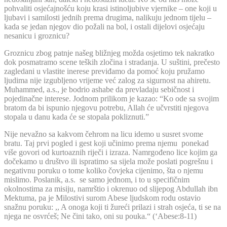
pohvaliti osjećajnošću koju krasi istinoljubive vjernike – one koji u
ljubavi i samilosti jednih prema drugima, nalikuju jednom tijelu –
kada se jedan njegov dio požali na bol, i ostali dijelovi osjećaju
nesanicu i groznicu?
Groznicu zbog patnje našeg bližnjeg možda osjetimo tek nakratko
dok posmatramo scene teških zločina i stradanja. U suštini, prečesto
zagledani u vlastite inerese previđamo da pomoć koju pružamo
ljudima nije izgubljeno vrijeme već zalog za sigurnost na ahiretu.
Muhammed, a.s., je bodrio ashabe da prevladaju sebičnost i
pojedinačne interese. Jodnom prilikom je kazao: “Ko ode sa svojim
bratom da bi ispunio njegovu potrebu, Allah će učvrstiti njegova
stopala u danu kada će se stopala pokliznuti.”
Nije nevažno sa kakvom čehrom na licu idemo u susret svome
bratu. Taj prvi pogled i gest koji učinimo prema njemu ponekad
više govori od kurtoaznih riječi i izraza. Namrgođeno lice kojim ga
dočekamo u društvo ili ispratimo sa sijela može poslati pogrešnu i
negativnu poruku o tome koliko čovjeka cijenimo, šta o njemu
mislimo. Poslanik, a.s. se samo jednom, i to u specifičnim
okolnostima za misiju, namrštio i okrenuo od slijepog Abdullah ibn
Mektuma, pa je Milostivi surom Abese ljudskom rodu ostavio
snažnu poruku: ,, A onoga koji ti žureći prilazi i strah osjeća, ti se na
njega ne osvrćeš; Ne čini tako, oni su pouka.“ (‘Abese:8-11)