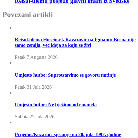
Reisul-ulemu posjetio glavni imam iz Švedske
Povezani artikli
Reisul-ulema Husein-ef. Kavazović na Igmanu: Bosna nije
samo zemlja, već ideja za koju se živi
Petak 7 Augusta 2026
Umjesto hutbe: Suprotstavimo se govoru mržnje
Petak 31 Jula 2026
Umjesto hutbe: Ne bježimo od emaneta
Subota 25 Jula 2026
Prijedor/Kozarac: sjećanje na 20. jula 1992. godine