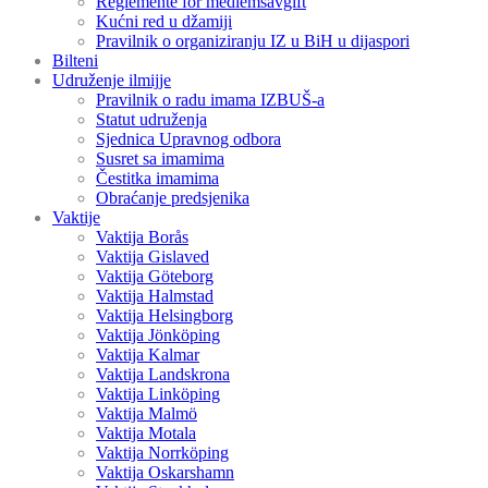
Reglemente för medlemsavgift
Kućni red u džamiji
Pravilnik o organiziranju IZ u BiH u dijaspori
Bilteni
Udruženje ilmijje
Pravilnik o radu imama IZBUŠ-a
Statut udruženja
Sjednica Upravnog odbora
Susret sa imamima
Čestitka imamima
Obraćanje predsjenika
Vaktije
Vaktija Borås
Vaktija Gislaved
Vaktija Göteborg
Vaktija Halmstad
Vaktija Helsingborg
Vaktija Jönköping
Vaktija Kalmar
Vaktija Landskrona
Vaktija Linköping
Vaktija Malmö
Vaktija Motala
Vaktija Norrköping
Vaktija Oskarshamn