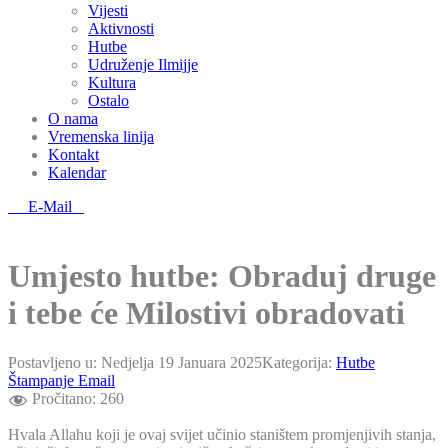
Vijesti
Aktivnosti
Hutbe
Udruženje Ilmijje
Kultura
Ostalo
O nama
Vremenska linija
Kontakt
Kalendar
E-Mail
Umjesto hutbe: Obraduj druge
i tebe će Milostivi obradovati
Postavljeno u:
Nedjelja 19 Januara 2025
Kategorija:
Hutbe
Štampanje
Email
Pročitano:
260
Hvala Allahu koji je ovaj svijet učinio staništem promjenjivih stanja,