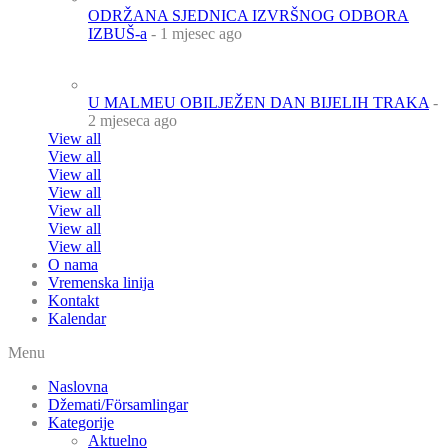
ODRŽANA SJEDNICA IZVRŠNOG ODBORA
IZBUŠ-a
- 1 mjesec ago
U MALMEU OBILJEŽEN DAN BIJELIH TRAKA
-
2 mjeseca ago
View all
View all
View all
View all
View all
View all
View all
O nama
Vremenska linija
Kontakt
Kalendar
Menu
Naslovna
Džemati/Församlingar
Kategorije
Aktuelno