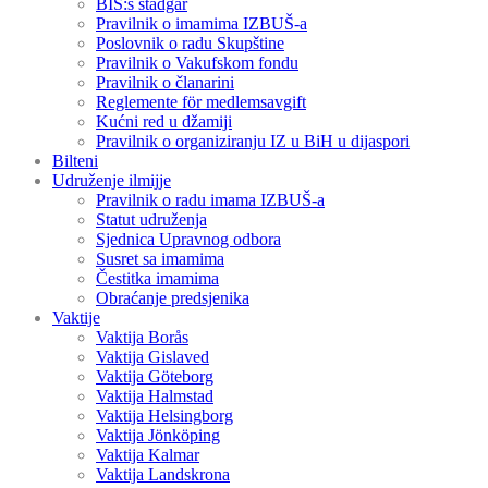
BIS:s stadgar
Pravilnik o imamima IZBUŠ-a
Poslovnik o radu Skupštine
Pravilnik o Vakufskom fondu
Pravilnik o članarini
Reglemente för medlemsavgift
Kućni red u džamiji
Pravilnik o organiziranju IZ u BiH u dijaspori
Bilteni
Udruženje ilmijje
Pravilnik o radu imama IZBUŠ-a
Statut udruženja
Sjednica Upravnog odbora
Susret sa imamima
Čestitka imamima
Obraćanje predsjenika
Vaktije
Vaktija Borås
Vaktija Gislaved
Vaktija Göteborg
Vaktija Halmstad
Vaktija Helsingborg
Vaktija Jönköping
Vaktija Kalmar
Vaktija Landskrona