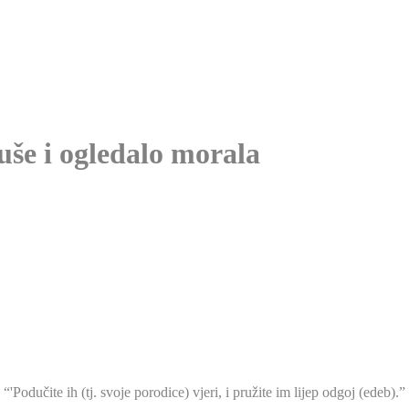
uše i ogledalo morala
'Podučite ih (tj. svoje porodice) vjeri, i pružite im lijep odgoj (edeb).”