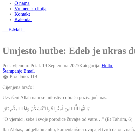
O nama
Vremenska linija
Kontakt
Kalendar
E-Mail
Umjesto hutbe: Edeb je ukras d
Postavljeno u:
Petak 19 Septembra 2025
Kategorija:
Hutbe
Štampanje
Email
Pročitano:
119
Cijenjena braćo!
Uzvišeni Allah nam se milostivo obraća pozivajući nas:
يَٓا اَيُّهَا الَّذ۪ينَ اٰمَنُوا قُٓوا اَنْفُسَكُمْ وَاَهْل۪يكُمْ نَارًا
“O vjernici, sebe i svoje porodice čuvajte od vatre…” (Et-Tahrim, 6)
Ibn Abbas, radijellahu anhu, komentarišući ovaj ajet tvrdi da on znači: “