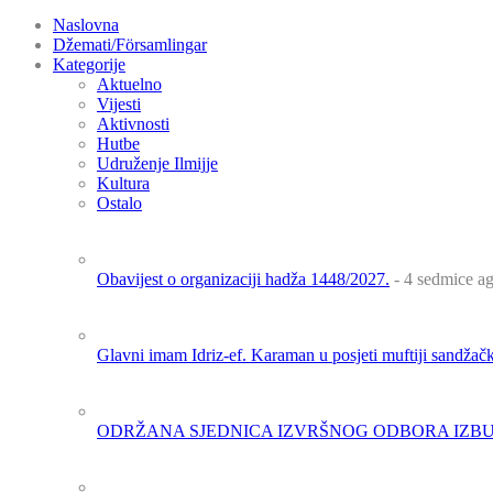
Naslovna
Džemati/Församlingar
Kategorije
Aktuelno
Vijesti
Aktivnosti
Hutbe
Udruženje Ilmijje
Kultura
Ostalo
Obavijest o organizaciji hadža 1448/2027.
- 4 sedmice a
Glavni imam Idriz-ef. Karaman u posjeti muftiji sandža
ODRŽANA SJEDNICA IZVRŠNOG ODBORA IZBU