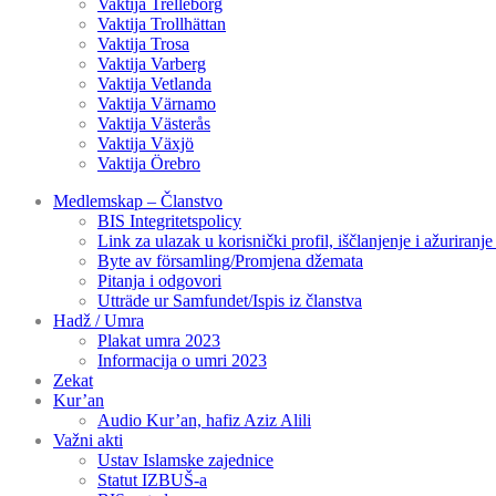
Vaktija Trelleborg
Vaktija Trollhättan
Vaktija Trosa
Vaktija Varberg
Vaktija Vetlanda
Vaktija Värnamo
Vaktija Västerås
Vaktija Växjö
Vaktija Örebro
Medlemskap – Članstvo
BIS Integritetspolicy
Link za ulazak u korisnički profil, iščlanjenje i ažuriranj
Byte av församling/Promjena džemata
Pitanja i odgovori
Utträde ur Samfundet/Ispis iz članstva
Hadž / Umra
Plakat umra 2023
Informacija o umri 2023
Zekat
Kur’an
Audio Kur’an, hafiz Aziz Alili
Važni akti
Ustav Islamske zajednice
Statut IZBUŠ-a