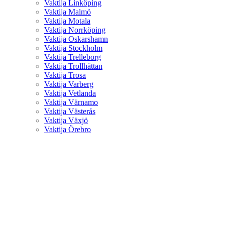
Vaktija Linköping
Vaktija Malmö
Vaktija Motala
Vaktija Norrköping
Vaktija Oskarshamn
Vaktija Stockholm
Vaktija Trelleborg
Vaktija Trollhättan
Vaktija Trosa
Vaktija Varberg
Vaktija Vetlanda
Vaktija Värnamo
Vaktija Västerås
Vaktija Växjö
Vaktija Örebro