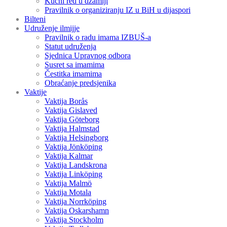
Kućni red u džamiji
Pravilnik o organiziranju IZ u BiH u dijaspori
Bilteni
Udruženje ilmijje
Pravilnik o radu imama IZBUŠ-a
Statut udruženja
Sjednica Upravnog odbora
Susret sa imamima
Čestitka imamima
Obraćanje predsjenika
Vaktije
Vaktija Borås
Vaktija Gislaved
Vaktija Göteborg
Vaktija Halmstad
Vaktija Helsingborg
Vaktija Jönköping
Vaktija Kalmar
Vaktija Landskrona
Vaktija Linköping
Vaktija Malmö
Vaktija Motala
Vaktija Norrköping
Vaktija Oskarshamn
Vaktija Stockholm