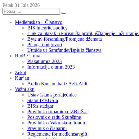
Petak 31 Jula 2026
Medlemskap – Članstvo
BIS Integritetspolicy
Link za ulazak u korisnički profil, iščlanjenje i ažuriranj
Byte av församling/Promjena džemata
Pitanja i odgovori
Utträde ur Samfundet/Ispis iz članstva
Hadž / Umra
Plakat umra 2023
Informacija o umri 2023
Zekat
Kur’an
Audio Kur’an, hafiz Aziz Alili
Važni akti
Ustav Islamske zajednice
Statut IZBUŠ-a
BIS:s stadgar
Pravilnik o imamima IZBUŠ-a
Poslovnik o radu Skupštine
Pravilnik o Vakufskom fondu
Pravilnik o članarini
Reglemente för medlemsavgift