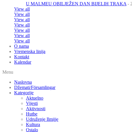
U MALMEU OBILJEŽEN DAN BIJELIH TRAKA
- 
View all
View all
View all
View all
View all
View all
View all
O nama
Vremenska linija
Kontakt
Kalendar
Menu
Naslovna
Džemati/Församlingar
Kategorije
Aktuelno
Vijesti
Aktivnosti
Hutbe
Udruženje Ilmijje
Kultura
Ostalo