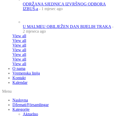
ODRŽANA SJEDNICA IZVRŠNOG ODBORA
IZBUŠ-a
- 1 mjesec ago
U MALMEU OBILJEŽEN DAN BIJELIH TRAKA
-
2 mjeseca ago
View all
View all
View all
View all
View all
View all
View all
O nama
Vremenska linija
Kontakt
Kalendar
Menu
Naslovna
Džemati/Församlingar
Kategorije
Aktuelno