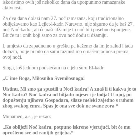
iskoristimo ovih još nekoliko dana da upotpunimo ramazanske
aktivnosti.
Za dva dana dolazi nam 27. noć ramazana, koju tradicionalno
obilježavamo kao Lejlet-l-kadr. Naravno, nije sigurno da je baš 27.
noć Noć kadra, ali će naše džamije tu noć biti posebno ispunjene.
Bit će tu i onih koji samo za ovu noć dođu u džamiju.
I, umjesto da zapadnemo u grešku pa kažemo da im je zalud i tada
dolaziti, bolje bi bilo da sami razmislimo o našem odnosu prema
ovoj noći.
Stoga, još jednom podsjećam na cijelu suru El-kadr:
„U ime Boga, Milosnika Svemilosnoga!
Uistinu, Mi smo ga spustili u Noći kadra! A znaš li ti kakva je to
Noć kadra? Noć kadra od hiljadu mjeseci je bolja! U njoj, po
dopuštenju njihova Gospodara, silaze meleki zajedno s ruhom
zbog svakog emra. Spas je ona sve dok ne svane zora.“
Muhamed, a.s., je rekao:
„Ko obilježi Noć kadra, potpuno iskreno vjerujući, bit će mu
oprošteno sve od ranijih grijeha.“