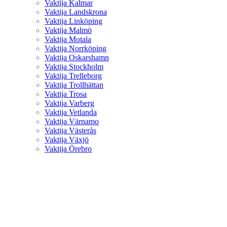
Vaktija Kalmar
Vaktija Landskrona
Vaktija Linköping
Vaktija Malmö
Vaktija Motala
Vaktija Norrköping
Vaktija Oskarshamn
Vaktija Stockholm
Vaktija Trelleborg
Vaktija Trollhättan
Vaktija Trosa
Vaktija Varberg
Vaktija Vetlanda
Vaktija Värnamo
Vaktija Västerås
Vaktija Växjö
Vaktija Örebro