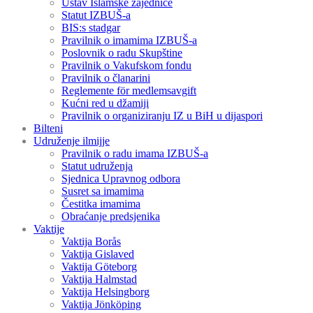
Ustav Islamske zajednice
Statut IZBUŠ-a
BIS:s stadgar
Pravilnik o imamima IZBUŠ-a
Poslovnik o radu Skupštine
Pravilnik o Vakufskom fondu
Pravilnik o članarini
Reglemente för medlemsavgift
Kućni red u džamiji
Pravilnik o organiziranju IZ u BiH u dijaspori
Bilteni
Udruženje ilmijje
Pravilnik o radu imama IZBUŠ-a
Statut udruženja
Sjednica Upravnog odbora
Susret sa imamima
Čestitka imamima
Obraćanje predsjenika
Vaktije
Vaktija Borås
Vaktija Gislaved
Vaktija Göteborg
Vaktija Halmstad
Vaktija Helsingborg
Vaktija Jönköping