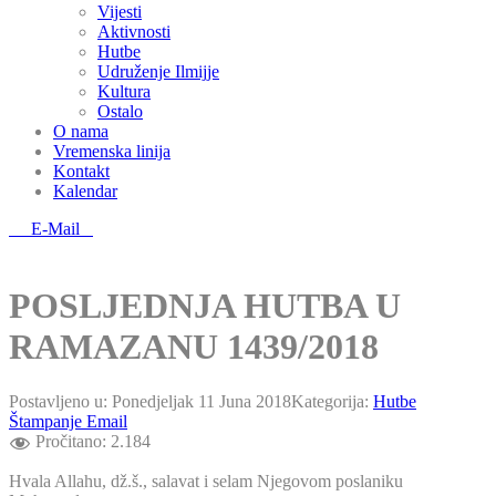
Vijesti
Aktivnosti
Hutbe
Udruženje Ilmijje
Kultura
Ostalo
O nama
Vremenska linija
Kontakt
Kalendar
E-Mail
POSLJEDNJA HUTBA U
RAMAZANU 1439/2018
Postavljeno u:
Ponedjeljak 11 Juna 2018
Kategorija:
Hutbe
Štampanje
Email
Pročitano:
2.184
Hvala Allahu, dž.š., salavat i selam Njegovom poslaniku