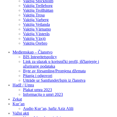
Vaktija Stockholm
Vaktija Trelleborg
Vaktija Trollhättan
Vaktija Trosa
Vaktija Varberg
Vaktija Vetlanda
Vaktija Värnamo
Vaktija Västerås
Vaktija Växjö
Vaktija Örebro
Medlemskap – Članstvo
BIS Integritetspolicy
Link za ulazak u korisnički profil, iščlanjenje i
ažuriranje podataka
Byte av församling/Promjena džemata
Pitanja i odgovori
Utträde ur Samfundet/Ispis iz članstva
Hadž / Umra
Plakat umra 2023
Informacija o umri 2023
Zekat
Kur’an
Audio Kur’an, hafiz Aziz Alili
Važni akti