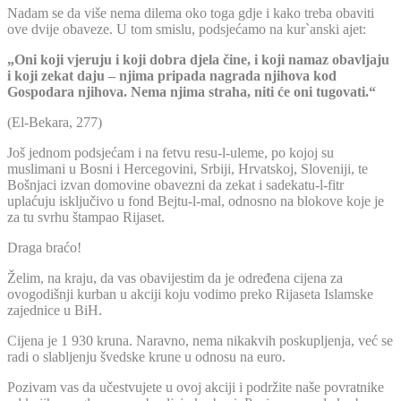
Nadam se da više nema dilema oko toga gdje i kako treba obaviti
ove dvije obaveze. U tom smislu, podsjećamo na kur`anski ajet:
„Oni koji vjeruju i koji dobra djela čine, i koji namaz obavljaju
i koji zekat daju – njima pripada nagrada njihova kod
Gospodara njihova. Nema njima straha, niti će oni tugovati.“
(El-Bekara, 277)
Još jednom podsjećam i na fetvu resu-l-uleme, po kojoj su
muslimani u Bosni i Hercegovini, Srbiji, Hrvatskoj, Sloveniji, te
Bošnjaci izvan domovine obavezni da zekat i sadekatu-l-fitr
uplaćuju isključivo u fond Bejtu-l-mal, odnosno na blokove koje je
za tu svrhu štampao Rijaset.
Draga braćo!
Želim, na kraju, da vas obavijestim da je određena cijena za
ovogodišnji kurban u akciji koju vodimo preko Rijaseta Islamske
zajednice u BiH.
Cijena je 1 930 kruna. Naravno, nema nikakvih poskupljenja, već se
radi o slabljenju švedske krune u odnosu na euro.
Pozivam vas da učestvujete u ovoj akciji i podržite naše povratnike