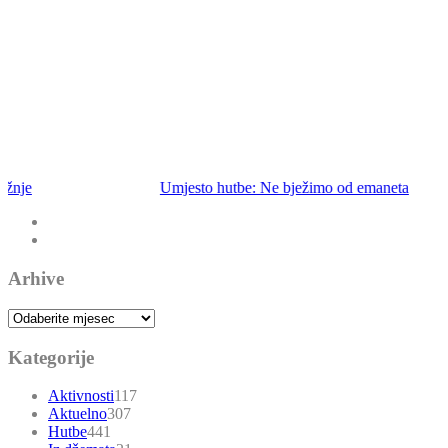
Umjesto hutbe: Ne bježimo od emaneta
Arhive
Arhive
Kategorije
Aktivnosti
117
Aktuelno
307
Hutbe
441