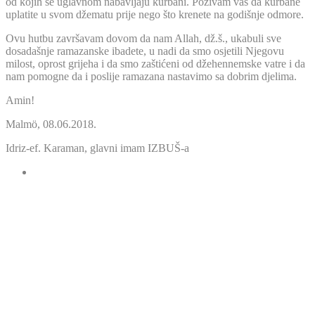
od kojih se uglavnom nabavljaju kurbani. Pozivam vas da kurbane
uplatite u svom džematu prije nego što krenete na godišnje odmore.
Ovu hutbu završavam dovom da nam Allah, dž.š., ukabuli sve
dosadašnje ramazanske ibadete, u nadi da smo osjetili Njegovu
milost, oprost grijeha i da smo zaštićeni od džehennemske vatre i da
nam pomogne da i poslije ramazana nastavimo sa dobrim djelima.
Amin!
Malmö, 08.06.2018.
Idriz-ef. Karaman, glavni imam IZBUŠ-a