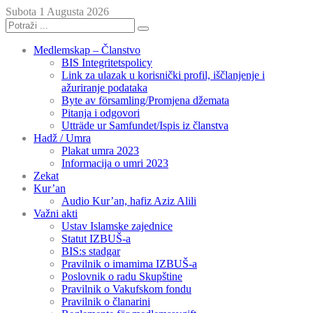
Subota 1 Augusta 2026
Medlemskap – Članstvo
BIS Integritetspolicy
Link za ulazak u korisnički profil, iščlanjenje i
ažuriranje podataka
Byte av församling/Promjena džemata
Pitanja i odgovori
Utträde ur Samfundet/Ispis iz članstva
Hadž / Umra
Plakat umra 2023
Informacija o umri 2023
Zekat
Kur’an
Audio Kur’an, hafiz Aziz Alili
Važni akti
Ustav Islamske zajednice
Statut IZBUŠ-a
BIS:s stadgar
Pravilnik o imamima IZBUŠ-a
Poslovnik o radu Skupštine
Pravilnik o Vakufskom fondu
Pravilnik o članarini