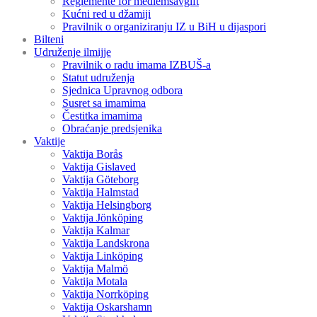
Reglemente för medlemsavgift
Kućni red u džamiji
Pravilnik o organiziranju IZ u BiH u dijaspori
Bilteni
Udruženje ilmijje
Pravilnik o radu imama IZBUŠ-a
Statut udruženja
Sjednica Upravnog odbora
Susret sa imamima
Čestitka imamima
Obraćanje predsjenika
Vaktije
Vaktija Borås
Vaktija Gislaved
Vaktija Göteborg
Vaktija Halmstad
Vaktija Helsingborg
Vaktija Jönköping
Vaktija Kalmar
Vaktija Landskrona
Vaktija Linköping
Vaktija Malmö
Vaktija Motala
Vaktija Norrköping
Vaktija Oskarshamn