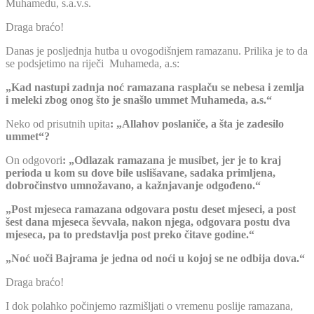
Muhamedu, s.a.v.s.
Draga braćo!
Danas je posljednja hutba u ovogodišnjem ramazanu. Prilika je to da
se podsjetimo na riječi Muhameda, a.s:
„Kad nastupi zadnja noć ramazana rasplaču se nebesa i zemlja
i meleki zbog onog što je snašlo ummet Muhameda, a.s.“
Neko od prisutnih upita
: „Allahov poslaniče, a šta je zadesilo
ummet“?
On odgovori
: „Odlazak ramazana je musibet, jer je to kraj
perioda u kom su dove bile uslišavane, sadaka primljena,
dobročinstvo umnožavano, a kažnjavanje odgođeno.“
„Post mjeseca ramazana odgovara postu deset mjeseci, a post
šest dana mjeseca ševvala, nakon njega, odgovara postu dva
mjeseca, pa to predstavlja post preko čitave godine.“
„Noć uoči Bajrama je jedna od noći u kojoj se ne odbija dova.“
Draga braćo!
I dok polahko počinjemo razmišljati o vremenu poslije ramazana,