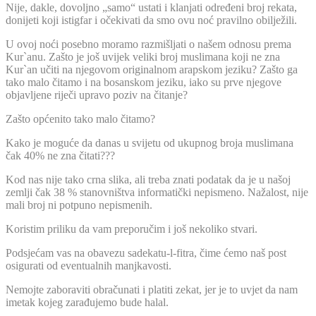
Nije, dakle, dovoljno „samo“ ustati i klanjati određeni broj rekata,
donijeti koji istigfar i očekivati da smo ovu noć pravilno obilježili.
U ovoj noći posebno moramo razmišljati o našem odnosu prema
Kur`anu. Zašto je još uvijek veliki broj muslimana koji ne zna
Kur`an učiti na njegovom originalnom arapskom jeziku? Zašto ga
tako malo čitamo i na bosanskom jeziku, iako su prve njegove
objavljene riječi upravo poziv na čitanje?
Zašto općenito tako malo čitamo?
Kako je moguće da danas u svijetu od ukupnog broja muslimana
čak 40% ne zna čitati???
Kod nas nije tako crna slika, ali treba znati podatak da je u našoj
zemlji čak 38 % stanovništva informatički nepismeno. Nažalost, nije
mali broj ni potpuno nepismenih.
Koristim priliku da vam preporučim i još nekoliko stvari.
Podsjećam vas na obavezu sadekatu-l-fitra, čime ćemo naš post
osigurati od eventualnih manjkavosti.
Nemojte zaboraviti obračunati i platiti zekat, jer je to uvjet da nam
imetak kojeg zarađujemo bude halal.