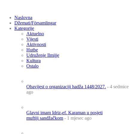
Naslovna
Džemati/Församlingar
Kategorije
Aktuelno
Vijesti
Aktivnosti
Hutbe
Udruženje Ilmijje
Kultura
Ostalo
Obavijest o organizaciji hadža 1448/2027.
- 4 sedmice
ago
Glavni imam Idriz-ef. Karaman u posjeti
muftiji sandžačkom
- 1 mjesec ago