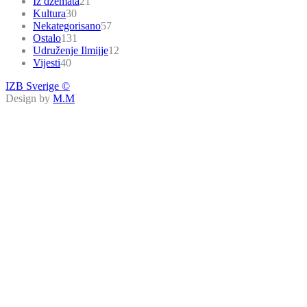
Iz džemata
21
Kultura
30
Nekategorisano
57
Ostalo
131
Udruženje Ilmijje
12
Vijesti
40
IZB Sverige ©
Design by
M.M