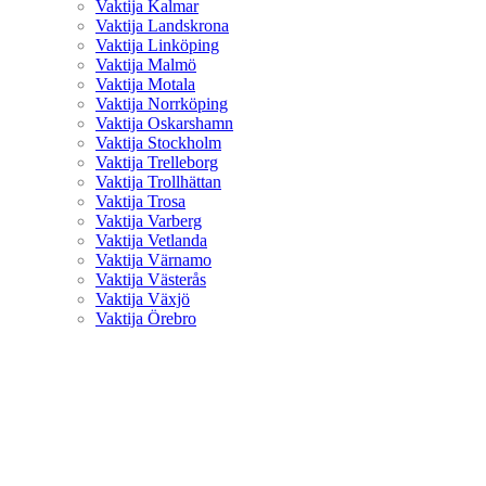
Vaktija Kalmar
Vaktija Landskrona
Vaktija Linköping
Vaktija Malmö
Vaktija Motala
Vaktija Norrköping
Vaktija Oskarshamn
Vaktija Stockholm
Vaktija Trelleborg
Vaktija Trollhättan
Vaktija Trosa
Vaktija Varberg
Vaktija Vetlanda
Vaktija Värnamo
Vaktija Västerås
Vaktija Växjö
Vaktija Örebro