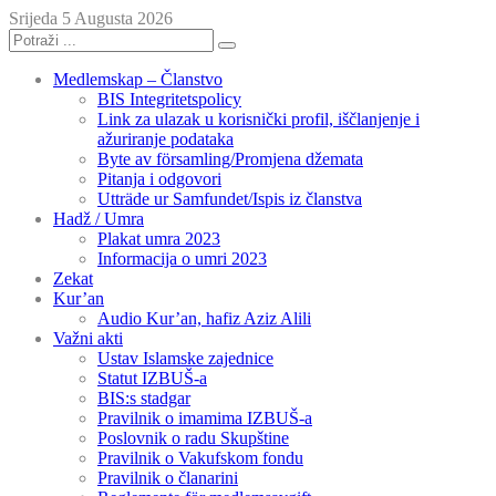
Srijeda 5 Augusta 2026
Medlemskap – Članstvo
BIS Integritetspolicy
Link za ulazak u korisnički profil, iščlanjenje i
ažuriranje podataka
Byte av församling/Promjena džemata
Pitanja i odgovori
Utträde ur Samfundet/Ispis iz članstva
Hadž / Umra
Plakat umra 2023
Informacija o umri 2023
Zekat
Kur’an
Audio Kur’an, hafiz Aziz Alili
Važni akti
Ustav Islamske zajednice
Statut IZBUŠ-a
BIS:s stadgar
Pravilnik o imamima IZBUŠ-a
Poslovnik o radu Skupštine
Pravilnik o Vakufskom fondu
Pravilnik o članarini