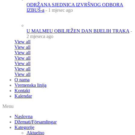
ODRŽANA SJEDNICA IZVRŠNOG ODBORA
IZBUŠ-a
- 1 mjesec ago
U MALMEU OBILJEŽEN DAN BIJELIH TRAKA
-
2 mjeseca ago
View all
View all
View all
View all
View all
View all
View all
O nama
Vremenska linija
Kontakt
Kalendar
Menu
Naslovna
Džemati/Församlingar
Kategorije
Aktuelno