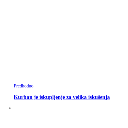
Predhodno
Kurban je iskupljenje za velika iskušenja