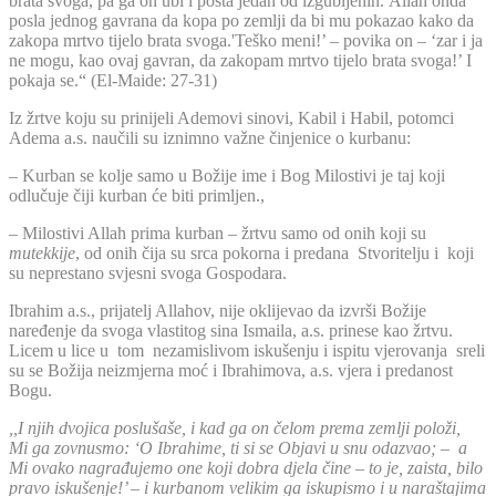
brata svoga, pa ga on ubi i posta jedan od izgubljenih. Allah onda
posla jednog gavrana da kopa po zemlji da bi mu pokazao kako da
zakopa mrtvo tijelo brata svoga.'Teško meni!’ – povika on – ‘zar i ja
ne mogu, kao ovaj gavran, da zakopam mrtvo tijelo brata svoga!’ I
pokaja se.“ (El-Maide: 27-31)
Iz žrtve koju su prinijeli Ademovi sinovi, Kabil i Habil, potomci
Adema a.s. naučili su iznimno važne činjenice o kurbanu:
– Kurban se kolje samo u Božije ime i Bog Milostivi je taj koji
odlučuje čiji kurban će biti primljen.,
– Milostivi Allah prima kurban – žrtvu samo od onih koji su
mutekkije
, od onih čija su srca pokorna i predana Stvoritelju i koji
su neprestano svjesni svoga Gospodara.
Ibrahim a.s., prijatelj Allahov, nije oklijevao da izvrši Božije
naređenje da svoga vlastitog sina Ismaila, a.s. prinese kao žrtvu.
Licem u lice u tom nezamislivom iskušenju i ispitu vjerovanja sreli
su se Božija neizmjerna moć i Ibrahimova, a.s. vjera i predanost
Bogu.
,,I njih dvojica poslušaše, i kad ga on čelom prema zemlji položi,
Mi ga zovnusmo: ‘O Ibrahime, ti si se Objavi u snu odazvao; – a
Mi ovako nagrađujemo one koji dobra djela čine – to je, zaista, bilo
pravo iskušenje!’ – i kurbanom velikim ga iskupismo i u naraštajima