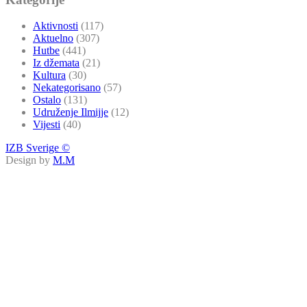
Aktivnosti
(117)
Aktuelno
(307)
Hutbe
(441)
Iz džemata
(21)
Kultura
(30)
Nekategorisano
(57)
Ostalo
(131)
Udruženje Ilmijje
(12)
Vijesti
(40)
IZB Sverige ©
Design by
M.M