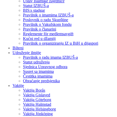
Ustav Islamske zajednice
Statut IZBUŠ-a
BIS:s stadgar
Pravilnik o imamima IZBUŠ-a
Poslovnik o radu Skupštine
Pravilnik o Vakufskom fondu
Pravilnik o članarini
Reglemente för medlemsavgift
Kućni red u džamiji
Pravilnik o organiziranju IZ u BiH u dijaspori
Bilteni
Udruženje ilmijje
Pravilnik o radu imama IZBUŠ-a
Statut udruženja
Sjednica Upravnog odbora
Susret sa imamima
Čestitka imamima
Obraćanje predsjenika
Vaktije
Vaktija Borås
Vaktija Gislaved
Vaktija Göteborg
Vaktija Halmstad
Vaktija Helsingborg
Vaktija Jönköping