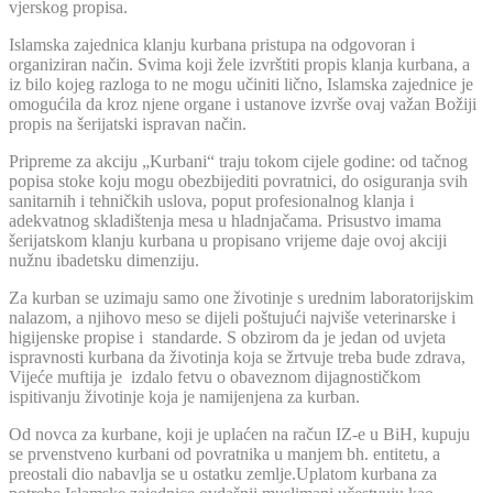
vjerskog propisa.
Islamska zajednica klanju kurbana pristupa na odgovoran i
organiziran način. Svima koji žele izvrštiti propis klanja kurbana, a
iz bilo kojeg razloga to ne mogu učiniti lično, Islamska zajednice je
omogućila da kroz njene organe i ustanove izvrše ovaj važan Božiji
propis na šerijatski ispravan način.
Pripreme za akciju „Kurbani“ traju tokom cijele godine: od tačnog
popisa stoke koju mogu obezbijediti povratnici, do osiguranja svih
sanitarnih i tehničkih uslova, poput profesionalnog klanja i
adekvatnog skladištenja mesa u hladnjačama. Prisustvo imama
šerijatskom klanju kurbana u propisano vrijeme daje ovoj akciji
nužnu ibadetsku dimenziju.
Za kurban se uzimaju samo one životinje s urednim laboratorijskim
nalazom, a njihovo meso se dijeli poštujući najviše veterinarske i
higijenske propise i standarde. S obzirom da je jedan od uvjeta
ispravnosti kurbana da životinja koja se žrtvuje treba bude zdrava,
Vijeće muftija je izdalo fetvu o obaveznom dijagnostičkom
ispitivanju životinje koja je namijenjena za kurban.
Od novca za kurbane, koji je uplaćen na račun IZ-e u BiH, kupuju
se prvenstveno kurbani od povratnika u manjem bh. entitetu, a
preostali dio nabavlja se u ostatku zemlje.Uplatom kurbana za