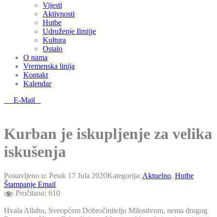
Vijesti
Aktivnosti
Hutbe
Udruženje Ilmijje
Kultura
Ostalo
O nama
Vremenska linija
Kontakt
Kalendar
E-Mail
Kurban je iskupljenje za velika
iskušenja
Postavljeno u:
Petak 17 Jula 2020
Kategorija:
Aktuelno
,
Hutbe
Štampanje
Email
Pročitano:
610
Hvala Allahu, Sveopćem Dobročinitelju Milostivom, nema drugog