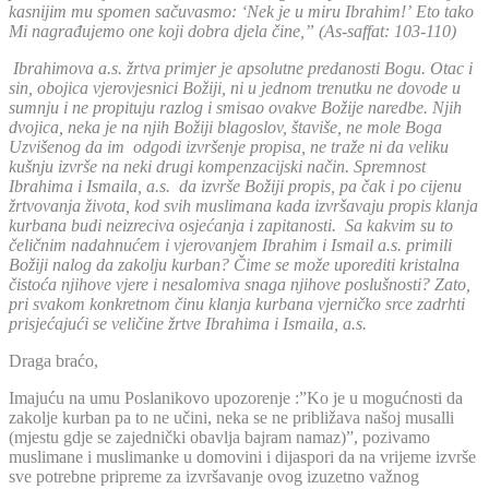
kasnijim mu spomen sačuvasmo: ‘Nek je u miru Ibrahim!’
Eto tako
Mi nagrađujemo one koji dobra djela čine,” (As-saffat: 103-110)
Ibrahimova a.s. žrtva primjer je apsolutne predanosti Bogu. Otac i
sin, obojica vjerovjesnici Božiji, ni u jednom trenutku ne dovode u
sumnju i ne propituju razlog i smisao ovakve Božije naredbe. Njih
dvojica, neka je na njih Božiji blagoslov, štaviše, ne mole Boga
Uzvišenog da im odgodi izvršenje propisa, ne traže ni da veliku
kušnju izvrše na neki drugi kompenzacijski način. Spremnost
Ibrahima i Ismaila, a.s. da izvrše Božiji propis, pa čak i po cijenu
žrtvovanja života, kod svih muslimana kada izvršavaju propis klanja
kurbana budi neizreciva osjećanja i zapitanosti. Sa kakvim su to
čeličnim nadahnućem i vjerovanjem Ibrahim i Ismail a.s. primili
Božiji nalog da zakolju kurban? Čime se može uporediti kristalna
čistoća njihove vjere i nesalomiva snaga njihove poslušnosti? Zato,
pri svakom konkretnom činu klanja kurbana vjerničko srce zadrhti
prisjećajući se veličine žrtve Ibrahima i Ismaila, a.s.
Draga braćo,
Imajuću na umu Poslanikovo upozorenje :”Ko je u mogućnosti da
zakolje kurban pa to ne učini, neka se ne približava našoj musalli
(mjestu gdje se zajednički obavlja bajram namaz)”, pozivamo
muslimane i muslimanke u domovini i dijaspori da na vrijeme izvrše
sve potrebne pripreme za izvršavanje ovog izuzetno važnog