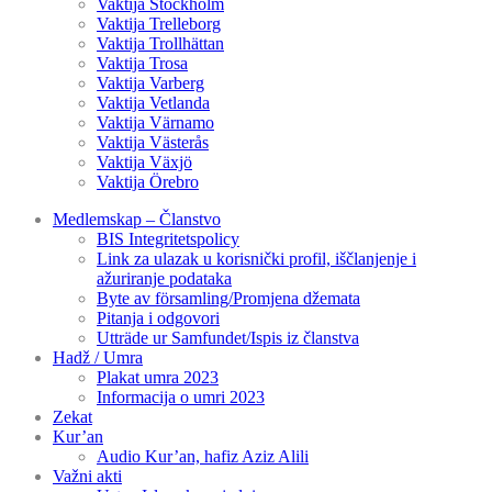
Vaktija Stockholm
Vaktija Trelleborg
Vaktija Trollhättan
Vaktija Trosa
Vaktija Varberg
Vaktija Vetlanda
Vaktija Värnamo
Vaktija Västerås
Vaktija Växjö
Vaktija Örebro
Medlemskap – Članstvo
BIS Integritetspolicy
Link za ulazak u korisnički profil, iščlanjenje i
ažuriranje podataka
Byte av församling/Promjena džemata
Pitanja i odgovori
Utträde ur Samfundet/Ispis iz članstva
Hadž / Umra
Plakat umra 2023
Informacija o umri 2023
Zekat
Kur’an
Audio Kur’an, hafiz Aziz Alili
Važni akti