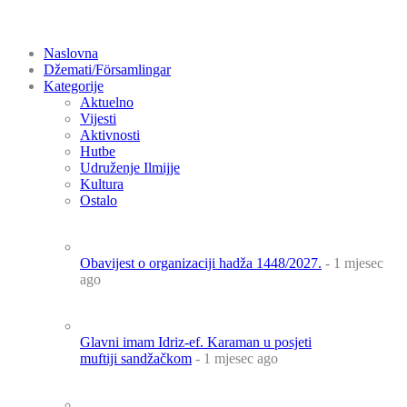
Naslovna
Džemati/Församlingar
Kategorije
Aktuelno
Vijesti
Aktivnosti
Hutbe
Udruženje Ilmijje
Kultura
Ostalo
Obavijest o organizaciji hadža 1448/2027.
- 1 mjesec
ago
Glavni imam Idriz-ef. Karaman u posjeti
muftiji sandžačkom
- 1 mjesec ago