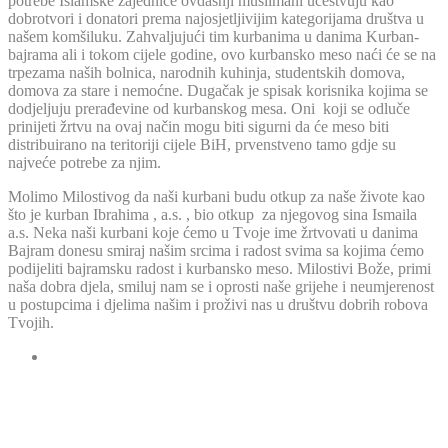
potrebe Islamske zajednice ovdašnji muslimani učestvuju kao
dobrotvori i donatori prema najosjetljivijim kategorijama društva u
našem komšiluku. Zahvaljujući tim kurbanima u danima Kurban-
bajrama ali i tokom cijele godine, ovo kurbansko meso naći će se na
trpezama naših bolnica, narodnih kuhinja, studentskih domova,
domova za stare i nemoćne. Dugačak je spisak korisnika kojima se
dodjeljuju prerađevine od kurbanskog mesa. Oni koji se odluče
prinijeti žrtvu na ovaj način mogu biti sigurni da će meso biti
distribuirano na teritoriji cijele BiH, prvenstveno tamo gdje su
najveće potrebe za njim.
Molimo Milostivog da naši kurbani budu otkup za naše živote kao
što je kurban Ibrahima , a.s. , bio otkup za njegovog sina Ismaila
a.s. Neka naši kurbani koje ćemo u Tvoje ime žrtvovati u danima
Bajram donesu smiraj našim srcima i radost svima sa kojima ćemo
podijeliti bajramsku radost i kurbansko meso. Milostivi Bože, primi
naša dobra djela, smiluj nam se i oprosti naše grijehe i neumjerenost
u postupcima i djelima našim i proživi nas u društvu dobrih robova
Tvojih.