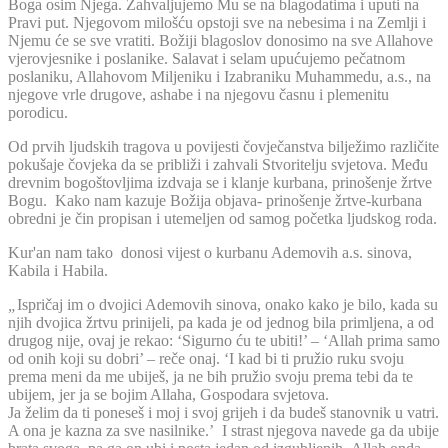
Boga osim Njega. Zahvaljujemo Mu se na blagodatima i uputi na
Pravi put. Njegovom milošću opstoji sve na nebesima i na Zemlji i
Njemu će se sve vratiti. Božiji blagoslov donosimo na sve Allahove
vjerovjesnike i poslanike. Salavat i selam upućujemo pečatnom
poslaniku, Allahovom Miljeniku i Izabraniku Muhammedu, a.s., na
njegove vrle drugove, ashabe i na njegovu časnu i plemenitu
porodicu.
Od prvih ljudskih tragova u povijesti čovječanstva bilježimo različite
pokušaje čovjeka da se približi i zahvali Stvoritelju svjetova. Među
drevnim bogoštovljima izdvaja se i klanje kurbana, prinošenje žrtve
Bogu. Kako nam kazuje Božija objava- prinošenje žrtve-kurbana
obredni je čin propisan i utemeljen od samog početka ljudskog roda.
Kur'an nam tako donosi vijest o kurbanu Ademovih a.s. sinova,
Kabila i Habila.
„
Ispričaj im o dvojici Ademovih sinova, onako kako je bilo, kada su
njih dvojica žrtvu prinijeli, pa kada je od jednog bila primljena, a od
drugog nije, ovaj je rekao: ‘Sigurno ću te ubiti!’ – ‘Allah prima samo
od onih koji su dobri’ – reče onaj. ‘I kad bi ti pružio ruku svoju
prema meni da me ubiješ, ja ne bih pružio svoju prema tebi da te
ubijem, jer ja se bojim Allaha, Gospodara svjetova.
Ja želim da ti poneseš i moj i svoj grijeh i da budeš stanovnik u vatri.
A ona je kazna za sve nasilnike.’ I strast njegova navede ga da ubije