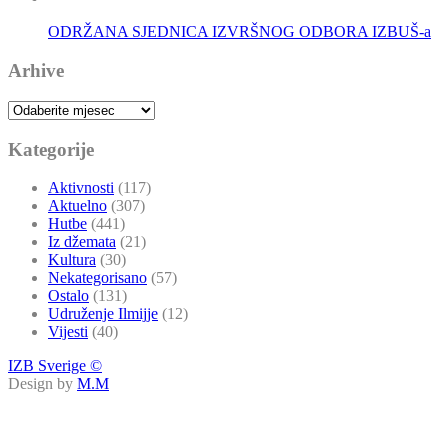
ODRŽANA SJEDNICA IZVRŠNOG ODBORA IZBUŠ-a
Arhive
Arhive
Kategorije
Aktivnosti
(117)
Aktuelno
(307)
Hutbe
(441)
Iz džemata
(21)
Kultura
(30)
Nekategorisano
(57)
Ostalo
(131)
Udruženje Ilmijje
(12)
Vijesti
(40)
IZB Sverige ©
Design by
M.M