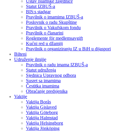
Ustav Islamske zajednice
Statut IZBUŠ-a
BIS:s stadgar
Pravilnik o imamima IZBUŠ-a
Poslovnik o radu Skupštine
Pravilnik o Vakufskom fondu
Pravilnik o članarini
Reglemente för medlemsavgift
Kućni red u džamiji
Pravilnik o organiziranju IZ u BiH u dijaspori
Bilteni
Udruženje ilmijje
Pravilnik o radu imama IZBUŠ-a
Statut udruženja
Sjednica Upravnog odbora
Susret sa imamima
Čestitka imamima
Obraćanje predsjenika
Vaktije
Vaktija Borås
Vaktija Gislaved
Vaktija Göteborg
Vaktija Halmstad
Vaktija Helsingborg
Vaktija Jönköping