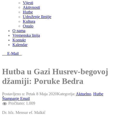
Vijesti
Aktivnosti
Hutbe
Udruženje Ilmijje
Kultura
Ostalo
O nama
Vremenska linija
Kontakt
Kalendar
E-Mail
Hutba u Gazi Husrev-begovoj
džamiji: Poruke Bedra
Postavljeno u:
Petak 8 Maja 2020
Kategorija:
Aktuelno
,
Hutbe
Štampanje
Email
Pročitano:
1.009
Dr. hfz. Mensur ef. Malkić