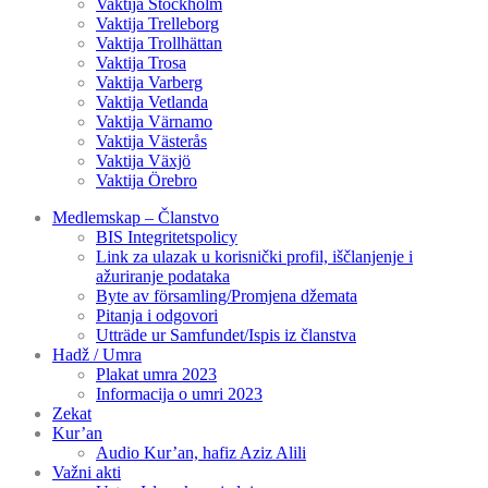
Vaktija Stockholm
Vaktija Trelleborg
Vaktija Trollhättan
Vaktija Trosa
Vaktija Varberg
Vaktija Vetlanda
Vaktija Värnamo
Vaktija Västerås
Vaktija Växjö
Vaktija Örebro
Medlemskap – Članstvo
BIS Integritetspolicy
Link za ulazak u korisnički profil, iščlanjenje i
ažuriranje podataka
Byte av församling/Promjena džemata
Pitanja i odgovori
Utträde ur Samfundet/Ispis iz članstva
Hadž / Umra
Plakat umra 2023
Informacija o umri 2023
Zekat
Kur’an
Audio Kur’an, hafiz Aziz Alili
Važni akti