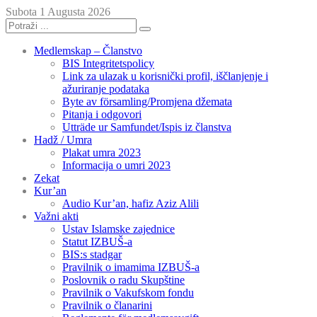
Subota 1 Augusta 2026
Medlemskap – Članstvo
BIS Integritetspolicy
Link za ulazak u korisnički profil, iščlanjenje i
ažuriranje podataka
Byte av församling/Promjena džemata
Pitanja i odgovori
Utträde ur Samfundet/Ispis iz članstva
Hadž / Umra
Plakat umra 2023
Informacija o umri 2023
Zekat
Kur’an
Audio Kur’an, hafiz Aziz Alili
Važni akti
Ustav Islamske zajednice
Statut IZBUŠ-a
BIS:s stadgar
Pravilnik o imamima IZBUŠ-a
Poslovnik o radu Skupštine
Pravilnik o Vakufskom fondu
Pravilnik o članarini