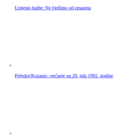
Umjesto hutbe: Ne bježimo od emaneta
Prijedor/Kozarac: sjećanje na 20. jula 1992. godine