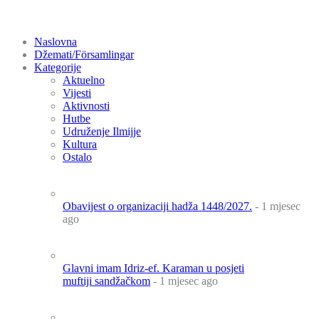
Naslovna
Džemati/Församlingar
Kategorije
Aktuelno
Vijesti
Aktivnosti
Hutbe
Udruženje Ilmijje
Kultura
Ostalo
Obavijest o organizaciji hadža 1448/2027.
- 1 mjesec
ago
Glavni imam Idriz-ef. Karaman u posjeti
muftiji sandžačkom
- 1 mjesec ago