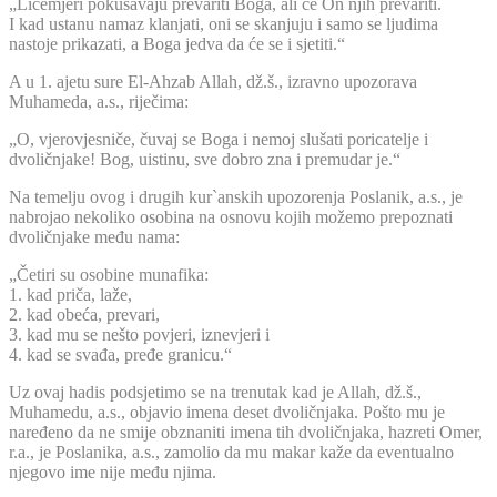
„Licemjeri pokušavaju prevariti Boga, ali će On njih prevariti.
I kad ustanu namaz klanjati, oni se skanjuju i samo se ljudima
nastoje prikazati, a Boga jedva da će se i sjetiti.“
A u 1. ajetu sure El-Ahzab Allah, dž.š., izravno upozorava
Muhameda, a.s., riječima:
„O, vjerovjesniče, čuvaj se Boga i nemoj slušati poricatelje i
dvoličnjake! Bog, uistinu, sve dobro zna i premudar je.“
Na temelju ovog i drugih kur`anskih upozorenja Poslanik, a.s., je
nabrojao nekoliko osobina na osnovu kojih možemo prepoznati
dvoličnjake među nama:
„Četiri su osobine munafika:
1. kad priča, laže,
2. kad obeća, prevari,
3. kad mu se nešto povjeri, iznevjeri i
4. kad se svađa, pređe granicu.“
Uz ovaj hadis podsjetimo se na trenutak kad je Allah, dž.š.,
Muhamedu, a.s., objavio imena deset dvoličnjaka. Pošto mu je
naređeno da ne smije obznaniti imena tih dvoličnjaka, hazreti Omer,
r.a., je Poslanika, a.s., zamolio da mu makar kaže da eventualno
njegovo ime nije među njima.