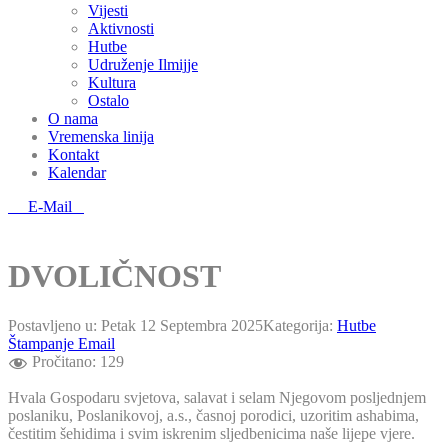
Vijesti
Aktivnosti
Hutbe
Udruženje Ilmijje
Kultura
Ostalo
O nama
Vremenska linija
Kontakt
Kalendar
E-Mail
DVOLIČNOST
Postavljeno u:
Petak 12 Septembra 2025
Kategorija:
Hutbe
Štampanje
Email
Pročitano:
129
Hvala Gospodaru svjetova, salavat i selam Njegovom posljednjem
poslaniku, Poslanikovoj, a.s., časnoj porodici, uzoritim ashabima,
čestitim šehidima i svim iskrenim sljedbenicima naše lijepe vjere.