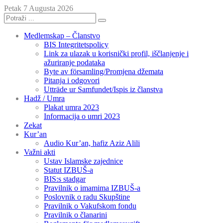
Petak 7 Augusta 2026
Medlemskap – Članstvo
BIS Integritetspolicy
Link za ulazak u korisnički profil, iščlanjenje i
ažuriranje podataka
Byte av församling/Promjena džemata
Pitanja i odgovori
Utträde ur Samfundet/Ispis iz članstva
Hadž / Umra
Plakat umra 2023
Informacija o umri 2023
Zekat
Kur’an
Audio Kur’an, hafiz Aziz Alili
Važni akti
Ustav Islamske zajednice
Statut IZBUŠ-a
BIS:s stadgar
Pravilnik o imamima IZBUŠ-a
Poslovnik o radu Skupštine
Pravilnik o Vakufskom fondu
Pravilnik o članarini