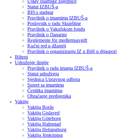
Ustav Islamske zajednice
Statut IZBUŠ-a
BIS:s stadgar
Pravilnik o imamima IZBUŠ-a
Poslovnik o radu Skupštine
Pravilnik o Vakufskom fondu
Pravilnik o članarini
Reglemente för medlemsavgift
Kućni red u džamiji
Pravilnik o organiziranju IZ u BiH u dijaspori
Bilteni
Udruženje ilmijje
Pravilnik o radu imama IZBUŠ-a
Statut udruženja
Sjednica Upravnog odbora
Susret sa imamima
Čestitka imamima
Obraćanje predsjenika
Vaktije
Vaktija Borås
Vaktija Gislaved
Vaktija Göteborg
Vaktija Halmstad
Vaktija Helsingborg
Vaktija Jönköping