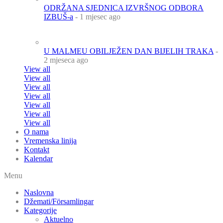
ODRŽANA SJEDNICA IZVRŠNOG ODBORA
IZBUŠ-a
- 1 mjesec ago
U MALMEU OBILJEŽEN DAN BIJELIH TRAKA
-
2 mjeseca ago
View all
View all
View all
View all
View all
View all
View all
O nama
Vremenska linija
Kontakt
Kalendar
Menu
Naslovna
Džemati/Församlingar
Kategorije
Aktuelno