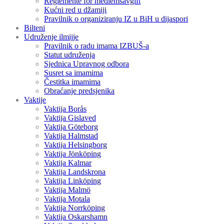
Reglemente för medlemsavgift
Kućni red u džamiji
Pravilnik o organiziranju IZ u BiH u dijaspori
Bilteni
Udruženje ilmijje
Pravilnik o radu imama IZBUŠ-a
Statut udruženja
Sjednica Upravnog odbora
Susret sa imamima
Čestitka imamima
Obraćanje predsjenika
Vaktije
Vaktija Borås
Vaktija Gislaved
Vaktija Göteborg
Vaktija Halmstad
Vaktija Helsingborg
Vaktija Jönköping
Vaktija Kalmar
Vaktija Landskrona
Vaktija Linköping
Vaktija Malmö
Vaktija Motala
Vaktija Norrköping
Vaktija Oskarshamn