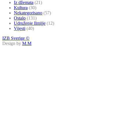
Iz džemata
(21)
Kultura
(30)
Nekategorisano
(57)
Ostalo
(131)
Udruženje Ilmijje
(12)
Vijesti
(40)
IZB Sverige ©
Design by
M.M