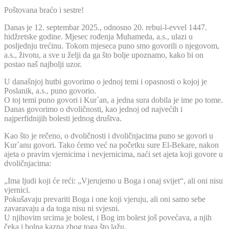
Poštovana braćo i sestre!
Danas je 12. septembar 2025., odnosno 20. rebui-l-evvel 1447.
hidžretske godine. Mjesec rođenja Muhameda, a.s., ulazi u
posljednju trećinu. Tokom mjeseca puno smo govorili o njegovom,
a.s., životu, a sve u želji da ga što bolje upoznamo, kako bi on
postao naš najbolji uzor.
U današnjoj hutbi govorimo o jednoj temi i opasnosti o kojoj je
Poslanik, a.s., puno govorio.
O toj temi puno govori i Kur`an, a jedna sura dobila je ime po tome.
Danas govorimo o dvoličnosti, kao jednoj od najvećih i
najperfidnijih bolesti jednog društva.
Kao što je rečeno, o dvoličnosti i dvoličnjacima puno se govori u
Kur`anu govori. Tako ćemo već na početku sure El-Bekare, nakon
ajeta o pravim vjernicima i nevjernicima, naći set ajeta koji govore u
dvoličnjacima:
„Ima ljudi koji će reći: „Vjerujemo u Boga i onaj svijet“, ali oni nisu
vjernici.
Pokušavaju prevariti Boga i one koji vjeruju, ali oni samo sebe
zavaravaju a da toga nisu ni svjesni.
U njihovim srcima je bolest, i Bog im bolest još povećava, a njih
čeka i bolna kazna zbog toga što lažu.