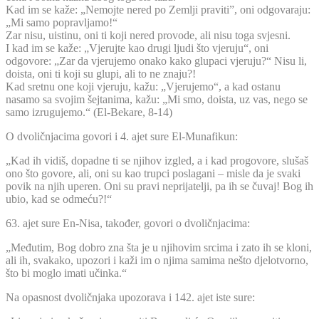
Kad im se kaže: „Nemojte nered po Zemlji praviti”, oni odgovaraju:
„Mi samo popravljamo!“
Zar nisu, uistinu, oni ti koji nered provode, ali nisu toga svjesni.
I kad im se kaže: „Vjerujte kao drugi ljudi što vjeruju“, oni
odgovore: „Zar da vjerujemo onako kako glupaci vjeruju?“ Nisu li,
doista, oni ti koji su glupi, ali to ne znaju?!
Kad sretnu one koji vjeruju, kažu: „Vjerujemo“, a kad ostanu
nasamo sa svojim šejtanima, kažu: „Mi smo, doista, uz vas, nego se
samo izrugujemo.“ (El-Bekare, 8-14)
O dvoličnjacima govori i 4. ajet sure El-Munafikun:
„Kad ih vidiš, dopadne ti se njihov izgled, a i kad progovore, slušaš
ono što govore, ali, oni su kao trupci poslagani – misle da je svaki
povik na njih uperen. Oni su pravi neprijatelji, pa ih se čuvaj! Bog ih
ubio, kad se odmeću?!“
63. ajet sure En-Nisa, također, govori o dvoličnjacima:
„Međutim, Bog dobro zna šta je u njihovim srcima i zato ih se kloni,
ali ih, svakako, upozori i kaži im o njima samima nešto djelotvorno,
što bi moglo imati učinka.“
Na opasnost dvoličnjaka upozorava i 142. ajet iste sure: