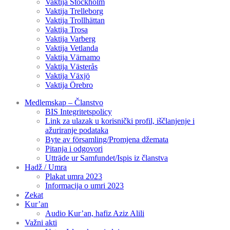
Vaktija Stockholm
Vaktija Trelleborg
Vaktija Trollhättan
Vaktija Trosa
Vaktija Varberg
Vaktija Vetlanda
Vaktija Värnamo
Vaktija Västerås
Vaktija Växjö
Vaktija Örebro
Medlemskap – Članstvo
BIS Integritetspolicy
Link za ulazak u korisnički profil, iščlanjenje i
ažuriranje podataka
Byte av församling/Promjena džemata
Pitanja i odgovori
Utträde ur Samfundet/Ispis iz članstva
Hadž / Umra
Plakat umra 2023
Informacija o umri 2023
Zekat
Kur’an
Audio Kur’an, hafiz Aziz Alili
Važni akti