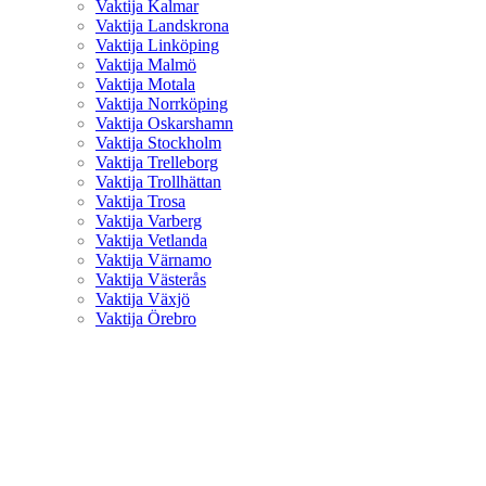
Vaktija Kalmar
Vaktija Landskrona
Vaktija Linköping
Vaktija Malmö
Vaktija Motala
Vaktija Norrköping
Vaktija Oskarshamn
Vaktija Stockholm
Vaktija Trelleborg
Vaktija Trollhättan
Vaktija Trosa
Vaktija Varberg
Vaktija Vetlanda
Vaktija Värnamo
Vaktija Västerås
Vaktija Växjö
Vaktija Örebro