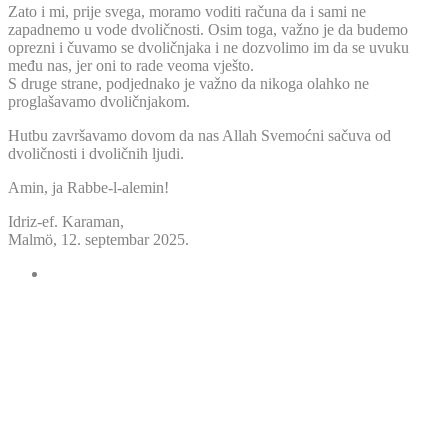
Zato i mi, prije svega, moramo voditi računa da i sami ne
zapadnemo u vode dvoličnosti. Osim toga, važno je da budemo
oprezni i čuvamo se dvoličnjaka i ne dozvolimo im da se uvuku
među nas, jer oni to rade veoma vješto.
S druge strane, podjednako je važno da nikoga olahko ne
proglašavamo dvoličnjakom.
Hutbu završavamo dovom da nas Allah Svemoćni sačuva od
dvoličnosti i dvoličnih ljudi.
Amin, ja Rabbe-l-alemin!
Idriz-ef. Karaman,
Malmö, 12. septembar 2025.