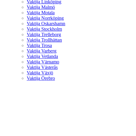
Vaktija Linköping
Vaktija Malmö
Vaktija Motala
Vaktija Norrköping
Vaktija Oskarshamn
Vaktija Stockholm
Vaktija Trelleborg
Vaktija Trollhättan
Vaktija Trosa
Vaktija Varberg
Vaktija Vetlanda
Vaktija Värnamo
Vaktija Västerås
Vaktija Växjö
Vaktija Örebro