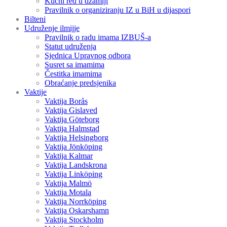
Kućni red u džamiji
Pravilnik o organiziranju IZ u BiH u dijaspori
Bilteni
Udruženje ilmijje
Pravilnik o radu imama IZBUŠ-a
Statut udruženja
Sjednica Upravnog odbora
Susret sa imamima
Čestitka imamima
Obraćanje predsjenika
Vaktije
Vaktija Borås
Vaktija Gislaved
Vaktija Göteborg
Vaktija Halmstad
Vaktija Helsingborg
Vaktija Jönköping
Vaktija Kalmar
Vaktija Landskrona
Vaktija Linköping
Vaktija Malmö
Vaktija Motala
Vaktija Norrköping
Vaktija Oskarshamn
Vaktija Stockholm