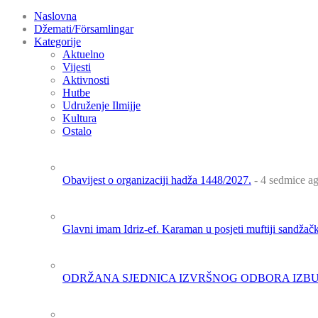
Naslovna
Džemati/Församlingar
Kategorije
Aktuelno
Vijesti
Aktivnosti
Hutbe
Udruženje Ilmijje
Kultura
Ostalo
Obavijest o organizaciji hadža 1448/2027.
- 4 sedmice a
Glavni imam Idriz-ef. Karaman u posjeti muftiji sandža
ODRŽANA SJEDNICA IZVRŠNOG ODBORA IZBU