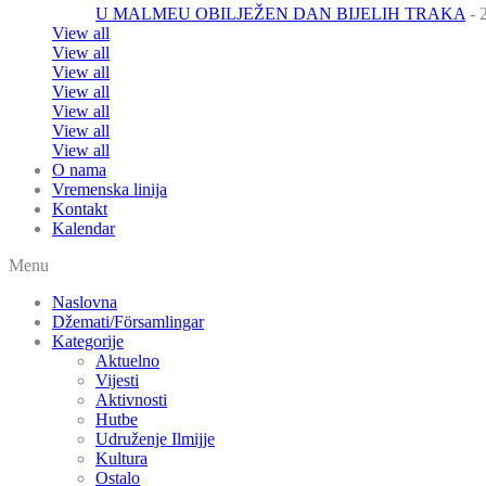
U MALMEU OBILJEŽEN DAN BIJELIH TRAKA
- 
View all
View all
View all
View all
View all
View all
View all
O nama
Vremenska linija
Kontakt
Kalendar
Menu
Naslovna
Džemati/Församlingar
Kategorije
Aktuelno
Vijesti
Aktivnosti
Hutbe
Udruženje Ilmijje
Kultura
Ostalo