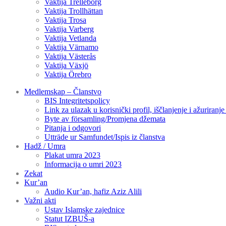
Vaktija Trelleborg
Vaktija Trollhättan
Vaktija Trosa
Vaktija Varberg
Vaktija Vetlanda
Vaktija Värnamo
Vaktija Västerås
Vaktija Växjö
Vaktija Örebro
Medlemskap – Članstvo
BIS Integritetspolicy
Link za ulazak u korisnički profil, iščlanjenje i ažuriranj
Byte av församling/Promjena džemata
Pitanja i odgovori
Utträde ur Samfundet/Ispis iz članstva
Hadž / Umra
Plakat umra 2023
Informacija o umri 2023
Zekat
Kur’an
Audio Kur’an, hafiz Aziz Alili
Važni akti
Ustav Islamske zajednice
Statut IZBUŠ-a