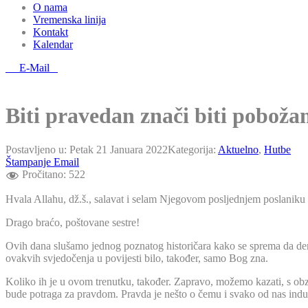
O nama
Vremenska linija
Kontakt
Kalendar
E-Mail
Biti pravedan znači biti poboža
Postavljeno u:
Petak 21 Januara 2022
Kategorija:
Aktuelno
,
Hutbe
Štampanje
Email
Pročitano:
522
Hvala Allahu, dž.š., salavat i selam Njegovom posljednjem poslaniku
Drago braćo, poštovane sestre!
Ovih dana slušamo jednog poznatog historičara kako se sprema da dema
ovakvih svjedočenja u povijesti bilo, također, samo Bog zna.
Koliko ih je u ovom trenutku, također. Zapravo, možemo kazati, s obzi
bude potraga za pravdom. Pravda je nešto o čemu i svako od nas induv