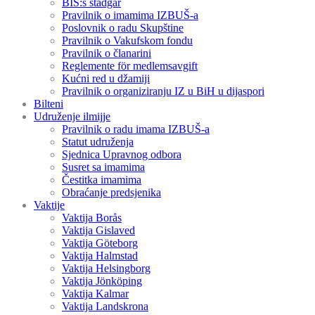
BIS:s stadgar
Pravilnik o imamima IZBUŠ-a
Poslovnik o radu Skupštine
Pravilnik o Vakufskom fondu
Pravilnik o članarini
Reglemente för medlemsavgift
Kućni red u džamiji
Pravilnik o organiziranju IZ u BiH u dijaspori
Bilteni
Udruženje ilmijje
Pravilnik o radu imama IZBUŠ-a
Statut udruženja
Sjednica Upravnog odbora
Susret sa imamima
Čestitka imamima
Obraćanje predsjenika
Vaktije
Vaktija Borås
Vaktija Gislaved
Vaktija Göteborg
Vaktija Halmstad
Vaktija Helsingborg
Vaktija Jönköping
Vaktija Kalmar
Vaktija Landskrona