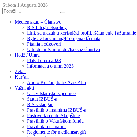
Subota 1 Augusta 2026
Medlemskap – Članstvo
BIS Integritetspolicy
Link za ulazak u korisnički profil, iščlanjenje i ažuriranj
Byte av församling/Promjena džemata
Pitanja i odgovori
Utträde ur Samfundet/Ispis iz članstva
Hadž / Umra
Plakat umra 2023
Informacija o umri 2023
Zekat
Kur’an
Audio Kur’an, hafiz Aziz Alili
Važni akti
Ustav Islamske zajednice
Statut IZBUŠ-a
BIS:s stadgar
Pravilnik o imamima IZBUŠ-a
Poslovnik o radu Skupštine
Pravilnik o Vakufskom fondu
Pravilnik o članarini
Reglemente för medlemsavgift