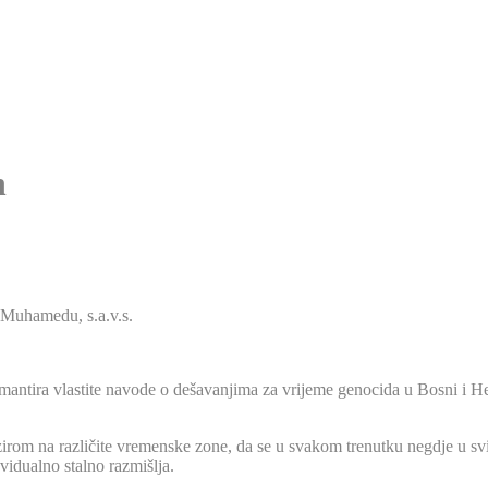
n
 Muhamedu, s.a.v.s.
ntira vlastite navode o dešavanjima za vrijeme genocida u Bosni i Her
rom na različite vremenske zone, da se u svakom trenutku negdje u svij
idualno stalno razmišlja.