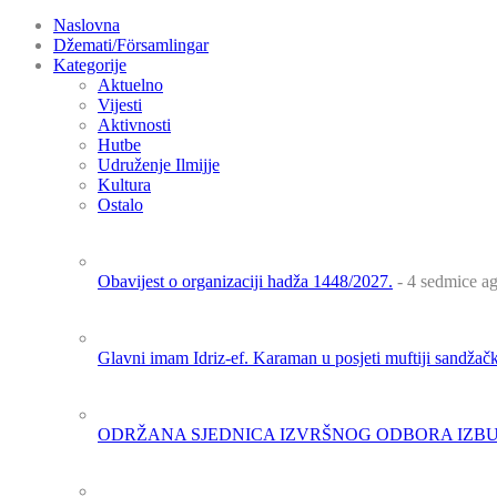
Naslovna
Džemati/Församlingar
Kategorije
Aktuelno
Vijesti
Aktivnosti
Hutbe
Udruženje Ilmijje
Kultura
Ostalo
Obavijest o organizaciji hadža 1448/2027.
- 4 sedmice a
Glavni imam Idriz-ef. Karaman u posjeti muftiji sandža
ODRŽANA SJEDNICA IZVRŠNOG ODBORA IZBU