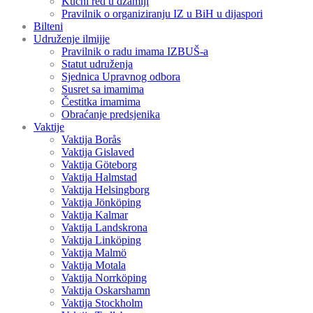
Kućni red u džamiji
Pravilnik o organiziranju IZ u BiH u dijaspori
Bilteni
Udruženje ilmijje
Pravilnik o radu imama IZBUŠ-a
Statut udruženja
Sjednica Upravnog odbora
Susret sa imamima
Čestitka imamima
Obraćanje predsjenika
Vaktije
Vaktija Borås
Vaktija Gislaved
Vaktija Göteborg
Vaktija Halmstad
Vaktija Helsingborg
Vaktija Jönköping
Vaktija Kalmar
Vaktija Landskrona
Vaktija Linköping
Vaktija Malmö
Vaktija Motala
Vaktija Norrköping
Vaktija Oskarshamn
Vaktija Stockholm