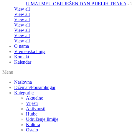
U MALMEU OBILJEŽEN DAN BIJELIH TRAKA
- 
View all
View all
View all
View all
View all
View all
View all
O nama
Vremenska linija
Kontakt
Kalendar
Menu
Naslovna
Džemati/Församlingar
Kategorije
Aktuelno
Vijesti
Aktivnosti
Hutbe
Udruženje Ilmijje
Kultura
Ostalo