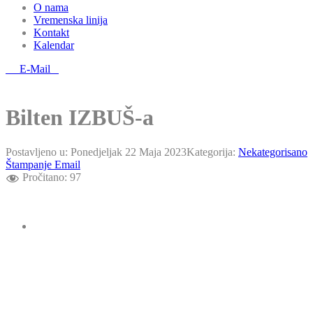
O nama
Vremenska linija
Kontakt
Kalendar
E-Mail
Bilten IZBUŠ-a
Postavljeno u:
Ponedjeljak 22 Maja 2023
Kategorija:
Nekategorisano
Štampanje
Email
Pročitano:
97