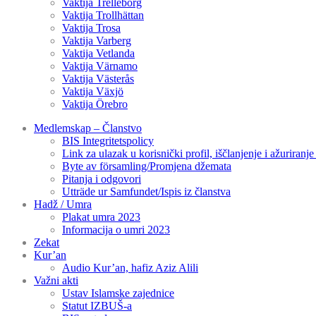
Vaktija Trelleborg
Vaktija Trollhättan
Vaktija Trosa
Vaktija Varberg
Vaktija Vetlanda
Vaktija Värnamo
Vaktija Västerås
Vaktija Växjö
Vaktija Örebro
Medlemskap – Članstvo
BIS Integritetspolicy
Link za ulazak u korisnički profil, iščlanjenje i ažuriranj
Byte av församling/Promjena džemata
Pitanja i odgovori
Utträde ur Samfundet/Ispis iz članstva
Hadž / Umra
Plakat umra 2023
Informacija o umri 2023
Zekat
Kur’an
Audio Kur’an, hafiz Aziz Alili
Važni akti
Ustav Islamske zajednice
Statut IZBUŠ-a