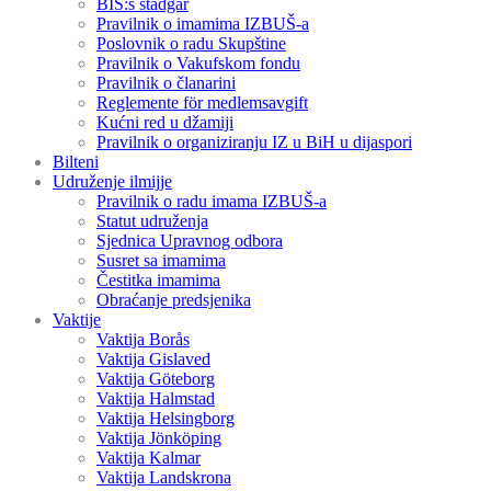
BIS:s stadgar
Pravilnik o imamima IZBUŠ-a
Poslovnik o radu Skupštine
Pravilnik o Vakufskom fondu
Pravilnik o članarini
Reglemente för medlemsavgift
Kućni red u džamiji
Pravilnik o organiziranju IZ u BiH u dijaspori
Bilteni
Udruženje ilmijje
Pravilnik o radu imama IZBUŠ-a
Statut udruženja
Sjednica Upravnog odbora
Susret sa imamima
Čestitka imamima
Obraćanje predsjenika
Vaktije
Vaktija Borås
Vaktija Gislaved
Vaktija Göteborg
Vaktija Halmstad
Vaktija Helsingborg
Vaktija Jönköping
Vaktija Kalmar
Vaktija Landskrona