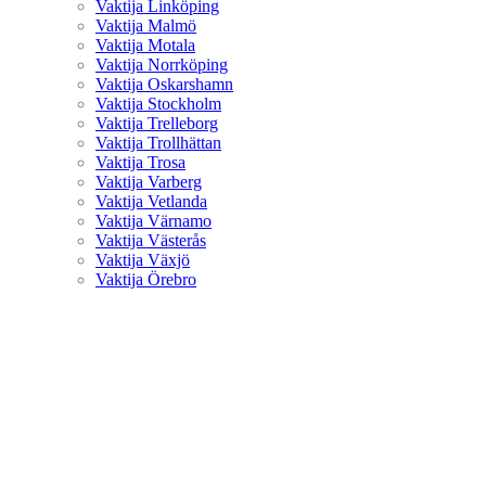
Vaktija Linköping
Vaktija Malmö
Vaktija Motala
Vaktija Norrköping
Vaktija Oskarshamn
Vaktija Stockholm
Vaktija Trelleborg
Vaktija Trollhättan
Vaktija Trosa
Vaktija Varberg
Vaktija Vetlanda
Vaktija Värnamo
Vaktija Västerås
Vaktija Växjö
Vaktija Örebro