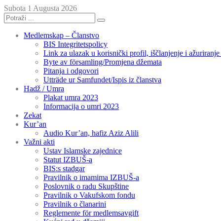
Subota 1 Augusta 2026
Medlemskap – Članstvo
BIS Integritetspolicy
Link za ulazak u korisnički profil, iščlanjenje i ažuriranj
Byte av församling/Promjena džemata
Pitanja i odgovori
Utträde ur Samfundet/Ispis iz članstva
Hadž / Umra
Plakat umra 2023
Informacija o umri 2023
Zekat
Kur’an
Audio Kur’an, hafiz Aziz Alili
Važni akti
Ustav Islamske zajednice
Statut IZBUŠ-a
BIS:s stadgar
Pravilnik o imamima IZBUŠ-a
Poslovnik o radu Skupštine
Pravilnik o Vakufskom fondu
Pravilnik o članarini
Reglemente för medlemsavgift