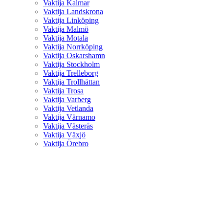
Vaktija Kalmar
Vaktija Landskrona
Vaktija Linköping
Vaktija Malmö
Vaktija Motala
Vaktija Norrköping
Vaktija Oskarshamn
Vaktija Stockholm
Vaktija Trelleborg
Vaktija Trollhättan
Vaktija Trosa
Vaktija Varberg
Vaktija Vetlanda
Vaktija Värnamo
Vaktija Västerås
Vaktija Växjö
Vaktija Örebro