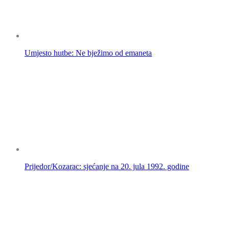
Umjesto hutbe: Ne bježimo od emaneta
Prijedor/Kozarac: sjećanje na 20. jula 1992. godine