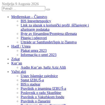
Nedjelja 9 Augusta 2026
Medlemskap – Članstvo
BIS Integritetspolicy
Link za ulazak u korisnički profil, iščlanjenje i
ažuriranje podataka
Byte av församling/Promjena džemata
Pitanja i odgovori
Utträde ur Samfundet/Ispis iz članstva
Hadž / Umra
Plakat umra 2023
Informacija o umri 2023
Zekat
Kur’an
Audio Kur’an, hafiz Aziz Alili
Važni akti
Ustav Islamske zajednice
Statut IZBUŠ-a
BIS:s stadgar
Pravilnik o imamima IZBUŠ-a
Poslovnik o radu Skupštine
Pravilnik o Vakufskom fondu
Pravilnik o članarini