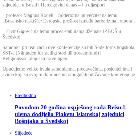
zajednica u Bosni i Hercegovini danas – i u dijaspori
– profesor Magnus Rodell – Södertörns univerzitet na temu
„Bosansko raskršće: Evropska prošlost između barbarizma i otpora i
– Elvir Gigović na temu proces etabliranja džemata IZBUŠ u
Švedskoj.
Saradnici pri realizaciji ove konferencije su bili Södertörns högskola,
SST-a (Nämnden för statligt stöd till trossamfund) i
Religionssociologiska föreningen
Upućujemo veliko hvala saradnicima, predavačima, posjetiteljima i
svima koji su svojim doprinosom omogućili održavanje konferencije
Predhodno
Povodom 20 godina uspješnog rada Reisu-l-
ulema dodijelio Plaketu Islamskoj zajednici
Bošnjaka u Švedskoj
Slijedeće