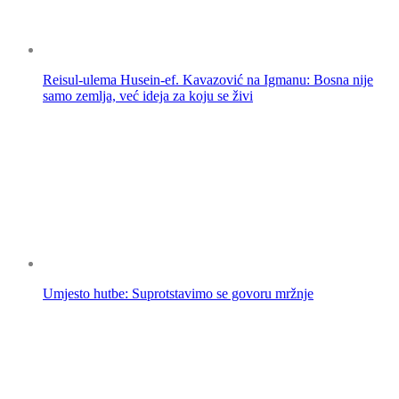
Reisul-ulema Husein-ef. Kavazović na Igmanu: Bosna nije
samo zemlja, već ideja za koju se živi
Umjesto hutbe: Suprotstavimo se govoru mržnje