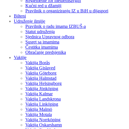
Reglemente för medlemsavgift
Kućni red u džamiji
Pravilnik o organiziranju IZ u BiH u dijaspori
Bilteni
Udruženje ilmijje
Pravilnik o radu imama IZBUŠ-a
Statut udruženja
Sjednica Upravnog odbora
Susret sa imamima
Čestitka imamima
Obraćanje predsjenika
Vaktije
Vaktija Borås
Vaktija Gislaved
Vaktija Göteborg
Vaktija Halmstad
Vaktija Helsingborg
Vaktija Jönköping
Vaktija Kalmar
Vaktija Landskrona
Vaktija Linköping
Vaktija Malmö
Vaktija Motala
Vaktija Norrköping
Vaktija Oskarshamn