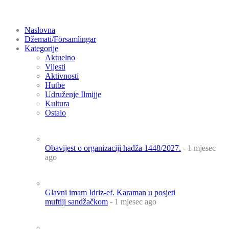
Naslovna
Džemati/Församlingar
Kategorije
Aktuelno
Vijesti
Aktivnosti
Hutbe
Udruženje Ilmijje
Kultura
Ostalo
Obavijest o organizaciji hadža 1448/2027.
- 1 mjesec
ago
Glavni imam Idriz-ef. Karaman u posjeti
muftiji sandžačkom
- 1 mjesec ago