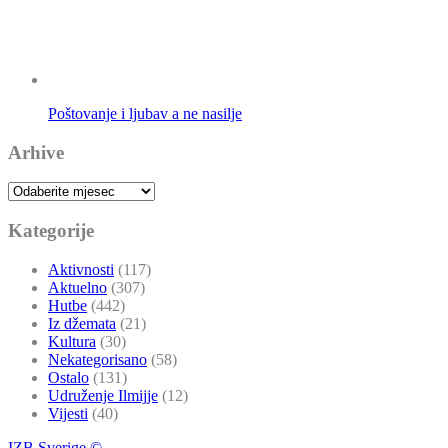
Poštovanje i ljubav a ne nasilje
Arhive
Arhive
Kategorije
Aktivnosti
(117)
Aktuelno
(307)
Hutbe
(442)
Iz džemata
(21)
Kultura
(30)
Nekategorisano
(58)
Ostalo
(131)
Udruženje Ilmijje
(12)
Vijesti
(40)
IZB Sverige ©