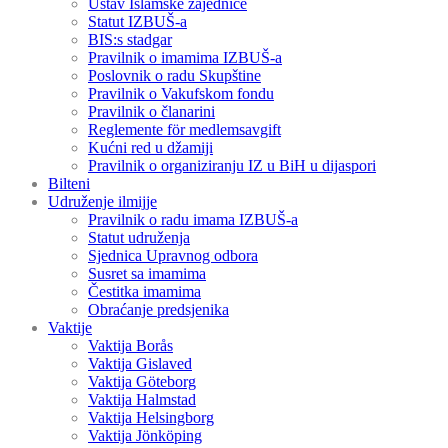
Ustav Islamske zajednice
Statut IZBUŠ-a
BIS:s stadgar
Pravilnik o imamima IZBUŠ-a
Poslovnik o radu Skupštine
Pravilnik o Vakufskom fondu
Pravilnik o članarini
Reglemente för medlemsavgift
Kućni red u džamiji
Pravilnik o organiziranju IZ u BiH u dijaspori
Bilteni
Udruženje ilmijje
Pravilnik o radu imama IZBUŠ-a
Statut udruženja
Sjednica Upravnog odbora
Susret sa imamima
Čestitka imamima
Obraćanje predsjenika
Vaktije
Vaktija Borås
Vaktija Gislaved
Vaktija Göteborg
Vaktija Halmstad
Vaktija Helsingborg
Vaktija Jönköping