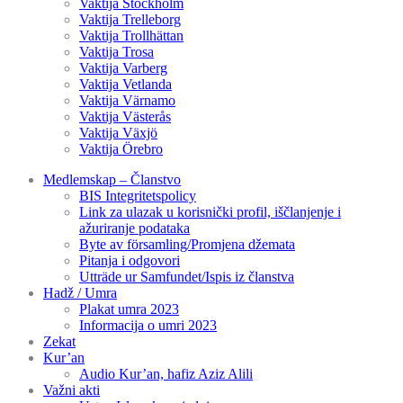
Vaktija Stockholm
Vaktija Trelleborg
Vaktija Trollhättan
Vaktija Trosa
Vaktija Varberg
Vaktija Vetlanda
Vaktija Värnamo
Vaktija Västerås
Vaktija Växjö
Vaktija Örebro
Medlemskap – Članstvo
BIS Integritetspolicy
Link za ulazak u korisnički profil, iščlanjenje i
ažuriranje podataka
Byte av församling/Promjena džemata
Pitanja i odgovori
Utträde ur Samfundet/Ispis iz članstva
Hadž / Umra
Plakat umra 2023
Informacija o umri 2023
Zekat
Kur’an
Audio Kur’an, hafiz Aziz Alili
Važni akti