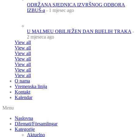
ODRŽANA SJEDNICA IZVRŠNOG ODBORA
IZBUŠ-a
- 1 mjesec ago
U MALMEU OBILJEŽEN DAN BIJELIH TRAKA
-
2 mjeseca ago
View all
View all
View all
View all
View all
View all
View all
O nama
Vremenska linija
Kontakt
Kalendar
Menu
Naslovna
Džemati/Församlingar
Kategorije
Aktuelno