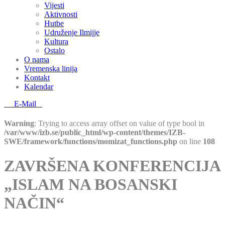
Vijesti
Aktivnosti
Hutbe
Udruženje Ilmijje
Kultura
Ostalo
O nama
Vremenska linija
Kontakt
Kalendar
E-Mail
Warning
: Trying to access array offset on value of type bool in
/var/www/izb.se/public_html/wp-content/themes/IZB-
SWE/framework/functions/momizat_functions.php
on line
108
ZAVRŠENA KONFERENCIJA
„ISLAM NA BOSANSKI
NAČIN“