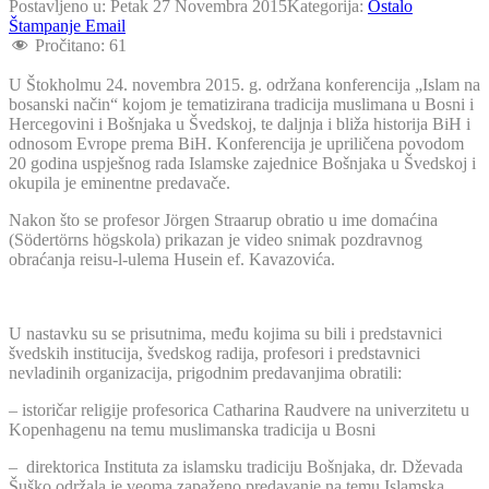
Postavljeno u:
Petak 27 Novembra 2015
Kategorija:
Ostalo
Štampanje
Email
Pročitano:
61
U Štokholmu 24. novembra 2015. g. održana konferencija „Islam na
bosanski način“ kojom je tematizirana tradicija muslimana u Bosni i
Hercegovini i Bošnjaka u Švedskoj, te daljnja i bliža historija BiH i
odnosom Evrope prema BiH. Konferencija je upriličena povodom
20 godina uspješnog rada Islamske zajednice Bošnjaka u Švedskoj i
okupila je eminentne predavače.
Nakon što se profesor Jörgen Straarup obratio u ime domaćina
(Södertörns högskola) prikazan je video snimak pozdravnog
obraćanja reisu-l-ulema Husein ef. Kavazovića.
U nastavku su se prisutnima, među kojima su bili i predstavnici
švedskih institucija, švedskog radija, profesori i predstavnici
nevladinih organizacija, prigodnim predavanjima obratili:
– istoričar religije profesorica Catharina Raudvere na univerzitetu u
Kopenhagenu na temu muslimanska tradicija u Bosni
– direktorica Instituta za islamsku tradiciju Bošnjaka, dr. Dževada
Šuško održala je veoma zapaženo predavanje na temu Islamska