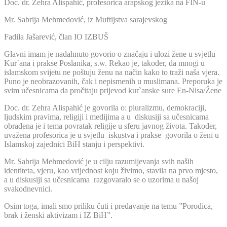
Doc. dr. Zehra Alispahić, profesorica arapskog jezika na FIN-u
Mr. Sabrija Mehmedović, iz Muftijstva sarajevskog
Fadila Jašarević, član IO IZBUŠ
Glavni imam je nadahnuto govorio o značaju i ulozi žene u svjetlu
Kur`ana i prakse Poslanika, s.w. Rekao je, također, da mnogi u
islamskom svijetu ne poštuju ženu na način kako to traži naša vjera.
Puno je neobrazovanih, čak i nepismenih u muslimana. Preporuka je
svim učesnicama da pročitaju prijevod kur`anske sure En-Nisa/Žene
Doc. dr. Zehra Alispahić je govorila o: pluralizmu, demokraciji,
ljudskim pravima, religiji i medijima a u diskusiji sa učesnicama
obrađena je i tema povratak religije u sferu javnog života. Također,
uvažena profesorica je u svjetlu iskustva i prakse govorila o ženi u
Islamskoj zajednici BiH stanju i perspektivi.
Mr. Sabrija Mehmedović je u cilju razumijevanja svih naših
identiteta, vjeru, kao vrijednost koju živimo, stavila na prvo mjesto,
a u diskusiji sa učesnicama razgovaralo se o uzorima u našoj
svakodnevnici.
Osim toga, imali smo priliku čuti i predavanje na temu ”Porodica,
brak i ženski aktivizam i IZ BiH”.