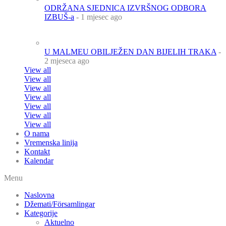
ODRŽANA SJEDNICA IZVRŠNOG ODBORA
IZBUŠ-a
- 1 mjesec ago
U MALMEU OBILJEŽEN DAN BIJELIH TRAKA
-
2 mjeseca ago
View all
View all
View all
View all
View all
View all
View all
O nama
Vremenska linija
Kontakt
Kalendar
Menu
Naslovna
Džemati/Församlingar
Kategorije
Aktuelno