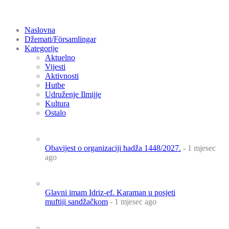
Naslovna
Džemati/Församlingar
Kategorije
Aktuelno
Vijesti
Aktivnosti
Hutbe
Udruženje Ilmijje
Kultura
Ostalo
Obavijest o organizaciji hadža 1448/2027.
- 1 mjesec
ago
Glavni imam Idriz-ef. Karaman u posjeti
muftiji sandžačkom
- 1 mjesec ago