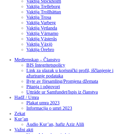
Vaktija Stockholm
Vaktija Trelleborg
Vaktija Trollhättan
Vaktija Trosa
Vaktija Varberg
Vaktija Vetlanda
Vaktija Värnamo
Vaktija Västerås
Vaktija Växjö
Vaktija Örebro
Medlemskap – Članstvo
BIS Integritetspolicy
Link za ulazak u korisnički profil, iščlanjenje i
ažuriranje podataka
Byte av församling/Promjena džemata
Pitanja i odgovori
Utträde ur Samfundet/Ispis iz članstva
Hadž / Umra
Plakat umra 2023
Informacija o umri 2023
Zekat
Kur’an
Audio Kur’an, hafiz Aziz Alili
Važni akti