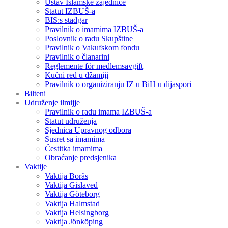
Ustav Islamske zajednice
Statut IZBUŠ-a
BIS:s stadgar
Pravilnik o imamima IZBUŠ-a
Poslovnik o radu Skupštine
Pravilnik o Vakufskom fondu
Pravilnik o članarini
Reglemente för medlemsavgift
Kućni red u džamiji
Pravilnik o organiziranju IZ u BiH u dijaspori
Bilteni
Udruženje ilmijje
Pravilnik o radu imama IZBUŠ-a
Statut udruženja
Sjednica Upravnog odbora
Susret sa imamima
Čestitka imamima
Obraćanje predsjenika
Vaktije
Vaktija Borås
Vaktija Gislaved
Vaktija Göteborg
Vaktija Halmstad
Vaktija Helsingborg
Vaktija Jönköping