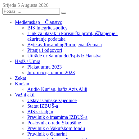
Srijeda 5 Augusta 2026
Medlemskap – Članstvo
BIS Integritetspolicy
Link za ulazak u korisnički profil, iščlanjenje i
ažuriranje podataka
Byte av församling/Promjena džemata
Pitanja i odgovori
Utträde ur Samfundet/Ispis iz članstva
Hadž / Umra
Plakat umra 2023
Informacija o umri 2023
Zekat
Kur’an
Audio Kur’an, hafiz Aziz Alili
Važni akti
Ustav Islamske zajednice
Statut IZBUŠ-a
BIS:s stadgar
Pravilnik o imamima IZBUŠ-a
Poslovnik o radu Skupštine
Pravilnik o Vakufskom fondu
Pravilnik o članarini