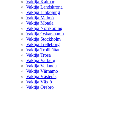
Vaktija Kalmar
Vaktija Landskrona
Vaktija Linköping
Vaktija Malmö
Vaktija Motala
Vaktija Norrköping
Vaktija Oskarshamn
Vaktija Stockholm
Vaktija Trelleborg
Vaktija Trollhättan
Vaktija Trosa
Vaktija Varberg
Vaktija Vetlanda
Vaktija Värnamo
Vaktija Västerås
Vaktija Växjö
Vaktija Örebro