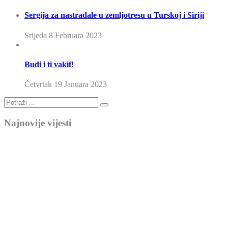
Sergija za nastradale u zemljotresu u Turskoj i Siriji
Srijeda 8 Februara 2023
Budi i ti vakif!
Četvrtak 19 Januara 2023
Najnovije vijesti