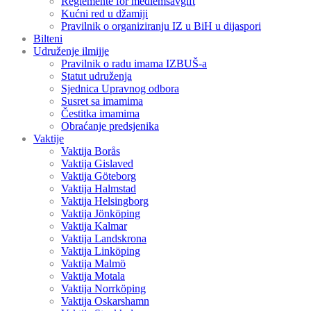
Reglemente för medlemsavgift
Kućni red u džamiji
Pravilnik o organiziranju IZ u BiH u dijaspori
Bilteni
Udruženje ilmijje
Pravilnik o radu imama IZBUŠ-a
Statut udruženja
Sjednica Upravnog odbora
Susret sa imamima
Čestitka imamima
Obraćanje predsjenika
Vaktije
Vaktija Borås
Vaktija Gislaved
Vaktija Göteborg
Vaktija Halmstad
Vaktija Helsingborg
Vaktija Jönköping
Vaktija Kalmar
Vaktija Landskrona
Vaktija Linköping
Vaktija Malmö
Vaktija Motala
Vaktija Norrköping
Vaktija Oskarshamn