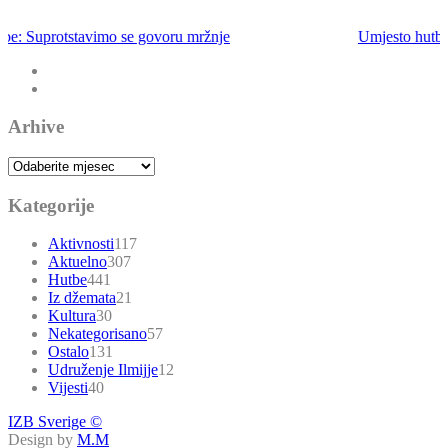
Umjesto hutbe: Ne bježimo od emaneta
Arhive
Arhive
Kategorije
Aktivnosti
117
Aktuelno
307
Hutbe
441
Iz džemata
21
Kultura
30
Nekategorisano
57
Ostalo
131
Udruženje Ilmijje
12
Vijesti
40
IZB Sverige ©
Design by
M.M