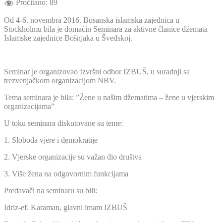
Pročitano:
89
Od 4-6. novembra 2016. Bosanska islamska zajednica u
Stockholmu bila je domaćin Seminara za aktivne članice džemata
Islamske zajednice Bošnjaka u Švedskoj.
Seminar je organizovao Izvršni odbor IZBUŠ, u suradnji sa
trezvenjačkom organizacijom NBV.
Tema seminara je bila: ”Žene u našim džematima – žene u vjerskim
organizacijama”
U toku seminara diskutovane su teme:
1. Sloboda vjere i demokratije
2. Vjerske organizacije su važan dio društva
3. Više žena na odgovornim funkcijama
Predavači na seminaru su bili:
Idriz-ef. Karaman, glavni imam IZBUŠ