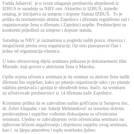
Fadila Jašarević je u svom izlaganju predstavila aktuelnosti iz
IZBUS te saradnju sa NBV-om. Aktuelno iz IZBUŠ, između
ostalog, je inicijativa za izmjene i dopune Statuta IZBUŠ. To je
prilika da normativnim aktima Zajednice i džemata regulišemo rad i
organizovanje žena u džematu i Zajednici uopšte. Predstavljeni su
konkretni prijedlozi za izmjene i dopune statuta.
Saradnja sa NBV je razmatrana u pogledu naših prava, obaveza i
mogućnosti prema ovoj organizaciji, čiji smo punopravni član i
jedna od organizacija-vlasnica.
U toku obrazovnog dijela seminara prikazan je dokumentarni film
Murside, koji govori o aktivizmu žena u Maroku.
Opšta ocjena učesnica seminara je da seminar za aktivne žene naših
džemata bio uspješan, kako po pitanju organizacije tako i po pitanju
odabira predavača i gostiju te obrađenih tema. Inače, na seminaru
su učestvovale predstavnice iz 14 džemata naže Zajednice.
Koristimo priliku da se zahvalimo našim goščćama iz Sarajeva doc.
dr. Zehri Alispahic i mr. Sabriji Mehmedović na izuzetno dobrim
predavanjima i uspješno vođenim diskusijama sa učesnicama
seminara. Ujedno se zahvaljujemo svim učesnicama seminara na
njihovom ličnom angažovanju i doprinosu uspjehu ovog seminara,
kao i za lijepu atmosferu i toplu sestrinsku ljubav.