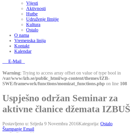
Vijesti
Aktivnosti
Hutbe
Udruženje Ilmijje
Kultura
Ostalo
O nama
Vremenska linija
Kontakt
Kalendar
E-Mail
Warning
: Trying to access array offset on value of type bool in
/var/www/izb.se/public_html/wp-content/themes/IZB-
SWE/framework/functions/momizat_functions.php
on line
108
Uspješno održan Seminar za
aktivne članice džemata IZBUŠ
Postavljeno u:
Srijeda 9 Novembra 2016
Kategorija:
Ostalo
Štampanje
Email