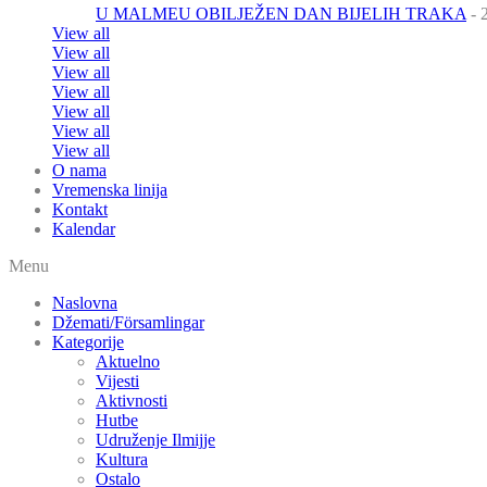
U MALMEU OBILJEŽEN DAN BIJELIH TRAKA
- 
View all
View all
View all
View all
View all
View all
View all
O nama
Vremenska linija
Kontakt
Kalendar
Menu
Naslovna
Džemati/Församlingar
Kategorije
Aktuelno
Vijesti
Aktivnosti
Hutbe
Udruženje Ilmijje
Kultura
Ostalo