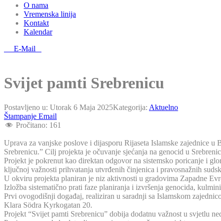
O nama
Vremenska linija
Kontakt
Kalendar
E-Mail
Svijet pamti Srebrenicu
Postavljeno u:
Utorak 6 Maja 2025
Kategorija:
Aktuelno
Štampanje
Email
Pročitano:
161
Uprava za vanjske poslove i dijasporu Rijaseta Islamske zajednice u B
Srebrenicu.” Cilj projekta je očuvanje sjećanja na genocid u Srebrenic
Projekt je pokrenut kao direktan odgovor na sistemsko poricanje i glor
ključnoj važnosti prihvatanja utvrđenih činjenica i pravosnažnih suds
U okviru projekta planiran je niz aktivnosti u gradovima Zapadne Evr
Izložba sistematično prati faze planiranja i izvršenja genocida, kulm
Prvi ovogodišnji događaj, realiziran u saradnji sa Islamskom zajedn
Klara Södra Kyrkogatan 20.
Projekt “Svijet pamti Srebrenicu” dobija dodatnu važnost u svjetlu n