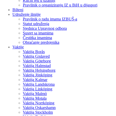
Kućni red u džamiji
Pravilnik o organiziranju IZ u BiH u dijaspori
Bilteni
Udruženje ilmijje
Pravilnik o radu imama IZBUŠ-a
Statut udruženja
Sjednica Upravnog odbora
Susret sa imamima
Čestitka imamima
Obraćanje predsjenika
Vaktije
Vaktija Borås
Vaktija Gislaved
Vaktija Göteborg
Vaktija Halmstad
Vaktija Helsingborg
Vaktija Jönköping
Vaktija Kalmar
Vaktija Landskrona
Vaktija Linköping
Vaktija Malmö
Vaktija Motala
Vaktija Norrköping
Vaktija Oskarshamn
Vaktija Stockholm