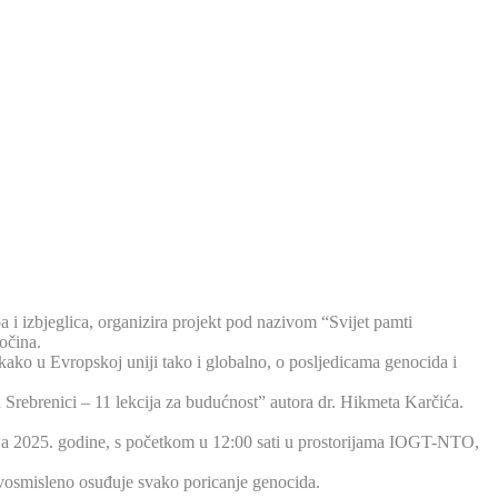
 i izbjeglica, organizira projekt pod nazivom “Svijet pamti
očina.
 kako u Evropskoj uniji tako i globalno, o posljedicama genocida i
 Srebrenici – 11 lekcija za budućnost” autora dr. Hikmeta Karčića.
maja 2025. godine, s početkom u 12:00 sati u prostorijama IOGT-NTO,
dvosmisleno osuđuje svako poricanje genocida.