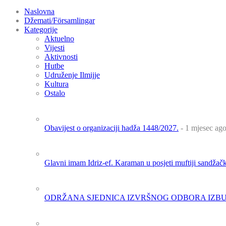
Naslovna
Džemati/Församlingar
Kategorije
Aktuelno
Vijesti
Aktivnosti
Hutbe
Udruženje Ilmijje
Kultura
Ostalo
Obavijest o organizaciji hadža 1448/2027.
- 1 mjesec ag
Glavni imam Idriz-ef. Karaman u posjeti muftiji sandža
ODRŽANA SJEDNICA IZVRŠNOG ODBORA IZBU