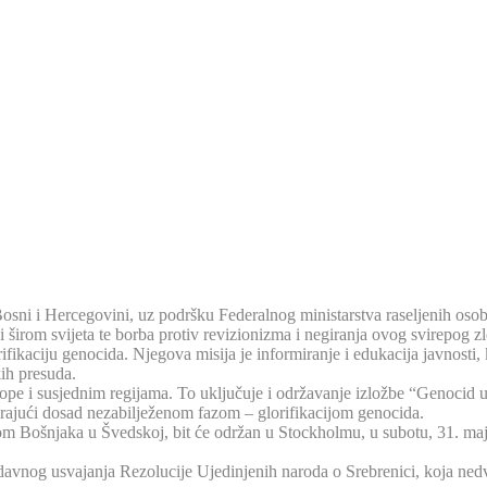
osni i Hercegovini, uz podršku Federalnog ministarstva raseljenih osoba
i širom svijeta te borba protiv revizionizma i negiranja ovog svirepog zl
ifikaciju genocida. Njegova misija je informiranje i edukacija javnosti,
kih presuda.
ope i susjednim regijama. To uključuje i održavanje izložbe “Genocid u
inirajući dosad nezabilježenom fazom – glorifikacijom genocida.
icom Bošnjaka u Švedskoj, bit će održan u Stockholmu, u subotu, 31. 
edavnog usvajanja Rezolucije Ujedinjenih naroda o Srebrenici, koja ne