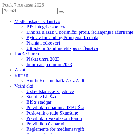
Petak 7 Augusta 2026
Medlemskap – Članstvo
BIS Integritetspolicy
Link za ulazak u korisnički profil, iščlanjenje i ažuriranj
Byte av församling/Promjena džemata
Pitanja i odgovori
Utträde ur Samfundet/Ispis iz članstva
Hadž / Umra
Plakat umra 2023
Informacija o umri 2023
Zekat
Kur’an
Audio Kur’an, hafiz Aziz Alili
Važni akti
Ustav Islamske zajednice
Statut IZBUŠ-a
BIS:s stadgar
Pravilnik o imamima IZBUŠ-a
Poslovnik o radu Skupštine
Pravilnik o Vakufskom fondu
Pravilnik o članarini
Reglemente för medlemsavgift