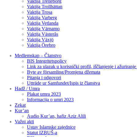
Vaktija Trelleborg
Vaktija Trollhättan
Vaktija Trosa
Vaktija Varberg
Vaktija Vetlanda
Vaktija Värnamo
Vaktija Västerås
Vaktija Växjö
Vaktija Örebro
Medlemskap – Članstvo
BIS Integritetspolicy
Link za ulazak u korisnički profil, iščlanjenje i ažuriranj
Byte av församling/Promjena džemata
Pitanja i odgovori
Utträde ur Samfundet/Ispis iz članstva
Hadž / Umra
Plakat umra 2023
Informacija o umri 2023
Zekat
Kur’an
Audio Kur’an, hafiz Aziz Alili
Važni akti
Ustav Islamske zajednice
Statut IZBUŠ-a