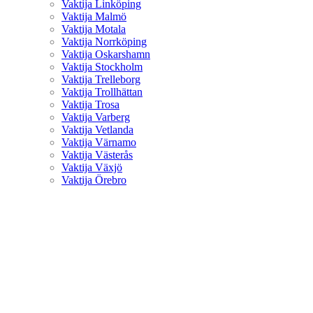
Vaktija Linköping
Vaktija Malmö
Vaktija Motala
Vaktija Norrköping
Vaktija Oskarshamn
Vaktija Stockholm
Vaktija Trelleborg
Vaktija Trollhättan
Vaktija Trosa
Vaktija Varberg
Vaktija Vetlanda
Vaktija Värnamo
Vaktija Västerås
Vaktija Växjö
Vaktija Örebro