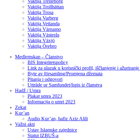
Vaktija Trelleborg
Vaktija Trollhättan
Vaktija Trosa
Vaktija Varberg
Vaktija Vetlanda
Vaktija Värnamo
Vaktija Västerås
Vaktija Växjö
Vaktija Örebro
Medlemskap – Članstvo
BIS Integritetspolicy
Link za ulazak u korisnički profil, iščlanjenje i ažuriranj
Byte av församling/Promjena džemata
Pitanja i odgovori
Utträde ur Samfundet/Ispis iz članstva
Hadž / Umra
Plakat umra 2023
Informacija o umri 2023
Zekat
Kur’an
Audio Kur’an, hafiz Aziz Alili
Važni akti
Ustav Islamske zajednice
Statut IZBUŠ-a