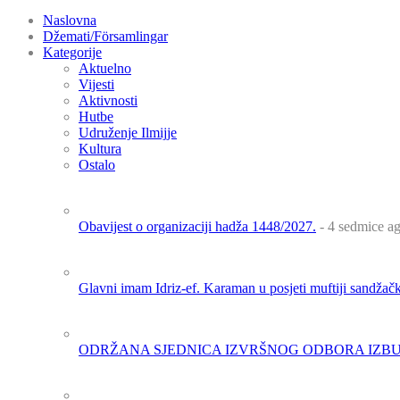
Naslovna
Džemati/Församlingar
Kategorije
Aktuelno
Vijesti
Aktivnosti
Hutbe
Udruženje Ilmijje
Kultura
Ostalo
Obavijest o organizaciji hadža 1448/2027.
- 4 sedmice a
Glavni imam Idriz-ef. Karaman u posjeti muftiji sandža
ODRŽANA SJEDNICA IZVRŠNOG ODBORA IZBU