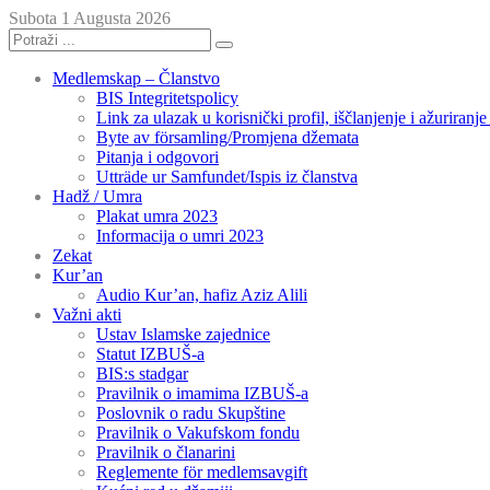
Subota 1 Augusta 2026
Medlemskap – Članstvo
BIS Integritetspolicy
Link za ulazak u korisnički profil, iščlanjenje i ažuriranj
Byte av församling/Promjena džemata
Pitanja i odgovori
Utträde ur Samfundet/Ispis iz članstva
Hadž / Umra
Plakat umra 2023
Informacija o umri 2023
Zekat
Kur’an
Audio Kur’an, hafiz Aziz Alili
Važni akti
Ustav Islamske zajednice
Statut IZBUŠ-a
BIS:s stadgar
Pravilnik o imamima IZBUŠ-a
Poslovnik o radu Skupštine
Pravilnik o Vakufskom fondu
Pravilnik o članarini
Reglemente för medlemsavgift