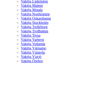
Vaktija Linköping
Vaktija Malmö
Vaktija Motala
Vaktija Norrköping
Vaktija Oskarshamn
Vaktija Stockholm
Vaktija Trelleborg
Vaktija Trollhättan
Vaktija Trosa
Vaktija Varberg
Vaktija Vetlanda
Vaktija Värnamo
Vaktija Västerås
Vaktija Växjö
Vaktija Örebro