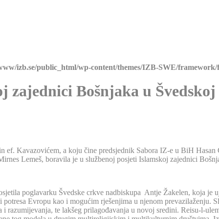
/www/izb.se/public_html/wp-content/themes/IZB-SWE/framework/f
oj zajednici Bošnjaka u Švedskoj
n ef. Kavazovićem, a koju čine predsjednik Sabora IZ-e u BiH Hasan Č
 Mirnes Lemeš, boravila je u službenoj posjeti Islamskoj zajednici Bošn
sjetila poglavarku Švedske crkve nadbiskupa Antje Žakelen, koja je uj
ci potresa Evropu kao i mogućim rješenjima u njenom prevazilaženju. Slo
i razumijevanja, te lakšeg prilagođavanja u novoj sredini. Reisu-l-ul
e tog modela u drugim multireligijskim i multikulturnim društvima. Izr