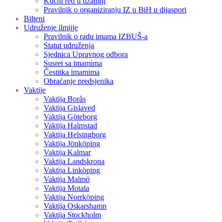
Kućni red u džamiji
Pravilnik o organiziranju IZ u BiH u dijaspori
Bilteni
Udruženje ilmijje
Pravilnik o radu imama IZBUŠ-a
Statut udruženja
Sjednica Upravnog odbora
Susret sa imamima
Čestitka imamima
Obraćanje predsjenika
Vaktije
Vaktija Borås
Vaktija Gislaved
Vaktija Göteborg
Vaktija Halmstad
Vaktija Helsingborg
Vaktija Jönköping
Vaktija Kalmar
Vaktija Landskrona
Vaktija Linköping
Vaktija Malmö
Vaktija Motala
Vaktija Norrköping
Vaktija Oskarshamn
Vaktija Stockholm