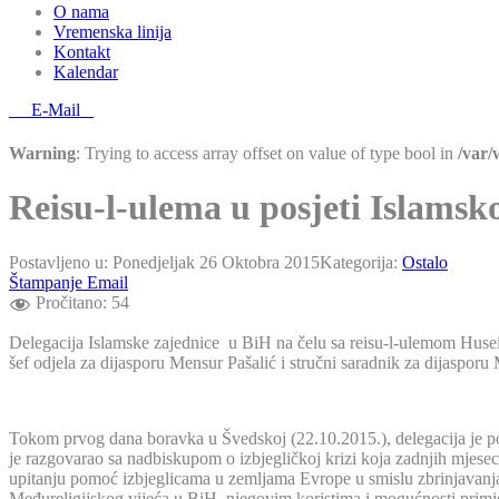
O nama
Vremenska linija
Kontakt
Kalendar
E-Mail
Warning
: Trying to access array offset on value of type bool in
/var
Reisu-l-ulema u posjeti Islamsk
Postavljeno u:
Ponedjeljak 26 Oktobra 2015
Kategorija:
Ostalo
Štampanje
Email
Pročitano:
54
Delegacija Islamske zajednice u BiH na čelu sa reisu-l-ulemom Husei
šef odjela za dijasporu Mensur Pašalić i stručni saradnik za dijasporu
Tokom prvog dana boravka u Švedskoj (22.10.2015.), delegacija je po
je razgovarao sa nadbiskupom o izbjegličkoj krizi koja zadnjih mjese
upitanju pomoć izbjeglicama u zemljama Evrope u smislu zbrinjavanja 
Međureligijskog vijeća u BiH, njegovim koristima i mogućnosti primjen