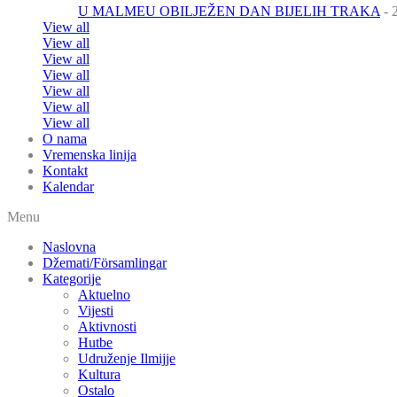
U MALMEU OBILJEŽEN DAN BIJELIH TRAKA
- 
View all
View all
View all
View all
View all
View all
View all
O nama
Vremenska linija
Kontakt
Kalendar
Menu
Naslovna
Džemati/Församlingar
Kategorije
Aktuelno
Vijesti
Aktivnosti
Hutbe
Udruženje Ilmijje
Kultura
Ostalo