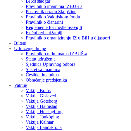
BIS:s stadgar
Pravilnik o imamima IZBUŠ-a
Poslovnik o radu Skupštine
Pravilnik o Vakufskom fondu
Pravilnik o članarini
Reglemente för medlemsavgift
Kućni red u džamiji
Pravilnik o organiziranju IZ u BiH u dijaspori
Bilteni
Udruženje ilmijje
Pravilnik o radu imama IZBUŠ-a
Statut udruženja
Sjednica Upravnog odbora
Susret sa imamima
Čestitka imamima
Obraćanje predsjenika
Vaktije
Vaktija Borås
Vaktija Gislaved
Vaktija Göteborg
Vaktija Halmstad
Vaktija Helsingborg
Vaktija Jönköping
Vaktija Kalmar
Vaktija Landskrona