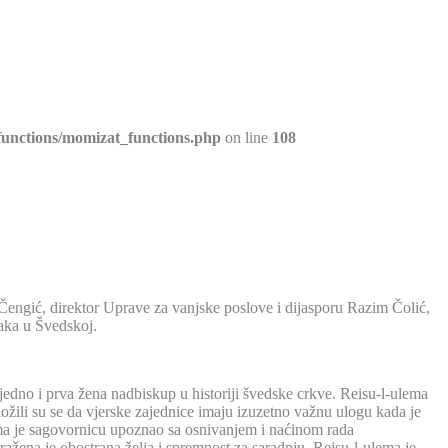
unctions/momizat_functions.php
on line
108
engić, direktor Uprave za vanjske poslove i dijasporu Razim Čolić,
jaka u Švedskoj.
edno i prva žena nadbiskup u historiji švedske crkve. Reisu-l-ulema
žili su se da vjerske zajednice imaju izuzetno važnu ulogu kada je
ema je sagovornicu upoznao sa osnivanjem i naćinom rada
ažena je obostrana želja i spremnost za saradnju. Reisu-l-ulema je