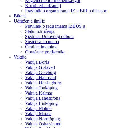
Reglemente för medlemsavgift
Kućni red u džamiji
Pravilnik o organiziranju IZ u BiH u dijaspori
Bilteni
Udruženje ilmijje
Pravilnik o radu imama IZBUŠ-a
Statut udruženja
Sjednica Upravnog odbora
Susret sa imamima
Čestitka imamima
Obraćanje predsjenika
Vaktije
Vaktija Borås
Vaktija Gislaved
Vaktija Göteborg
Vaktija Halmstad
Vaktija Helsingborg
Vaktija Jönköping
Vaktija Kalmar
Vaktija Landskrona
Vaktija Linköping
Vaktija Malmö
Vaktija Motala
Vaktija Norrköping
Vaktija Oskarshamn