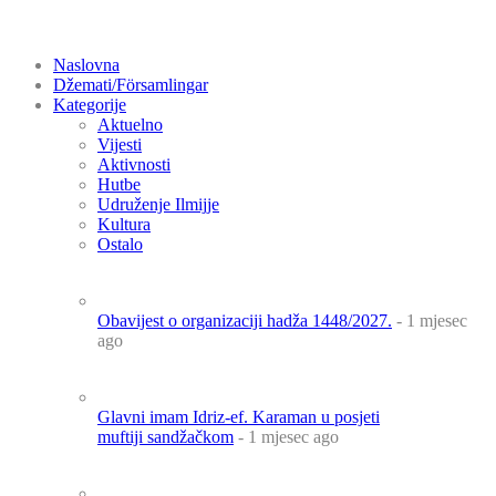
Naslovna
Džemati/Församlingar
Kategorije
Aktuelno
Vijesti
Aktivnosti
Hutbe
Udruženje Ilmijje
Kultura
Ostalo
Obavijest o organizaciji hadža 1448/2027.
- 1 mjesec
ago
Glavni imam Idriz-ef. Karaman u posjeti
muftiji sandžačkom
- 1 mjesec ago