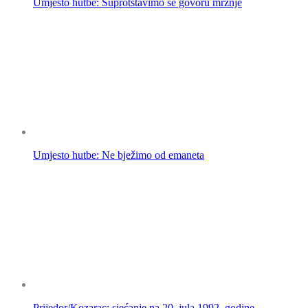
Umjesto hutbe: Suprotstavimo se govoru mržnje
Umjesto hutbe: Ne bježimo od emaneta
Prijedor/Kozarac: sjećanje na 20. jula 1992. godine