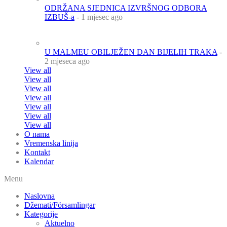
ODRŽANA SJEDNICA IZVRŠNOG ODBORA
IZBUŠ-a
- 1 mjesec ago
U MALMEU OBILJEŽEN DAN BIJELIH TRAKA
-
2 mjeseca ago
View all
View all
View all
View all
View all
View all
View all
O nama
Vremenska linija
Kontakt
Kalendar
Menu
Naslovna
Džemati/Församlingar
Kategorije
Aktuelno