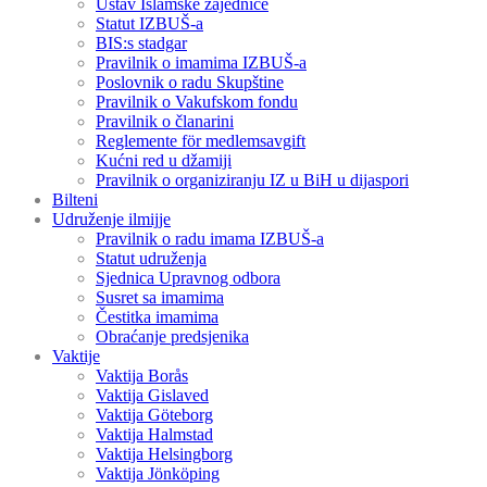
Ustav Islamske zajednice
Statut IZBUŠ-a
BIS:s stadgar
Pravilnik o imamima IZBUŠ-a
Poslovnik o radu Skupštine
Pravilnik o Vakufskom fondu
Pravilnik o članarini
Reglemente för medlemsavgift
Kućni red u džamiji
Pravilnik o organiziranju IZ u BiH u dijaspori
Bilteni
Udruženje ilmijje
Pravilnik o radu imama IZBUŠ-a
Statut udruženja
Sjednica Upravnog odbora
Susret sa imamima
Čestitka imamima
Obraćanje predsjenika
Vaktije
Vaktija Borås
Vaktija Gislaved
Vaktija Göteborg
Vaktija Halmstad
Vaktija Helsingborg
Vaktija Jönköping