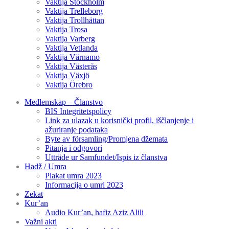
Vaktija Stockholm
Vaktija Trelleborg
Vaktija Trollhättan
Vaktija Trosa
Vaktija Varberg
Vaktija Vetlanda
Vaktija Värnamo
Vaktija Västerås
Vaktija Växjö
Vaktija Örebro
Medlemskap – Članstvo
BIS Integritetspolicy
Link za ulazak u korisnički profil, iščlanjenje i
ažuriranje podataka
Byte av församling/Promjena džemata
Pitanja i odgovori
Utträde ur Samfundet/Ispis iz članstva
Hadž / Umra
Plakat umra 2023
Informacija o umri 2023
Zekat
Kur’an
Audio Kur’an, hafiz Aziz Alili
Važni akti