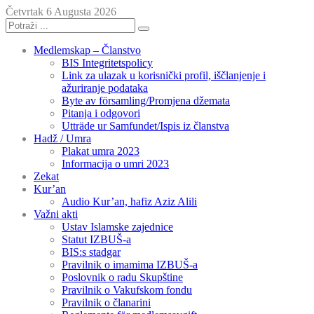
Četvrtak 6 Augusta 2026
Medlemskap – Članstvo
BIS Integritetspolicy
Link za ulazak u korisnički profil, iščlanjenje i
ažuriranje podataka
Byte av församling/Promjena džemata
Pitanja i odgovori
Utträde ur Samfundet/Ispis iz članstva
Hadž / Umra
Plakat umra 2023
Informacija o umri 2023
Zekat
Kur’an
Audio Kur’an, hafiz Aziz Alili
Važni akti
Ustav Islamske zajednice
Statut IZBUŠ-a
BIS:s stadgar
Pravilnik o imamima IZBUŠ-a
Poslovnik o radu Skupštine
Pravilnik o Vakufskom fondu
Pravilnik o članarini