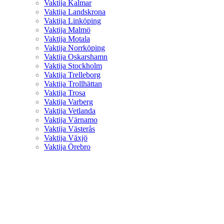
Vaktija Kalmar
Vaktija Landskrona
Vaktija Linköping
Vaktija Malmö
Vaktija Motala
Vaktija Norrköping
Vaktija Oskarshamn
Vaktija Stockholm
Vaktija Trelleborg
Vaktija Trollhättan
Vaktija Trosa
Vaktija Varberg
Vaktija Vetlanda
Vaktija Värnamo
Vaktija Västerås
Vaktija Växjö
Vaktija Örebro