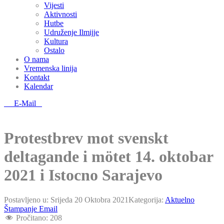
Vijesti
Aktivnosti
Hutbe
Udruženje Ilmijje
Kultura
Ostalo
O nama
Vremenska linija
Kontakt
Kalendar
E-Mail
Protestbrev mot svenskt
deltagande i mötet 14. oktobar
2021 i Istocno Sarajevo
Postavljeno u:
Srijeda 20 Oktobra 2021
Kategorija:
Aktuelno
Štampanje
Email
Pročitano:
208