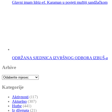
Glavni imam Idriz-ef. Karaman u posjeti muftiji sandžačkom
ODRŽANA SJEDNICA IZVRŠNOG ODBORA IZBUŠ-a
Arhive
Arhive
Kategorije
Aktivnosti
(117)
Aktuelno
(307)
Hutbe
(441)
Iz džemata
(21)