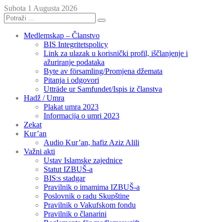
Subota 1 Augusta 2026
Medlemskap – Članstvo
BIS Integritetspolicy
Link za ulazak u korisnički profil, iščlanjenje i
ažuriranje podataka
Byte av församling/Promjena džemata
Pitanja i odgovori
Utträde ur Samfundet/Ispis iz članstva
Hadž / Umra
Plakat umra 2023
Informacija o umri 2023
Zekat
Kur’an
Audio Kur’an, hafiz Aziz Alili
Važni akti
Ustav Islamske zajednice
Statut IZBUŠ-a
BIS:s stadgar
Pravilnik o imamima IZBUŠ-a
Poslovnik o radu Skupštine
Pravilnik o Vakufskom fondu
Pravilnik o članarini