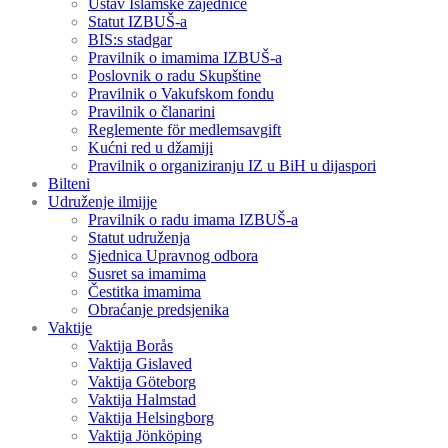
Ustav Islamske zajednice
Statut IZBUŠ-a
BIS:s stadgar
Pravilnik o imamima IZBUŠ-a
Poslovnik o radu Skupštine
Pravilnik o Vakufskom fondu
Pravilnik o članarini
Reglemente för medlemsavgift
Kućni red u džamiji
Pravilnik o organiziranju IZ u BiH u dijaspori
Bilteni
Udruženje ilmijje
Pravilnik o radu imama IZBUŠ-a
Statut udruženja
Sjednica Upravnog odbora
Susret sa imamima
Čestitka imamima
Obraćanje predsjenika
Vaktije
Vaktija Borås
Vaktija Gislaved
Vaktija Göteborg
Vaktija Halmstad
Vaktija Helsingborg
Vaktija Jönköping