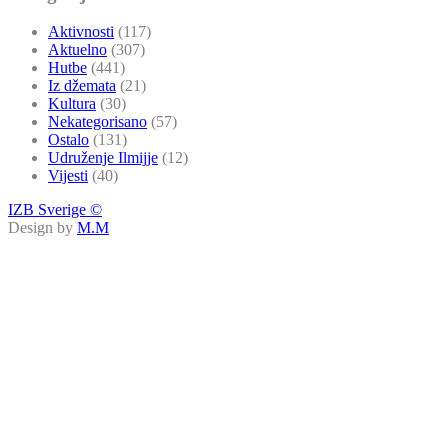
Aktivnosti
(117)
Aktuelno
(307)
Hutbe
(441)
Iz džemata
(21)
Kultura
(30)
Nekategorisano
(57)
Ostalo
(131)
Udruženje Ilmijje
(12)
Vijesti
(40)
IZB Sverige ©
Design by
M.M