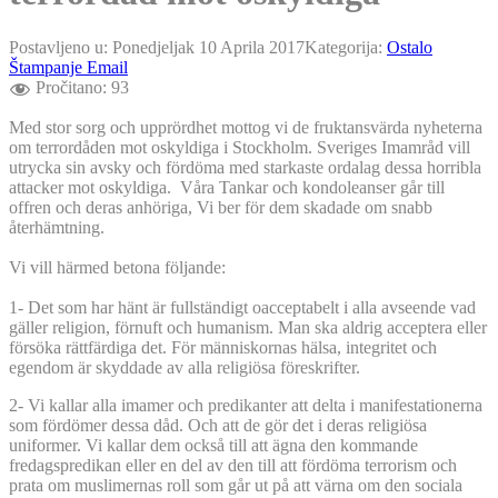
Postavljeno u:
Ponedjeljak 10 Aprila 2017
Kategorija:
Ostalo
Štampanje
Email
Pročitano:
93
Med stor sorg och upprördhet mottog vi de fruktansvärda nyheterna
om terrordåden mot oskyldiga i Stockholm. Sveriges Imamråd vill
utrycka sin avsky och fördöma med starkaste ordalag dessa horribla
attacker mot oskyldiga. Våra Tankar och kondoleanser går till
offren och deras anhöriga, Vi ber för dem skadade om snabb
återhämtning.
Vi vill härmed betona följande:
1- Det som har hänt är fullständigt oacceptabelt i alla avseende vad
gäller religion, förnuft och humanism. Man ska aldrig acceptera eller
försöka rättfärdiga det. För människornas hälsa, integritet och
egendom är skyddade av alla religiösa föreskrifter.
2- Vi kallar alla imamer och predikanter att delta i manifestationerna
som fördömer dessa dåd. Och att de gör det i deras religiösa
uniformer. Vi kallar dem också till att ägna den kommande
fredagspredikan eller en del av den till att fördöma terrorism och
prata om muslimernas roll som går ut på att värna om den sociala