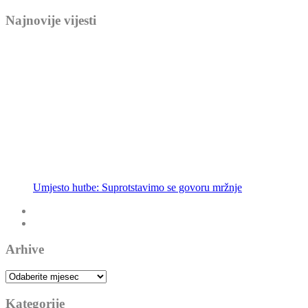
Najnovije vijesti
Umjesto hutbe: Ne bježimo od emaneta
Arhive
Arhive
Kategorije