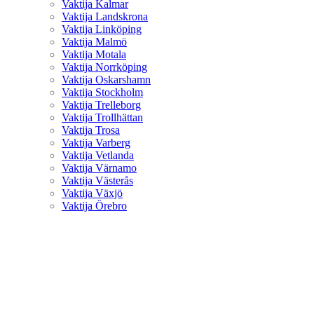
Vaktija Kalmar
Vaktija Landskrona
Vaktija Linköping
Vaktija Malmö
Vaktija Motala
Vaktija Norrköping
Vaktija Oskarshamn
Vaktija Stockholm
Vaktija Trelleborg
Vaktija Trollhättan
Vaktija Trosa
Vaktija Varberg
Vaktija Vetlanda
Vaktija Värnamo
Vaktija Västerås
Vaktija Växjö
Vaktija Örebro