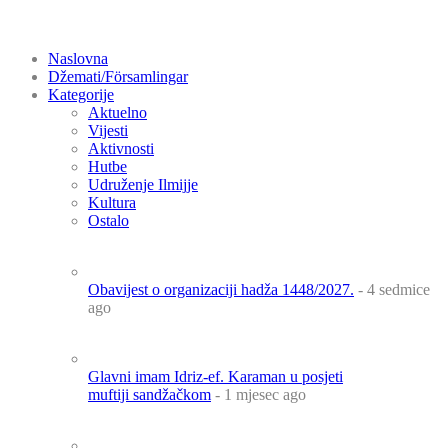
Naslovna
Džemati/Församlingar
Kategorije
Aktuelno
Vijesti
Aktivnosti
Hutbe
Udruženje Ilmijje
Kultura
Ostalo
Obavijest o organizaciji hadža 1448/2027.
- 4 sedmice
ago
Glavni imam Idriz-ef. Karaman u posjeti
muftiji sandžačkom
- 1 mjesec ago