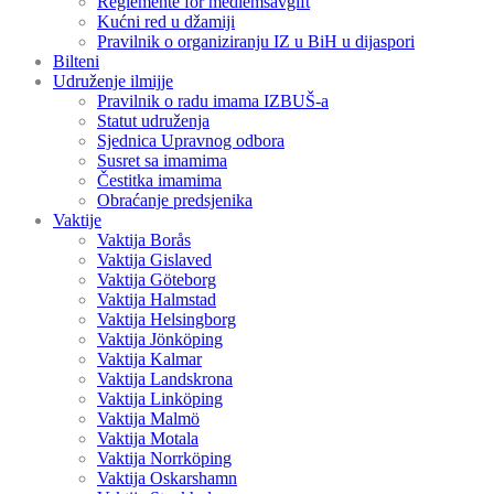
Reglemente för medlemsavgift
Kućni red u džamiji
Pravilnik o organiziranju IZ u BiH u dijaspori
Bilteni
Udruženje ilmijje
Pravilnik o radu imama IZBUŠ-a
Statut udruženja
Sjednica Upravnog odbora
Susret sa imamima
Čestitka imamima
Obraćanje predsjenika
Vaktije
Vaktija Borås
Vaktija Gislaved
Vaktija Göteborg
Vaktija Halmstad
Vaktija Helsingborg
Vaktija Jönköping
Vaktija Kalmar
Vaktija Landskrona
Vaktija Linköping
Vaktija Malmö
Vaktija Motala
Vaktija Norrköping
Vaktija Oskarshamn