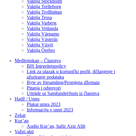
Vaktija Stockholm
Vaktija Trelleborg
Vaktija Trollhättan
Vaktija Trosa
Vaktija Varberg
Vaktija Vetlanda
Vaktija Värnamo
Vaktija Västerås
Vaktija Växjö
Vaktija Örebro
Medlemskap – Članstvo
BIS Integritetspolicy
Link za ulazak u korisnički profil, iščlanjenje i
ažuriranje podataka
Byte av församling/Promjena džemata
Pitanja i odgovori
Utträde ur Samfundet/Ispis iz članstva
Hadž / Umra
Plakat umra 2023
Informacija o umri 2023
Zekat
Kur’an
Audio Kur’an, hafiz Aziz Alili
Važni akti