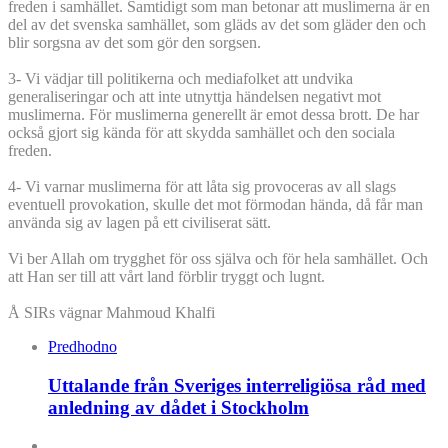
freden i samhället. Samtidigt som man betonar att muslimerna är en
del av det svenska samhället, som gläds av det som gläder den och
blir sorgsna av det som gör den sorgsen.
3- Vi vädjar till politikerna och mediafolket att undvika
generaliseringar och att inte utnyttja händelsen negativt mot
muslimerna. För muslimerna generellt är emot dessa brott. De har
också gjort sig kända för att skydda samhället och den sociala
freden.
4- Vi varnar muslimerna för att låta sig provoceras av all slags
eventuell provokation, skulle det mot förmodan hända, då får man
använda sig av lagen på ett civiliserat sätt.
Vi ber Allah om trygghet för oss själva och för hela samhället. Och
att Han ser till att vårt land förblir tryggt och lugnt.
Å SIRs vägnar Mahmoud Khalfi
Predhodno
Uttalande från Sveriges interreligiösa råd med
anledning av dådet i Stockholm