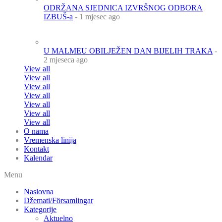
ODRŽANA SJEDNICA IZVRŠNOG ODBORA
IZBUŠ-a
- 1 mjesec ago
U MALMEU OBILJEŽEN DAN BIJELIH TRAKA
-
2 mjeseca ago
View all
View all
View all
View all
View all
View all
View all
O nama
Vremenska linija
Kontakt
Kalendar
Menu
Naslovna
Džemati/Församlingar
Kategorije
Aktuelno