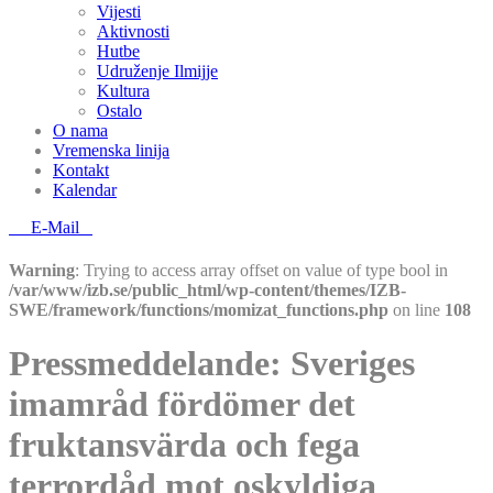
Vijesti
Aktivnosti
Hutbe
Udruženje Ilmijje
Kultura
Ostalo
O nama
Vremenska linija
Kontakt
Kalendar
E-Mail
Warning
: Trying to access array offset on value of type bool in
/var/www/izb.se/public_html/wp-content/themes/IZB-
SWE/framework/functions/momizat_functions.php
on line
108
Pressmeddelande: Sveriges
imamråd fördömer det
fruktansvärda och fega
terrordåd mot oskyldiga