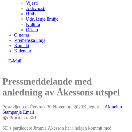
Vijesti
Aktivnosti
Hutbe
Udruženje Ilmijje
Kultura
Ostalo
O nama
Vremenska linija
Kontakt
Kalendar
E-Mail
Pressmeddelande med
anledning av Åkessons utspel
Postavljeno u:
Četvrtak 30 Novembra 2023
Kategorija:
Aktuelno
Štampanje
Email
Pročitano:
361
SD:s partiledare Jimmie Åkesson har i helgen kommit med