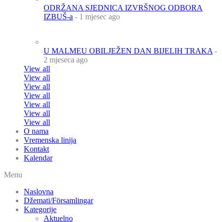
ODRŽANA SJEDNICA IZVRŠNOG ODBORA
IZBUŠ-a
- 1 mjesec ago
U MALMEU OBILJEŽEN DAN BIJELIH TRAKA
-
2 mjeseca ago
View all
View all
View all
View all
View all
View all
View all
O nama
Vremenska linija
Kontakt
Kalendar
Menu
Naslovna
Džemati/Församlingar
Kategorije
Aktuelno