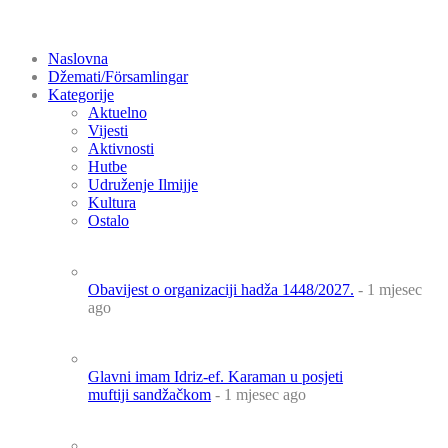
Naslovna
Džemati/Församlingar
Kategorije
Aktuelno
Vijesti
Aktivnosti
Hutbe
Udruženje Ilmijje
Kultura
Ostalo
Obavijest o organizaciji hadža 1448/2027.
- 1 mjesec
ago
Glavni imam Idriz-ef. Karaman u posjeti
muftiji sandžačkom
- 1 mjesec ago