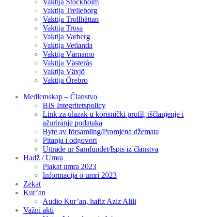
Vaktija Stockholm
Vaktija Trelleborg
Vaktija Trollhättan
Vaktija Trosa
Vaktija Varberg
Vaktija Vetlanda
Vaktija Värnamo
Vaktija Västerås
Vaktija Växjö
Vaktija Örebro
Medlemskap – Članstvo
BIS Integritetspolicy
Link za ulazak u korisnički profil, iščlanjenje i
ažuriranje podataka
Byte av församling/Promjena džemata
Pitanja i odgovori
Utträde ur Samfundet/Ispis iz članstva
Hadž / Umra
Plakat umra 2023
Informacija o umri 2023
Zekat
Kur’an
Audio Kur’an, hafiz Aziz Alili
Važni akti