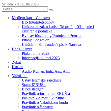
Srijeda 5 Augusta 2026
Medlemskap – Članstvo
BIS Integritetspolicy
Link za ulazak u korisnički profil, iščlanjenje i
ažuriranje podataka
Byte av församling/Promjena džemata
Pitanja i odgovori
Utträde ur Samfundet/Ispis iz članstva
Hadž / Umra
Plakat umra 2023
Informacija o umri 2023
Zekat
Kur’an
Audio Kur’an, hafiz Aziz Alili
Važni akti
Ustav Islamske zajednice
Statut IZBUŠ-a
BIS:s stadgar
Pravilnik o imamima IZBUŠ-a
Poslovnik o radu Skupštine
Pravilnik o Vakufskom fondu
Pravilnik o članarini