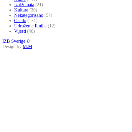
Iz džemata
(21)
Kultura
(30)
Nekategorisano
(57)
Ostalo
(131)
Udruženje Ilmijje
(12)
Vijesti
(40)
IZB Sverige ©
Design by
M.M