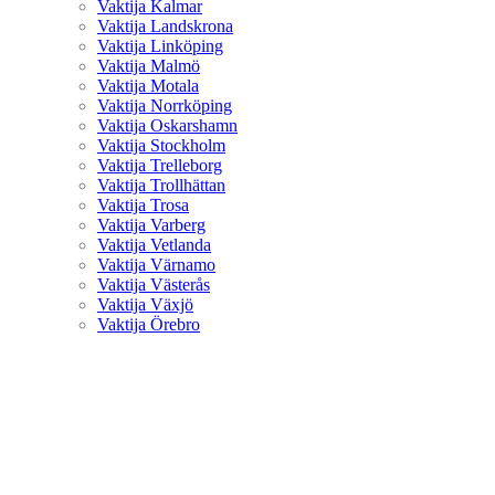
Vaktija Kalmar
Vaktija Landskrona
Vaktija Linköping
Vaktija Malmö
Vaktija Motala
Vaktija Norrköping
Vaktija Oskarshamn
Vaktija Stockholm
Vaktija Trelleborg
Vaktija Trollhättan
Vaktija Trosa
Vaktija Varberg
Vaktija Vetlanda
Vaktija Värnamo
Vaktija Västerås
Vaktija Växjö
Vaktija Örebro