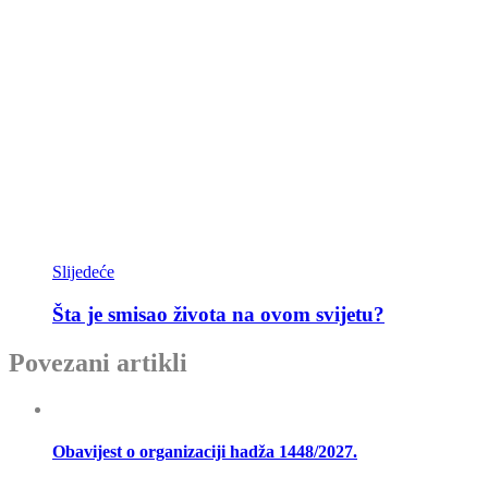
Slijedeće
Šta je smisao života na ovom svijetu?
Povezani artikli
Obavijest o organizaciji hadža 1448/2027.