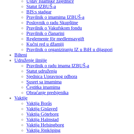
Ustav Islamske zajednice
Statut IZBUŠ-a
BIS:s stadgar
Pravilnik o imamima IZBUŠ-a
Poslovnik o radu Skupštine
Pravilnik o Vakufskom fondu
Pravilnik o članarini
Reglemente för medlemsavgift
Kućni red u džamiji
Pravilnik o organiziranju IZ u BiH u dijaspori
Bilteni
Udruženje ilmijje
Pravilnik o radu imama IZBUŠ-a
Statut udruženja
Sjednica Upravnog odbora
Susret sa imamima
Čestitka imamima
Obraćanje predsjenika
Vaktije
Vaktija Borås
Vaktija Gislaved
Vaktija Göteborg
Vaktija Halmstad
Vaktija Helsingborg
Vaktija Jönköping