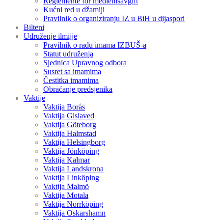
Reglemente för medlemsavgift
Kućni red u džamiji
Pravilnik o organiziranju IZ u BiH u dijaspori
Bilteni
Udruženje ilmijje
Pravilnik o radu imama IZBUŠ-a
Statut udruženja
Sjednica Upravnog odbora
Susret sa imamima
Čestitka imamima
Obraćanje predsjenika
Vaktije
Vaktija Borås
Vaktija Gislaved
Vaktija Göteborg
Vaktija Halmstad
Vaktija Helsingborg
Vaktija Jönköping
Vaktija Kalmar
Vaktija Landskrona
Vaktija Linköping
Vaktija Malmö
Vaktija Motala
Vaktija Norrköping
Vaktija Oskarshamn