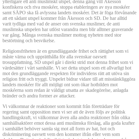
ytterligare ett anti muslimskt utspel, denna gång vill Åkesson
konfiskera och riva moskéer, stoppa etableringen av nya moskéer
samt SÄPO ska få avlyssna landets moskéer. Det är föga förvånande
att ett sådant utspel kommer från Åkesson och SD. De har alltid
varit tydliga med vad de anser om svenska muslimer, de anti
muslimska utspelen har utlöst varandra men blir alltmer graverande
var gång. Många svenska muslimer mottog nyheten med stor
bestörtning och besvikelse.
Religionsfriheten är en grundläggande frihet och rättighet som vi
måste värna och upprätthålla för alla svenskar oavsett
trosuppfattning, SD utspel går i direkt strid mot denna frihet som vi
värdesätter i vårt samhälle. Vi ser detta utspel som ett allvarligt hot
mot den grundläggande respekten för individens rätt att utöva sin
religion fritt och tryggt. Utspelet bidrar vidare till att misstänkliggöra
landets moskéer för allt möjligt ont som ökar hotbilden mot
moskéerna som redan är väldigt utsatta av skadegörelse, anlagda
bränder och andra former av attacker.
Vi välkomnar de reaktioner som kommit från företrädare för
regering samt opposition men vi ser att de även följs av politisk
handlingskraft, vi välkomnar även alla andra reaktioner från olika
samhällsaktörer emot dessa anti muslimska förslag, alla goda krafter
i samhället behöver samla sig mot all form av hat, hot och
diskriminering oavsett vem den kommer ifrån eller vem som