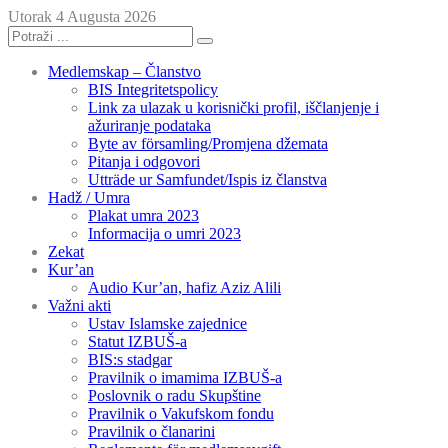
Utorak 4 Augusta 2026
Medlemskap – Članstvo
BIS Integritetspolicy
Link za ulazak u korisnički profil, iščlanjenje i
ažuriranje podataka
Byte av församling/Promjena džemata
Pitanja i odgovori
Utträde ur Samfundet/Ispis iz članstva
Hadž / Umra
Plakat umra 2023
Informacija o umri 2023
Zekat
Kur’an
Audio Kur’an, hafiz Aziz Alili
Važni akti
Ustav Islamske zajednice
Statut IZBUŠ-a
BIS:s stadgar
Pravilnik o imamima IZBUŠ-a
Poslovnik o radu Skupštine
Pravilnik o Vakufskom fondu
Pravilnik o članarini