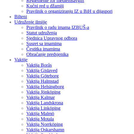
Reglemente för medlemsavgift
Kućni red u džamiji
Pravilnik o organiziranju IZ u BiH u dijaspori
Bilteni
Udruženje ilmijje
Pravilnik o radu imama IZBUŠ-a
Statut udruženja
Sjednica Upravnog odbora
Susret sa imamima
Čestitka imamima
Obraćanje predsjenika
Vaktije
Vaktija Borås
Vaktija Gislaved
Vaktija Göteborg
Vaktija Halmstad
Vaktija Helsingborg
Vaktija Jönköping
Vaktija Kalmar
Vaktija Landskrona
Vaktija Linköping
Vaktija Malmö
Vaktija Motala
Vaktija Norrköping
Vaktija Oskarshamn