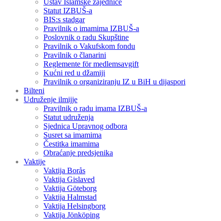
Ustav Islamske zajednice
Statut IZBUŠ-a
BIS:s stadgar
Pravilnik o imamima IZBUŠ-a
Poslovnik o radu Skupštine
Pravilnik o Vakufskom fondu
Pravilnik o članarini
Reglemente för medlemsavgift
Kućni red u džamiji
Pravilnik o organiziranju IZ u BiH u dijaspori
Bilteni
Udruženje ilmijje
Pravilnik o radu imama IZBUŠ-a
Statut udruženja
Sjednica Upravnog odbora
Susret sa imamima
Čestitka imamima
Obraćanje predsjenika
Vaktije
Vaktija Borås
Vaktija Gislaved
Vaktija Göteborg
Vaktija Halmstad
Vaktija Helsingborg
Vaktija Jönköping