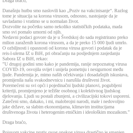
Draga braćo,
Današnju hutbu smo naslovili kao „Poziv na vakcinisanje“. Razlog
tome je situacija sa korona virusom, odnosno, nastojanje da je
savladamo i vratimo se u normalan život.
Dozvolite na početku samo nekoliko statističkih podataka, mada
smo svi pomalo umorni od njih.
Nedavni podaci govore da je u Švedskoj do sada registrirano preko
milion zaraženih korona virusom, a da je preko 15 000 ljudi umrlo.
O ozbiljnosti i opasnosti od korona virusa govori i podatak da je
reis-l-ulema IZ u BiH, pri obraćanju na posljednjem zasjedanju
Sabora IZ u BiH, rekao:
”U drugoj godini smo kako je pandemija, ranije nepoznatog virusa
COVID-19, osvojila svijet i unijela pometnju i nesigurnost među
ljude. Pandemija je, mimo naših očekivanja i dosadašnjih iskustava,
promijenila našu svakodnevnicu i narušila društveni život.
Poremećeni su svi opći i pojedinačni ljudski planovi, pogubljeni
kriteriji, promijenjeno je težište osobnog i kolektivnog ljudskog
djelovanja. Ljudi su postali zbunjeni, a civilizacijski tokovi usporeni.
Zatečeni smo, dakako, i mi, malobrojni narodi, male i nedovoljno
jake države, sa slabim ekonomijama, klimavim institucijama
društvenoga života i heterogenim etničkim i ideološkim mozaikom.”
Draga braćo,
Pojavom vakcine protiv ovog opakog virusa drastično je smanjen