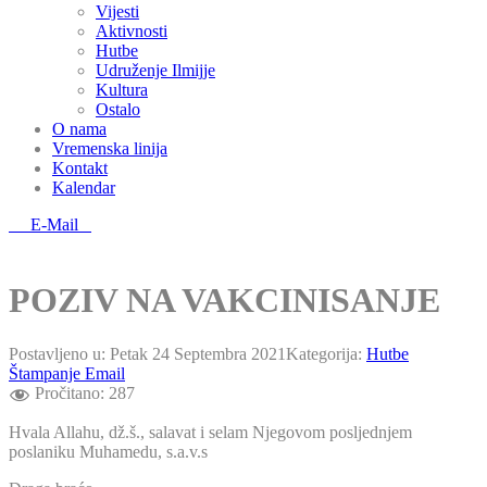
Vijesti
Aktivnosti
Hutbe
Udruženje Ilmijje
Kultura
Ostalo
O nama
Vremenska linija
Kontakt
Kalendar
E-Mail
POZIV NA VAKCINISANJE
Postavljeno u:
Petak 24 Septembra 2021
Kategorija:
Hutbe
Štampanje
Email
Pročitano:
287
Hvala Allahu, dž.š., salavat i selam Njegovom posljednjem
poslaniku Muhamedu, s.a.v.s