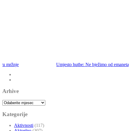
Umjesto hutbe: Ne bježimo od emaneta
Arhive
Arhive
Kategorije
Aktivnosti
(117)
Aktuelno
(307)