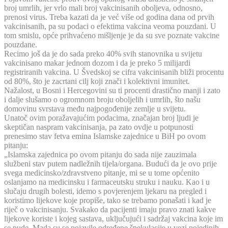
broj umrlih, jer vrlo mali broj vakcinisanih oboljeva, odnosno,
prenosi virus. Treba kazati da je već više od godina dana od prvih
vakcinisanih, pa su podaci o efektima vakcina veoma pouzdani. U
tom smislu, opće prihvaćeno mišljenje je da su sve poznate vakcine
pouzdane.
Recimo još da je do sada preko 40% svih stanovnika u svijetu
vakcinisano makar jednom dozom i da je preko 5 milijardi
registriranih vakcina. U Švedskoj se cifra vakcinisanih bliži procentu
od 80%, što je zacrtani cilj koji znači i kolektivni imunitet.
Nažalost, u Bosni i Hercegovini su ti procenti drastično manji i zato
i dalje slušamo o ogromnom broju oboljelih i umrlih, što našu
domovinu svrstava među najpogođenije zemlje u svijetu.
Unatoč ovim poražavajućim podacima, značajan broj ljudi je
skeptičan naspram vakcinisanja, pa zato ovdje u potpunosti
prenesimo stav fetva emina Islamske zajednice u BiH po ovom
pitanju:
„Islamska zajednica po ovom pitanju do sada nije zauzimala
službeni stav putem nadležnih tijela/organa. Budući da je ovo prije
svega medicinsko/zdravstveno pitanje, mi se u tome općenito
oslanjamo na medicinsku i farmaceutsku struku i nauku. Kao i u
slučaju drugih bolesti, idemo s povjerenjem ljekaru na pregled i
koristimo lijekove koje propiše, tako se trebamo ponašati i kad je
riječ o vakcinisanju. Svakako da pacijenti imaju pravo znati kakve
lijekove koriste i kojeg sastava, uključujući i sadržaj vakcina koje im
se nude. Mada su se pojavile određene špekulacije u vezi pojedinih