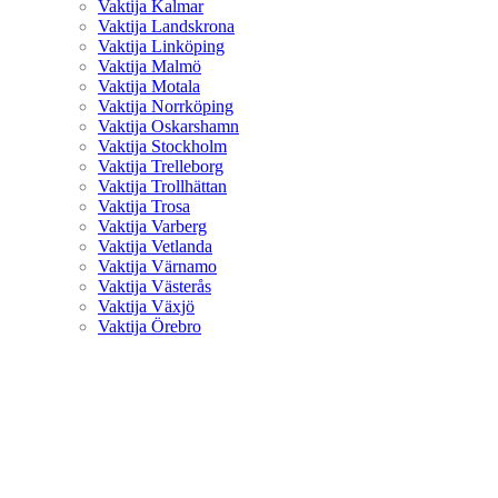
Vaktija Kalmar
Vaktija Landskrona
Vaktija Linköping
Vaktija Malmö
Vaktija Motala
Vaktija Norrköping
Vaktija Oskarshamn
Vaktija Stockholm
Vaktija Trelleborg
Vaktija Trollhättan
Vaktija Trosa
Vaktija Varberg
Vaktija Vetlanda
Vaktija Värnamo
Vaktija Västerås
Vaktija Växjö
Vaktija Örebro