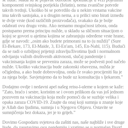
komponenti svinjskog porijekla (želatin), nema zvanične potvrde
takvih tvrdnji. Ukoliko bi se potvrdilo da u nekim vrstama vakcine
ima takvih sastojaka, a u drugim nema, a u prilici smo birati između
te dvije vrste (kod različitih proizvođača), svakako da je bolje
odabrati ovu drugu vrstu. Ako nemamo mogućnost izbora, onda
postupamo prema principu nužde, u skladu sa sličnom situacijom o
kojoj se govori u ajetima kojima se zabranjuju određene vrste hrane,
gdje se navodi: „osim ako budete primorani na to (u nuždi)” (Sure
El-Bekare, 173, El-Maide, 3, El-En'am, 145, En-Nahl, 115). Budući
da se radi o ozbiljnoj prijetnji zdravlju/životima ljudi i normalnom
odvijanju važnih društvenih aktivnosti, slučaj pandemije i
vakcinisanja kojim se prevenira zaraza, može se podvesti pod načelo
nužde. Ukoliko vakcinacija bude zakonski obavezna, nužda je
očigledna, a ako bude dobrovoljna, onda će svako procijeniti šta je
za njega bolje. Savjetujemo da to bude uz konsultaciju s ljekarom.”
Dodajmo ovdje i nedavni apel našeg reisu-l-uleme u kojem se kaže:
”Zato, braćo i sestre, koristim se i ovom prilikom da vas još jednom
pozovem na vakcinaciju koja može pomoći da se suzbije velika i
opaka zaraza COVID-19. Znajte da onaj koji sumnja u znanje koje
je Allah dao ljudima, sumnja i u Njegovu Objavu. Ostavite se
sumnjičenja bez dokaza, jer je to grijeh.”
Dovimo Gospodaru svjetova da zaštiti nas, naše najbliže i sve druge
ljude, da zaustavimo ovu pandemiju i vratimo se u normalan život!