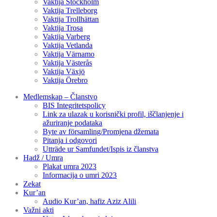
Vaktija Stockholm
Vaktija Trelleborg
Vaktija Trollhättan
Vaktija Trosa
Vaktija Varberg
Vaktija Vetlanda
Vaktija Värnamo
Vaktija Västerås
Vaktija Växjö
Vaktija Örebro
Medlemskap – Članstvo
BIS Integritetspolicy
Link za ulazak u korisnički profil, iščlanjenje i
ažuriranje podataka
Byte av församling/Promjena džemata
Pitanja i odgovori
Utträde ur Samfundet/Ispis iz članstva
Hadž / Umra
Plakat umra 2023
Informacija o umri 2023
Zekat
Kur’an
Audio Kur’an, hafiz Aziz Alili
Važni akti