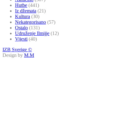
Hutbe
(441)
Iz džemata
(21)
Kultura
(30)
Nekategorisano
(57)
Ostalo
(131)
Udruženje Ilmijje
(12)
Vijesti
(40)
IZB Sverige ©
Design by
M.M