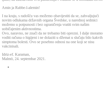
Amin ja Rabbe-l-alemin!
I na kraju, s radošću vas možemo obavijestiti da se, zahvaljujući
novim odlukama državnih organa Švedske, u narednoj sedmici
možemo u potpunosti i bez ograničenja vratiti svim našim
uobičajenim aktivnostima.
Ovo, naravno, ne znači da ne trebamo biti oprezni. I dalje moramo
voditi računa o higijeni i ne dolaziti u džemat u slučaju bilo kakvih
simptoma bolesti. Ovo se posebno odnosi na one koji se nisu
vakcinisali.
Idriz-ef. Karaman,
Malmö, 24. septembar 2021.