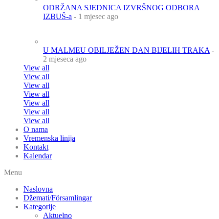
ODRŽANA SJEDNICA IZVRŠNOG ODBORA
IZBUŠ-a
- 1 mjesec ago
U MALMEU OBILJEŽEN DAN BIJELIH TRAKA
-
2 mjeseca ago
View all
View all
View all
View all
View all
View all
View all
O nama
Vremenska linija
Kontakt
Kalendar
Menu
Naslovna
Džemati/Församlingar
Kategorije
Aktuelno