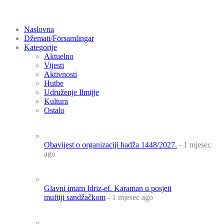
Naslovna
Džemati/Församlingar
Kategorije
Aktuelno
Vijesti
Aktivnosti
Hutbe
Udruženje Ilmijje
Kultura
Ostalo
Obavijest o organizaciji hadža 1448/2027.
- 1 mjesec
ago
Glavni imam Idriz-ef. Karaman u posjeti
muftiji sandžačkom
- 1 mjesec ago