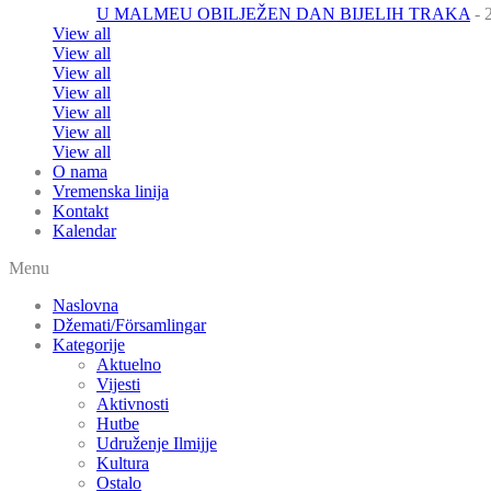
U MALMEU OBILJEŽEN DAN BIJELIH TRAKA
- 
View all
View all
View all
View all
View all
View all
View all
O nama
Vremenska linija
Kontakt
Kalendar
Menu
Naslovna
Džemati/Församlingar
Kategorije
Aktuelno
Vijesti
Aktivnosti
Hutbe
Udruženje Ilmijje
Kultura
Ostalo