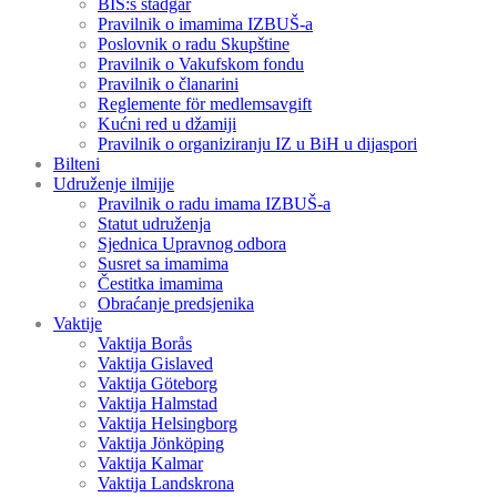
BIS:s stadgar
Pravilnik o imamima IZBUŠ-a
Poslovnik o radu Skupštine
Pravilnik o Vakufskom fondu
Pravilnik o članarini
Reglemente för medlemsavgift
Kućni red u džamiji
Pravilnik o organiziranju IZ u BiH u dijaspori
Bilteni
Udruženje ilmijje
Pravilnik o radu imama IZBUŠ-a
Statut udruženja
Sjednica Upravnog odbora
Susret sa imamima
Čestitka imamima
Obraćanje predsjenika
Vaktije
Vaktija Borås
Vaktija Gislaved
Vaktija Göteborg
Vaktija Halmstad
Vaktija Helsingborg
Vaktija Jönköping
Vaktija Kalmar
Vaktija Landskrona