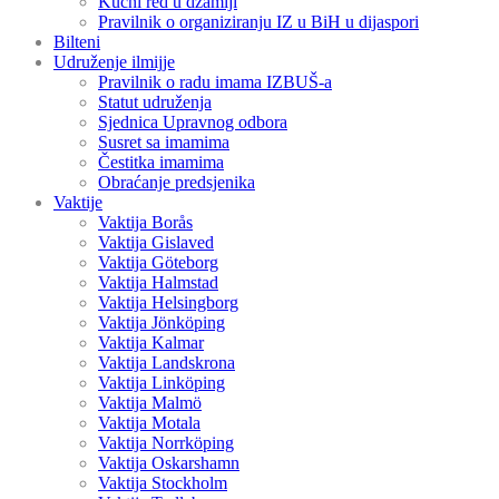
Kućni red u džamiji
Pravilnik o organiziranju IZ u BiH u dijaspori
Bilteni
Udruženje ilmijje
Pravilnik o radu imama IZBUŠ-a
Statut udruženja
Sjednica Upravnog odbora
Susret sa imamima
Čestitka imamima
Obraćanje predsjenika
Vaktije
Vaktija Borås
Vaktija Gislaved
Vaktija Göteborg
Vaktija Halmstad
Vaktija Helsingborg
Vaktija Jönköping
Vaktija Kalmar
Vaktija Landskrona
Vaktija Linköping
Vaktija Malmö
Vaktija Motala
Vaktija Norrköping
Vaktija Oskarshamn
Vaktija Stockholm