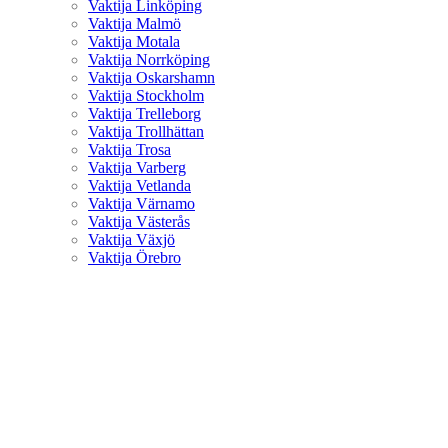
Vaktija Linköping
Vaktija Malmö
Vaktija Motala
Vaktija Norrköping
Vaktija Oskarshamn
Vaktija Stockholm
Vaktija Trelleborg
Vaktija Trollhättan
Vaktija Trosa
Vaktija Varberg
Vaktija Vetlanda
Vaktija Värnamo
Vaktija Västerås
Vaktija Växjö
Vaktija Örebro