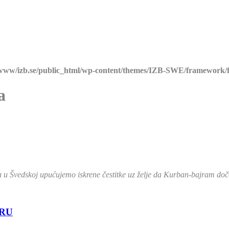
/www/izb.se/public_html/wp-content/themes/IZB-SWE/framework/f
a
 Švedskoj upućujemo iskrene čestitke uz želje da Kurban-bajram doček
MRU