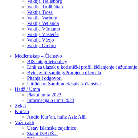
Vaktija Trelleborg
Vaktija Trollhättan
Vaktija Trosa
Vaktija Varberg
Vaktija Vetlanda
Vaktija Värnamo
Vaktija Västerås
Vaktija Växjö
Vaktija Örebro
Medlemskap – Članstvo
BIS Integritetspolicy
Link za ulazak u korisnički profil, iščlanjenje i ažuriranj
Byte av församling/Promjena džemata
Pitanja i odgovori
Utträde ur Samfundet/Ispis iz članstva
Hadž / Umra
Plakat umra 2023
Informacija o umri 2023
Zekat
Kur’an
Audio Kur’an, hafiz Aziz Alili
Važni akti
Ustav Islamske zajednice
Statut IZBUŠ-a