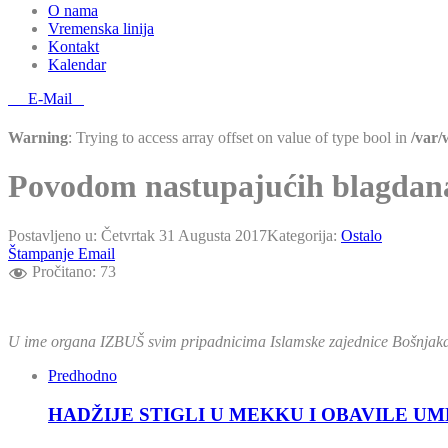
O nama
Vremenska linija
Kontakt
Kalendar
E-Mail
Warning
: Trying to access array offset on value of type bool in
/var
Povodom nastupajućih blagdan
Postavljeno u:
Četvrtak 31 Augusta 2017
Kategorija:
Ostalo
Štampanje
Email
Pročitano:
73
U ime organa IZBUŠ svim pripadnicima Islamske zajednice Bošnjaka u
Predhodno
HADŽIJE STIGLI U MEKKU I OBAVILE U