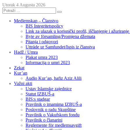
Utorak 4 Augusta 2026
Medlemskap – Članstvo
BIS Integritetspolicy
Link za ulazak u korisnički profil, iščlanjenje i ažuriranj
Byte av församling/Promjena džemata
Pitanja i odgovori
Utträde ur Samfundet/Ispis iz članstva
Hadž / Umra
Plakat umra 2023
Informacija o umri 2023
Zekat
Kur’an
Audio Kur’an, hafiz Aziz Alili
Važni akti
Ustav Islamske zajednice
Statut IZBUŠ-a
BIS:s stadgar
Pravilnik o imamima IZBUŠ-a
Poslovnik o radu Skupštine
Pravilnik o Vakufskom fondu
Pravilnik o članarini
Reglemente för medlemsavgift