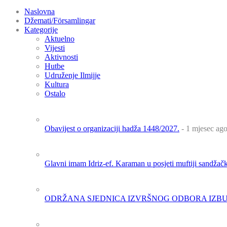
Naslovna
Džemati/Församlingar
Kategorije
Aktuelno
Vijesti
Aktivnosti
Hutbe
Udruženje Ilmijje
Kultura
Ostalo
Obavijest o organizaciji hadža 1448/2027.
- 1 mjesec ag
Glavni imam Idriz-ef. Karaman u posjeti muftiji sandža
ODRŽANA SJEDNICA IZVRŠNOG ODBORA IZBU