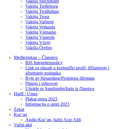
Vaktija Stockholm
Vaktija Trelleborg
Vaktija Trollhättan
Vaktija Trosa
Vaktija Varberg
Vaktija Vetlanda
Vaktija Värnamo
Vaktija Västerås
Vaktija Växjö
Vaktija Örebro
Medlemskap – Članstvo
BIS Integritetspolicy
Link za ulazak u korisnički profil, iščlanjenje i
ažuriranje podataka
Byte av församling/Promjena džemata
Pitanja i odgovori
Utträde ur Samfundet/Ispis iz članstva
Hadž / Umra
Plakat umra 2023
Informacija o umri 2023
Zekat
Kur’an
Audio Kur’an, hafiz Aziz Alili
Važni akti