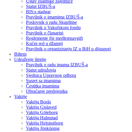
Ustav Islamske zajednice
Statut IZBUŠ-a
BIS:s stadgar
Pravilnik o imamima IZBUŠ-a
Poslovnik o radu Skupštine
Pravilnik o Vakufskom fondu
Pravilnik o članarini
Reglemente för medlemsavgift
Kućni red u džamiji
Pravilnik o organiziranju IZ u BiH u dijaspori
Bilteni
Udruženje ilmijje
Pravilnik o radu imama IZBUŠ-a
Statut udruženja
Sjednica Upravnog odbora
Susret sa imamima
Čestitka imamima
Obraćanje predsjenika
Vaktije
Vaktija Borås
Vaktija Gislaved
Vaktija Göteborg
Vaktija Halmstad
Vaktija Helsingborg
Vaktija Jönköping