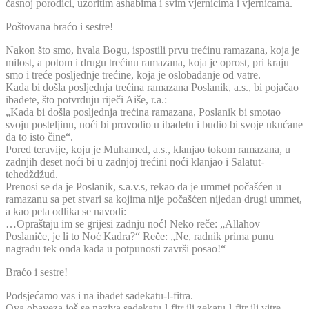
časnoj porodici, uzoritim ashabima i svim vjernicima i vjernicama.
Poštovana braćo i sestre!
Nakon što smo, hvala Bogu, ispostili prvu trećinu ramazana, koja je
milost, a potom i drugu trećinu ramazana, koja je oprost, pri kraju
smo i treće posljednje trećine, koja je oslobađanje od vatre.
Kada bi došla posljednja trećina ramazana Poslanik, a.s., bi pojačao
ibadete, što potvrđuju riječi Aiše, r.a.:
„Kada bi došla posljednja trećina ramazana, Poslanik bi smotao
svoju posteljinu, noći bi provodio u ibadetu i budio bi svoje ukućane
da to isto čine“.
Pored teravije, koju je Muhamed, a.s., klanjao tokom ramazana, u
zadnjih deset noći bi u zadnjoj trećini noći klanjao i Salatut-
tehedždžud.
Prenosi se da je Poslanik, s.a.v.s, rekao da je ummet počašćen u
ramazanu sa pet stvari sa kojima nije počašćen nijedan drugi ummet,
a kao peta odlika se navodi:
…Opraštaju im se grijesi zadnju noć! Neko reče: „Allahov
Poslaniče, je li to Noć Kadra?“ Reče: „Ne, radnik prima punu
nagradu tek onda kada u potpunosti završi posao!“
Braćo i sestre!
Podsjećamo vas i na ibadet sadekatu-l-fitra.
Ova obaveza još se naziva sadekatu-l-fitr ili zekatu-l-fitr ili vitre.