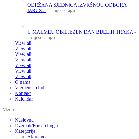
ODRŽANA SJEDNICA IZVRŠNOG ODBORA
IZBUŠ-a
- 1 mjesec ago
U MALMEU OBILJEŽEN DAN BIJELIH TRAKA
-
2 mjeseca ago
View all
View all
View all
View all
View all
View all
View all
O nama
Vremenska linija
Kontakt
Kalendar
Menu
Naslovna
Džemati/Församlingar
Kategorije
Aktuelno