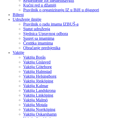
Reglemente för medlemsavgift
Kućni red u džamiji
Pravilnik o organiziranju IZ u BiH u dijaspori
Bilteni
Udruženje ilmijje
Pravilnik o radu imama IZBUŠ-a
Statut udruženja
Sjednica Upravnog odbora
Susret sa imamima
Čestitka imamima
Obraćanje predsjenika
Vaktije
Vaktija Borås
Vaktija Gislaved
Vaktija Göteborg
Vaktija Halmstad
Vaktija Helsingborg
Vaktija Jönköping
Vaktija Kalmar
Vaktija Landskrona
Vaktija Linköping
Vaktija Malmö
Vaktija Motala
Vaktija Norrköping
Vaktija Oskarshamn