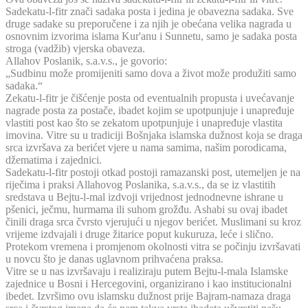
Sadekatu-l-fitr znači sadaka posta i jedina je obavezna sadaka. Sve
druge sadake su preporučene i za njih je obećana velika nagrada u
osnovnim izvorima islama Kur'anu i Sunnetu, samo je sadaka posta
stroga (vadžib) vjerska obaveza.
Allahov Poslanik, s.a.v.s., je govorio:
„Sudbinu može promijeniti samo dova a život može produžiti samo
sadaka.“
Zekatu-l-fitr je čišćenje posta od eventualnih propusta i uvećavanje
nagrade posta za postače, ibadet kojim se upotpunjuje i unapređuje
vlastiti post kao što se zekatom upotpunjuje i unapređuje vlastita
imovina. Vitre su u tradiciji Bošnjaka islamska dužnost koja se draga
srca izvršava za berićet vjere u nama samima, našim porodicama,
džematima i zajednici.
Sadekatu-l-fitr postoji otkad postoji ramazanski post, utemeljen je na
riječima i praksi Allahovog Poslanika, s.a.v.s., da se iz vlastitih
sredstava u Bejtu-l-mal izdvoji vrijednost jednodnevne ishrane u
pšenici, ječmu, hurmama ili suhom grožđu. Ashabi su ovaj ibadet
činili draga srca čvrsto vjerujući u njegov berićet. Muslimani su kroz
vrijeme izdvajali i druge žitarice poput kukuruza, leće i slično.
Protekom vremena i promjenom okolnosti vitra se počinju izvršavati
u novcu što je danas uglavnom prihvaćena praksa.
Vitre se u nas izvršavaju i realiziraju putem Bejtu-l-mala Islamske
zajednice u Bosni i Hercegovini, organizirano i kao institucionalni
ibedet. Izvršimo ovu islamsku dužnost prije Bajram-namaza draga