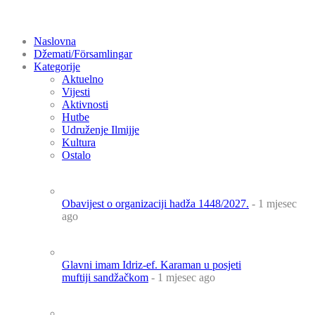
Naslovna
Džemati/Församlingar
Kategorije
Aktuelno
Vijesti
Aktivnosti
Hutbe
Udruženje Ilmijje
Kultura
Ostalo
Obavijest o organizaciji hadža 1448/2027.
- 1 mjesec
ago
Glavni imam Idriz-ef. Karaman u posjeti
muftiji sandžačkom
- 1 mjesec ago