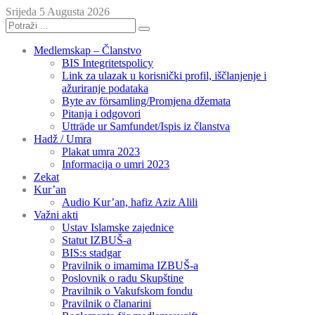
Srijeda 5 Augusta 2026
Medlemskap – Članstvo
BIS Integritetspolicy
Link za ulazak u korisnički profil, iščlanjenje i
ažuriranje podataka
Byte av församling/Promjena džemata
Pitanja i odgovori
Utträde ur Samfundet/Ispis iz članstva
Hadž / Umra
Plakat umra 2023
Informacija o umri 2023
Zekat
Kur’an
Audio Kur’an, hafiz Aziz Alili
Važni akti
Ustav Islamske zajednice
Statut IZBUŠ-a
BIS:s stadgar
Pravilnik o imamima IZBUŠ-a
Poslovnik o radu Skupštine
Pravilnik o Vakufskom fondu
Pravilnik o članarini