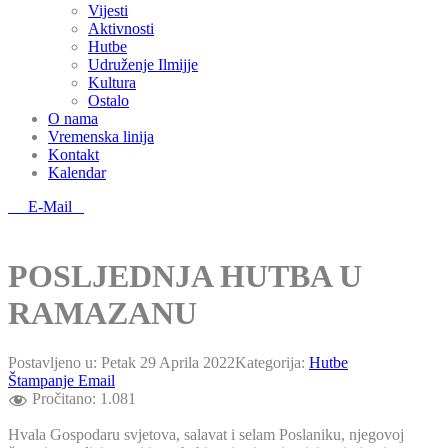
Vijesti
Aktivnosti
Hutbe
Udruženje Ilmijje
Kultura
Ostalo
O nama
Vremenska linija
Kontakt
Kalendar
E-Mail
POSLJEDNJA HUTBA U
RAMAZANU
Postavljeno u:
Petak 29 Aprila 2022
Kategorija:
Hutbe
Štampanje
Email
Pročitano:
1.081
Hvala Gospodaru svjetova, salavat i selam Poslaniku, njegovoj