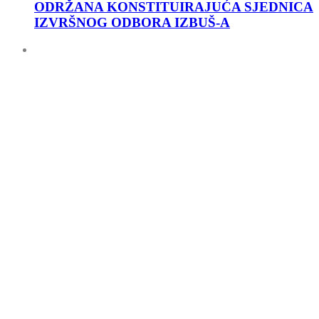
ODRŽANA KONSTITUIRAJUĆA SJEDNICA
IZVRŠNOG ODBORA IZBUŠ-A