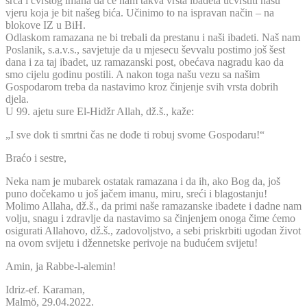
srca i čvrstog imana da će nam takva vrsta ibadeta učvrstiti našu
vjeru koja je bit našeg bića. Učinimo to na ispravan način – na
blokove IZ u BiH.
Odlaskom ramazana ne bi trebali da prestanu i naši ibadeti. Naš nam
Poslanik, s.a.v.s., savjetuje da u mjesecu ševvalu postimo još šest
dana i za taj ibadet, uz ramazanski post, obećava nagradu kao da
smo cijelu godinu postili. A nakon toga našu vezu sa našim
Gospodarom treba da nastavimo kroz činjenje svih vrsta dobrih
djela.
U 99. ajetu sure El-Hidžr Allah, dž.š., kaže:
„I sve dok ti smrtni čas ne dođe ti robuj svome Gospodaru!“
Braćo i sestre,
Neka nam je mubarek ostatak ramazana i da ih, ako Bog da, još
puno dočekamo u još jačem imanu, miru, sreći i blagostanju!
Molimo Allaha, dž.š., da primi naše ramazanske ibadete i dadne nam
volju, snagu i zdravlje da nastavimo sa činjenjem onoga čime ćemo
osigurati Allahovo, dž.š., zadovoljstvo, a sebi priskrbiti ugodan život
na ovom svijetu i džennetske perivoje na budućem svijetu!
Amin, ja Rabbe-l-alemin!
Idriz-ef. Karaman,
Malmö, 29.04.2022.