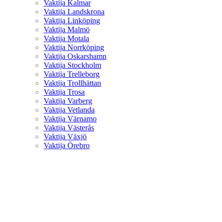
Vaktija Kalmar
Vaktija Landskrona
Vaktija Linköping
Vaktija Malmö
Vaktija Motala
Vaktija Norrköping
Vaktija Oskarshamn
Vaktija Stockholm
Vaktija Trelleborg
Vaktija Trollhättan
Vaktija Trosa
Vaktija Varberg
Vaktija Vetlanda
Vaktija Värnamo
Vaktija Västerås
Vaktija Växjö
Vaktija Örebro