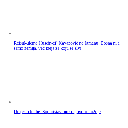
Reisul-ulema Husein-ef. Kavazović na Igmanu: Bosna nije
samo zemlja, već ideja za koju se živi
Umjesto hutbe: Suprotstavimo se govoru mržnje