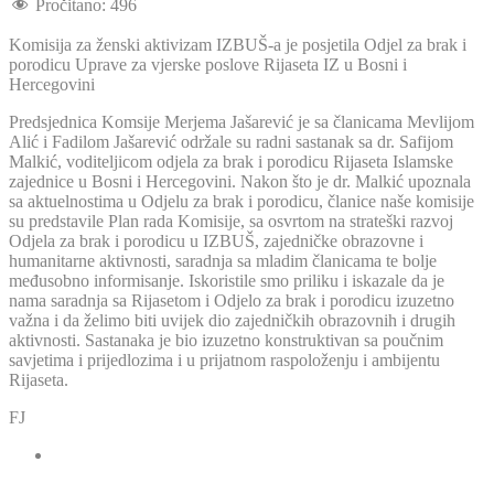
Pročitano:
496
Komisija za ženski aktivizam IZBUŠ-a je posjetila Odjel za brak i
porodicu Uprave za vjerske poslove Rijaseta IZ u Bosni i
Hercegovini
Predsjednica Komsije Merjema Jašarević je sa članicama Mevlijom
Alić i Fadilom Jašarević održale su radni sastanak sa dr. Safijom
Malkić, voditeljicom odjela za brak i porodicu Rijaseta Islamske
zajednice u Bosni i Hercegovini. Nakon što je dr. Malkić upoznala
sa aktuelnostima u Odjelu za brak i porodicu, članice naše komisije
su predstavile Plan rada Komisije, sa osvrtom na strateški razvoj
Odjela za brak i porodicu u IZBUŠ, zajedničke obrazovne i
humanitarne aktivnosti, saradnja sa mladim članicama te bolje
međusobno informisanje. Iskoristile smo priliku i iskazale da je
nama saradnja sa Rijasetom i Odjelo za brak i porodicu izuzetno
važna i da želimo biti uvijek dio zajedničkih obrazovnih i drugih
aktivnosti. Sastanaka je bio izuzetno konstruktivan sa poučnim
savjetima i prijedlozima i u prijatnom raspoloženju i ambijentu
Rijaseta.
FJ