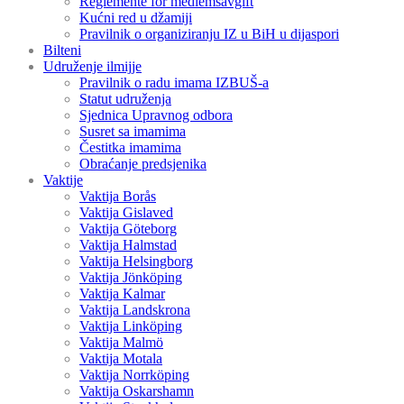
Reglemente för medlemsavgift
Kućni red u džamiji
Pravilnik o organiziranju IZ u BiH u dijaspori
Bilteni
Udruženje ilmijje
Pravilnik o radu imama IZBUŠ-a
Statut udruženja
Sjednica Upravnog odbora
Susret sa imamima
Čestitka imamima
Obraćanje predsjenika
Vaktije
Vaktija Borås
Vaktija Gislaved
Vaktija Göteborg
Vaktija Halmstad
Vaktija Helsingborg
Vaktija Jönköping
Vaktija Kalmar
Vaktija Landskrona
Vaktija Linköping
Vaktija Malmö
Vaktija Motala
Vaktija Norrköping
Vaktija Oskarshamn