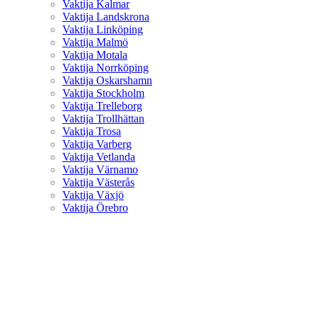
Vaktija Kalmar
Vaktija Landskrona
Vaktija Linköping
Vaktija Malmö
Vaktija Motala
Vaktija Norrköping
Vaktija Oskarshamn
Vaktija Stockholm
Vaktija Trelleborg
Vaktija Trollhättan
Vaktija Trosa
Vaktija Varberg
Vaktija Vetlanda
Vaktija Värnamo
Vaktija Västerås
Vaktija Växjö
Vaktija Örebro