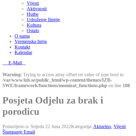
Vijesti
Aktivnosti
Hutbe
Udruženje Ilmijje
Kultura
Ostalo
O nama
Vremenska linija
Kontakt
Kalendar
E-Mail
Warning
: Trying to access array offset on value of type bool in
/var/www/izb.se/public_html/wp-content/themes/IZB-
SWE/framework/functions/momizat_functions.php
on line
108
Posjeta Odjelu za brak i
porodicu
Postavljeno u:
Srijeda 22 Juna 2022
Kategorija:
Aktuelno
,
Vijesti
Štampanje
Email