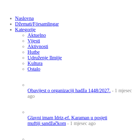
Naslovna
Džemati/Församlingar
Kategorije
Aktuelno
Vijesti
Aktivnosti
Hutbe
Udruženje Ilmijje
Kultura
Ostalo
Obavijest o organizaciji hadža 1448/2027.
- 1 mjesec
ago
Glavni imam Idriz-ef. Karaman u posjeti
muftiji sandžačkom
- 1 mjesec ago