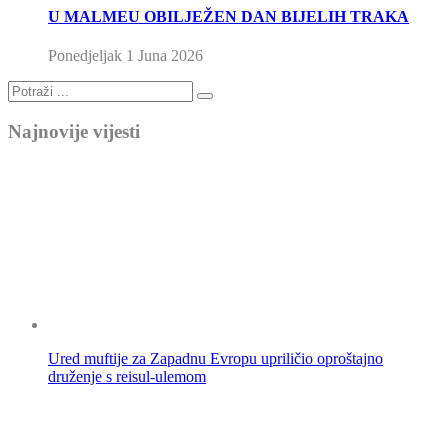
U MALMEU OBILJEŽEN DAN BIJELIH TRAKA
Ponedjeljak 1 Juna 2026
Najnovije vijesti
Ured muftije za Zapadnu Evropu upriličio oproštajno
druženje s reisul-ulemom