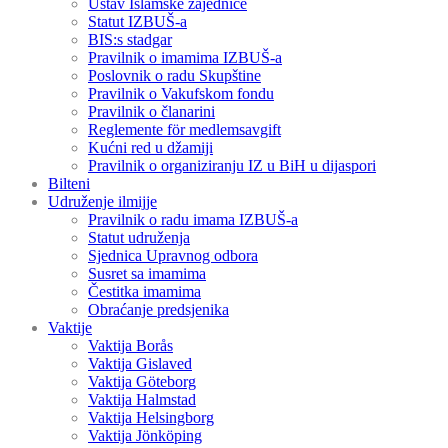
Ustav Islamske zajednice
Statut IZBUŠ-a
BIS:s stadgar
Pravilnik o imamima IZBUŠ-a
Poslovnik o radu Skupštine
Pravilnik o Vakufskom fondu
Pravilnik o članarini
Reglemente för medlemsavgift
Kućni red u džamiji
Pravilnik o organiziranju IZ u BiH u dijaspori
Bilteni
Udruženje ilmijje
Pravilnik o radu imama IZBUŠ-a
Statut udruženja
Sjednica Upravnog odbora
Susret sa imamima
Čestitka imamima
Obraćanje predsjenika
Vaktije
Vaktija Borås
Vaktija Gislaved
Vaktija Göteborg
Vaktija Halmstad
Vaktija Helsingborg
Vaktija Jönköping