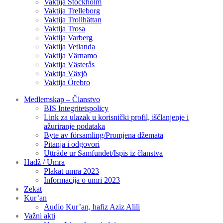
Vaktija Stockholm
Vaktija Trelleborg
Vaktija Trollhättan
Vaktija Trosa
Vaktija Varberg
Vaktija Vetlanda
Vaktija Värnamo
Vaktija Västerås
Vaktija Växjö
Vaktija Örebro
Medlemskap – Članstvo
BIS Integritetspolicy
Link za ulazak u korisnički profil, iščlanjenje i
ažuriranje podataka
Byte av församling/Promjena džemata
Pitanja i odgovori
Utträde ur Samfundet/Ispis iz članstva
Hadž / Umra
Plakat umra 2023
Informacija o umri 2023
Zekat
Kur’an
Audio Kur’an, hafiz Aziz Alili
Važni akti