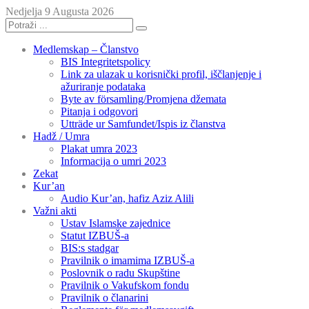
Nedjelja 9 Augusta 2026
Medlemskap – Članstvo
BIS Integritetspolicy
Link za ulazak u korisnički profil, iščlanjenje i
ažuriranje podataka
Byte av församling/Promjena džemata
Pitanja i odgovori
Utträde ur Samfundet/Ispis iz članstva
Hadž / Umra
Plakat umra 2023
Informacija o umri 2023
Zekat
Kur’an
Audio Kur’an, hafiz Aziz Alili
Važni akti
Ustav Islamske zajednice
Statut IZBUŠ-a
BIS:s stadgar
Pravilnik o imamima IZBUŠ-a
Poslovnik o radu Skupštine
Pravilnik o Vakufskom fondu
Pravilnik o članarini