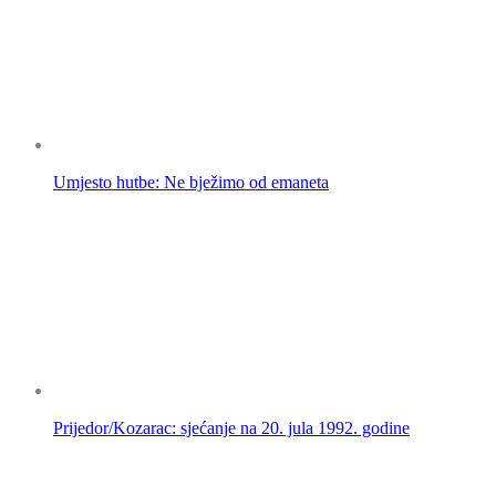
Umjesto hutbe: Ne bježimo od emaneta
Prijedor/Kozarac: sjećanje na 20. jula 1992. godine