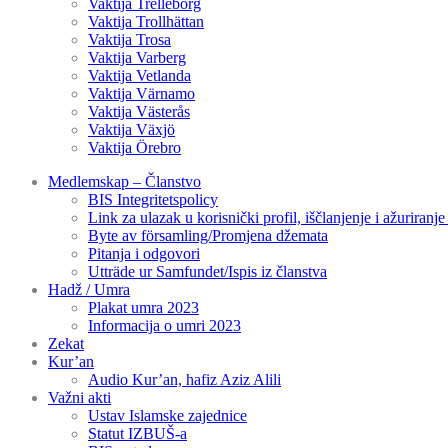
Vaktija Trelleborg
Vaktija Trollhättan
Vaktija Trosa
Vaktija Varberg
Vaktija Vetlanda
Vaktija Värnamo
Vaktija Västerås
Vaktija Växjö
Vaktija Örebro
Medlemskap – Članstvo
BIS Integritetspolicy
Link za ulazak u korisnički profil, iščlanjenje i ažuriranj
Byte av församling/Promjena džemata
Pitanja i odgovori
Utträde ur Samfundet/Ispis iz članstva
Hadž / Umra
Plakat umra 2023
Informacija o umri 2023
Zekat
Kur’an
Audio Kur’an, hafiz Aziz Alili
Važni akti
Ustav Islamske zajednice
Statut IZBUŠ-a