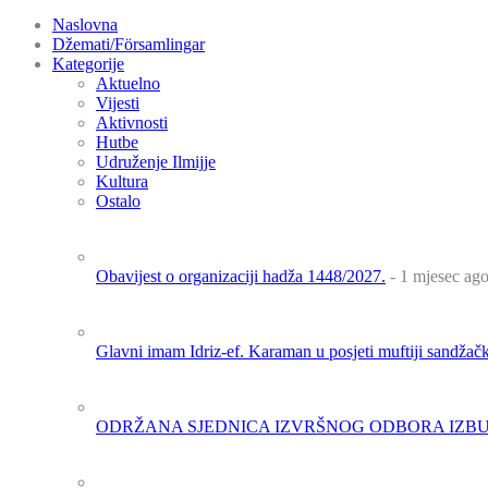
Naslovna
Džemati/Församlingar
Kategorije
Aktuelno
Vijesti
Aktivnosti
Hutbe
Udruženje Ilmijje
Kultura
Ostalo
Obavijest o organizaciji hadža 1448/2027.
- 1 mjesec ag
Glavni imam Idriz-ef. Karaman u posjeti muftiji sandža
ODRŽANA SJEDNICA IZVRŠNOG ODBORA IZBU