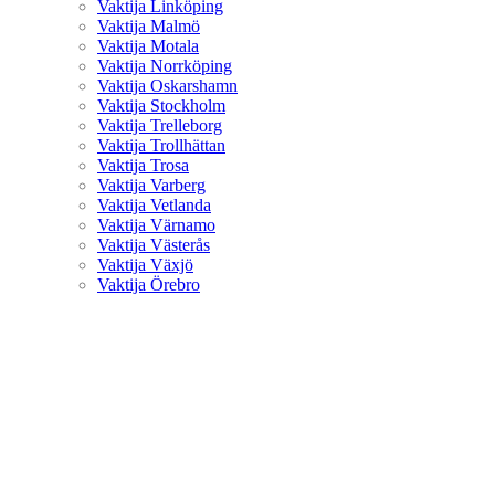
Vaktija Linköping
Vaktija Malmö
Vaktija Motala
Vaktija Norrköping
Vaktija Oskarshamn
Vaktija Stockholm
Vaktija Trelleborg
Vaktija Trollhättan
Vaktija Trosa
Vaktija Varberg
Vaktija Vetlanda
Vaktija Värnamo
Vaktija Västerås
Vaktija Växjö
Vaktija Örebro