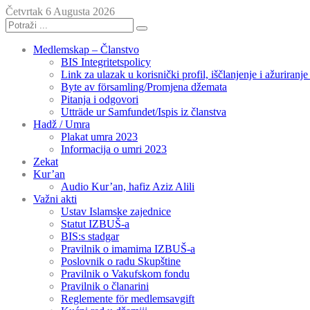
Četvrtak 6 Augusta 2026
Medlemskap – Članstvo
BIS Integritetspolicy
Link za ulazak u korisnički profil, iščlanjenje i ažuriranj
Byte av församling/Promjena džemata
Pitanja i odgovori
Utträde ur Samfundet/Ispis iz članstva
Hadž / Umra
Plakat umra 2023
Informacija o umri 2023
Zekat
Kur’an
Audio Kur’an, hafiz Aziz Alili
Važni akti
Ustav Islamske zajednice
Statut IZBUŠ-a
BIS:s stadgar
Pravilnik o imamima IZBUŠ-a
Poslovnik o radu Skupštine
Pravilnik o Vakufskom fondu
Pravilnik o članarini
Reglemente för medlemsavgift