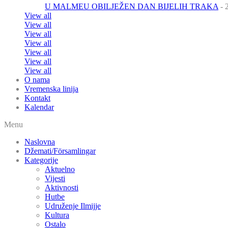
U MALMEU OBILJEŽEN DAN BIJELIH TRAKA
- 
View all
View all
View all
View all
View all
View all
View all
O nama
Vremenska linija
Kontakt
Kalendar
Menu
Naslovna
Džemati/Församlingar
Kategorije
Aktuelno
Vijesti
Aktivnosti
Hutbe
Udruženje Ilmijje
Kultura
Ostalo