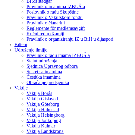
BIS:s stadgar
Pravilnik o imamima IZBUŠ-a
Poslovnik o radu Skupštine
Pravilnik o Vakufskom fondu
Pravilnik o članarini
Reglemente för medlemsavgift
Kućni red u džamiji
Pravilnik o organiziranju IZ u BiH u dijaspori
Bilteni
Udruženje ilmijje
Pravilnik o radu imama IZBUŠ-a
Statut udruženja
Sjednica Upravnog odbora
Susret sa imamima
Čestitka imamima
Obraćanje predsjenika
Vaktije
Vaktija Borås
Vaktija Gislaved
Vaktija Göteborg
Vaktija Halmstad
Vaktija Helsingborg
Vaktija Jönköping
Vaktija Kalmar
Vaktija Landskrona