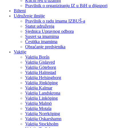
Kućni red u džamiji
Pravilnik o organiziranju IZ u BiH u dijaspori
Bilteni
Udruženje ilmijje
Pravilnik o radu imama IZBUŠ-a
Statut udruženja
Sjednica Upravnog odbora
Susret sa imamima
Čestitka imamima
Obraćanje predsjenika
Vaktije
Vaktija Borås
Vaktija Gislaved
Vaktija Göteborg
Vaktija Halmstad
Vaktija Helsingborg
Vaktija Jönköping
Vaktija Kalmar
Vaktija Landskrona
Vaktija Linköping
Vaktija Malmö
Vaktija Motala
Vaktija Norrköping
Vaktija Oskarshamn
Vaktija Stockholm