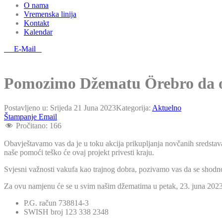
O nama
Vremenska linija
Kontakt
Kalendar
E-Mail
Pomozimo Džematu Örebro da ot
Postavljeno u:
Srijeda 21 Juna 2023
Kategorija:
Aktuelno
Štampanje
Email
Pročitano:
166
Obavještavamo vas da je u toku akcija prikupljanja novčanih sredstav
naše pomoći teško će ovaj projekt privesti kraju.
Svjesni važnosti vakufa kao trajnog dobra, pozivamo vas da se shodno
Za ovu namjenu će se u svim našim džematima u petak, 23. juna 2023.,
P.G. račun 738814-3
SWISH broj 123 338 2348