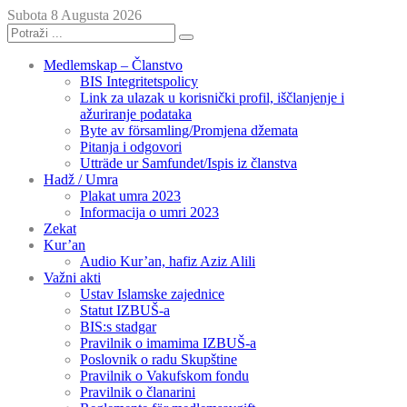
Subota 8 Augusta 2026
Medlemskap – Članstvo
BIS Integritetspolicy
Link za ulazak u korisnički profil, iščlanjenje i
ažuriranje podataka
Byte av församling/Promjena džemata
Pitanja i odgovori
Utträde ur Samfundet/Ispis iz članstva
Hadž / Umra
Plakat umra 2023
Informacija o umri 2023
Zekat
Kur’an
Audio Kur’an, hafiz Aziz Alili
Važni akti
Ustav Islamske zajednice
Statut IZBUŠ-a
BIS:s stadgar
Pravilnik o imamima IZBUŠ-a
Poslovnik o radu Skupštine
Pravilnik o Vakufskom fondu
Pravilnik o članarini