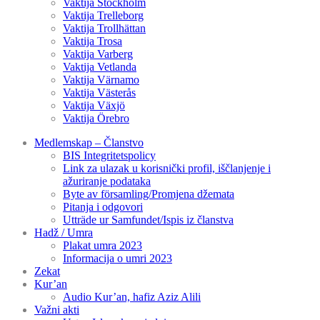
Vaktija Stockholm
Vaktija Trelleborg
Vaktija Trollhättan
Vaktija Trosa
Vaktija Varberg
Vaktija Vetlanda
Vaktija Värnamo
Vaktija Västerås
Vaktija Växjö
Vaktija Örebro
Medlemskap – Članstvo
BIS Integritetspolicy
Link za ulazak u korisnički profil, iščlanjenje i
ažuriranje podataka
Byte av församling/Promjena džemata
Pitanja i odgovori
Utträde ur Samfundet/Ispis iz članstva
Hadž / Umra
Plakat umra 2023
Informacija o umri 2023
Zekat
Kur’an
Audio Kur’an, hafiz Aziz Alili
Važni akti