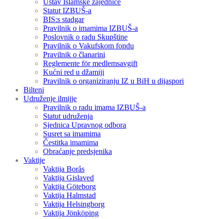
Ustav Islamske zajednice
Statut IZBUŠ-a
BIS:s stadgar
Pravilnik o imamima IZBUŠ-a
Poslovnik o radu Skupštine
Pravilnik o Vakufskom fondu
Pravilnik o članarini
Reglemente för medlemsavgift
Kućni red u džamiji
Pravilnik o organiziranju IZ u BiH u dijaspori
Bilteni
Udruženje ilmijje
Pravilnik o radu imama IZBUŠ-a
Statut udruženja
Sjednica Upravnog odbora
Susret sa imamima
Čestitka imamima
Obraćanje predsjenika
Vaktije
Vaktija Borås
Vaktija Gislaved
Vaktija Göteborg
Vaktija Halmstad
Vaktija Helsingborg
Vaktija Jönköping