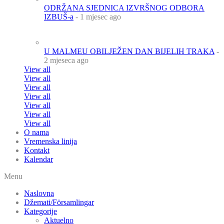
ODRŽANA SJEDNICA IZVRŠNOG ODBORA
IZBUŠ-a
- 1 mjesec ago
U MALMEU OBILJEŽEN DAN BIJELIH TRAKA
-
2 mjeseca ago
View all
View all
View all
View all
View all
View all
View all
O nama
Vremenska linija
Kontakt
Kalendar
Menu
Naslovna
Džemati/Församlingar
Kategorije
Aktuelno