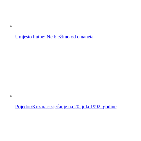
Umjesto hutbe: Ne bježimo od emaneta
Prijedor/Kozarac: sjećanje na 20. jula 1992. godine