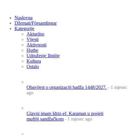
Naslovna
Džemati/Församlingar
Kategorije
Aktuelno
Vijesti
Aktivnosti
Hutbe
Udruženje Ilmijje
Kultura
Ostalo
Obavijest o organizaciji hadža 1448/2027.
- 1 mjesec
ago
Glavni imam Idriz-ef. Karaman u posjeti
muftiji sandžačkom
- 1 mjesec ago