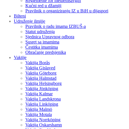
Reglemente för medlemsavgift
Kućni red u džamiji
Pravilnik o organiziranju IZ u BiH u dijaspori
Bilteni
Udruženje ilmijje
Pravilnik o radu imama IZBUŠ-a
Statut udruženja
Sjednica Upravnog odbora
Susret sa imamima
Čestitka imamima
Obraćanje predsjenika
Vaktije
Vaktija Borås
Vaktija Gislaved
Vaktija Göteborg
Vaktija Halmstad
Vaktija Helsingborg
Vaktija Jönköping
Vaktija Kalmar
Vaktija Landskrona
Vaktija Linköping
Vaktija Malmö
Vaktija Motala
Vaktija Norrköping
Vaktija Oskarshamn