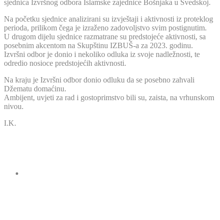
sjednica Izvršnog odbora Islamske zajednice Bošnjaka u Švedskoj.
Na početku sjednice analizirani su izvještaji i aktivnosti iz proteklog
perioda, prilikom čega je izraženo zadovoljstvo svim postignutim.
U drugom dijelu sjednice razmatrane su predstojeće aktivnosti, sa
posebnim akcentom na Skupštinu IZBUŠ-a za 2023. godinu.
Izvršni odbor je donio i nekoliko odluka iz svoje nadležnosti, te
odredio nosioce predstojećih aktivnosti.
Na kraju je Izvršni odbor donio odluku da se posebno zahvali
Džematu domaćinu.
Ambijent, uvjeti za rad i gostoprimstvo bili su, zaista, na vrhunskom
nivou.
I.K.