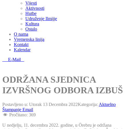
Vijesti
Aktivnosti
Hutbe
Udruženje Ilmijje
Kultura
Ostalo
O nama
Vremenska linija
Kontakt
Kalendar
E-Mail
ODRŽANA SJEDNICA
IZVRŠNOG ODBORA IZBUŠ
Postavljeno u:
Utorak 13 Decembra 2022
Kategorija:
Aktuelno
Štampanje
Email
Pročitano:
369
U nedjelju, 11. decembra 2022. godine, u Örebru je održana