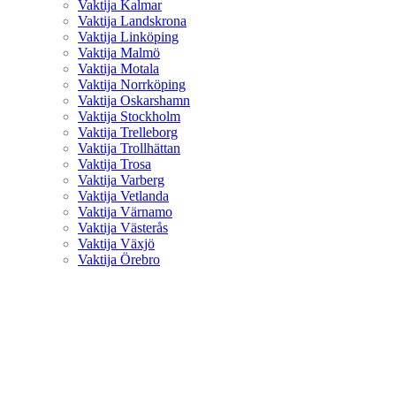
Vaktija Kalmar
Vaktija Landskrona
Vaktija Linköping
Vaktija Malmö
Vaktija Motala
Vaktija Norrköping
Vaktija Oskarshamn
Vaktija Stockholm
Vaktija Trelleborg
Vaktija Trollhättan
Vaktija Trosa
Vaktija Varberg
Vaktija Vetlanda
Vaktija Värnamo
Vaktija Västerås
Vaktija Växjö
Vaktija Örebro