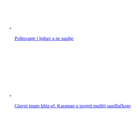
Poštovanje i ljubav a ne nasilje
Glavni imam Idriz-ef. Karaman u posjeti muftiji sandžačkom