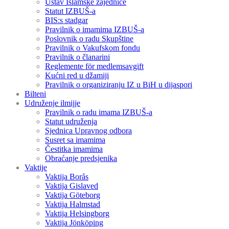
Ustav Islamske zajednice
Statut IZBUŠ-a
BIS:s stadgar
Pravilnik o imamima IZBUŠ-a
Poslovnik o radu Skupštine
Pravilnik o Vakufskom fondu
Pravilnik o članarini
Reglemente för medlemsavgift
Kućni red u džamiji
Pravilnik o organiziranju IZ u BiH u dijaspori
Bilteni
Udruženje ilmijje
Pravilnik o radu imama IZBUŠ-a
Statut udruženja
Sjednica Upravnog odbora
Susret sa imamima
Čestitka imamima
Obraćanje predsjenika
Vaktije
Vaktija Borås
Vaktija Gislaved
Vaktija Göteborg
Vaktija Halmstad
Vaktija Helsingborg
Vaktija Jönköping