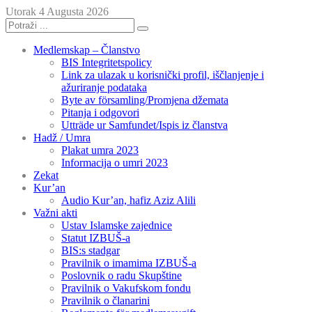
Utorak 4 Augusta 2026
Medlemskap – Članstvo
BIS Integritetspolicy
Link za ulazak u korisnički profil, iščlanjenje i
ažuriranje podataka
Byte av församling/Promjena džemata
Pitanja i odgovori
Utträde ur Samfundet/Ispis iz članstva
Hadž / Umra
Plakat umra 2023
Informacija o umri 2023
Zekat
Kur’an
Audio Kur’an, hafiz Aziz Alili
Važni akti
Ustav Islamske zajednice
Statut IZBUŠ-a
BIS:s stadgar
Pravilnik o imamima IZBUŠ-a
Poslovnik o radu Skupštine
Pravilnik o Vakufskom fondu
Pravilnik o članarini