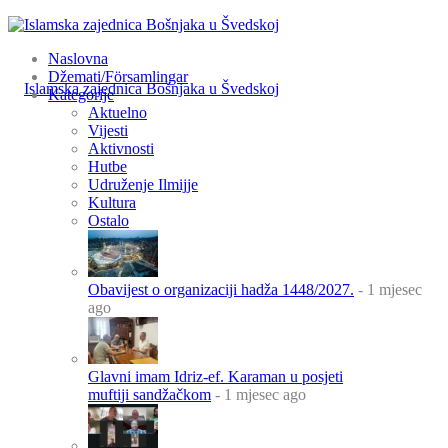
Naslovna
Džemati/Församlingar
Kategorije
Aktuelno
Vijesti
Aktivnosti
Hutbe
Udruženje Ilmijje
Kultura
Ostalo
Obavijest o organizaciji hadža 1448/2027.
- 1 mjesec
ago
Glavni imam Idriz-ef. Karaman u posjeti
muftiji sandžačkom
- 1 mjesec ago