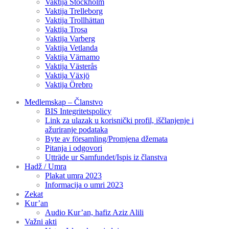
Vaktija Stockholm
Vaktija Trelleborg
Vaktija Trollhättan
Vaktija Trosa
Vaktija Varberg
Vaktija Vetlanda
Vaktija Värnamo
Vaktija Västerås
Vaktija Växjö
Vaktija Örebro
Medlemskap – Članstvo
BIS Integritetspolicy
Link za ulazak u korisnički profil, iščlanjenje i
ažuriranje podataka
Byte av församling/Promjena džemata
Pitanja i odgovori
Utträde ur Samfundet/Ispis iz članstva
Hadž / Umra
Plakat umra 2023
Informacija o umri 2023
Zekat
Kur’an
Audio Kur’an, hafiz Aziz Alili
Važni akti