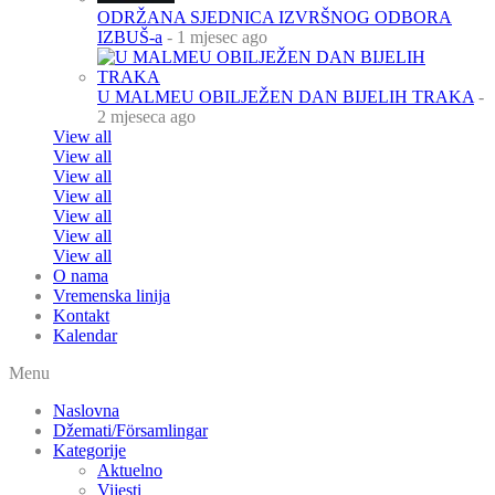
ODRŽANA SJEDNICA IZVRŠNOG ODBORA
IZBUŠ-a
- 1 mjesec ago
U MALMEU OBILJEŽEN DAN BIJELIH TRAKA
-
2 mjeseca ago
View all
View all
View all
View all
View all
View all
View all
O nama
Vremenska linija
Kontakt
Kalendar
Menu
Naslovna
Džemati/Församlingar
Kategorije
Aktuelno
Vijesti