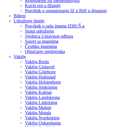
Reglemente för medlemsavgift
Kućni red u džamiji
Pravilnik o organiziranju IZ u BiH u dijaspori
Bilteni
Udruženje ilmijje
Pravilnik o radu imama IZBUŠ-a
Statut udruženja
Sjednica Upravnog odbora
Susret sa imamima
Čestitka imamima
Obraćanje predsjenika
Vaktije
Vaktija Borås
Vaktija Gislaved
Vaktija Göteborg
Vaktija Halmstad
Vaktija Helsingborg
Vaktija Jönköping
Vaktija Kalmar
Vaktija Landskrona
Vaktija Linköping
Vaktija Malmö
Vaktija Motala
Vaktija Norrköping
Vaktija Oskarshamn