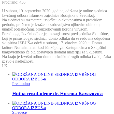
Pročitano:
436
U subotu, 19. septembra 2020. godine, održana je online sjednica
Izvršnog odbora Islamske zajednice Bošnjaka u Švedskoj.
Na sjednici su razmatrani izvještaji o aktivnostima u proteklom
periodu, pri čemu je izraženo zadovoljstvo njihovim obimom,
unatoč poteškoćama prouzrokovanih korona virusom.
Pored toga, Izvršni odbor je, uz saglasnost predsjednika Skupštine,
koji je prisustvovao sjednici, donio odluku da se redovna odgođena
skupština IZBUŠ-a održi u subotu, 17. oktobra 2020. u Domu
kulture Norrahammar kod Jönköpinga. Zastupnicima u Skupštini
blagovremeno će biti dostavljen dodatni materijal za Skupštinu.
Na kraju je Izvršni odbor donio nekoliko drugih odluka i zaključaka
iz svoje nadležnosti.
I.K.
Predhodno
Hutba reisul-uleme dr. Huseina Kavazovića
Slijedeće