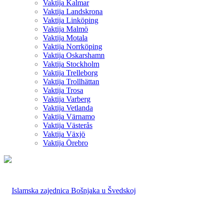
Vaktija Kalmar
Vaktija Landskrona
Vaktija Linköping
Vaktija Malmö
Vaktija Motala
Vaktija Norrköping
Vaktija Oskarshamn
Vaktija Stockholm
Vaktija Trelleborg
Vaktija Trollhättan
Vaktija Trosa
Vaktija Varberg
Vaktija Vetlanda
Vaktija Värnamo
Vaktija Västerås
Vaktija Växjö
Vaktija Örebro