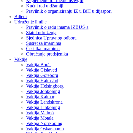
Reglemente för medlemsavgift
Kućni red u džamiji
Pravilnik o organiziranju IZ u BiH u dijaspori
Bilteni
Udruženje ilmijje
Pravilnik o radu imama IZBUŠ-a
Statut udruženja
Sjednica Upravnog odbora
Susret sa imamima
Čestitka imamima
Obraćanje predsjenika
Vaktije
Vaktija Borås
Vaktija Gislaved
Vaktija Göteborg
Vaktija Halmstad
Vaktija Helsingborg
Vaktija Jönköping
Vaktija Kalmar
Vaktija Landskrona
Vaktija Linköping
Vaktija Malmö
Vaktija Motala
Vaktija Norrköping
Vaktija Oskarshamn