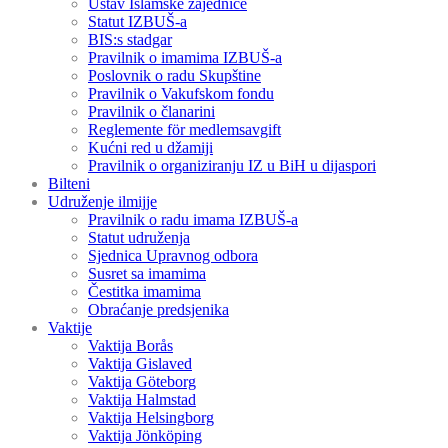
Ustav Islamske zajednice
Statut IZBUŠ-a
BIS:s stadgar
Pravilnik o imamima IZBUŠ-a
Poslovnik o radu Skupštine
Pravilnik o Vakufskom fondu
Pravilnik o članarini
Reglemente för medlemsavgift
Kućni red u džamiji
Pravilnik o organiziranju IZ u BiH u dijaspori
Bilteni
Udruženje ilmijje
Pravilnik o radu imama IZBUŠ-a
Statut udruženja
Sjednica Upravnog odbora
Susret sa imamima
Čestitka imamima
Obraćanje predsjenika
Vaktije
Vaktija Borås
Vaktija Gislaved
Vaktija Göteborg
Vaktija Halmstad
Vaktija Helsingborg
Vaktija Jönköping