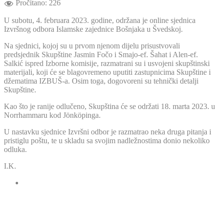
Pročitano:
226
U subotu, 4. februara 2023. godine, održana je online sjednica
Izvršnog odbora Islamske zajednice Bošnjaka u Švedskoj.
Na sjednici, kojoj su u prvom njenom dijelu prisustvovali
predsjednik Skupštine Jasmin Fočo i Smajo-ef. Šahat i Alen-ef.
Salkić ispred Izborne komisije, razmatrani su i usvojeni skupštinski
materijali, koji će se blagovremeno uputiti zastupnicima Skupštine i
džematima IZBUŠ-a. Osim toga, dogovoreni su tehnički detalji
Skupštine.
Kao što je ranije odlučeno, Skupština će se održati 18. marta 2023. u
Norrhammaru kod Jönköpinga.
U nastavku sjednice Izvršni odbor je razmatrao neka druga pitanja i
pristiglu poštu, te u skladu sa svojim nadležnostima donio nekoliko
odluka.
I.K.