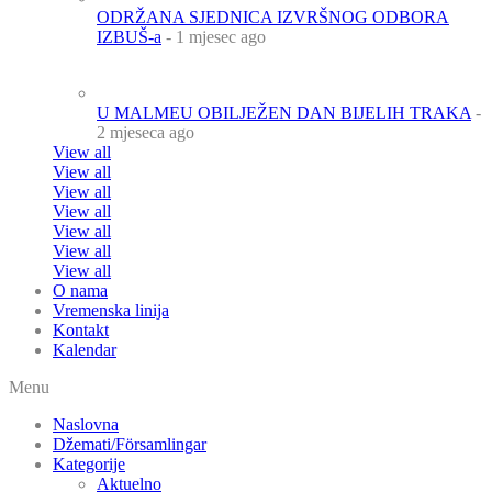
ODRŽANA SJEDNICA IZVRŠNOG ODBORA
IZBUŠ-a
- 1 mjesec ago
U MALMEU OBILJEŽEN DAN BIJELIH TRAKA
-
2 mjeseca ago
View all
View all
View all
View all
View all
View all
View all
O nama
Vremenska linija
Kontakt
Kalendar
Menu
Naslovna
Džemati/Församlingar
Kategorije
Aktuelno