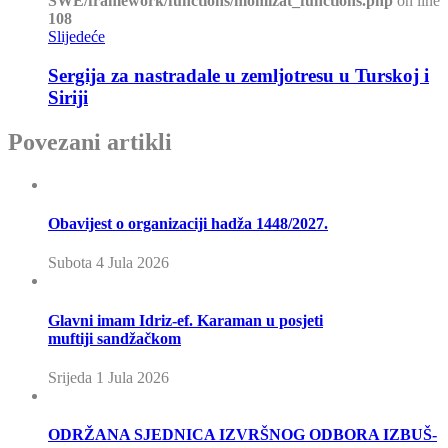
SWE/framework/functions/momizat_functions.php
on line
108
Slijedeće
Sergija za nastradale u zemljotresu u Turskoj i
Siriji
Povezani artikli
Obavijest o organizaciji hadža 1448/2027.
Subota 4 Jula 2026
Glavni imam Idriz-ef. Karaman u posjeti
muftiji sandžačkom
Srijeda 1 Jula 2026
ODRŽANA SJEDNICA IZVRŠNOG ODBORA IZBUŠ-