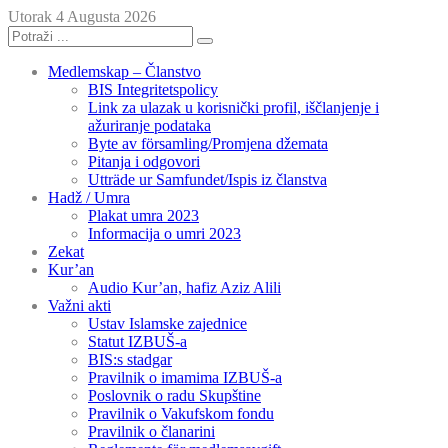
Utorak 4 Augusta 2026
Medlemskap – Članstvo
BIS Integritetspolicy
Link za ulazak u korisnički profil, iščlanjenje i
ažuriranje podataka
Byte av församling/Promjena džemata
Pitanja i odgovori
Utträde ur Samfundet/Ispis iz članstva
Hadž / Umra
Plakat umra 2023
Informacija o umri 2023
Zekat
Kur’an
Audio Kur’an, hafiz Aziz Alili
Važni akti
Ustav Islamske zajednice
Statut IZBUŠ-a
BIS:s stadgar
Pravilnik o imamima IZBUŠ-a
Poslovnik o radu Skupštine
Pravilnik o Vakufskom fondu
Pravilnik o članarini