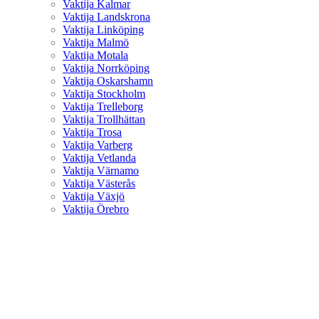
Vaktija Kalmar
Vaktija Landskrona
Vaktija Linköping
Vaktija Malmö
Vaktija Motala
Vaktija Norrköping
Vaktija Oskarshamn
Vaktija Stockholm
Vaktija Trelleborg
Vaktija Trollhättan
Vaktija Trosa
Vaktija Varberg
Vaktija Vetlanda
Vaktija Värnamo
Vaktija Västerås
Vaktija Växjö
Vaktija Örebro