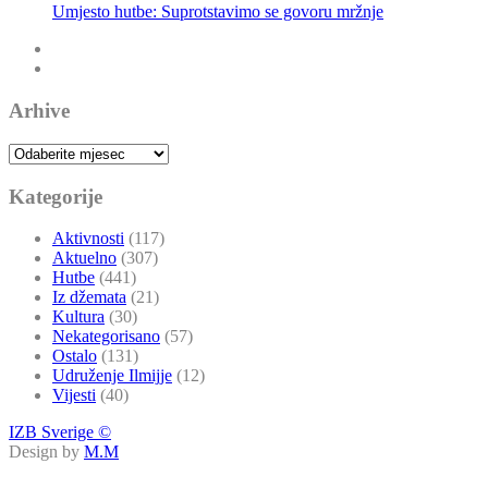
Umjesto hutbe: Ne bježimo od emaneta
Arhive
Arhive
Kategorije
Aktivnosti
(117)
Aktuelno
(307)
Hutbe
(441)
Iz džemata
(21)
Kultura
(30)
Nekategorisano
(57)
Ostalo
(131)
Udruženje Ilmijje
(12)
Vijesti
(40)
IZB Sverige ©
Design by
M.M