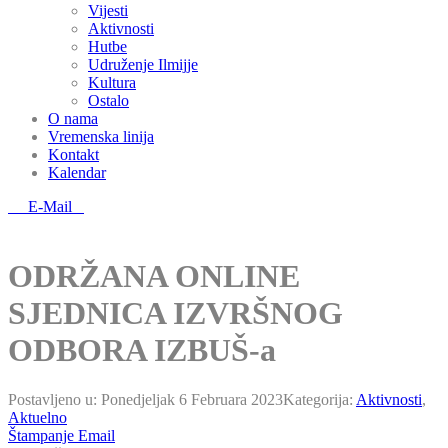
Vijesti
Aktivnosti
Hutbe
Udruženje Ilmijje
Kultura
Ostalo
O nama
Vremenska linija
Kontakt
Kalendar
E-Mail
ODRŽANA ONLINE
SJEDNICA IZVRŠNOG
ODBORA IZBUŠ-a
Postavljeno u:
Ponedjeljak 6 Februara 2023
Kategorija:
Aktivnosti
,
Aktuelno
Štampanje
Email