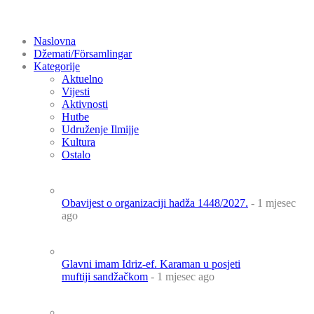
Naslovna
Džemati/Församlingar
Kategorije
Aktuelno
Vijesti
Aktivnosti
Hutbe
Udruženje Ilmijje
Kultura
Ostalo
Obavijest o organizaciji hadža 1448/2027.
- 1 mjesec
ago
Glavni imam Idriz-ef. Karaman u posjeti
muftiji sandžačkom
- 1 mjesec ago