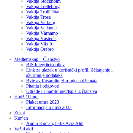
Vaktija Stockholm
Vaktija Trelleborg
Vaktija Trollhättan
Vaktija Trosa
Vaktija Varberg
Vaktija Vetlanda
Vaktija Värnamo
Vaktija Västerås
Vaktija Växjö
Vaktija Örebro
Medlemskap – Članstvo
BIS Integritetspolicy
Link za ulazak u korisnički profil, iščlanjenje i
ažuriranje podataka
Byte av församling/Promjena džemata
Pitanja i odgovori
Utträde ur Samfundet/Ispis iz članstva
Hadž / Umra
Plakat umra 2023
Informacija o umri 2023
Zekat
Kur’an
Audio Kur’an, hafiz Aziz Alili
Važni akti