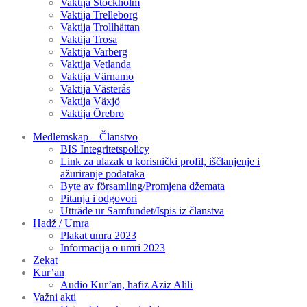
Vaktija Stockholm
Vaktija Trelleborg
Vaktija Trollhättan
Vaktija Trosa
Vaktija Varberg
Vaktija Vetlanda
Vaktija Värnamo
Vaktija Västerås
Vaktija Växjö
Vaktija Örebro
Medlemskap – Članstvo
BIS Integritetspolicy
Link za ulazak u korisnički profil, iščlanjenje i
ažuriranje podataka
Byte av församling/Promjena džemata
Pitanja i odgovori
Utträde ur Samfundet/Ispis iz članstva
Hadž / Umra
Plakat umra 2023
Informacija o umri 2023
Zekat
Kur’an
Audio Kur’an, hafiz Aziz Alili
Važni akti