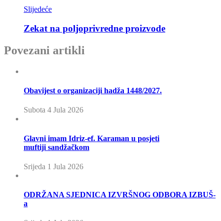
Slijedeće
Zekat na poljoprivredne proizvode
Povezani artikli
Obavijest o organizaciji hadža 1448/2027.
Subota 4 Jula 2026
Glavni imam Idriz-ef. Karaman u posjeti
muftiji sandžačkom
Srijeda 1 Jula 2026
ODRŽANA SJEDNICA IZVRŠNOG ODBORA IZBUŠ-
a