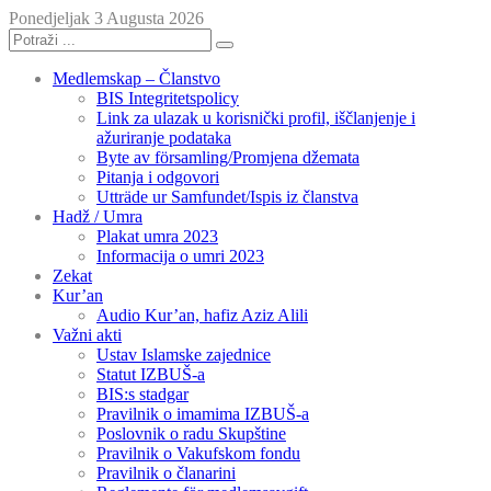
Ponedjeljak 3 Augusta 2026
Medlemskap – Članstvo
BIS Integritetspolicy
Link za ulazak u korisnički profil, iščlanjenje i
ažuriranje podataka
Byte av församling/Promjena džemata
Pitanja i odgovori
Utträde ur Samfundet/Ispis iz članstva
Hadž / Umra
Plakat umra 2023
Informacija o umri 2023
Zekat
Kur’an
Audio Kur’an, hafiz Aziz Alili
Važni akti
Ustav Islamske zajednice
Statut IZBUŠ-a
BIS:s stadgar
Pravilnik o imamima IZBUŠ-a
Poslovnik o radu Skupštine
Pravilnik o Vakufskom fondu
Pravilnik o članarini