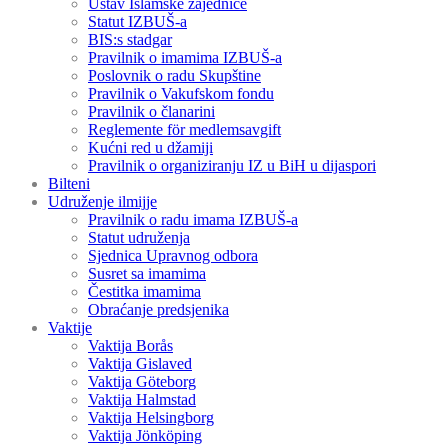
Ustav Islamske zajednice
Statut IZBUŠ-a
BIS:s stadgar
Pravilnik o imamima IZBUŠ-a
Poslovnik o radu Skupštine
Pravilnik o Vakufskom fondu
Pravilnik o članarini
Reglemente för medlemsavgift
Kućni red u džamiji
Pravilnik o organiziranju IZ u BiH u dijaspori
Bilteni
Udruženje ilmijje
Pravilnik o radu imama IZBUŠ-a
Statut udruženja
Sjednica Upravnog odbora
Susret sa imamima
Čestitka imamima
Obraćanje predsjenika
Vaktije
Vaktija Borås
Vaktija Gislaved
Vaktija Göteborg
Vaktija Halmstad
Vaktija Helsingborg
Vaktija Jönköping