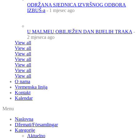
ODRŽANA SJEDNICA IZVRŠNOG ODBORA
IZBUŠ-a
- 1 mjesec ago
U MALMEU OBILJEŽEN DAN BIJELIH TRAKA
-
2 mjeseca ago
View all
View all
View all
View all
View all
View all
View all
O nama
Vremenska linija
Kontakt
Kalendar
Menu
Naslovna
Džemati/Församlingar
Kategorije
Aktuelno