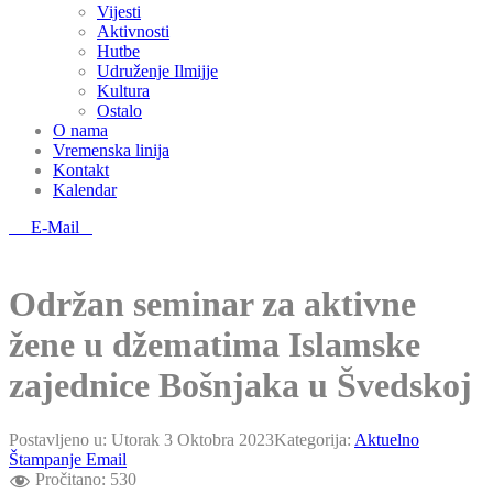
Vijesti
Aktivnosti
Hutbe
Udruženje Ilmijje
Kultura
Ostalo
O nama
Vremenska linija
Kontakt
Kalendar
E-Mail
Održan seminar za aktivne
žene u džematima Islamske
zajednice Bošnjaka u Švedskoj
Postavljeno u:
Utorak 3 Oktobra 2023
Kategorija:
Aktuelno
Štampanje
Email
Pročitano:
530