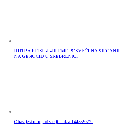
HUTBA REISU-L-ULEME POSVEĆENA SJEĆANJU
NA GENOCID U SREBRENICI
Obavijest o organizaciji hadža 1448/2027.