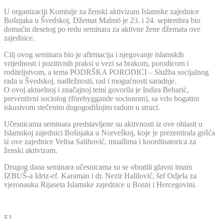
U organizaciji Komisije za ženski aktivizam Islamske zajednice
Bošnjaka u Švedskoj, Džemat Malmö je 23. i 24. septembra bio
domaćin desetog po redu seminara za aktivne žene džemata ove
zajednice.
Cilj ovog seminara bio je afirmacija i njegovanje islamskih
vrijednosti i pozitivnih praksi u vezi sa brakom, porodicom i
roditeljstvom, a tema PODRŠKA PORODICI – Služba socijalnog
rada u Švedskoj, nadležnosti, rad i mogućnosti saradnje.
O ovoj aktuelnoj i značajnoj temi govorila je Indira Beharić,
preventivni sociolog (förebyggande socionom), sa vrlo bogatim
iskustvom stečenim dugogodišnjim radom u struci.
Učesnicama seminara predstavljene su aktivnosti iz ove oblasti u
Islamskoj zajednici Bošnjaka u Norveškoj, koje je prezentirala gošća
iz ove zajednice Velisa Salihović, muallima i koordinatorica za
ženski aktivizam.
Drugog dana seminara učesnicama su se obratili glavni imam
IZBUŠ-a Idriz-ef. Karaman i dr. Nezir Halilović, šef Odjela za
vjeronauku Rijaseta Islamske zajednice u Bosni i Hercegovini.
FJ