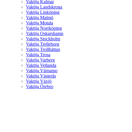
Vaktija Kalmar
Vaktija Landskrona
Vaktija Linköping
Vaktija Malmö
Vaktija Motala
Vaktija Norrköping
Vaktija Oskarshamn
Vaktija Stockholm
Vaktija Trelleborg
Vaktija Trollhättan
Vaktija Trosa
Vaktija Varberg
Vaktija Vetlanda
Vaktija Värnamo
Vaktija Västerås
Vaktija Växjö
Vaktija Örebro