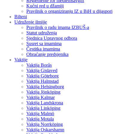
Reglemente för medlemsavgift
Kućni red u džamiji
Pravilnik o organiziranju IZ u BiH u dijaspori
Bilteni
Udruženje ilmijje
Pravilnik o radu imama IZBUŠ-a
Statut udruženja
Sjednica Upravnog odbora
Susret sa imamima
Čestitka imamima
Obraćanje predsjenika
Vaktije
Vaktija Borås
Vaktija Gislaved
Vaktija Göteborg
Vaktija Halmstad
Vaktija Helsingborg
Vaktija Jönköping
Vaktija Kalmar
Vaktija Landskrona
Vaktija Linköping
Vaktija Malmö
Vaktija Motala
Vaktija Norrköping
Vaktija Oskarshamn