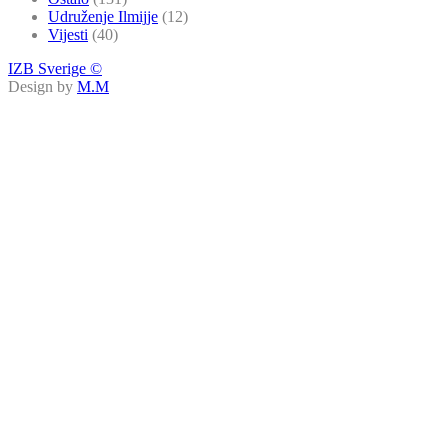
Udruženje Ilmijje
(12)
Vijesti
(40)
IZB Sverige ©
Design by
M.M