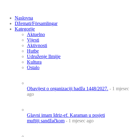
Naslovna
Džemati/Församlingar
Kategorije
Aktuelno
Vijesti
Aktivnosti
Hutbe
Udruženje Ilmijje
Kultura
Ostalo
Obavijest o organizaciji hadža 1448/2027.
- 1 mjesec
ago
Glavni imam Idriz-ef. Karaman u posjeti
muftiji sandžačkom
- 1 mjesec ago