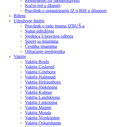
Reglemente för medlemsavgift
Kućni red u džamiji
Pravilnik o organiziranju IZ u BiH u dijaspori
Bilteni
Udruženje ilmijje
Pravilnik o radu imama IZBUŠ-a
Statut udruženja
Sjednica Upravnog odbora
Susret sa imamima
Čestitka imamima
Obraćanje predsjenika
Vaktije
Vaktija Borås
Vaktija Gislaved
Vaktija Göteborg
Vaktija Halmstad
Vaktija Helsingborg
Vaktija Jönköping
Vaktija Kalmar
Vaktija Landskrona
Vaktija Linköping
Vaktija Malmö
Vaktija Motala
Vaktija Norrköping
Vaktija Oskarshamn