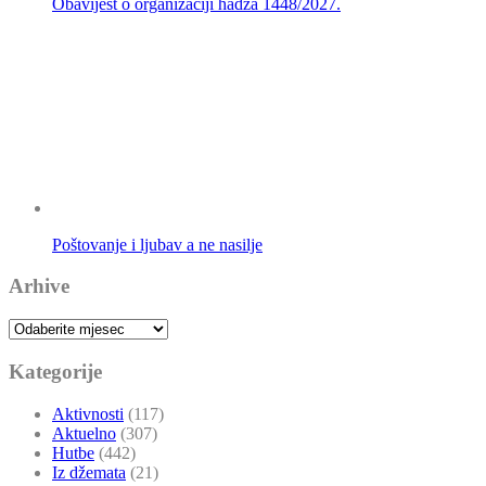
Obavijest o organizaciji hadža 1448/2027.
Poštovanje i ljubav a ne nasilje
Arhive
Arhive
Kategorije
Aktivnosti
(117)
Aktuelno
(307)
Hutbe
(442)
Iz džemata
(21)