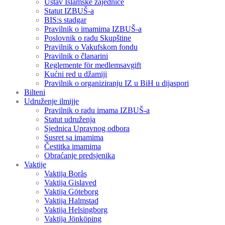
Ustav Islamske zajednice
Statut IZBUŠ-a
BIS:s stadgar
Pravilnik o imamima IZBUŠ-a
Poslovnik o radu Skupštine
Pravilnik o Vakufskom fondu
Pravilnik o članarini
Reglemente för medlemsavgift
Kućni red u džamiji
Pravilnik o organiziranju IZ u BiH u dijaspori
Bilteni
Udruženje ilmijje
Pravilnik o radu imama IZBUŠ-a
Statut udruženja
Sjednica Upravnog odbora
Susret sa imamima
Čestitka imamima
Obraćanje predsjenika
Vaktije
Vaktija Borås
Vaktija Gislaved
Vaktija Göteborg
Vaktija Halmstad
Vaktija Helsingborg
Vaktija Jönköping