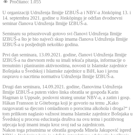
Pročitano:
1.055
U organizaciji Udruženja Ilmijje IZBUŠ-a i NBV-a Jönköping 13. i
14. septembra 2021. godine u Jönköpingu je održan dvodnevni
seminar članova Udruženja Ilmijje IZBUŠ-a.
Seminaru su prisustvovali gotovo svi članovi Udruženja Ilmijje
IZBUŠ-a što je bio najveći skup imama članova Udruženja Ilmijje
IZBUŠ-a u posljednjih nekoliko godina.
Prvi dan seminara, 13.09.2021. godine, članovi Udruženja Ilmijje
IZBUŠ-a na dnevnom redu su imali tekuća pitanja, informacije o
trenutnim i planiranim aktivnostima, novosti iz Islamske zajednice
Bošnjaka u Švedskoj i Islamske zajednice u BiH, kao i javnu
raspravu o nacrtima normativa Udruženja Ilmijje IZBUŠ-a.
Drugi dan seminara, 14.09.2021. godine, članovima Udruženja
Ilmijje IZBUŠ-a putem video linka obratila se gospođa Karin
Hagman iz Uppsale, poslovni strateg unutar NBV-a, a zatim i gosp.
Håkan Fransson iz Göteborga koji je govorio na temu „Kako
razgovarati sa djecom i omladinom o porocima alkohola i droga?“ i
tom prilikom naglasio važnost imama Islamske zajednice Bošnjaka u
Švedskoj u procesu educiranja društva na ovu temu i pozitivnog
utjecaja koji imami imaju kroz svoj rad sa zajednicom.
Nakon toga prisutnima se obratila gospođa Minela Jakupović ispred