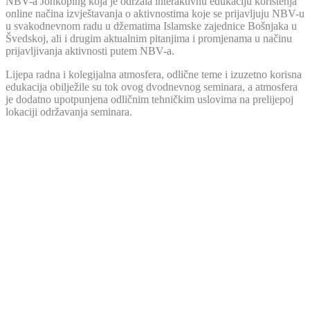
NBV-a Jönköping koja je održala interaktivnu edukaciju korištenja
online načina izvještavanja o aktivnostima koje se prijavljuju NBV-u
u svakodnevnom radu u džematima Islamske zajednice Bošnjaka u
Švedskoj, ali i drugim aktualnim pitanjima i promjenama u načinu
prijavljivanja aktivnosti putem NBV-a.
Lijepa radna i kolegijalna atmosfera, odlične teme i izuzetno korisna
edukacija obilježile su tok ovog dvodnevnog seminara, a atmosfera
je dodatno upotpunjena odličnim tehničkim uslovima na prelijepoj
lokaciji održavanja seminara.