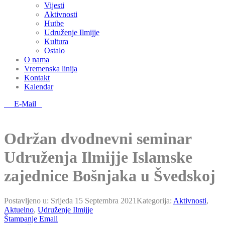
Vijesti
Aktivnosti
Hutbe
Udruženje Ilmijje
Kultura
Ostalo
O nama
Vremenska linija
Kontakt
Kalendar
E-Mail
Održan dvodnevni seminar
Udruženja Ilmijje Islamske
zajednice Bošnjaka u Švedskoj
Postavljeno u:
Srijeda 15 Septembra 2021
Kategorija:
Aktivnosti
,
Aktuelno
,
Udruženje Ilmijje
Štampanje
Email