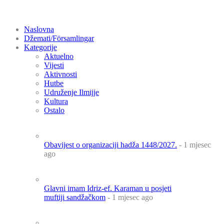
Naslovna
Džemati/Församlingar
Kategorije
Aktuelno
Vijesti
Aktivnosti
Hutbe
Udruženje Ilmijje
Kultura
Ostalo
Obavijest o organizaciji hadža 1448/2027.
- 1 mjesec
ago
Glavni imam Idriz-ef. Karaman u posjeti
muftiji sandžačkom
- 1 mjesec ago