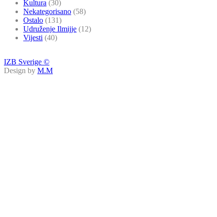
Kultura
(30)
Nekategorisano
(58)
Ostalo
(131)
Udruženje Ilmijje
(12)
Vijesti
(40)
IZB Sverige ©
Design by
M.M