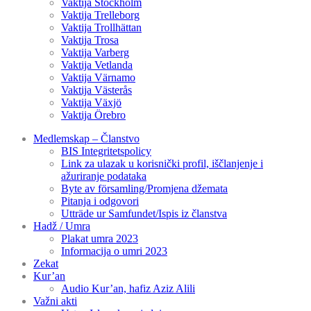
Vaktija Stockholm
Vaktija Trelleborg
Vaktija Trollhättan
Vaktija Trosa
Vaktija Varberg
Vaktija Vetlanda
Vaktija Värnamo
Vaktija Västerås
Vaktija Växjö
Vaktija Örebro
Medlemskap – Članstvo
BIS Integritetspolicy
Link za ulazak u korisnički profil, iščlanjenje i
ažuriranje podataka
Byte av församling/Promjena džemata
Pitanja i odgovori
Utträde ur Samfundet/Ispis iz članstva
Hadž / Umra
Plakat umra 2023
Informacija o umri 2023
Zekat
Kur’an
Audio Kur’an, hafiz Aziz Alili
Važni akti