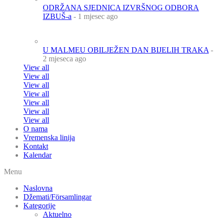
ODRŽANA SJEDNICA IZVRŠNOG ODBORA
IZBUŠ-a
- 1 mjesec ago
U MALMEU OBILJEŽEN DAN BIJELIH TRAKA
-
2 mjeseca ago
View all
View all
View all
View all
View all
View all
View all
O nama
Vremenska linija
Kontakt
Kalendar
Menu
Naslovna
Džemati/Församlingar
Kategorije
Aktuelno