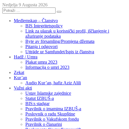
Nedjelja 9 Augusta 2026
Medlemskap – Članstvo
BIS Integritetspolicy
Link za ulazak u korisnički profil, iščlanjenje i
ažuriranje podataka
Byte av församling/Promjena džemata
Pitanja i odgovori
Utträde ur Samfundet/Ispis iz članstva
Hadž / Umra
Plakat umra 2023
Informacija o umri 2023
Zekat
Kur’an
Audio Kur’an, hafiz Aziz Alili
Važni akti
Ustav Islamske zajednice
Statut IZBUŠ-a
BIS:s stadgar
Pravilnik o imamima IZBUŠ-a
Poslovnik o radu Skupštine
Pravilnik o Vakufskom fondu
Pravilnik o članarini