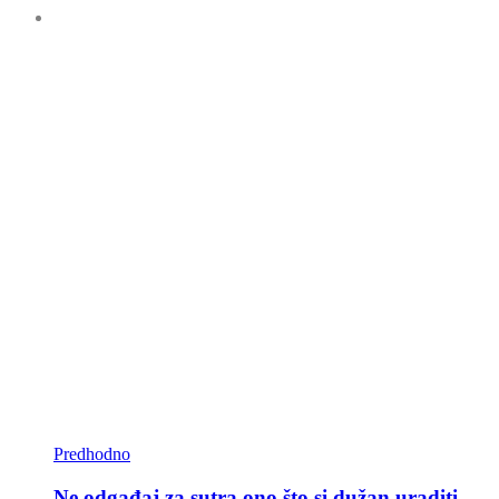
Predhodno
Ne odgađaj za sutra ono što si dužan uraditi