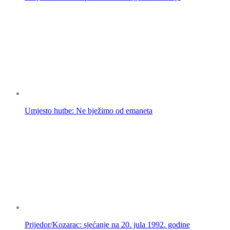
Umjesto hutbe: Ne bježimo od emaneta
Prijedor/Kozarac: sjećanje na 20. jula 1992. godine