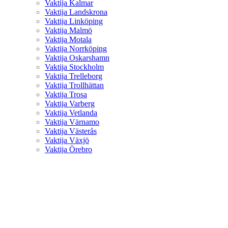
Vaktija Kalmar
Vaktija Landskrona
Vaktija Linköping
Vaktija Malmö
Vaktija Motala
Vaktija Norrköping
Vaktija Oskarshamn
Vaktija Stockholm
Vaktija Trelleborg
Vaktija Trollhättan
Vaktija Trosa
Vaktija Varberg
Vaktija Vetlanda
Vaktija Värnamo
Vaktija Västerås
Vaktija Växjö
Vaktija Örebro