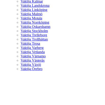
Vaktija Kalmar
Vaktija Landskrona
Vaktija Linköping
Vaktija Malmö
Vaktija Motala
Vaktija Norrköping
Vaktija Oskarshamn
Vaktija Stockholm
Vaktija Trelleborg
Vaktija Trollhättan
Vaktija Trosa
Vaktija Varberg
Vaktija Vetlanda
Vaktija Värnamo
Vaktija Västerås
Vaktija Växjö
Vaktija Örebro