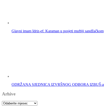
Glavni imam Idriz-ef. Karaman u posjeti muftiji sandžačkom
ODRŽANA SJEDNICA IZVRŠNOG ODBORA IZBUŠ-a
Arhive
Arhive