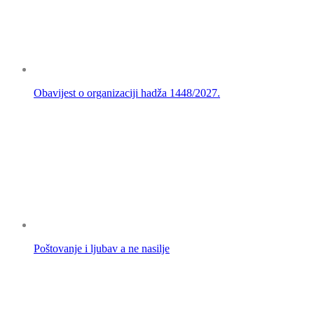
Obavijest o organizaciji hadža 1448/2027.
Poštovanje i ljubav a ne nasilje