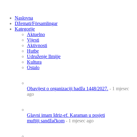
Naslovna
Džemati/Församlingar
Kategorije
Aktuelno
Vijesti
Aktivnosti
Hutbe
Udruženje Ilmijje
Kultura
Ostalo
Obavijest o organizaciji hadža 1448/2027.
- 1 mjesec
ago
Glavni imam Idriz-ef. Karaman u posjeti
muftiji sandžačkom
- 1 mjesec ago