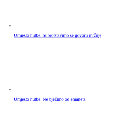
Umjesto hutbe: Suprotstavimo se govoru mržnje
Umjesto hutbe: Ne bježimo od emaneta