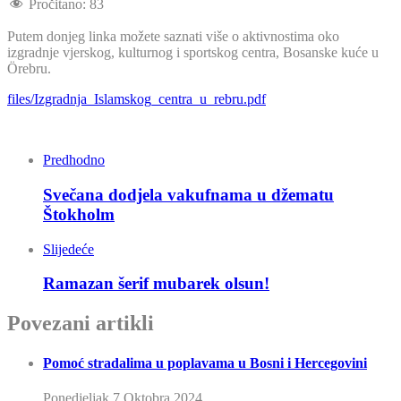
Pročitano:
83
Putem donjeg linka možete saznati više o aktivnostima oko
izgradnje vjerskog, kulturnog i sportskog centra, Bosanske kuće u
Örebru.
files/Izgradnja_Islamskog_centra_u_rebru.pdf
Predhodno
Svečana dodjela vakufnama u džematu
Štokholm
Slijedeće
Ramazan šerif mubarek olsun!
Povezani artikli
Pomoć stradalima u poplavama u Bosni i Hercegovini
Ponedjeljak 7 Oktobra 2024