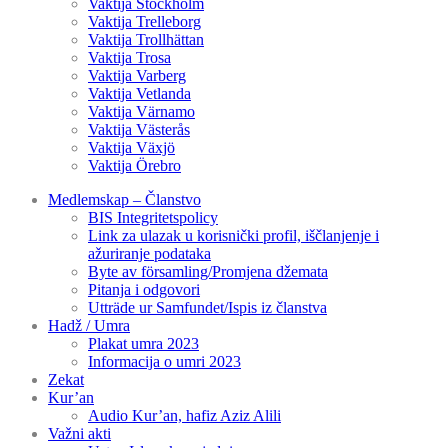
Vaktija Stockholm
Vaktija Trelleborg
Vaktija Trollhättan
Vaktija Trosa
Vaktija Varberg
Vaktija Vetlanda
Vaktija Värnamo
Vaktija Västerås
Vaktija Växjö
Vaktija Örebro
Medlemskap – Članstvo
BIS Integritetspolicy
Link za ulazak u korisnički profil, iščlanjenje i
ažuriranje podataka
Byte av församling/Promjena džemata
Pitanja i odgovori
Utträde ur Samfundet/Ispis iz članstva
Hadž / Umra
Plakat umra 2023
Informacija o umri 2023
Zekat
Kur’an
Audio Kur’an, hafiz Aziz Alili
Važni akti