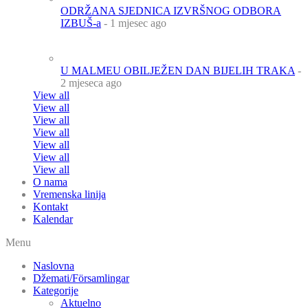
ODRŽANA SJEDNICA IZVRŠNOG ODBORA
IZBUŠ-a
- 1 mjesec ago
U MALMEU OBILJEŽEN DAN BIJELIH TRAKA
-
2 mjeseca ago
View all
View all
View all
View all
View all
View all
View all
O nama
Vremenska linija
Kontakt
Kalendar
Menu
Naslovna
Džemati/Församlingar
Kategorije
Aktuelno