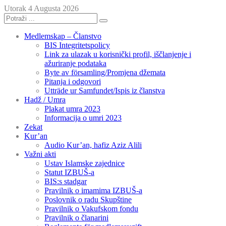
Utorak 4 Augusta 2026
Medlemskap – Članstvo
BIS Integritetspolicy
Link za ulazak u korisnički profil, iščlanjenje i
ažuriranje podataka
Byte av församling/Promjena džemata
Pitanja i odgovori
Utträde ur Samfundet/Ispis iz članstva
Hadž / Umra
Plakat umra 2023
Informacija o umri 2023
Zekat
Kur’an
Audio Kur’an, hafiz Aziz Alili
Važni akti
Ustav Islamske zajednice
Statut IZBUŠ-a
BIS:s stadgar
Pravilnik o imamima IZBUŠ-a
Poslovnik o radu Skupštine
Pravilnik o Vakufskom fondu
Pravilnik o članarini