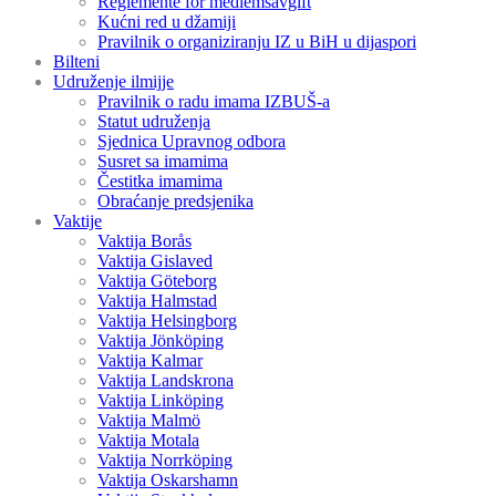
Reglemente för medlemsavgift
Kućni red u džamiji
Pravilnik o organiziranju IZ u BiH u dijaspori
Bilteni
Udruženje ilmijje
Pravilnik o radu imama IZBUŠ-a
Statut udruženja
Sjednica Upravnog odbora
Susret sa imamima
Čestitka imamima
Obraćanje predsjenika
Vaktije
Vaktija Borås
Vaktija Gislaved
Vaktija Göteborg
Vaktija Halmstad
Vaktija Helsingborg
Vaktija Jönköping
Vaktija Kalmar
Vaktija Landskrona
Vaktija Linköping
Vaktija Malmö
Vaktija Motala
Vaktija Norrköping
Vaktija Oskarshamn