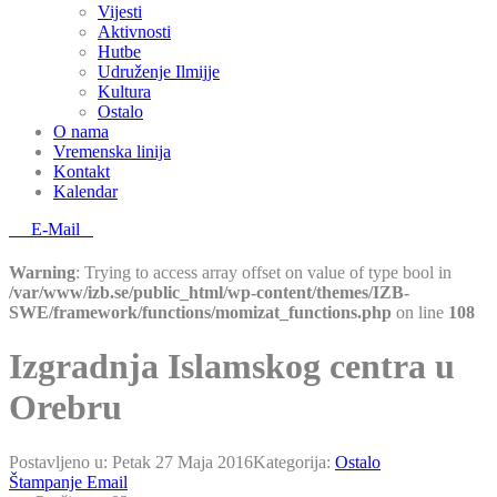
Vijesti
Aktivnosti
Hutbe
Udruženje Ilmijje
Kultura
Ostalo
O nama
Vremenska linija
Kontakt
Kalendar
E-Mail
Warning
: Trying to access array offset on value of type bool in
/var/www/izb.se/public_html/wp-content/themes/IZB-
SWE/framework/functions/momizat_functions.php
on line
108
Izgradnja Islamskog centra u
Оrebru
Postavljeno u:
Petak 27 Maja 2016
Kategorija:
Ostalo
Štampanje
Email