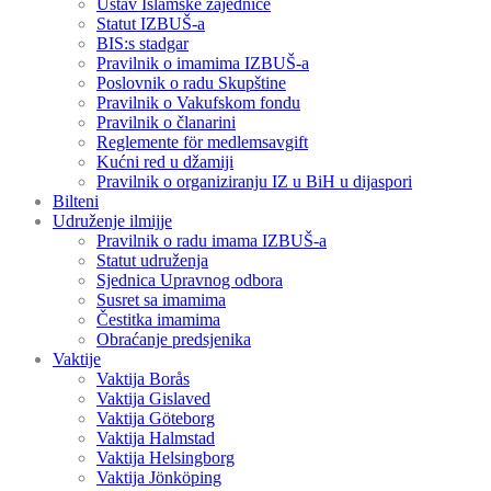
Ustav Islamske zajednice
Statut IZBUŠ-a
BIS:s stadgar
Pravilnik o imamima IZBUŠ-a
Poslovnik o radu Skupštine
Pravilnik o Vakufskom fondu
Pravilnik o članarini
Reglemente för medlemsavgift
Kućni red u džamiji
Pravilnik o organiziranju IZ u BiH u dijaspori
Bilteni
Udruženje ilmijje
Pravilnik o radu imama IZBUŠ-a
Statut udruženja
Sjednica Upravnog odbora
Susret sa imamima
Čestitka imamima
Obraćanje predsjenika
Vaktije
Vaktija Borås
Vaktija Gislaved
Vaktija Göteborg
Vaktija Halmstad
Vaktija Helsingborg
Vaktija Jönköping