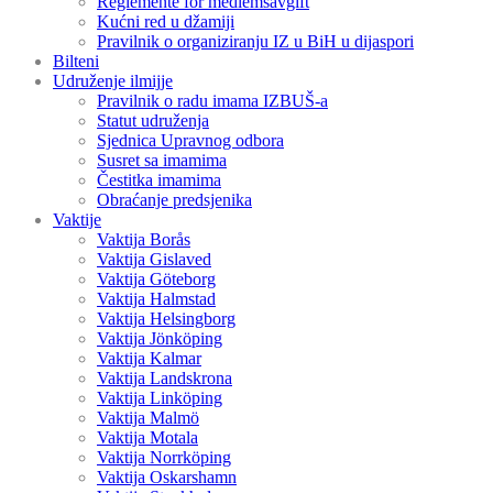
Reglemente för medlemsavgift
Kućni red u džamiji
Pravilnik o organiziranju IZ u BiH u dijaspori
Bilteni
Udruženje ilmijje
Pravilnik o radu imama IZBUŠ-a
Statut udruženja
Sjednica Upravnog odbora
Susret sa imamima
Čestitka imamima
Obraćanje predsjenika
Vaktije
Vaktija Borås
Vaktija Gislaved
Vaktija Göteborg
Vaktija Halmstad
Vaktija Helsingborg
Vaktija Jönköping
Vaktija Kalmar
Vaktija Landskrona
Vaktija Linköping
Vaktija Malmö
Vaktija Motala
Vaktija Norrköping
Vaktija Oskarshamn