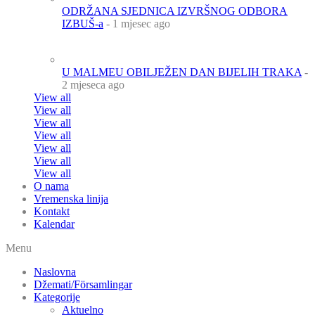
ODRŽANA SJEDNICA IZVRŠNOG ODBORA
IZBUŠ-a
- 1 mjesec ago
U MALMEU OBILJEŽEN DAN BIJELIH TRAKA
-
2 mjeseca ago
View all
View all
View all
View all
View all
View all
View all
O nama
Vremenska linija
Kontakt
Kalendar
Menu
Naslovna
Džemati/Församlingar
Kategorije
Aktuelno