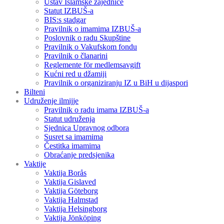
Ustav Islamske zajednice
Statut IZBUŠ-a
BIS:s stadgar
Pravilnik o imamima IZBUŠ-a
Poslovnik o radu Skupštine
Pravilnik o Vakufskom fondu
Pravilnik o članarini
Reglemente för medlemsavgift
Kućni red u džamiji
Pravilnik o organiziranju IZ u BiH u dijaspori
Bilteni
Udruženje ilmijje
Pravilnik o radu imama IZBUŠ-a
Statut udruženja
Sjednica Upravnog odbora
Susret sa imamima
Čestitka imamima
Obraćanje predsjenika
Vaktije
Vaktija Borås
Vaktija Gislaved
Vaktija Göteborg
Vaktija Halmstad
Vaktija Helsingborg
Vaktija Jönköping