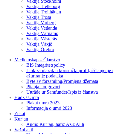
Vaktija Stockholm
Vaktija Trelleborg
Vaktija Trollhättan
Vaktija Trosa
Vaktija Varberg
Vaktija Vetlanda
Vaktija Värnamo
Vaktija Västerås
Vaktija Växjö
Vaktija Örebro
Medlemskap – Članstvo
BIS Integritetspolicy
Link za ulazak u korisnički profil, iščlanjenje i
ažuriranje podataka
Byte av församling/Promjena džemata
Pitanja i odgovori
Utträde ur Samfundet/Ispis iz članstva
Hadž / Umra
Plakat umra 2023
Informacija o umri 2023
Zekat
Kur’an
Audio Kur’an, hafiz Aziz Alili
Važni akti