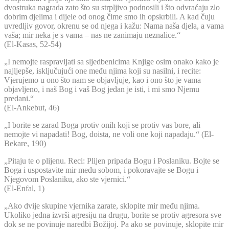
dvostruka nagrada zato što su strpljivo podnosili i što odvraćaju zlo
dobrim djelima i dijele od onog čime smo ih opskrbili. A kad čuju
uvredljiv govor, okrenu se od njega i kažu: Nama naša djela, a vama
vaša; mir neka je s vama – nas ne zanimaju neznalice.“
(El-Kasas, 52-54)
„I nemojte raspravljati sa sljedbenicima Knjige osim onako kako je
najljepše, isključujući one među njima koji su nasilni, i recite:
Vjerujemo u ono što nam se objavljuje, kao i ono što je vama
objavljeno, i naš Bog i vaš Bog jedan je isti, i mi smo Njemu
predani.“
(El-Ankebut, 46)
„I borite se zarad Boga protiv onih koji se protiv vas bore, ali
nemojte vi napadati! Bog, doista, ne voli one koji napadaju.“ (El-
Bekare, 190)
„Pitaju te o plijenu. Reci: Plijen pripada Bogu i Poslaniku. Bojte se
Boga i uspostavite mir među sobom, i pokoravajte se Bogu i
Njegovom Poslaniku, ako ste vjernici.“
(El-Enfal, 1)
„Ako dvije skupine vjernika zarate, sklopite mir među njima.
Ukoliko jedna izvrši agresiju na drugu, borite se protiv agresora sve
dok se ne povinuje naredbi Božijoj. Pa ako se povinuje, sklopite mir