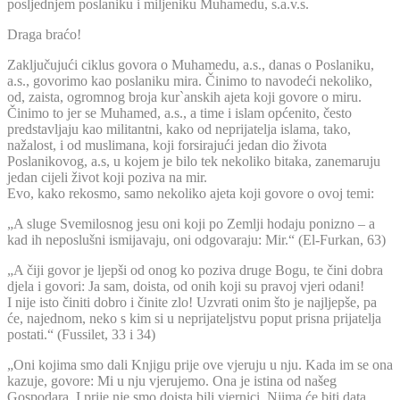
posljednjem poslaniku i miljeniku Muhamedu, s.a.v.s.
Draga braćo!
Zaključujući ciklus govora o Muhamedu, a.s., danas o Poslaniku,
a.s., govorimo kao poslaniku mira. Činimo to navodeći nekoliko,
od, zaista, ogromnog broja kur`anskih ajeta koji govore o miru.
Činimo to jer se Muhamed, a.s., a time i islam općenito, često
predstavljaju kao militantni, kako od neprijatelja islama, tako,
nažalost, i od muslimana, koji forsirajući jedan dio života
Poslanikovog, a.s, u kojem je bilo tek nekoliko bitaka, zanemaruju
jedan cijeli život koji poziva na mir.
Evo, kako rekosmo, samo nekoliko ajeta koji govore o ovoj temi:
„A sluge Svemilosnog jesu oni koji po Zemlji hodaju ponizno – a
kad ih neposlušni ismijavaju, oni odgovaraju: Mir.“ (El-Furkan, 63)
„A čiji govor je ljepši od onog ko poziva druge Bogu, te čini dobra
djela i govori: Ja sam, doista, od onih koji su pravoj vjeri odani!
I nije isto činiti dobro i činite zlo! Uzvrati onim što je najljepše, pa
će, najednom, neko s kim si u neprijateljstvu poput prisna prijatelja
postati.“ (Fussilet, 33 i 34)
„Oni kojima smo dali Knjigu prije ove vjeruju u nju. Kada im se ona
kazuje, govore: Mi u nju vjerujemo. Ona je istina od našeg
Gospodara. I prije nje smo doista bili vjernici. Njima će biti data