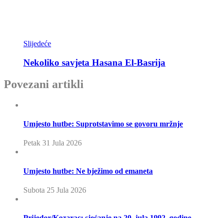
Slijedeće
Nekoliko savjeta Hasana El-Basrija
Povezani artikli
Umjesto hutbe: Suprotstavimo se govoru mržnje
Petak 31 Jula 2026
Umjesto hutbe: Ne bježimo od emaneta
Subota 25 Jula 2026
Prijedor/Kozarac: sjećanje na 20. jula 1992. godine