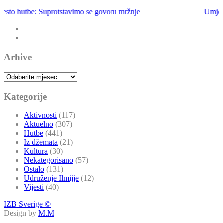
Umjesto hutbe: Ne bježimo od emaneta
Arhive
Arhive
Kategorije
Aktivnosti
(117)
Aktuelno
(307)
Hutbe
(441)
Iz džemata
(21)
Kultura
(30)
Nekategorisano
(57)
Ostalo
(131)
Udruženje Ilmijje
(12)
Vijesti
(40)
IZB Sverige ©
Design by
M.M