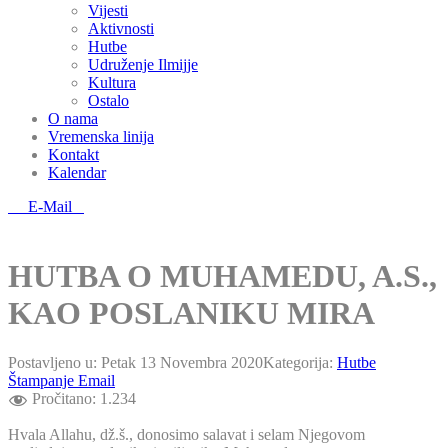
Vijesti
Aktivnosti
Hutbe
Udruženje Ilmijje
Kultura
Ostalo
O nama
Vremenska linija
Kontakt
Kalendar
E-Mail
HUTBA O MUHAMEDU, A.S.,
KAO POSLANIKU MIRA
Postavljeno u:
Petak 13 Novembra 2020
Kategorija:
Hutbe
Štampanje
Email
Pročitano:
1.234
Hvala Allahu, dž.š., donosimo salavat i selam Njegovom