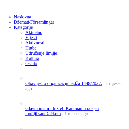
Naslovna
Džemati/Församlingar
Kategorije
Aktuelno
Vijesti
Aktivnosti
Hutbe
Udruženje Ilmijje
Kultura
Ostalo
Obavijest o organizaciji hadža 1448/2027.
- 1 mjesec
ago
Glavni imam Idriz-ef. Karaman u posjeti
muftiji sandžačkom
- 1 mjesec ago