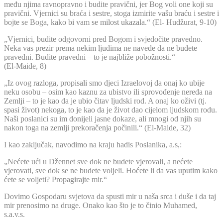
među njima ravnopravno i budite pravični, jer Bog voli one koji su
pravični. Vjernici su braća i sestre, stoga izmirite vašu braću i sestre i
bojte se Boga, kako bi vam se milost ukazala.“ (El- Hudžurat, 9-10)
„Vjernici, budite odgovorni pred Bogom i svjedočite pravedno.
Neka vas prezir prema nekim ljudima ne navede da ne budete
pravedni. Budite pravedni – to je najbliže pobožnosti.“
(El-Maide, 8)
„Iz ovog razloga, propisali smo djeci Izraelovoj da onaj ko ubije
neku osobu – osim kao kaznu za ubistvo ili sprovođenje nereda na
Zemlji – to je kao da je ubio čitav ljudski rod. A onaj ko oživi (tj.
spasi život) nekoga, to je kao da je život dao cijelom ljudskom rodu.
Naši poslanici su im donijeli jasne dokaze, ali mnogi od njih su
nakon toga na zemlji prekoračenja počinili.“ (El-Maide, 32)
I kao zaključak, navodimo na kraju hadis Poslanika, a.s,:
„Nećete ući u Džennet sve dok ne budete vjerovali, a nećete
vjerovati, sve dok se ne budete voljeli. Hoćete li da vas uputim kako
ćete se voljeti? Propagirajte mir.“
Dovimo Gospodaru svjetova da spusti mir u naša srca i duše i da taj
mir prenosimo na druge. Onako kao što je to činio Muhamed,
s.a.v.s.