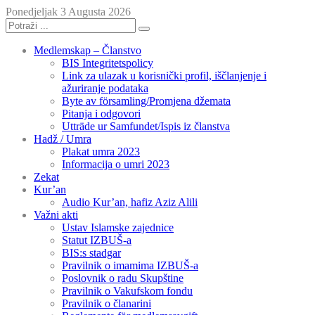
Ponedjeljak 3 Augusta 2026
Medlemskap – Članstvo
BIS Integritetspolicy
Link za ulazak u korisnički profil, iščlanjenje i
ažuriranje podataka
Byte av församling/Promjena džemata
Pitanja i odgovori
Utträde ur Samfundet/Ispis iz članstva
Hadž / Umra
Plakat umra 2023
Informacija o umri 2023
Zekat
Kur’an
Audio Kur’an, hafiz Aziz Alili
Važni akti
Ustav Islamske zajednice
Statut IZBUŠ-a
BIS:s stadgar
Pravilnik o imamima IZBUŠ-a
Poslovnik o radu Skupštine
Pravilnik o Vakufskom fondu
Pravilnik o članarini