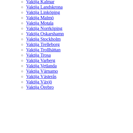
Vaktija Kalmar
Vaktija Landskrona
Vaktija Linköping
Vaktija Malmö
Vaktija Motala
Vaktija Norrköping
Vaktija Oskarshamn
Vaktija Stockholm
Vaktija Trelleborg
Vaktija Trollhättan
Vaktija Trosa
Vaktija Varberg
Vaktija Vetlanda
Vaktija Värnamo
Vaktija Västerås
Vaktija Växjö
Vaktija Örebro