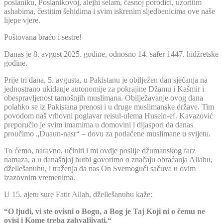
poslaniku, Poslanikovoj, alejhi selam, časnoj porodici, uzoritim
ashabima, čestitim šehidima i svim iskrenim sljedbenicima ove naše
lijepe vjere.
Poštovana braćo i sestre!
Danas je 8. avgust 2025. godine, odnosno 14. safer 1447. hidžretske
godine.
Prije tri dana, 5. avgusta, u Pakistanu je obilježen dan sjećanja na
jednostrano ukidanje autonomije za pokrajine Džamu i Kašmir i
obespravljenost tamošnjih muslimana. Obilježavanje ovog dana
polahko se iz Pakistana prenosi i u druge muslimanske države. Tim
povodom naš vrhovni poglavar reisul-ulema Husein-ef. Kavazović
preporučio je svim imamima u domovini i dijaspori da danas
proučimo „Duaun-nasr“ – dovu za potlačene muslimane u svijetu.
To ćemo, naravno, učiniti i mi ovdje poslije džumanskog farz
namaza, a u današnjoj hutbi govorimo o značaju obraćanja Allahu,
džellešanuhu, i traženja da nas On Svemogući sačuva u ovim
izazovnim vremenima.
U 15. ajetu sure Fatir Allah, džellešanuhu kaže:
“O ljudi, vi ste
ovisni o Bogu, a Bog je Taj Koji ni o čemu ne
ovisi i Kome treba zahvaljivati.“