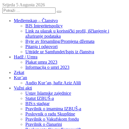
Srijeda 5 Augusta 2026
Medlemskap – Članstvo
BIS Integritetspolicy
Link za ulazak u korisnički profil, iščlanjenje i
ažuriranje podataka
Byte av församling/Promjena džemata
Pitanja i odgovori
Utträde ur Samfundet/Ispis iz članstva
Hadž / Umra
Plakat umra 2023
Informacija o umri 2023
Zekat
Kur’an
Audio Kur’an, hafiz Aziz Alili
Važni akti
Ustav Islamske zajednice
Statut IZBUŠ-a
BIS:s stadgar
Pravilnik o imamima IZBUŠ-a
Poslovnik o radu Skupštine
Pravilnik o Vakufskom fondu
Pravilnik o članarini