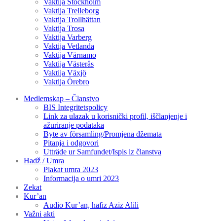
Vaktija Stockholm
Vaktija Trelleborg
Vaktija Trollhättan
Vaktija Trosa
Vaktija Varberg
Vaktija Vetlanda
Vaktija Värnamo
Vaktija Västerås
Vaktija Växjö
Vaktija Örebro
Medlemskap – Članstvo
BIS Integritetspolicy
Link za ulazak u korisnički profil, iščlanjenje i
ažuriranje podataka
Byte av församling/Promjena džemata
Pitanja i odgovori
Utträde ur Samfundet/Ispis iz članstva
Hadž / Umra
Plakat umra 2023
Informacija o umri 2023
Zekat
Kur’an
Audio Kur’an, hafiz Aziz Alili
Važni akti