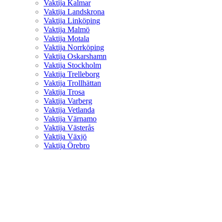
Vaktija Kalmar
Vaktija Landskrona
Vaktija Linköping
Vaktija Malmö
Vaktija Motala
Vaktija Norrköping
Vaktija Oskarshamn
Vaktija Stockholm
Vaktija Trelleborg
Vaktija Trollhättan
Vaktija Trosa
Vaktija Varberg
Vaktija Vetlanda
Vaktija Värnamo
Vaktija Västerås
Vaktija Växjö
Vaktija Örebro