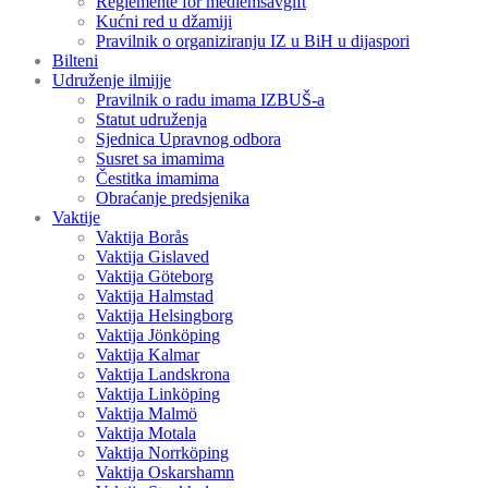
Reglemente för medlemsavgift
Kućni red u džamiji
Pravilnik o organiziranju IZ u BiH u dijaspori
Bilteni
Udruženje ilmijje
Pravilnik o radu imama IZBUŠ-a
Statut udruženja
Sjednica Upravnog odbora
Susret sa imamima
Čestitka imamima
Obraćanje predsjenika
Vaktije
Vaktija Borås
Vaktija Gislaved
Vaktija Göteborg
Vaktija Halmstad
Vaktija Helsingborg
Vaktija Jönköping
Vaktija Kalmar
Vaktija Landskrona
Vaktija Linköping
Vaktija Malmö
Vaktija Motala
Vaktija Norrköping
Vaktija Oskarshamn