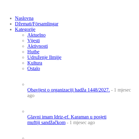
Naslovna
Džemati/Församlingar
Kategorije
Aktuelno
Vijesti
Aktivnosti
Hutbe
Udruženje Ilmijje
Kultura
Ostalo
Obavijest o organizaciji hadža 1448/2027.
- 1 mjesec
ago
Glavni imam Idriz-ef. Karaman u posjeti
muftiji sandžačkom
- 1 mjesec ago