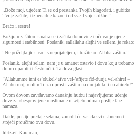
,,Bože moj, utječem Ti se od prestanka Tvojih blagodati, i gubitka
Tvoje zaštite, i iznenadne kazne i od sve Tvoje srdžbe.”
Braćo i sestre!
Božijom zaštitom smatra se i zaštita domovine i očuvanje njene
sigurnosti i stabilnosti. Poslanik, sallallahu alejhi ve sellem, je rekao:
“Ne priželjkujte susret s neprijateljem, i tražite od Allaha zaštitu.”
Poslanik, alejhi selam, nam je u amanet ostavio i dovu koju trebamo
dobro upamtiti i često učiti. Ta dova glasi:
“Allahumme inni es’elukel-’afve vel-’afijete fid-dunja vel-ahire! –
Allahu moj, molim Te za oprost i zaštitu na dunjaluku i na ahiretu!”
Ovom dovom završavamo današnju hutbu i najavljujemo učenje
dove za obespravljene muslimane u svijetu odmah poslije farz
namaza.
Dakle, poslije predaje selama, zamolit ću vas da svi ustanemo i
stojeći proučimo ovu dovu.
Idriz-ef. Karaman,