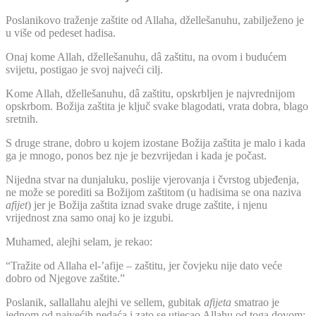
Poslanikovo traženje zaštite od Allaha, džellešanuhu, zabilježeno je
u više od pedeset hadisa.
Onaj kome Allah, džellešanuhu, dâ zaštitu, na ovom i budućem
svijetu, postigao je svoj najveći cilj.
Kome Allah, džellešanuhu, dâ zaštitu, opskrbljen je najvrednijom
opskrbom. Božija zaštita je ključ svake blagodati, vrata dobra, blago
sretnih.
S druge strane, dobro u kojem izostane Božija zaštita je malo i kada
ga je mnogo, ponos bez nje je bezvrijedan i kada je počast.
Nijedna stvar na dunjaluku, poslije vjerovanja i čvrstog ubjeđenja,
ne može se porediti sa Božijom zaštitom (u hadisima se ona naziva
afijet
) jer je Božija zaštita iznad svake druge zaštite, i njenu
vrijednost zna samo onaj ko je izgubi.
Muhamed, alejhi selam, je rekao:
“Tražite od Allaha el-’afije – zaštitu, jer čovjeku nije dato veće
dobro od Njegove zaštite.”
Poslanik, sallallahu alejhi ve sellem, gubitak
afijeta
smatrao je
jednom od najvećih nedaća i zato se utjecao Allahu od toga dovom: