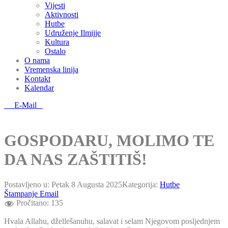
Vijesti
Aktivnosti
Hutbe
Udruženje Ilmijje
Kultura
Ostalo
O nama
Vremenska linija
Kontakt
Kalendar
E-Mail
GOSPODARU, MOLIMO TE
DA NAS ZAŠTITIŠ!
Postavljeno u:
Petak 8 Augusta 2025
Kategorija:
Hutbe
Štampanje
Email
Pročitano:
135
Hvala Allahu, džellešanuhu, salavat i selam Njegovom posljednjem