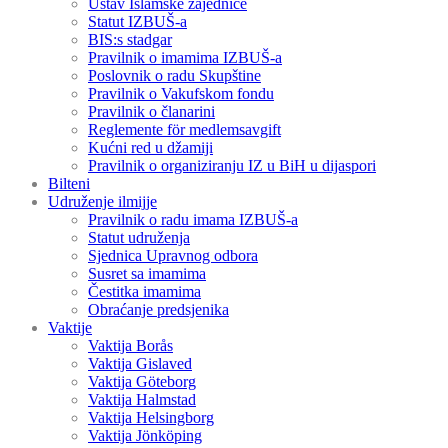
Ustav Islamske zajednice
Statut IZBUŠ-a
BIS:s stadgar
Pravilnik o imamima IZBUŠ-a
Poslovnik o radu Skupštine
Pravilnik o Vakufskom fondu
Pravilnik o članarini
Reglemente för medlemsavgift
Kućni red u džamiji
Pravilnik o organiziranju IZ u BiH u dijaspori
Bilteni
Udruženje ilmijje
Pravilnik o radu imama IZBUŠ-a
Statut udruženja
Sjednica Upravnog odbora
Susret sa imamima
Čestitka imamima
Obraćanje predsjenika
Vaktije
Vaktija Borås
Vaktija Gislaved
Vaktija Göteborg
Vaktija Halmstad
Vaktija Helsingborg
Vaktija Jönköping