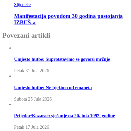
Slijedeće
Manifestacija povodom 30 godina postojanja
IZBUŠ-a
Povezani artikli
Umjesto hutbe: Suprotstavimo se govoru mržnje
Petak 31 Jula 2026
Umjesto hutbe: Ne bježimo od emaneta
Subota 25 Jula 2026
Prijedor/Kozarac: sjećanje na 20. jula 1992. godine
Petak 17 Jula 2026