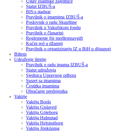
Ustav Islamske zajednice
Statut IZBUŠ-a
BIS:s stadgar
Pravilnik o imamima IZBUŠ-a
Poslovnik o radu Skupštine
Pravilnik o Vakufskom fondu
Pravilnik o članarini
Reglemente för medlemsavgift
Kućni red u džamiji
Pravilnik o organiziranju IZ u BiH u dijaspori
Bilteni
Udruženje ilmijje
Pravilnik o radu imama IZBUŠ-a
Statut udruženja
Sjednica Upravnog odbora
Susret sa imamima
Čestitka imamima
Obraćanje predsjenika
Vaktije
Vaktija Borås
Vaktija Gislaved
Vaktija Göteborg
Vaktija Halmstad
Vaktija Helsingborg
Vaktija Jönköping