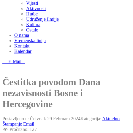
Vijesti
Aktivnosti
Hutbe
Udruženje Ilmijje
Kultura
Ostalo
O nama
Vremenska linija
Kontakt
Kalendar
E-Mail
Čestitka povodom Dana
nezavisnosti Bosne i
Hercegovine
Postavljeno u:
Četvrtak 29 Februara 2024
Kategorija:
Aktuelno
Štampanje
Email
Pročitano:
127