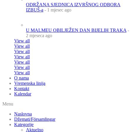
ODRŽANA SJEDNICA IZVRŠNOG ODBORA
IZBUŠ-a
- 1 mjesec ago
U MALMEU OBILJEŽEN DAN BIJELIH TRAKA
-
2 mjeseca ago
View all
View all
View all
View all
View all
View all
View all
O nama
Vremenska linija
Kontakt
Kalendar
Menu
Naslovna
Džemati/Församlingar
Kategorije
Aktuelno