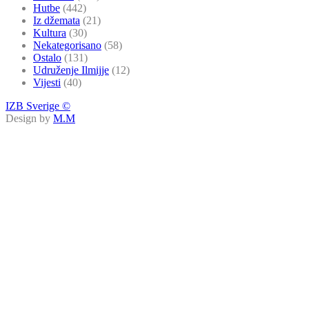
Hutbe
(442)
Iz džemata
(21)
Kultura
(30)
Nekategorisano
(58)
Ostalo
(131)
Udruženje Ilmijje
(12)
Vijesti
(40)
IZB Sverige ©
Design by
M.M