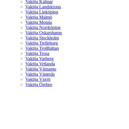
Vaktija Kalmar
Vaktija Landskrona
Vaktija Linköping
Vaktija Malmö
Vaktija Motala
Vaktija Norrköping
Vaktija Oskarshamn
Vaktija Stockholm
Vaktija Trelleborg
Vaktija Trollhättan
Vaktija Trosa
Vaktija Varberg
Vaktija Vetlanda
Vaktija Värnamo
Vaktija Västerås
Vaktija Växjö
Vaktija Örebro