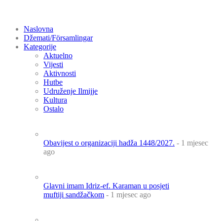
Naslovna
Džemati/Församlingar
Kategorije
Aktuelno
Vijesti
Aktivnosti
Hutbe
Udruženje Ilmijje
Kultura
Ostalo
Obavijest o organizaciji hadža 1448/2027.
- 1 mjesec
ago
Glavni imam Idriz-ef. Karaman u posjeti
muftiji sandžačkom
- 1 mjesec ago