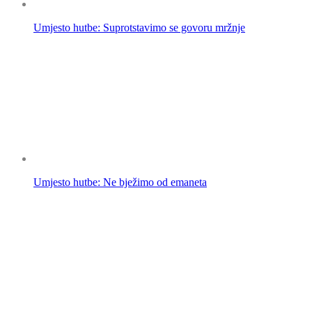
Umjesto hutbe: Suprotstavimo se govoru mržnje
Umjesto hutbe: Ne bježimo od emaneta