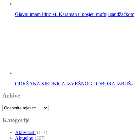
Glavni imam Idriz-ef. Karaman u posjeti muftiji sandžačkom
ODRŽANA SJEDNICA IZVRŠNOG ODBORA IZBUŠ-a
Arhive
Arhive
Kategorije
Aktivnosti
(117)
Aktuelno
(307)