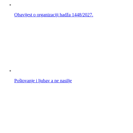
Obavijest o organizaciji hadža 1448/2027.
Poštovanje i ljubav a ne nasilje