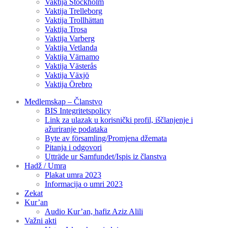
Vaktija Stockholm
Vaktija Trelleborg
Vaktija Trollhättan
Vaktija Trosa
Vaktija Varberg
Vaktija Vetlanda
Vaktija Värnamo
Vaktija Västerås
Vaktija Växjö
Vaktija Örebro
Medlemskap – Članstvo
BIS Integritetspolicy
Link za ulazak u korisnički profil, iščlanjenje i
ažuriranje podataka
Byte av församling/Promjena džemata
Pitanja i odgovori
Utträde ur Samfundet/Ispis iz članstva
Hadž / Umra
Plakat umra 2023
Informacija o umri 2023
Zekat
Kur’an
Audio Kur’an, hafiz Aziz Alili
Važni akti