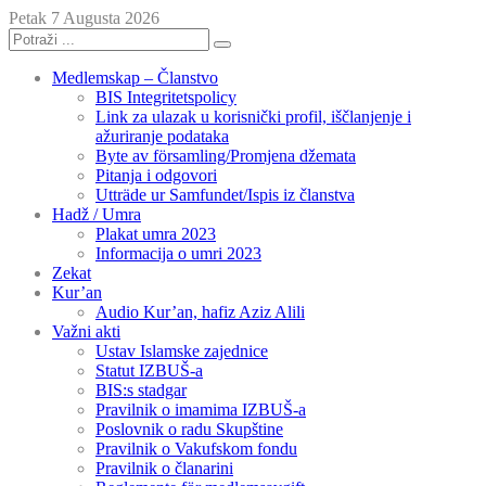
Petak 7 Augusta 2026
Medlemskap – Članstvo
BIS Integritetspolicy
Link za ulazak u korisnički profil, iščlanjenje i
ažuriranje podataka
Byte av församling/Promjena džemata
Pitanja i odgovori
Utträde ur Samfundet/Ispis iz članstva
Hadž / Umra
Plakat umra 2023
Informacija o umri 2023
Zekat
Kur’an
Audio Kur’an, hafiz Aziz Alili
Važni akti
Ustav Islamske zajednice
Statut IZBUŠ-a
BIS:s stadgar
Pravilnik o imamima IZBUŠ-a
Poslovnik o radu Skupštine
Pravilnik o Vakufskom fondu
Pravilnik o članarini