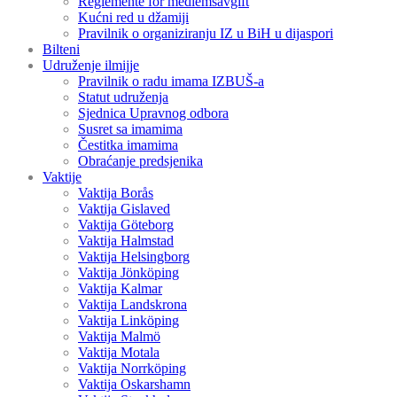
Reglemente för medlemsavgift
Kućni red u džamiji
Pravilnik o organiziranju IZ u BiH u dijaspori
Bilteni
Udruženje ilmijje
Pravilnik o radu imama IZBUŠ-a
Statut udruženja
Sjednica Upravnog odbora
Susret sa imamima
Čestitka imamima
Obraćanje predsjenika
Vaktije
Vaktija Borås
Vaktija Gislaved
Vaktija Göteborg
Vaktija Halmstad
Vaktija Helsingborg
Vaktija Jönköping
Vaktija Kalmar
Vaktija Landskrona
Vaktija Linköping
Vaktija Malmö
Vaktija Motala
Vaktija Norrköping
Vaktija Oskarshamn