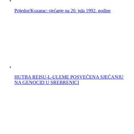
Prijedor/Kozarac: sjećanje na 20. jula 1992. godine
HUTBA REISU-L-ULEME POSVEĆENA SJEĆANJU
NA GENOCID U SREBRENICI