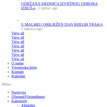
ODRŽANA SJEDNICA IZVRŠNOG ODBORA
IZBUŠ-a
- 1 mjesec ago
U MALMEU OBILJEŽEN DAN BIJELIH TRAKA
-
2 mjeseca ago
View all
View all
View all
View all
View all
View all
View all
O nama
Vremenska linija
Kontakt
Kalendar
Menu
Naslovna
Džemati/Församlingar
Kategorije
Aktuelno