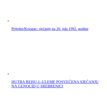
Prijedor/Kozarac: sjećanje na 20. jula 1992. godine
HUTBA REISU-L-ULEME POSVEĆENA SJEĆANJU
NA GENOCID U SREBRENICI