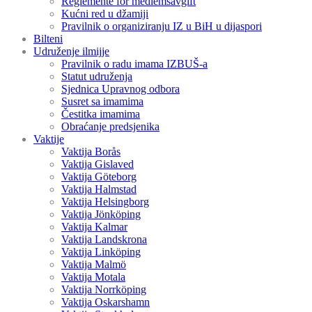
Reglemente för medlemsavgift
Kućni red u džamiji
Pravilnik o organiziranju IZ u BiH u dijaspori
Bilteni
Udruženje ilmijje
Pravilnik o radu imama IZBUŠ-a
Statut udruženja
Sjednica Upravnog odbora
Susret sa imamima
Čestitka imamima
Obraćanje predsjenika
Vaktije
Vaktija Borås
Vaktija Gislaved
Vaktija Göteborg
Vaktija Halmstad
Vaktija Helsingborg
Vaktija Jönköping
Vaktija Kalmar
Vaktija Landskrona
Vaktija Linköping
Vaktija Malmö
Vaktija Motala
Vaktija Norrköping
Vaktija Oskarshamn