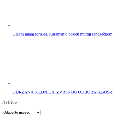
Glavni imam Idriz-ef. Karaman u posjeti muftiji sandžačkom
ODRŽANA SJEDNICA IZVRŠNOG ODBORA IZBUŠ-a
Arhive
Arhive