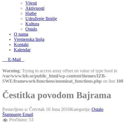
Vijesti
Aktivnosti
Hutbe
Udruženje Ilmijje
Kultura
Ostalo
O nama
Vremenska linija
Kontakt
Kalendar
E-Mail
Warning
: Trying to access array offset on value of type bool in
/var/www/izb.se/public_html/wp-content/themes/IZB-
SWE/framework/functions/momizat_functions.php
on line
108
Čestitka povodom Bajrama
Postavljeno u:
Četvrtak 16 Juna 2016
Kategorija:
Ostalo
Štampanje
Email
Pročitano:
53