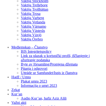
Vaktija Stockholm
Vaktija Trelleborg
Vaktija Trollhättan
Vaktija Trosa
Vaktija Varberg
Vaktija Vetlanda
Vaktija Värnamo
Vaktija Västerås
Vaktija Växjö
Vaktija Örebro
Medlemskap – Članstvo
BIS Integritetspolicy
Link za ulazak u korisnički profil, iščlanjenje i
ažuriranje podataka
Byte av församling/Promjena džemata
Pitanja i odgovori
Utträde ur Samfundet/Ispis iz članstva
Hadž / Umra
Plakat umra 2023
Informacija o umri 2023
Zekat
Kur’an
Audio Kur’an, hafiz Aziz Alili
Važni akti