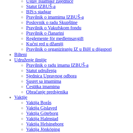
Ustav Islamske zajednice
Statut IZBUŠ-a
BIS:s stadgar
Pravilnik o imamima IZBUŠ-a
Poslovnik o radu Skupštine
Pravilnik o Vakufskom fondu
Pravilnik o članarini
Reglemente för medlemsavgift
Kućni red u džamiji
Pravilnik o organiziranju IZ u BiH u dijaspori
Bilteni
Udruženje ilmijje
Pravilnik o radu imama IZBUŠ-a
Statut udruženja
Sjednica Upravnog odbora
Susret sa imamima
Čestitka imamima
Obraćanje predsjenika
Vaktije
Vaktija Borås
Vaktija Gislaved
Vaktija Göteborg
Vaktija Halmstad
Vaktija Helsingborg
Vaktija Jönköping