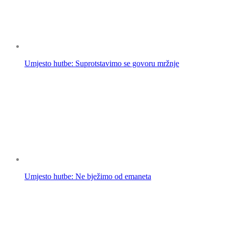
Umjesto hutbe: Suprotstavimo se govoru mržnje
Umjesto hutbe: Ne bježimo od emaneta