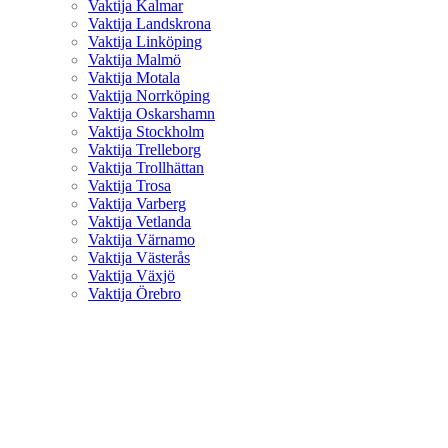
Vaktija Kalmar
Vaktija Landskrona
Vaktija Linköping
Vaktija Malmö
Vaktija Motala
Vaktija Norrköping
Vaktija Oskarshamn
Vaktija Stockholm
Vaktija Trelleborg
Vaktija Trollhättan
Vaktija Trosa
Vaktija Varberg
Vaktija Vetlanda
Vaktija Värnamo
Vaktija Västerås
Vaktija Växjö
Vaktija Örebro