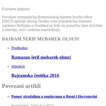
Esselamu alejkum!
Povodom nastupajućeg Ramazanskog bajrama Izvršni odbor
IZBUŠ upućuje iskrene čestitke svim pripadnicima Islamske
zajednice Bošnjaka u Švedskoj uz želje da praznične dane dočekate
u zdravlju, sreći i dobrom raspoloženju.
BAJRAM ŠERIF MUBAREK OLSUN!
Predhodno
Ramazan šerif mubarek olsun!
Slijedeće
Bajramska čestitka 2016
Povezani artikli
Pomoć stradalima u poplavama u Bosni i Hercegovini
Ponedjeljak 7 Oktobra 2024