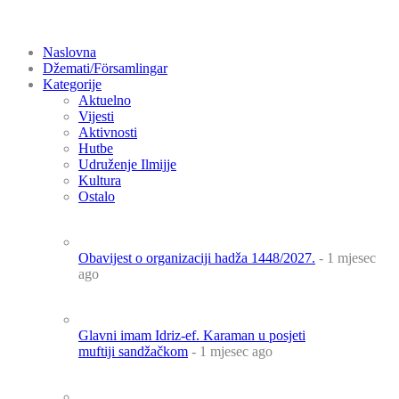
Naslovna
Džemati/Församlingar
Kategorije
Aktuelno
Vijesti
Aktivnosti
Hutbe
Udruženje Ilmijje
Kultura
Ostalo
Obavijest o organizaciji hadža 1448/2027.
- 1 mjesec
ago
Glavni imam Idriz-ef. Karaman u posjeti
muftiji sandžačkom
- 1 mjesec ago