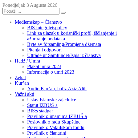
Ponedjeljak 3 Augusta 2026
Medlemskap – Članstvo
BIS Integritetspolicy
Link za ulazak u korisnički profil, iščlanjenje i
ažuriranje podataka
Byte av församling/Promjena džemata
Pitanja i odgovori
Utträde ur Samfundet/Ispis iz članstva
Hadž / Umra
Plakat umra 2023
Informacija o umri 2023
Zekat
Kur’an
Audio Kur’an, hafiz Aziz Alili
Važni akti
Ustav Islamske zajednice
Statut IZBUŠ-a
BIS:s stadgar
Pravilnik o imamima IZBUŠ-a
Poslovnik o radu Skupštine
Pravilnik o Vakufskom fondu
Pravilnik o članarini