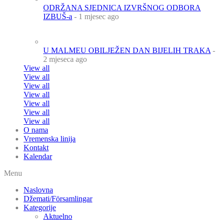
ODRŽANA SJEDNICA IZVRŠNOG ODBORA
IZBUŠ-a
- 1 mjesec ago
U MALMEU OBILJEŽEN DAN BIJELIH TRAKA
-
2 mjeseca ago
View all
View all
View all
View all
View all
View all
View all
O nama
Vremenska linija
Kontakt
Kalendar
Menu
Naslovna
Džemati/Församlingar
Kategorije
Aktuelno