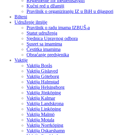
Reglemente för medlemsavgift
Kućni red u džamiji
Pravilnik o organiziranju IZ u BiH u dijaspori
Bilteni
Udruženje ilmijje
Pravilnik o radu imama IZBUŠ-a
Statut udruženja
Sjednica Upravnog odbora
Susret sa imamima
Čestitka imamima
Obraćanje predsjenika
Vaktije
Vaktija Borås
Vaktija Gislaved
Vaktija Göteborg
Vaktija Halmstad
Vaktija Helsingborg
Vaktija Jönköping
Vaktija Kalmar
Vaktija Landskrona
Vaktija Linköping
Vaktija Malmö
Vaktija Motala
Vaktija Norrköping
Vaktija Oskarshamn