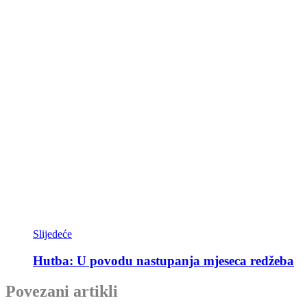
Slijedeće
Hutba: U povodu nastupanja mjeseca redžeba
Povezani artikli