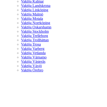
Vaktija Kalmar
Vaktija Landskrona
Vaktija Linköping
Vaktija Malmö
Vaktija Motala
Vaktija Norrköping
Vaktija Oskarshamn
Vaktija Stockholm
Vaktija Trelleborg
Vaktija Trollhättan
Vaktija Trosa
Vaktija Varberg
Vaktija Vetlanda
Vaktija Värnamo
Vaktija Västerås
Vaktija Växjö
Vaktija Örebro