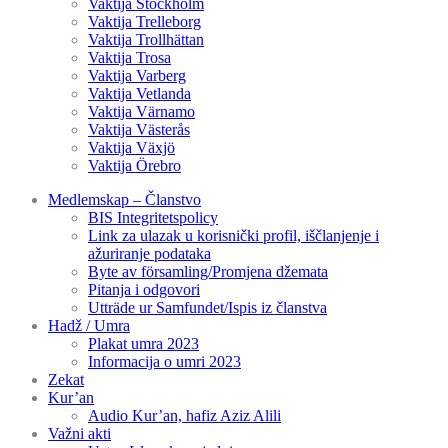
Vaktija Stockholm
Vaktija Trelleborg
Vaktija Trollhättan
Vaktija Trosa
Vaktija Varberg
Vaktija Vetlanda
Vaktija Värnamo
Vaktija Västerås
Vaktija Växjö
Vaktija Örebro
Medlemskap – Članstvo
BIS Integritetspolicy
Link za ulazak u korisnički profil, iščlanjenje i
ažuriranje podataka
Byte av församling/Promjena džemata
Pitanja i odgovori
Utträde ur Samfundet/Ispis iz članstva
Hadž / Umra
Plakat umra 2023
Informacija o umri 2023
Zekat
Kur’an
Audio Kur’an, hafiz Aziz Alili
Važni akti