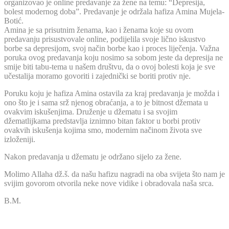
organizovao je online predavanje za žene na temu: “Depresija,
bolest modernog doba”. Predavanje je održala hafiza Amina Mujela-
Botić.
Amina je sa prisutnim ženama, kao i ženama koje su ovom
predavanju prisustvovale online, podijelila svoje lično iskustvo
borbe sa depresijom, svoj način borbe kao i proces liječenja. Važna
poruka ovog predavanja koju nosimo sa sobom jeste da depresija ne
smije biti tabu-tema u našem društvu, da o ovoj bolesti koja je sve
učestalija moramo govoriti i zajednički se boriti protiv nje.
Poruku koju je hafiza Amina ostavila za kraj predavanja je možda i
ono što je i sama srž njenog obraćanja, a to je bitnost džemata u
ovakvim iskušenjima. Druženje u džematu i sa svojim
džematlijkama predstavlja iznimno bitan faktor u borbi protiv
ovakvih iskušenja kojima smo, modernim načinom života sve
izloženiji.
Nakon predavanja u džematu je održano sijelo za žene.
Molimo Allaha dž.š. da našu hafizu nagradi na oba svijeta što nam je
svijim govorom otvorila neke nove vidike i obradovala naša srca.
B.M.