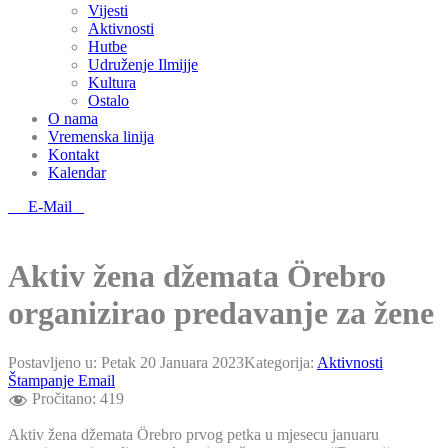
Vijesti
Aktivnosti
Hutbe
Udruženje Ilmijje
Kultura
Ostalo
O nama
Vremenska linija
Kontakt
Kalendar
E-Mail
Aktiv žena džemata Örebro
organizirao predavanje za žene
Postavljeno u:
Petak 20 Januara 2023
Kategorija:
Aktivnosti
Štampanje
Email
Pročitano:
419
Aktiv žena džemata Örebro prvog petka u mjesecu januaru