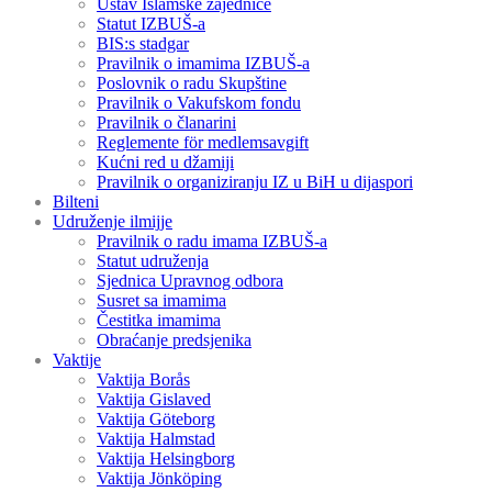
Ustav Islamske zajednice
Statut IZBUŠ-a
BIS:s stadgar
Pravilnik o imamima IZBUŠ-a
Poslovnik o radu Skupštine
Pravilnik o Vakufskom fondu
Pravilnik o članarini
Reglemente för medlemsavgift
Kućni red u džamiji
Pravilnik o organiziranju IZ u BiH u dijaspori
Bilteni
Udruženje ilmijje
Pravilnik o radu imama IZBUŠ-a
Statut udruženja
Sjednica Upravnog odbora
Susret sa imamima
Čestitka imamima
Obraćanje predsjenika
Vaktije
Vaktija Borås
Vaktija Gislaved
Vaktija Göteborg
Vaktija Halmstad
Vaktija Helsingborg
Vaktija Jönköping