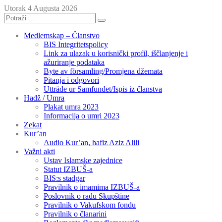
Utorak 4 Augusta 2026
Medlemskap – Članstvo
BIS Integritetspolicy
Link za ulazak u korisnički profil, iščlanjenje i
ažuriranje podataka
Byte av församling/Promjena džemata
Pitanja i odgovori
Utträde ur Samfundet/Ispis iz članstva
Hadž / Umra
Plakat umra 2023
Informacija o umri 2023
Zekat
Kur’an
Audio Kur’an, hafiz Aziz Alili
Važni akti
Ustav Islamske zajednice
Statut IZBUŠ-a
BIS:s stadgar
Pravilnik o imamima IZBUŠ-a
Poslovnik o radu Skupštine
Pravilnik o Vakufskom fondu
Pravilnik o članarini