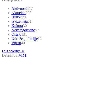
Aktivnosti
117
Aktuelno
307
Hutbe
441
Iz džemata
21
Kultura
30
Nekategorisano
57
Ostalo
131
Udruženje Ilmijje
12
Vijesti
40
IZB Sverige ©
Design by
M.M