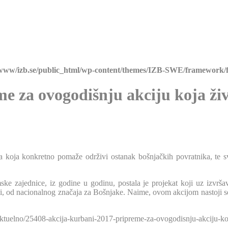
/www/izb.se/public_html/wp-content/themes/IZB-SWE/framework/f
e za ovogodišnju akciju koja ži
ata koja konkretno pomaže održivi ostanak bošnjačkih povratnika, te 
amske zajednice, iz godine u godinu, postala je projekat koji uz izvrš
ći, od nacionalnog značaja za Bošnjake. Naime, ovom akcijom nastoji se 
i/aktuelno/25408-akcija-kurbani-2017-pripreme-za-ovogodisnju-akciju-k