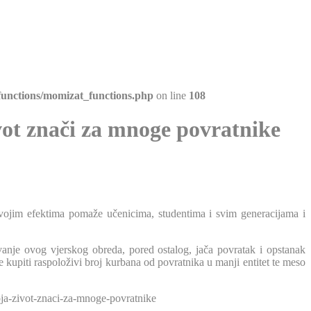
unctions/momizat_functions.php
on line
108
vot znači za mnoge povratnike
svojim efektima pomaže učenicima, studentima i svim generacijama i
avanje ovog vjerskog obreda, pored ostalog, jača povratak i opstanak
kupiti raspoloživi broj kurbana od povratnika u manji entitet te meso
oja-zivot-znaci-za-mnoge-povratnike