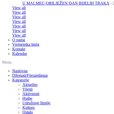
U MALMEU OBILJEŽEN DAN BIJELIH TRAKA
- 
View all
View all
View all
View all
View all
View all
View all
O nama
Vremenska linija
Kontakt
Kalendar
Menu
Naslovna
Džemati/Församlingar
Kategorije
Aktuelno
Vijesti
Aktivnosti
Hutbe
Udruženje Ilmijje
Kultura
Ostalo