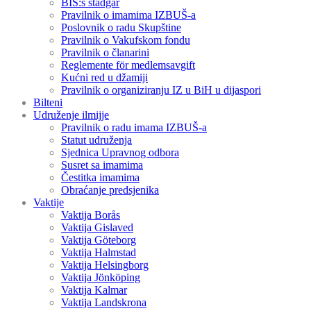
BIS:s stadgar
Pravilnik o imamima IZBUŠ-a
Poslovnik o radu Skupštine
Pravilnik o Vakufskom fondu
Pravilnik o članarini
Reglemente för medlemsavgift
Kućni red u džamiji
Pravilnik o organiziranju IZ u BiH u dijaspori
Bilteni
Udruženje ilmijje
Pravilnik o radu imama IZBUŠ-a
Statut udruženja
Sjednica Upravnog odbora
Susret sa imamima
Čestitka imamima
Obraćanje predsjenika
Vaktije
Vaktija Borås
Vaktija Gislaved
Vaktija Göteborg
Vaktija Halmstad
Vaktija Helsingborg
Vaktija Jönköping
Vaktija Kalmar
Vaktija Landskrona