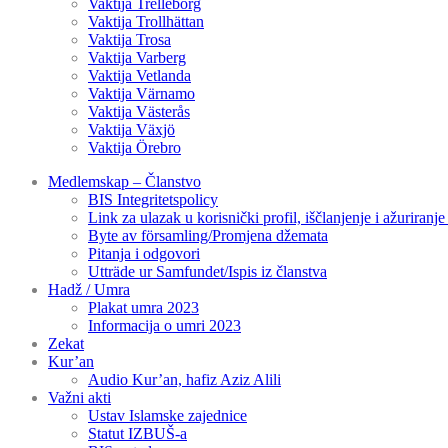
Vaktija Trelleborg
Vaktija Trollhättan
Vaktija Trosa
Vaktija Varberg
Vaktija Vetlanda
Vaktija Värnamo
Vaktija Västerås
Vaktija Växjö
Vaktija Örebro
Medlemskap – Članstvo
BIS Integritetspolicy
Link za ulazak u korisnički profil, iščlanjenje i ažuriranj
Byte av församling/Promjena džemata
Pitanja i odgovori
Utträde ur Samfundet/Ispis iz članstva
Hadž / Umra
Plakat umra 2023
Informacija o umri 2023
Zekat
Kur’an
Audio Kur’an, hafiz Aziz Alili
Važni akti
Ustav Islamske zajednice
Statut IZBUŠ-a