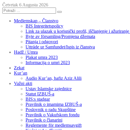
Četvrtak 6 Augusta 2026
Medlemskap – Članstvo
BIS Integritetspolicy
Link za ulazak u korisnički profil, iščlanjenje i ažuriranj
Byte av församling/Promjena džemata
Pitanja i odgovori
Utträde ur Samfundet/Ispis iz članstva
Hadž / Umra
Plakat umra 2023
Informacija o umri 2023
Zekat
Kur’an
Audio Kur’an, hafiz Aziz Alili
Važni akti
Ustav Islamske zajednice
Statut IZBUŠ-a
BIS:s stadgar
Pravilnik o imamima IZBUŠ-a
Poslovnik o radu Skupštine
Pravilnik o Vakufskom fondu
Pravilnik o članarini
Reglemente för medlemsavgift