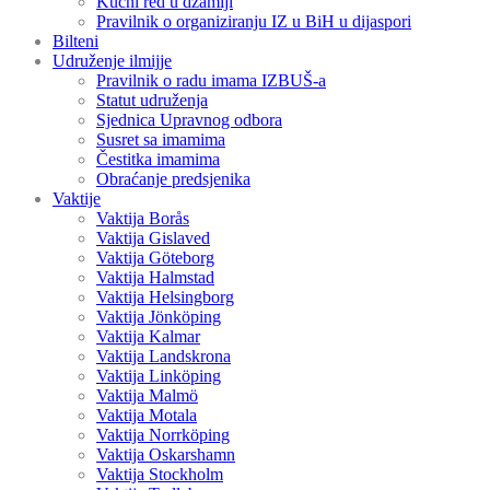
Kućni red u džamiji
Pravilnik o organiziranju IZ u BiH u dijaspori
Bilteni
Udruženje ilmijje
Pravilnik o radu imama IZBUŠ-a
Statut udruženja
Sjednica Upravnog odbora
Susret sa imamima
Čestitka imamima
Obraćanje predsjenika
Vaktije
Vaktija Borås
Vaktija Gislaved
Vaktija Göteborg
Vaktija Halmstad
Vaktija Helsingborg
Vaktija Jönköping
Vaktija Kalmar
Vaktija Landskrona
Vaktija Linköping
Vaktija Malmö
Vaktija Motala
Vaktija Norrköping
Vaktija Oskarshamn
Vaktija Stockholm