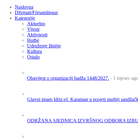
Naslovna
Džemati/Församlingar
Kategorije
Aktuelno
Vijesti
Aktivnosti
Hutbe
Udruženje Ilmijje
Kultura
Ostalo
Obavijest o organizaciji hadža 1448/2027.
- 1 mjesec ag
Glavni imam Idriz-ef. Karaman u posjeti muftiji sandža
ODRŽANA SJEDNICA IZVRŠNOG ODBORA IZBU