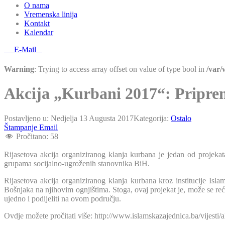
O nama
Vremenska linija
Kontakt
Kalendar
E-Mail
Warning
: Trying to access array offset on value of type bool in
/var
Akcija „Kurbani 2017“: Priprem
Postavljeno u:
Nedjelja 13 Augusta 2017
Kategorija:
Ostalo
Štampanje
Email
Pročitano:
58
Rijasetova akcija organiziranog klanja kurbana je jedan od projek
grupama socijalno-ugroženih stanovnika BiH.
Rijasetova akcija organiziranog klanja kurbana kroz institucije Isl
Bošnjaka na njihovim ognjištima. Stoga, ovaj projekat je, može se re
ujedno i podijeliti na ovom području.
Ovdje možete pročitati više: http://www.islamskazajednica.ba/vijest