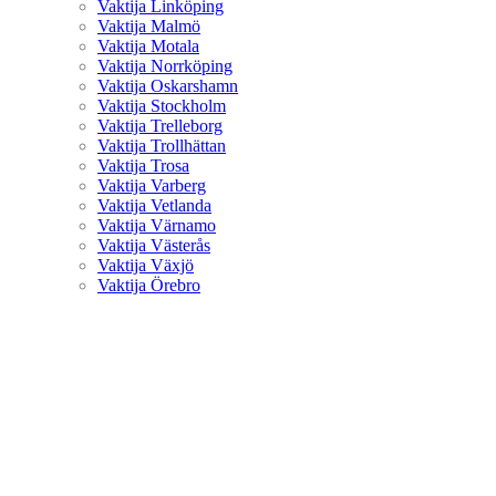
Vaktija Linköping
Vaktija Malmö
Vaktija Motala
Vaktija Norrköping
Vaktija Oskarshamn
Vaktija Stockholm
Vaktija Trelleborg
Vaktija Trollhättan
Vaktija Trosa
Vaktija Varberg
Vaktija Vetlanda
Vaktija Värnamo
Vaktija Västerås
Vaktija Växjö
Vaktija Örebro