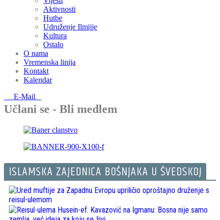
Vijesti
Aktivnosti
Hutbe
Udruženje Ilmijje
Kultura
Ostalo
O nama
Vremenska linija
Kontakt
Kalendar
E-Mail
Učlani se - Bli medlem
ISLAMSKA ZAJEDNICA BOŠNJAKA U ŠVEDSKOJ