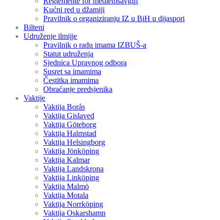
Reglemente för medlemsavgift
Kućni red u džamiji
Pravilnik o organiziranju IZ u BiH u dijaspori
Bilteni
Udruženje ilmijje
Pravilnik o radu imama IZBUŠ-a
Statut udruženja
Sjednica Upravnog odbora
Susret sa imamima
Čestitka imamima
Obraćanje predsjenika
Vaktije
Vaktija Borås
Vaktija Gislaved
Vaktija Göteborg
Vaktija Halmstad
Vaktija Helsingborg
Vaktija Jönköping
Vaktija Kalmar
Vaktija Landskrona
Vaktija Linköping
Vaktija Malmö
Vaktija Motala
Vaktija Norrköping
Vaktija Oskarshamn