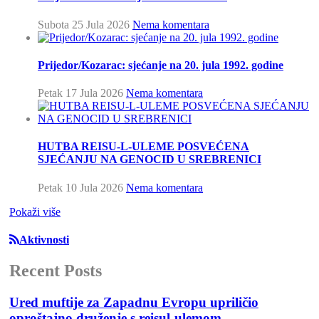
Subota 25 Jula 2026
Nema komentara
Prijedor/Kozarac: sjećanje na 20. jula 1992. godine
Petak 17 Jula 2026
Nema komentara
HUTBA REISU-L-ULEME POSVEĆENA
SJEĆANJU NA GENOCID U SREBRENICI
Petak 10 Jula 2026
Nema komentara
Pokaži više
Aktivnosti
Recent Posts
Ured muftije za Zapadnu Evropu upriličio
oproštajno druženje s reisul-ulemom