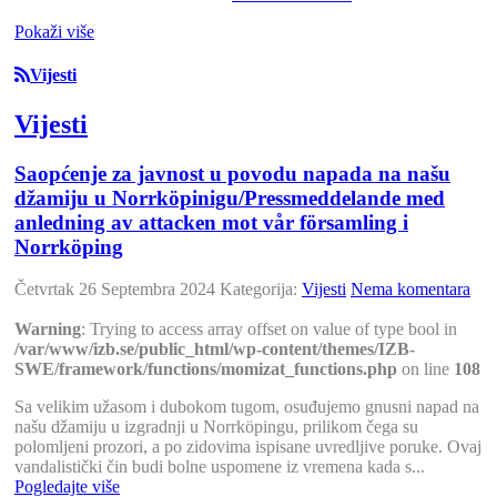
Pokaži više
Vijesti
Vijesti
Saopćenje za javnost u povodu napada na našu
džamiju u Norrköpinigu/Pressmeddelande med
anledning av attacken mot vår församling i
Norrköping
Četvrtak 26 Septembra 2024
Kategorija:
Vijesti
Nema komentara
Warning
: Trying to access array offset on value of type bool in
/var/www/izb.se/public_html/wp-content/themes/IZB-
SWE/framework/functions/momizat_functions.php
on line
108
Sa velikim užasom i dubokom tugom, osuđujemo gnusni napad na
našu džamiju u izgradnji u Norrköpingu, prilikom čega su
polomljeni prozori, a po zidovima ispisane uvredljive poruke. Ovaj
vandalistički čin budi bolne uspomene iz vremena kada s...
Pogledajte više