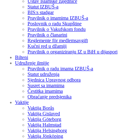
Ustav Islamske zajednice
Statut IZBUŠ-a
BIS:s stadgar
Pravilnik o imamima IZBUŠ-a
Poslovnik o radu Skupštine
Pravilnik o Vakufskom fondu
Pravilnik o članarini
Reglemente för medlemsavgift
Kućni red u džamiji
Pravilnik o organiziranju IZ u BiH u dijaspori
Bilteni
Udruženje ilmijje
Pravilnik o radu imama IZBUŠ-a
Statut udruženja
Sjednica Upravnog odbora
Susret sa imamima
Čestitka imamima
Obraćanje predsjenika
Vaktije
Vaktija Borås
Vaktija Gislaved
Vaktija Göteborg
Vaktija Halmstad
Vaktija Helsingborg
Vaktija Jönköping