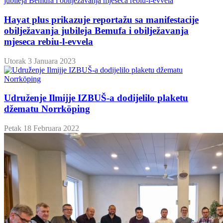
Hayat plus prikazuje reportažu sa manifestacije
obilježavanja jubileja Bemufa i obilježavanja
mjeseca rebiu-l-evvela
Utorak 3 Januara 2023
Udruženje Ilmijje IZBUŠ-a dodijelilo plaketu
džematu Norrköping
Petak 18 Februara 2022