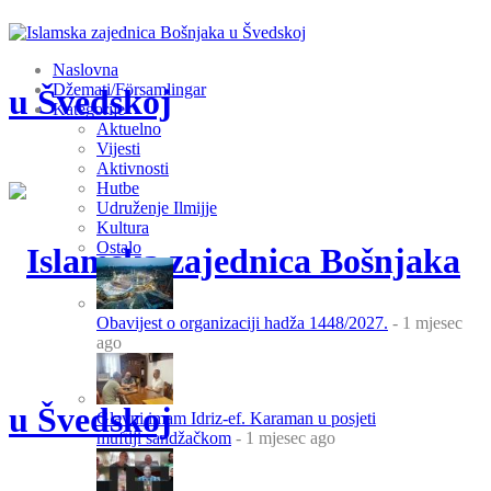
Naslovna
Džemati/Församlingar
Kategorije
Aktuelno
Vijesti
Aktivnosti
Hutbe
Udruženje Ilmijje
Kultura
Ostalo
Obavijest o organizaciji hadža 1448/2027.
- 1 mjesec
ago
Glavni imam Idriz-ef. Karaman u posjeti
muftiji sandžačkom
- 1 mjesec ago