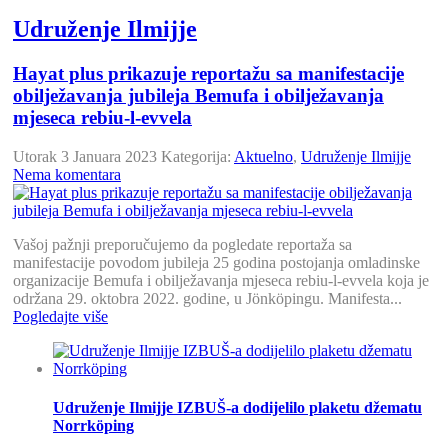
Udruženje Ilmijje
Hayat plus prikazuje reportažu sa manifestacije
obilježavanja jubileja Bemufa i obilježavanja
mjeseca rebiu-l-evvela
Utorak 3 Januara 2023
Kategorija:
Aktuelno
,
Udruženje Ilmijje
Nema komentara
Vašoj pažnji preporučujemo da pogledate reportaža sa
manifestacije povodom jubileja 25 godina postojanja omladinske
organizacije Bemufa i obilježavanja mjeseca rebiu-l-evvela koja je
održana 29. oktobra 2022. godine, u Jönköpingu. Manifesta...
Pogledajte više
Udruženje Ilmijje IZBUŠ-a dodijelilo plaketu džematu
Norrköping