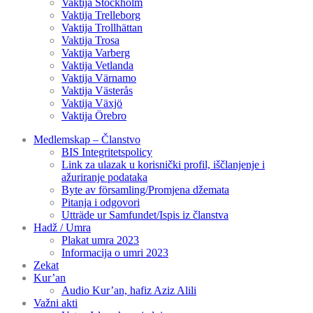
Vaktija Stockholm
Vaktija Trelleborg
Vaktija Trollhättan
Vaktija Trosa
Vaktija Varberg
Vaktija Vetlanda
Vaktija Värnamo
Vaktija Västerås
Vaktija Växjö
Vaktija Örebro
Medlemskap – Članstvo
BIS Integritetspolicy
Link za ulazak u korisnički profil, iščlanjenje i
ažuriranje podataka
Byte av församling/Promjena džemata
Pitanja i odgovori
Utträde ur Samfundet/Ispis iz članstva
Hadž / Umra
Plakat umra 2023
Informacija o umri 2023
Zekat
Kur’an
Audio Kur’an, hafiz Aziz Alili
Važni akti