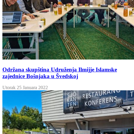
Održana skupština Udruženja Ilmijje Islamske
zajednice Bošnjaka u Švedskoj
Utorak 25 Januara 2022