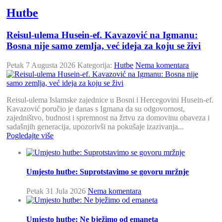
Hutbe
Reisul-ulema Husein-ef. Kavazović na Igmanu:
Bosna nije samo zemlja, već ideja za koju se živi
Petak 7 Augusta 2026
Kategorija:
Hutbe
Nema komentara
Reisul-ulema Islamske zajednice u Bosni i Hercegovini Husein-ef.
Kavazović poručio je danas s Igmana da su odgovornost,
zajedništvo, budnost i spremnost na žrtvu za domovinu obaveza i
sadašnjih generacija, upozorivši na pokušaje izazivanja...
Pogledajte više
Umjesto hutbe: Suprotstavimo se govoru mržnje
Petak 31 Jula 2026
Nema komentara
Umjesto hutbe: Ne bježimo od emaneta