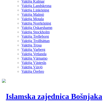
Vaktija Kalmar
Vaktija Landskrona
Vaktija Linköping
Vaktija Malmö
Vaktija Motala
Vaktija Norrköping
Vaktija Oskarshamn
Vaktija Stockholm
Vaktija Trelleborg
Vaktija Trollhättan
Vaktija Trosa
Vaktija Varberg
Vaktija Vetlanda
Vaktija Värnamo
Vaktija Västerås
Vaktija Växjö
Vaktija Örebro