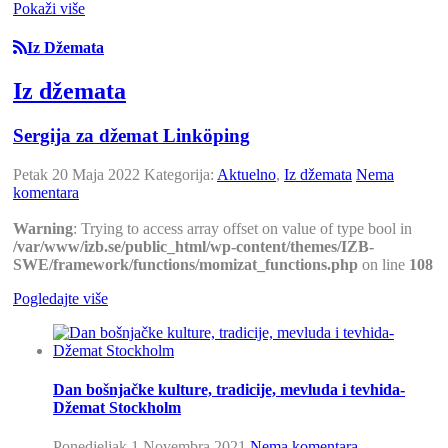
Pokaži više
Iz Džemata
Iz džemata
Sergija za džemat Linköping
Petak 20 Maja 2022
Kategorija:
Aktuelno
,
Iz džemata
Nema
komentara
Warning
: Trying to access array offset on value of type bool in
/var/www/izb.se/public_html/wp-content/themes/IZB-
SWE/framework/functions/momizat_functions.php
on line
108
Pogledajte više
Dan bošnjačke kulture, tradicije, mevluda i tevhida-
Džemat Stockholm
Ponedjeljak 1 Novembra 2021
Nema komentara