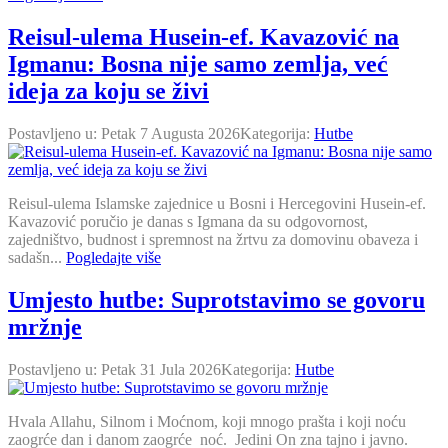
Reisul-ulema Husein-ef. Kavazović na
Igmanu: Bosna nije samo zemlja, već
ideja za koju se živi
Postavljeno u:
Petak 7 Augusta 2026
Kategorija:
Hutbe
Reisul-ulema Islamske zajednice u Bosni i Hercegovini Husein-ef.
Kavazović poručio je danas s Igmana da su odgovornost,
zajedništvo, budnost i spremnost na žrtvu za domovinu obaveza i
sadašn...
Pogledajte više
Umjesto hutbe: Suprotstavimo se govoru
mržnje
Postavljeno u:
Petak 31 Jula 2026
Kategorija:
Hutbe
Hvala Allahu, Silnom i Moćnom, koji mnogo prašta i koji noću
zaogrće dan i danom zaogrće noć. Jedini On zna tajno i javno.