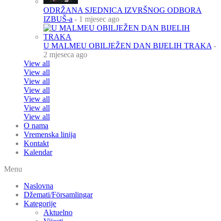
ODRŽANA SJEDNICA IZVRŠNOG ODBORA
IZBUŠ-a
- 1 mjesec ago
U MALMEU OBILJEŽEN DAN BIJELIH TRAKA
-
2 mjeseca ago
View all
View all
View all
View all
View all
View all
View all
O nama
Vremenska linija
Kontakt
Kalendar
Menu
Naslovna
Džemati/Församlingar
Kategorije
Aktuelno