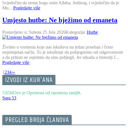
Svjedočim da nema boga osim Allaha, Jedinog, i svjedočim da je
Mu...
Pogledajte više
Umjesto hutbe: Ne bježimo od emaneta
Postavljeno u:
Subota 25 Jula 2026
Kategorija:
Hutbe
Živimo u vremenu koje nas iskušava na jedan poseban i često
neprimjetan način. To je iskušenje da pobjegnemo od odgovornosti
a da pritom ne osjetimo da smo pobjegli. Jer nikada u historiji č...
Pogledajte više
1
2
3
4
›
»
IZVODI IZ KUR'ANA
53|56|Ovo je Opomena od opomena ranijih.
Sura 53
PREGLED BROJA ČLANOVA