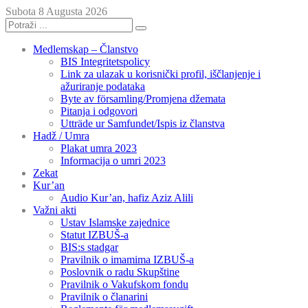
Subota 8 Augusta 2026
Medlemskap – Članstvo
BIS Integritetspolicy
Link za ulazak u korisnički profil, iščlanjenje i
ažuriranje podataka
Byte av församling/Promjena džemata
Pitanja i odgovori
Utträde ur Samfundet/Ispis iz članstva
Hadž / Umra
Plakat umra 2023
Informacija o umri 2023
Zekat
Kur’an
Audio Kur’an, hafiz Aziz Alili
Važni akti
Ustav Islamske zajednice
Statut IZBUŠ-a
BIS:s stadgar
Pravilnik o imamima IZBUŠ-a
Poslovnik o radu Skupštine
Pravilnik o Vakufskom fondu
Pravilnik o članarini