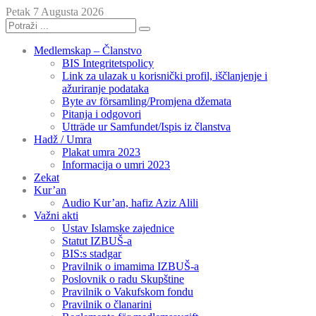
Petak 7 Augusta 2026
Medlemskap – Članstvo
BIS Integritetspolicy
Link za ulazak u korisnički profil, iščlanjenje i
ažuriranje podataka
Byte av församling/Promjena džemata
Pitanja i odgovori
Utträde ur Samfundet/Ispis iz članstva
Hadž / Umra
Plakat umra 2023
Informacija o umri 2023
Zekat
Kur’an
Audio Kur’an, hafiz Aziz Alili
Važni akti
Ustav Islamske zajednice
Statut IZBUŠ-a
BIS:s stadgar
Pravilnik o imamima IZBUŠ-a
Poslovnik o radu Skupštine
Pravilnik o Vakufskom fondu
Pravilnik o članarini