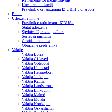
Reglemente för medlemsavgift
Kućni red u džamiji
Pravilnik o organiziranju IZ u BiH u dijaspori
Bilteni
Udruženje ilmijje
Pravilnik o radu imama IZBUŠ-a
Statut udruženja
Sjednica Upravnog odbora
Susret sa imamima
Čestitka imamima
Obraćanje predsjenika
Vaktije
Vaktija Borås
Vaktija Gislaved
Vaktija Göteborg
Vaktija Halmstad
Vaktija Helsingborg
Vaktija Jönköping
Vaktija Kalmar
Vaktija Landskrona
Vaktija Linköping
Vaktija Malmö
Vaktija Motala
Vaktija Norrköping
Vaktija Oskarshamn