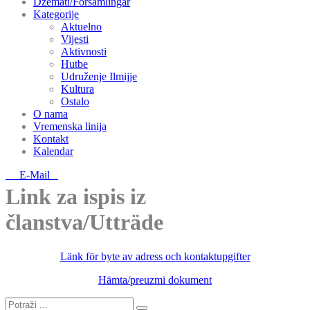
Džemati/Församlingar
Kategorije
Aktuelno
Vijesti
Aktivnosti
Hutbe
Udruženje Ilmijje
Kultura
Ostalo
O nama
Vremenska linija
Kontakt
Kalendar
E-Mail
Link za ispis iz
članstva/Utträde
Länk för byte av adress och kontaktupgifter
Hämta/preuzmi dokument