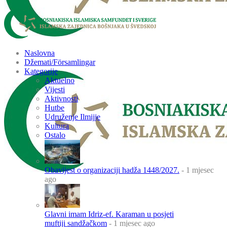
Naslovna
Džemati/Församlingar
Kategorije
Aktuelno
Vijesti
Aktivnosti
Hutbe
Udruženje Ilmijje
Kultura
Ostalo
Obavijest o organizaciji hadža 1448/2027.
- 1 mjesec
ago
Glavni imam Idriz-ef. Karaman u posjeti
muftiji sandžačkom
- 1 mjesec ago