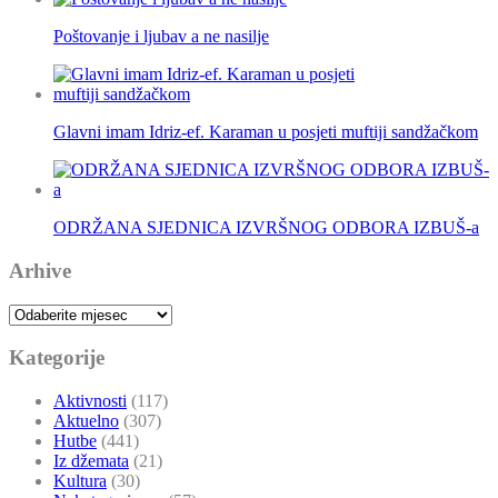
Poštovanje i ljubav a ne nasilje
Glavni imam Idriz-ef. Karaman u posjeti muftiji sandžačkom
ODRŽANA SJEDNICA IZVRŠNOG ODBORA IZBUŠ-a
Arhive
Arhive
Kategorije
Aktivnosti
(117)
Aktuelno
(307)
Hutbe
(441)
Iz džemata
(21)
Kultura
(30)