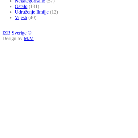
Nekategorisano
(57)
Ostalo
(131)
Udruženje Ilmijje
(12)
Vijesti
(40)
IZB Sverige ©
Design by
M.M