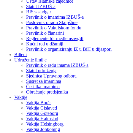
Ustav Islamske zajednice
Statut IZBUŠ-a
BIS:s stadgar
Pravilnik o imamima IZBUŠ-a
Poslovnik o radu Skupštine
Pravilnik o Vakufskom fondu
Pravilnik o članarini
Reglemente för medlemsavgift
Kućni red u džamiji
Pravilnik o organiziranju IZ u BiH u dijaspori
Bilteni
Udruženje ilmijje
Pravilnik o radu imama IZBUŠ-a
Statut udruženja
Sjednica Upravnog odbora
Susret sa imamima
Čestitka imamima
Obraćanje predsjenika
Vaktije
Vaktija Borås
Vaktija Gislaved
Vaktija Göteborg
Vaktija Halmstad
Vaktija Helsingborg
Vaktija Jönköping