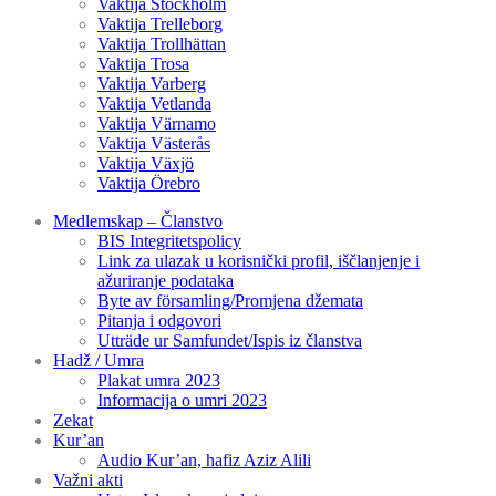
Vaktija Stockholm
Vaktija Trelleborg
Vaktija Trollhättan
Vaktija Trosa
Vaktija Varberg
Vaktija Vetlanda
Vaktija Värnamo
Vaktija Västerås
Vaktija Växjö
Vaktija Örebro
Medlemskap – Članstvo
BIS Integritetspolicy
Link za ulazak u korisnički profil, iščlanjenje i
ažuriranje podataka
Byte av församling/Promjena džemata
Pitanja i odgovori
Utträde ur Samfundet/Ispis iz članstva
Hadž / Umra
Plakat umra 2023
Informacija o umri 2023
Zekat
Kur’an
Audio Kur’an, hafiz Aziz Alili
Važni akti