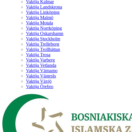
Vaktija Kalmar
Vaktija Landskrona
Vaktija Linköping
Vaktija Malmö
Vaktija Motala
Vaktija Norrköping
Vaktija Oskarshamn
Vaktija Stockholm
Vaktija Trelleborg
Vaktija Trollhättan
Vaktija Trosa
Vaktija Varberg
Vaktija Vetlanda
Vaktija Värnamo
Vaktija Västerås
Vaktija Växjö
Vaktija Örebro