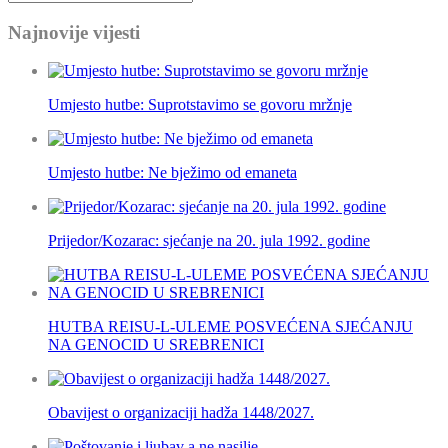
Najnovije vijesti
Umjesto hutbe: Suprotstavimo se govoru mržnje
Umjesto hutbe: Ne bježimo od emaneta
Prijedor/Kozarac: sjećanje na 20. jula 1992. godine
HUTBA REISU-L-ULEME POSVEĆENA SJEĆANJU
NA GENOCID U SREBRENICI
Obavijest o organizaciji hadža 1448/2027.