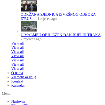
ODRŽANA SJEDNICA IZVRŠNOG ODBORA
IZBUŠ-a
- 1 mjesec ago
U MALMEU OBILJEŽEN DAN BIJELIH TRAKA
-
2 mjeseca ago
View all
View all
View all
View all
View all
View all
View all
O nama
Vremenska linija
Kontakt
Kalendar
Menu
Naslovna